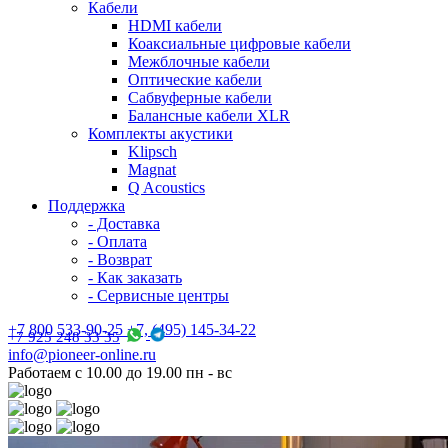
Кабели
HDMI кабели
Коаксиальные цифровые кабели
Межблочные кабели
Оптические кабели
Сабвуферные кабели
Балансные кабели XLR
Комплекты акустики
Klipsch
Magnat
Q Acoustics
Поддержка
- Доставка
- Оплата
- Возврат
- Как заказать
- Сервисные центры
+7 800 533-90-25 +7, (495) 145-34-22
+7 925 248 33 35
info@pioneer-online.ru
Работаем с 10.00 до 19.00 пн - вс