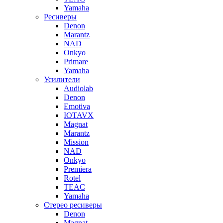
Yamaha
Ресиверы
Denon
Marantz
NAD
Onkyo
Primare
Yamaha
Усилители
Audiolab
Denon
Emotiva
IOTAVX
Magnat
Marantz
Mission
NAD
Onkyo
Premiera
Rotel
TEAC
Yamaha
Стерео ресиверы
Denon
Magnat