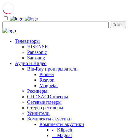
Телевизоры
HISENSE
Panasonic
Samsung
Аудио и Видео
Blu-Ray проигрыватели
Pioneer
Reavon
Magnetar
Ресиверы
CD / SACD плееры
Сетевые плееры
Стерео ресиверы
Усилители
Комплекты акустики
Комплекты акустики
- Klipsch
- Magnat