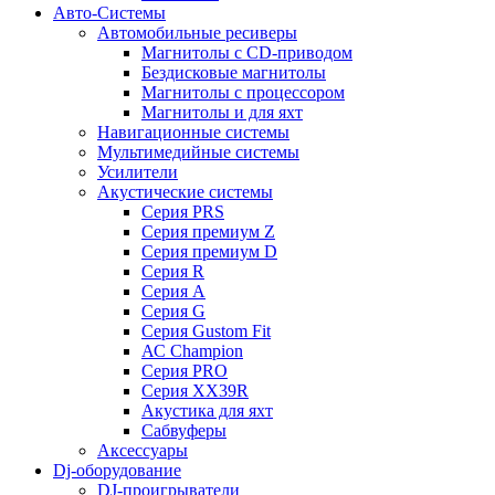
Авто-Системы
Автомобильные ресиверы
Магнитолы с CD-приводом
Бездисковые магнитолы
Магнитолы с процессором
Магнитолы и для яхт
Навигационные системы
Мультимедийные системы
Усилители
Акустические системы
Cерия PRS
Cерия премиум Z
Cерия премиум D
Cерия R
Cерия A
Cерия G
Cерия Gustom Fit
АС Champion
Cерия PRO
Cерия XX39R
Акустика для яхт
Сабвуферы
Аксессуары
Dj-оборудование
DJ-проигрыватели