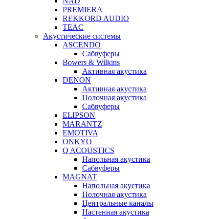
NAD
PREMIERA
REKKORD AUDIO
TEAC
Акустические системы
ASCENDO
Сабвуферы
Bowers & Wilkins
Активная акустика
DENON
Активная акустика
Полочная акустика
Сабвуферы
ELIPSON
MARANTZ
EMOTIVA
ONKYO
Q ACOUSTICS
Напольная акустика
Сабвуферы
MAGNAT
Напольная акустика
Полочная акустика
Центральные каналы
Настенная акустика