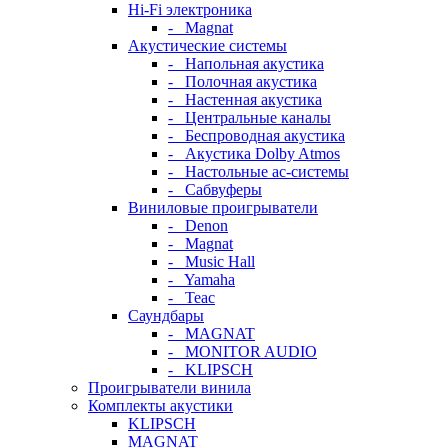
Hi-Fi электроника
- Magnat
Акустические системы
- Напольная акустика
- Полочная акустика
- Настенная акустика
- Центральные каналы
- Беспроводная акустика
- Акустика Dolby Atmos
- Настольные ас-системы
- Сабвуферы
Виниловые проигрыватели
- Denon
- Magnat
- Music Hall
- Yamaha
- Teac
Саундбары
- MAGNAT
- MONITOR AUDIO
- KLIPSCH
Проигрыватели винила
Комплекты акустики
KLIPSCH
MAGNAT