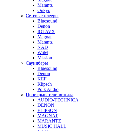
Marantz
Onkyo
Сетевые плееры
Bluesound
Denon
IOTAVX
Magnat
Marantz
NAD
WiiM
Mission
Саундбары
Bluesound
Denon
KEF
Klipsch
Polk Audio
Проигрыватели винила
AUDIO-TECHNICA
DENON
ELIPSON
MAGNAT
MARANTZ
MUSIC HALL