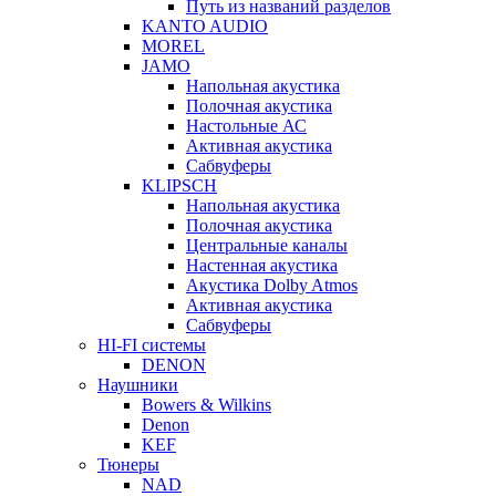
Путь из названий разделов
KANTO AUDIO
MOREL
JAMO
Напольная акустика
Полочная акустика
Настольные АС
Активная акустика
Сабвуферы
KLIPSCH
Напольная акустика
Полочная акустика
Центральные каналы
Настенная акустика
Акустика Dolby Atmos
Активная акустика
Сабвуферы
HI-FI системы
DENON
Наушники
Bowers & Wilkins
Denon
KEF
Тюнеры
NAD