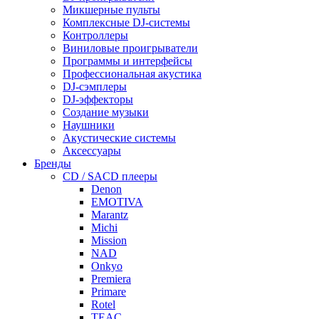
Микшерные пульты
Комплексные DJ-системы
Контроллеры
Виниловые проигрыватели
Программы и интерфейсы
Профессиональная акустика
DJ-сэмплеры
DJ-эффекторы
Создание музыки
Наушники
Акустические системы
Аксессуары
Бренды
CD / SACD плееры
Denon
EMOTIVA
Marantz
Michi
Mission
NAD
Onkyo
Premiera
Primare
Rotel
TEAC