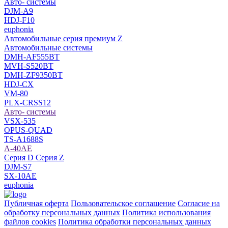
Авто- системы
DJM-A9
HDJ-F10
euphonia
Автомобильные cерия премиум Z
Автомобильные системы
DMH-AF555BT
MVH-S520BT
DMH-ZF9350BT
HDJ-CX
VM-80
PLX-CRSS12
Авто- системы
VSX-535
OPUS-QUAD
TS-A1688S
A-40AE
Серия D Серия Z
DJM-S7
SX-10AE
euphonia
Публичная оферта
Пользовательское соглашение
Согласие на
обработку персональных данных
Политика использования
файлов cookies
Политика обработки персональных данных