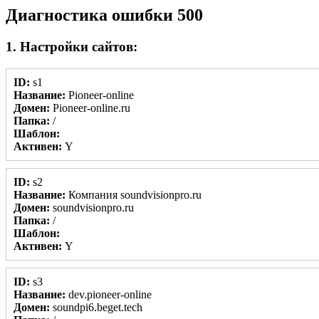
Диагностика ошибки 500
1. Настройки сайтов:
ID:
s1
Название:
Pioneer-online
Домен:
Pioneer-online.ru
Папка:
/
Шаблон:
Активен:
Y
ID:
s2
Название:
Компания soundvisionpro.ru
Домен:
soundvisionpro.ru
Папка:
/
Шаблон:
Активен:
Y
ID:
s3
Название:
dev.pioneer-online
Домен:
soundpi6.beget.tech