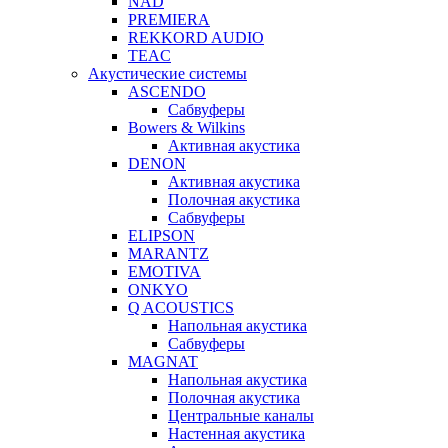
NAD
PREMIERA
REKKORD AUDIO
TEAC
Акустические системы
ASCENDO
Сабвуферы
Bowers & Wilkins
Активная акустика
DENON
Активная акустика
Полочная акустика
Сабвуферы
ELIPSON
MARANTZ
EMOTIVA
ONKYO
Q ACOUSTICS
Напольная акустика
Сабвуферы
MAGNAT
Напольная акустика
Полочная акустика
Центральные каналы
Настенная акустика