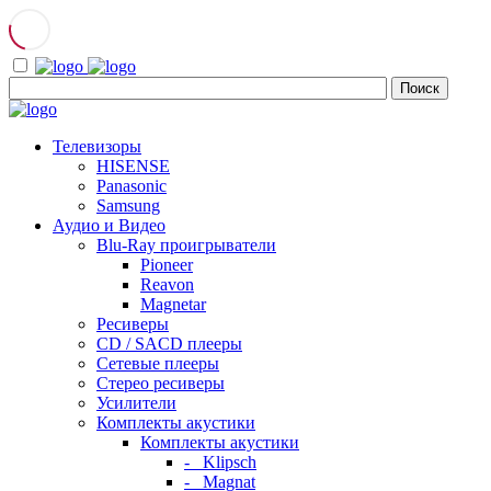
Телевизоры
HISENSE
Panasonic
Samsung
Аудио и Видео
Blu-Ray проигрыватели
Pioneer
Reavon
Magnetar
Ресиверы
CD / SACD плееры
Сетевые плееры
Стерео ресиверы
Усилители
Комплекты акустики
Комплекты акустики
- Klipsch
- Magnat