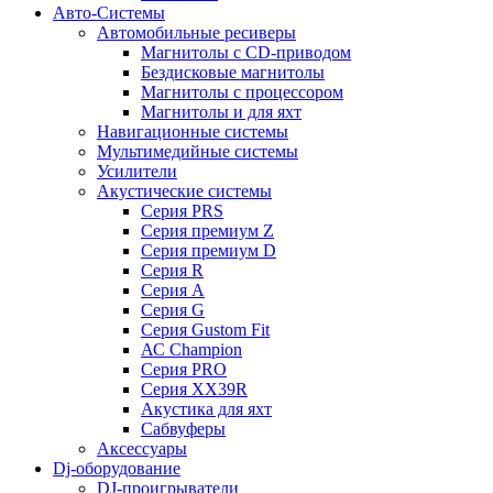
Авто-Системы
Автомобильные ресиверы
Магнитолы с CD-приводом
Бездисковые магнитолы
Магнитолы с процессором
Магнитолы и для яхт
Навигационные системы
Мультимедийные системы
Усилители
Акустические системы
Cерия PRS
Cерия премиум Z
Cерия премиум D
Cерия R
Cерия A
Cерия G
Cерия Gustom Fit
АС Champion
Cерия PRO
Cерия XX39R
Акустика для яхт
Сабвуферы
Аксессуары
Dj-оборудование
DJ-проигрыватели