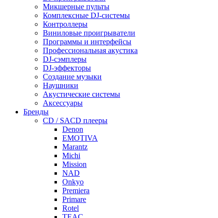
Микшерные пульты
Комплексные DJ-системы
Контроллеры
Виниловые проигрыватели
Программы и интерфейсы
Профессиональная акустика
DJ-сэмплеры
DJ-эффекторы
Создание музыки
Наушники
Акустические системы
Аксессуары
Бренды
CD / SACD плееры
Denon
EMOTIVA
Marantz
Michi
Mission
NAD
Onkyo
Premiera
Primare
Rotel
TEAC