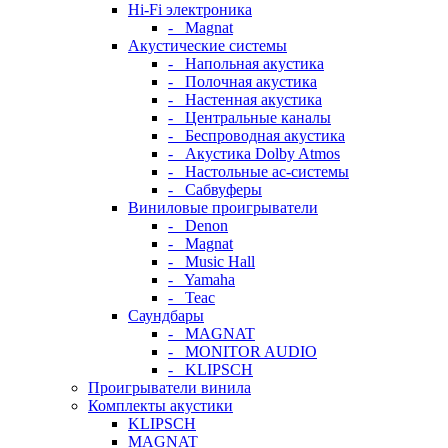
Hi-Fi электроника
- Magnat
Акустические системы
- Напольная акустика
- Полочная акустика
- Настенная акустика
- Центральные каналы
- Беспроводная акустика
- Акустика Dolby Atmos
- Настольные ас-системы
- Сабвуферы
Виниловые проигрыватели
- Denon
- Magnat
- Music Hall
- Yamaha
- Teac
Саундбары
- MAGNAT
- MONITOR AUDIO
- KLIPSCH
Проигрыватели винила
Комплекты акустики
KLIPSCH
MAGNAT