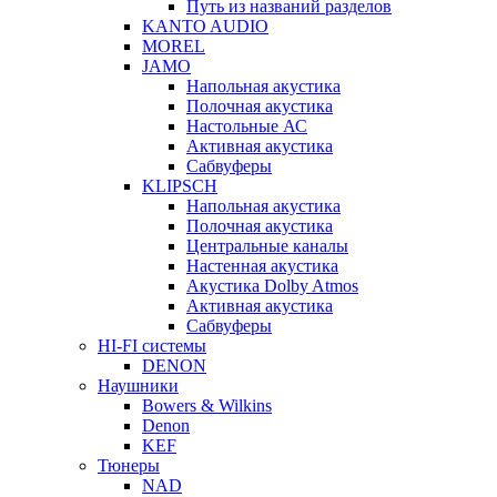
Путь из названий разделов
KANTO AUDIO
MOREL
JAMO
Напольная акустика
Полочная акустика
Настольные АС
Активная акустика
Сабвуферы
KLIPSCH
Напольная акустика
Полочная акустика
Центральные каналы
Настенная акустика
Акустика Dolby Atmos
Активная акустика
Сабвуферы
HI-FI системы
DENON
Наушники
Bowers & Wilkins
Denon
KEF
Тюнеры
NAD