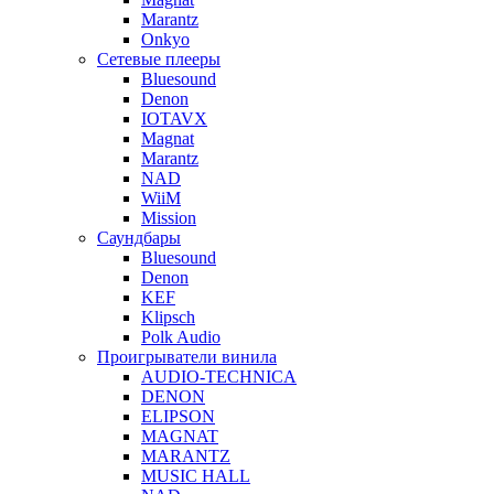
Marantz
Onkyo
Сетевые плееры
Bluesound
Denon
IOTAVX
Magnat
Marantz
NAD
WiiM
Mission
Саундбары
Bluesound
Denon
KEF
Klipsch
Polk Audio
Проигрыватели винила
AUDIO-TECHNICA
DENON
ELIPSON
MAGNAT
MARANTZ
MUSIC HALL