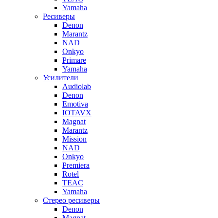
Yamaha
Ресиверы
Denon
Marantz
NAD
Onkyo
Primare
Yamaha
Усилители
Audiolab
Denon
Emotiva
IOTAVX
Magnat
Marantz
Mission
NAD
Onkyo
Premiera
Rotel
TEAC
Yamaha
Стерео ресиверы
Denon
Magnat