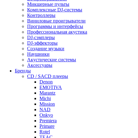
Микшерные пульты
Комплексные DJ-системы
Контроллеры
Виниловые проигрыватели
Программы и интерфейсы
Профессиональная акустика
DJ-сэмплеры
DJ-эффекторы
Создание музыки
Наушники
Акустические системы
Аксессуары
Бренды
CD / SACD плееры
Denon
EMOTIVA
Marantz
Michi
Mission
NAD
Onkyo
Premiera
Primare
Rotel
TEAC