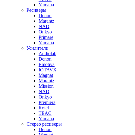
Yamaha
Ресиверы
Denon
Marantz
NAD
Onkyo
Primare
Yamaha
Усилители
Audiolab
Denon
Emotiva
IOTAVX
Magnat
Marantz
Mission
NAD
Onkyo
Premiera
Rotel
TEAC
Yamaha
Стерео ресиверы
Denon
Magnat