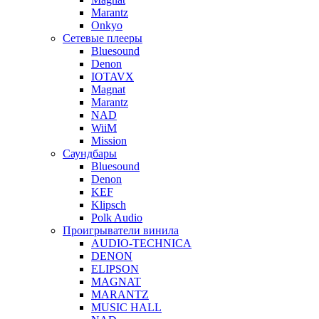
Marantz
Onkyo
Сетевые плееры
Bluesound
Denon
IOTAVX
Magnat
Marantz
NAD
WiiM
Mission
Саундбары
Bluesound
Denon
KEF
Klipsch
Polk Audio
Проигрыватели винила
AUDIO-TECHNICA
DENON
ELIPSON
MAGNAT
MARANTZ
MUSIC HALL