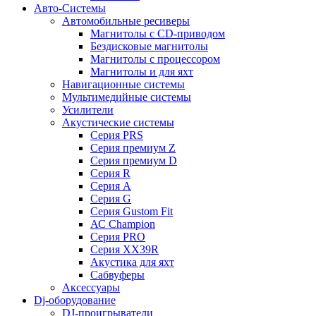
Авто-Системы
Автомобильные ресиверы
Магнитолы с CD-приводом
Бездисковые магнитолы
Магнитолы с процессором
Магнитолы и для яхт
Навигационные системы
Мультимедийные системы
Усилители
Акустические системы
Cерия PRS
Cерия премиум Z
Cерия премиум D
Cерия R
Cерия A
Cерия G
Cерия Gustom Fit
АС Champion
Cерия PRO
Cерия XX39R
Акустика для яхт
Сабвуферы
Аксессуары
Dj-оборудование
DJ-проигрыватели