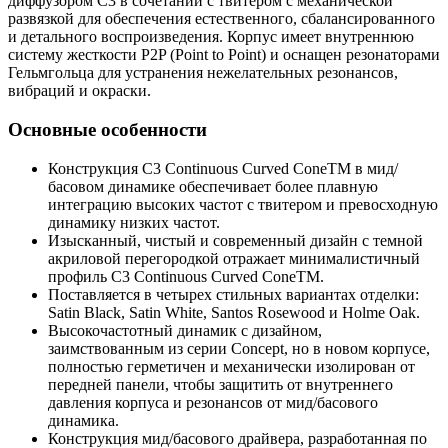
диффузором C3 в сочетании с твитером с механической
развязкой для обеспечения естественного, сбалансированного
и детального воспроизведения. Корпус имеет внутреннюю
систему жесткости P2P (Point to Point) и оснащен резонаторами
Гельмгольца для устранения нежелательных резонансов,
вибраций и окраски.
Основные особенности
Конструкция C3 Continuous Curved ConeTM в мид/
басовом динамике обеспечивает более плавную
интеграцию высоких частот с твитером и превосходную
динамику низких частот.
Изысканный, чистый и современный дизайн с темной
акриловой перегородкой отражает минималистичный
профиль C3 Continuous Curved ConeTM.
Поставляется в четырех стильных вариантах отделки:
Satin Black, Satin White, Santos Rosewood и Holme Oak.
Высокочастотный динамик с дизайном,
заимствованным из серии Concept, но в новом корпусе,
полностью герметичен и механически изолирован от
передней панели, чтобы защитить от внутреннего
давления корпуса и резонансов от мид/басового
динамика.
Конструкция мид/басового драйвера, разработанная по