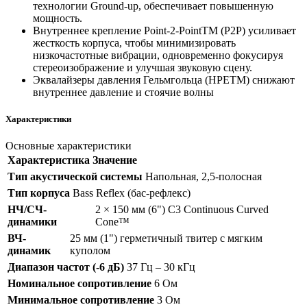
технологии Ground-up, обеспечивает повышенную
мощность.
Внутреннее крепление Point-2-PointTM (P2P) усиливает
жесткость корпуса, чтобы минимизировать
низкочастотные вибрации, одновременно фокусируя
стереоизображение и улучшая звуковую сцену.
Эквалайзеры давления Гельмгольца (HPETM) снижают
внутреннее давление и стоячие волны
Характеристики
Основные характеристики
Характеристика
Значение
Тип акустической системы
Напольная, 2,5-полосная
Тип корпуса
Bass Reflex (бас-рефлекс)
НЧ/СЧ-
2 × 150 мм (6") C3 Continuous Curved
динамики
Cone™
ВЧ-
25 мм (1") герметичный твитер с мягким
динамик
куполом
Диапазон частот (-6 дБ)
37 Гц – 30 кГц
Номинальное сопротивление
6 Ом
Минимальное сопротивление
3 Ом