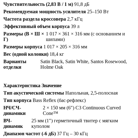
Чувствительность (2,83 В / 1 м)
91,8 дБ
Рекомендуемая мощность усилителя
25–150 Вт
Частота раздела кроссовера
2,7 кГц
Эффективный объем корпуса
39 л
Размеры (В × Ш ×
1 017 × 361 × 316 мм (с основанием и
Г)
шипами)
Размеры корпуса
1 017 × 205 × 316 мм
Вес (одной колонки)
18,4 кг
Варианты
Satin Black, Satin White, Santos Rosewood,
отделки
Holme Oak
Характеристика
Значение
Тип акустической системы
Напольная, 2,5-полосная
Тип корпуса
Bass Reflex (бас-рефлекс)
НЧ/СЧ-
2 × 150 мм (6") C3 Continuous Curved
динамики
Cone™
ВЧ-
25 мм (1") герметичный твитер с мягким
динамик
куполом
Диапазон частот (-6 дБ)
37 Гц – 30 кГц