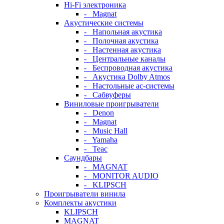
Hi-Fi электроника
- Magnat
Акустические системы
- Напольная акустика
- Полочная акустика
- Настенная акустика
- Центральные каналы
- Беспроводная акустика
- Акустика Dolby Atmos
- Настольные ас-системы
- Сабвуферы
Виниловые проигрыватели
- Denon
- Magnat
- Music Hall
- Yamaha
- Teac
Саундбары
- MAGNAT
- MONITOR AUDIO
- KLIPSCH
Проигрыватели винила
Комплекты акустики
KLIPSCH
MAGNAT