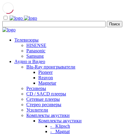
Телевизоры
HISENSE
Panasonic
Samsung
Аудио и Видео
Blu-Ray проигрыватели
Pioneer
Reavon
Magnetar
Ресиверы
CD / SACD плееры
Сетевые плееры
Стерео ресиверы
Усилители
Комплекты акустики
Комплекты акустики
- Klipsch
- Magnat