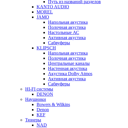
Путь из названий разделов
KANTO AUDIO
MOREL
JAMO
Напольная акустика
Полочная акустика
Настольные АС
Активная акустика
Сабвуферы
KLIPSCH
Напольная акустика
Полочная акустика
Центральные каналы
Настенная акустика
Акустика Dolby Atmos
Активная акустика
Сабвуферы
HI-FI системы
DENON
Наушники
Bowers & Wilkins
Denon
KEF
Тюнеры
NAD