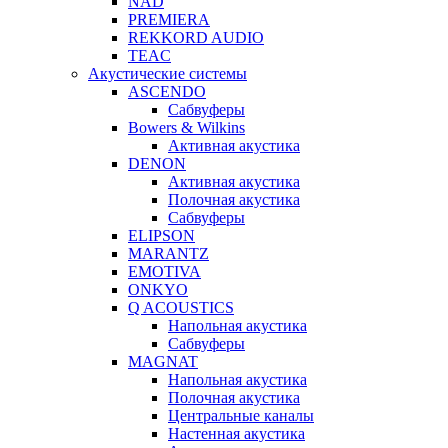
NAD
PREMIERA
REKKORD AUDIO
TEAC
Акустические системы
ASCENDO
Сабвуферы
Bowers & Wilkins
Активная акустика
DENON
Активная акустика
Полочная акустика
Сабвуферы
ELIPSON
MARANTZ
EMOTIVA
ONKYO
Q ACOUSTICS
Напольная акустика
Сабвуферы
MAGNAT
Напольная акустика
Полочная акустика
Центральные каналы
Настенная акустика