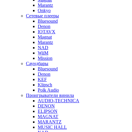
Marantz
Onkyo
Сетевые плееры
Bluesound
Denon
IOTAVX
Magnat
Marantz
NAD
WiiM
Mission
Саундбары
Bluesound
Denon
KEF
Klipsch
Polk Audio
Проигрыватели винила
AUDIO-TECHNICA
DENON
ELIPSON
MAGNAT
MARANTZ
MUSIC HALL