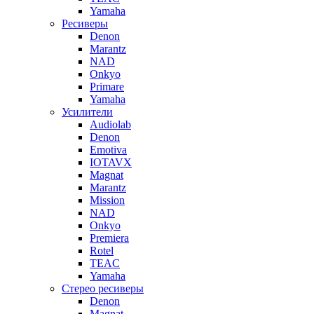
Yamaha
Ресиверы
Denon
Marantz
NAD
Onkyo
Primare
Yamaha
Усилители
Audiolab
Denon
Emotiva
IOTAVX
Magnat
Marantz
Mission
NAD
Onkyo
Premiera
Rotel
TEAC
Yamaha
Стерео ресиверы
Denon
Magnat