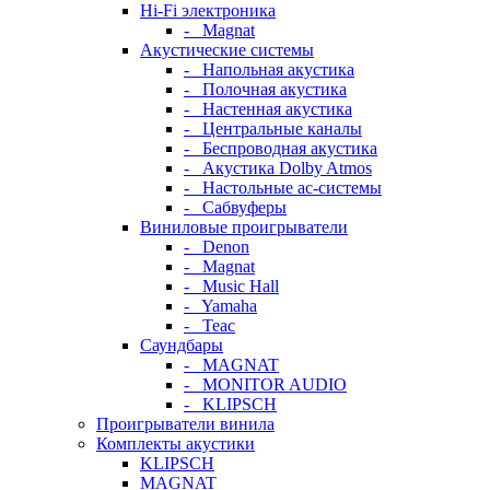
Hi-Fi электроника
- Magnat
Акустические системы
- Напольная акустика
- Полочная акустика
- Настенная акустика
- Центральные каналы
- Беспроводная акустика
- Акустика Dolby Atmos
- Настольные ас-системы
- Сабвуферы
Виниловые проигрыватели
- Denon
- Magnat
- Music Hall
- Yamaha
- Teac
Саундбары
- MAGNAT
- MONITOR AUDIO
- KLIPSCH
Проигрыватели винила
Комплекты акустики
KLIPSCH
MAGNAT