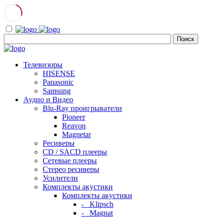
Телевизоры
HISENSE
Panasonic
Samsung
Аудио и Видео
Blu-Ray проигрыватели
Pioneer
Reavon
Magnetar
Ресиверы
CD / SACD плееры
Сетевые плееры
Стерео ресиверы
Усилители
Комплекты акустики
Комплекты акустики
- Klipsch
- Magnat