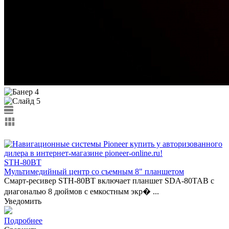
STH-80BT
Мультимедийный центр со съемным 8" планшетом
Смарт-ресивер STH-80BT включает планшет SDA-80TAB с
диагональю 8 дюймов с емкостным экр� ...
Уведомить
Подробнее