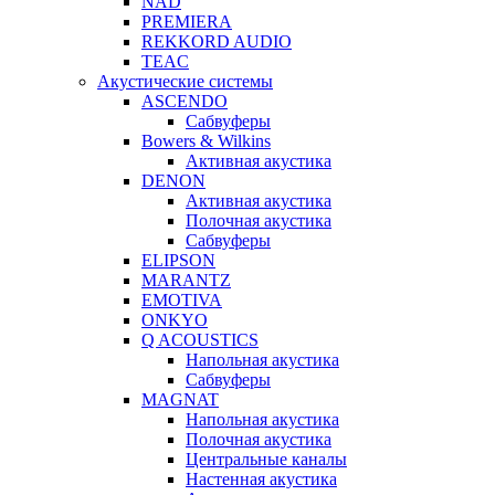
NAD
PREMIERA
REKKORD AUDIO
TEAC
Акустические системы
ASCENDO
Сабвуферы
Bowers & Wilkins
Активная акустика
DENON
Активная акустика
Полочная акустика
Сабвуферы
ELIPSON
MARANTZ
EMOTIVA
ONKYO
Q ACOUSTICS
Напольная акустика
Сабвуферы
MAGNAT
Напольная акустика
Полочная акустика
Центральные каналы
Настенная акустика