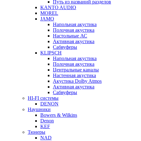
Путь из названий разделов
KANTO AUDIO
MOREL
JAMO
Напольная акустика
Полочная акустика
Настольные АС
Активная акустика
Сабвуферы
KLIPSCH
Напольная акустика
Полочная акустика
Центральные каналы
Настенная акустика
Акустика Dolby Atmos
Активная акустика
Сабвуферы
HI-FI системы
DENON
Наушники
Bowers & Wilkins
Denon
KEF
Тюнеры
NAD