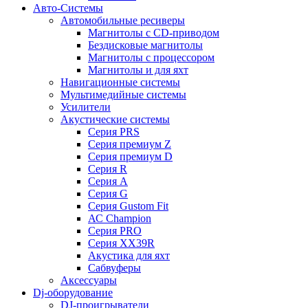
Авто-Системы
Автомобильные ресиверы
Магнитолы с CD-приводом
Бездисковые магнитолы
Магнитолы с процессором
Магнитолы и для яхт
Навигационные системы
Мультимедийные системы
Усилители
Акустические системы
Cерия PRS
Cерия премиум Z
Cерия премиум D
Cерия R
Cерия A
Cерия G
Cерия Gustom Fit
АС Champion
Cерия PRO
Cерия XX39R
Акустика для яхт
Сабвуферы
Аксессуары
Dj-оборудование
DJ-проигрыватели