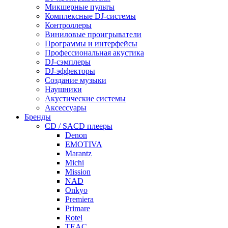
Микшерные пульты
Комплексные DJ-системы
Контроллеры
Виниловые проигрыватели
Программы и интерфейсы
Профессиональная акустика
DJ-сэмплеры
DJ-эффекторы
Создание музыки
Наушники
Акустические системы
Аксессуары
Бренды
CD / SACD плееры
Denon
EMOTIVA
Marantz
Michi
Mission
NAD
Onkyo
Premiera
Primare
Rotel
TEAC