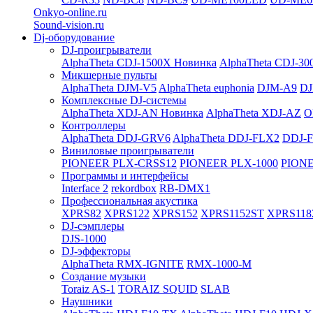
Onkyo-online.ru
Sound-vision.ru
Dj-оборудование
DJ-проигрыватели
AlphaTheta CDJ-1500X
Новинка
AlphaTheta CDJ-30
Микшерные пульты
AlphaTheta DJM-V5
AlphaTheta euphonia
DJM-A9
DJ
Комплексные DJ-системы
AlphaTheta XDJ-AN
Новинка
AlphaTheta XDJ-AZ
O
Контроллеры
AlphaTheta DDJ-GRV6
AlphaTheta DDJ-FLX2
DDJ-
Виниловые проигрыватели
PIONEER PLX-CRSS12
PIONEER PLX-1000
PIONE
Программы и интерфейсы
Interface 2
rekordbox
RB-DMX1
Профессиональная акустика
XPRS82
XPRS122
XPRS152
XPRS1152ST
XPRS118
DJ-сэмплеры
DJS-1000
DJ-эффекторы
AlphaTheta RMX-IGNITE
RMX-1000-M
Создание музыки
Toraiz AS-1
TORAIZ SQUID
SLAB
Наушники