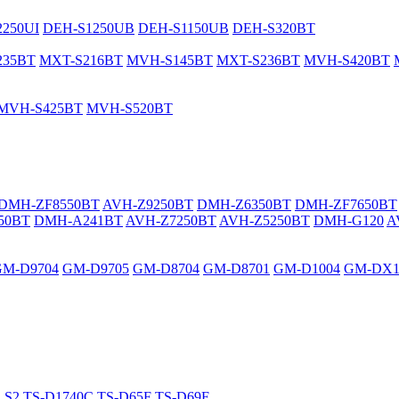
250UI
DEH-S1250UB
DEH-S1150UB
DEH-S320BT
235BT
MXT-S216BT
MVH-S145BT
MXT-S236BT
MVH-S420BT
MVH-S425BT
MVH-S520BT
DMH-ZF8550BT
AVH-Z9250BT
DMH-Z6350BT
DMH-ZF7650BT
50BT
DMH-A241BT
AVH-Z7250BT
AVH-Z5250BT
DMH-G120
A
GM-D9704
GM-D9705
GM-D8704
GM-D8701
GM-D1004
GM-DX1
LS2
TS-D1740C
TS-D65F
TS-D69F