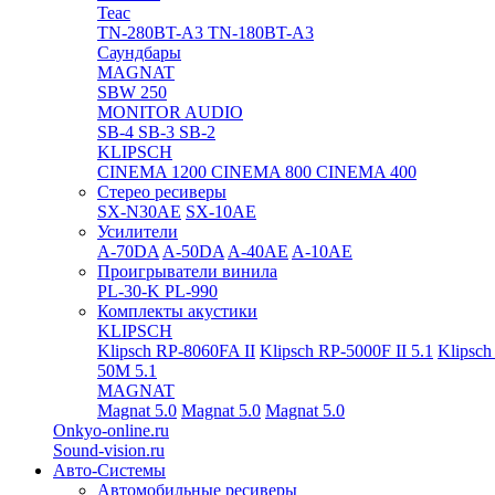
Teac
TN-280BT-A3
TN-180BT-A3
Саундбары
MAGNAT
SBW 250
MONITOR AUDIO
SB-4
SB-3
SB-2
KLIPSCH
CINEMA 1200
CINEMA 800
CINEMA 400
Стерео ресиверы
SX-N30AE
SX-10AE
Усилители
A-70DA
A-50DA
A-40AE
A-10AE
Проигрыватели винила
PL-30-K
PL-990
Комплекты акустики
KLIPSCH
Klipsch RP-8060FA II
Klipsch RP-5000F II 5.1
Klipsch
50M 5.1
MAGNAT
Magnat 5.0
Magnat 5.0
Magnat 5.0
Onkyo-online.ru
Sound-vision.ru
Авто-Системы
Автомобильные ресиверы