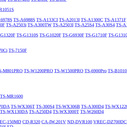
R1051S
A6978S
TS-A6988S
TS-A133CI
TS-A2013I
TS-A1300C
TS-A1371F
0F
TS-A2503i
TS-A300TW
TS-A2503I
TS-A25S4
TS-A30S4
TS-A
-G1320F
TS-G1310S
TS-G1020F
TS-G6930F
TS-G1710F
TS-G131
70Ci
TS-7150F
S-M801PRO
TS-W1200PRO
TS-W1500PRO
TS-6900Pro
TS-B101
TS-MR1600
70DA
TS-WX306T
TS-300S4
TS-WX306B
TS-A300D4
TS-WX12
TS-WX130DA
TS-A250D4
TS-WX3000T
TS-W260D4
EC-150MD
CD-R320
CA-IW.201V
ND-DVR100
VREC-DZ700DC
50LED