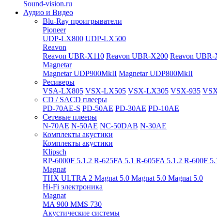
Sound-vision.ru
Аудио и Видео
Blu-Ray проигрыватели
Pioneer
UDP-LX800
UDP-LX500
Reavon
Reavon UBR-X110
Reavon UBR-X200
Reavon UBR-
Magnetar
Magnetar UDP900MkII
Magnetar UDP800MkII
Ресиверы
VSA-LX805
VSX-LX505
VSX-LX305
VSX-935
VSX
CD / SACD плееры
PD-70AE-S
PD-50AE
PD-30AE
PD-10AE
Сетевые плееры
N-70AE
N-50AE
NC-50DAB
N-30AE
Комплекты акустики
Комплекты акустики
Klipsch
RP-6000F 5.1.2
R-625FA 5.1
R-605FA 5.1.2
R-600F 5
Magnat
THX ULTRA 2
Magnat 5.0
Magnat 5.0
Magnat 5.0
Hi-Fi электроника
Magnat
MA 900
MMS 730
Акустические системы