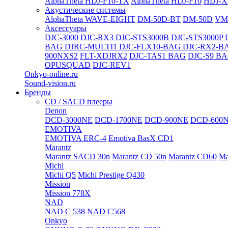
AlphaTheta HDJ-F10-TX
AlphaTheta HDJ-F10
HDJ-X
Акустические системы
AlphaTheta WAVE-EIGHT
DM-50D-BT
DM-50D
VM
Аксессуары
DJC-3000
DJC-RX3
DJC-STS3000B
DJC-STS3000P
BAG
DJRC-MULTI1
DJC-FLX10-BAG
DJC-RX2-B
900NXS2
FLT-XDJRX2
DJC-TAS1 BAG
DJC-S9 B
OPUSQUAD
DJC-REV1
Onkyo-online.ru
Sound-vision.ru
Бренды
CD / SACD плееры
Denon
DCD-3000NE
DCD-1700NE
DCD-900NE
DCD-600
EMOTIVA
EMOTIVA ERC-4
Emotiva BasX CD1
Marantz
Marantz SACD 30n
Marantz CD 50n
Marantz CD60
Ma
Michi
Michi Q5
Michi Prestige Q430
Mission
Mission 778X
NAD
NAD C 538
NAD C568
Onkyo