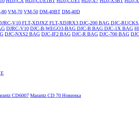
10
HDJ-CX
HDJ-CUE1BT
HDJ-CUE1
HDJ-X7
HDJ-X5BT
HDJ-X
-80
VM-70
VM-50
DM-40BT
DM-40D
DJRC-V10
FLT-XDJXZ
FLT-XDJRX3
DJC-200 BAG
DJC-RUCK
AG
DJRC-V10
DJC-B-WEGO3-BAG
DJC-B BAG
DJC-1X BAG
H
AG
DJC-NXS2 BAG
DJC-IF2 BAG
DJC-R BAG
DJC-700 BAG
DJ
NE
rantz CD6007
Marantz CD 70
Новинка