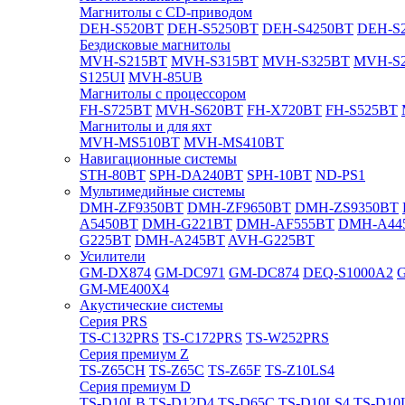
Магнитолы с CD-приводом
DEH-S520BT
DEH-S5250BT
DEH-S4250BT
DEH-S2
Бездисковые магнитолы
MVH-S215BT
MVH-S315BT
MVH-S325BT
MVH-S
S125UI
MVH-85UB
Магнитолы с процессором
FH-S725BT
MVH-S620BT
FH-X720BT
FH-S525BT
Магнитолы и для яхт
MVH-MS510BT
MVH-MS410BT
Навигационные системы
STH-80BT
SPH-DA240BT
SPH-10BT
ND-PS1
Мультимедийные системы
DMH-ZF9350BT
DMH-ZF9650BT
DMH-ZS9350BT
A5450BT
DMH-G221BT
DMH-AF555BT
DMH-A44
G225BT
DMH-A245BT
AVH-G225BT
Усилители
GM-DX874
GM-DC971
GM-DC874
DEQ-S1000A2
GM-ME400X4
Акустические системы
Cерия PRS
TS-C132PRS
TS-C172PRS
TS-W252PRS
Cерия премиум Z
TS-Z65CH
TS-Z65C
TS-Z65F
TS-Z10LS4
Cерия премиум D
TS-D10LB
TS-D12D4
TS-D65C
TS-D10LS4
TS-D10