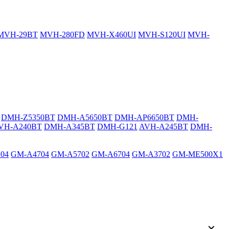
MVH-29BT
MVH-280FD
MVH-X460UI
MVH-S120UI
MVH-
DMH-Z5350BT
DMH-A5650BT
DMH-AP6650BT
DMH-
VH-A240BT
DMH-A345BT
DMH-G121
AVH-A245BT
DMH-
04
GM-A4704
GM-A5702
GM-A6704
GM-A3702
GM-ME500X1