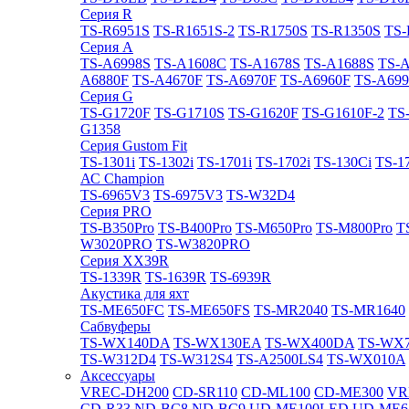
Cерия R
TS-R6951S
TS-R1651S-2
TS-R1750S
TS-R1350S
TS-
Cерия A
TS-A6998S
TS-A1608C
TS-A1678S
TS-A1688S
TS-
A6880F
TS-A4670F
TS-A6970F
TS-A6960F
TS-A699
Cерия G
TS-G1720F
TS-G1710S
TS-G1620F
TS-G1610F-2
TS
G1358
Cерия Gustom Fit
TS-1301i
TS-1302i
TS-1701i
TS-1702i
TS-130Ci
TS-1
АС Champion
TS-6965V3
TS-6975V3
TS-W32D4
Cерия PRO
TS-B350Pro
TS-B400Pro
TS-M650Pro
TS-M800Pro
T
W3020PRO
TS-W3820PRO
Cерия XX39R
TS-1339R
TS-1639R
TS-6939R
Акустика для яхт
TS-ME650FC
TS-ME650FS
TS-MR2040
TS-MR1640
Сабвуферы
TS-WX140DA
TS-WX130EA
TS-WX400DA
TS-WX
TS-W312D4
TS-W312S4
TS-A2500LS4
TS-WX010A
Аксессуары
VREC-DH200
CD-SR110
CD-ML100
CD-ME300
VR
CD-R33
ND-BC8
ND-BC9
UD-ME100LED
UD-ME6