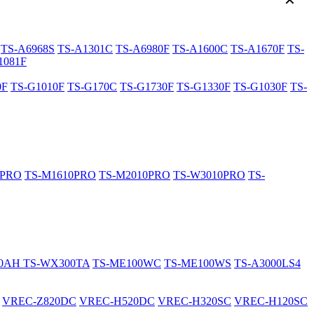
✕
TS-A6968S
TS-A1301C
TS-A6980F
TS-A1600C
TS-A1670F
TS-
1081F
0F
TS-G1010F
TS-G170C
TS-G1730F
TS-G1330F
TS-G1030F
TS-
0PRO
TS-M1610PRO
TS-M2010PRO
TS-W3010PRO
TS-
20AH
TS-WX300TA
TS-ME100WC
TS-ME100WS
TS-A3000LS4
VREC-Z820DC
VREC-H520DC
VREC-H320SC
VREC-H120SC