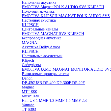
Напольная акустика
EMOTIVA
Magnat
POLK AUDIO
SVS
KLIPSCH
Полочная акустика
EMOTIVA
KLIPSCH
MAGNAT
POLK AUDIO
SVS
Настенная акустика
KLIPSCH
Центральные каналы
EMOTIVA
MAGNAT
SVS
KLIPSCH
Беспроводная акустика
MAGNAT
Акустика Dolby Atmos
KLIPSCH
Настольные ас-системы
Klipsch
Сабвуферы
EMOTIVA
JAMO
MAGNAT
MONITOR AUDIO
SV
Виниловые проигрыватели
Denon
DP-450USB
DP-400
DP-300F
DP-29F
Magnat
MTT 990
Music Hall
Hall US-1
MMF-1.3
MMF-1.5
MMF 2.3
Yamaha
TT-S303