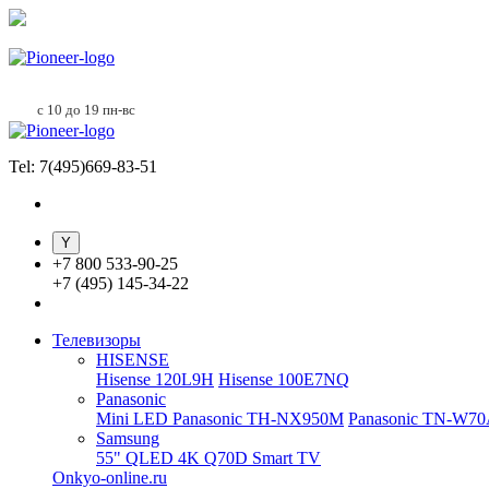
с 10 до 19 пн-вс
Tel: 7(495)669-83-51
+
7 800 533-90-25
+
7 (495) 145-34-22
Телевизоры
HISENSE
Hisense 120L9H
Hisense 100E7NQ
Panasonic
Mini LED Panasonic TH-NX950M
Panasonic TN-W7
Samsung
55" QLED 4K Q70D Smart TV
Onkyo-online.ru