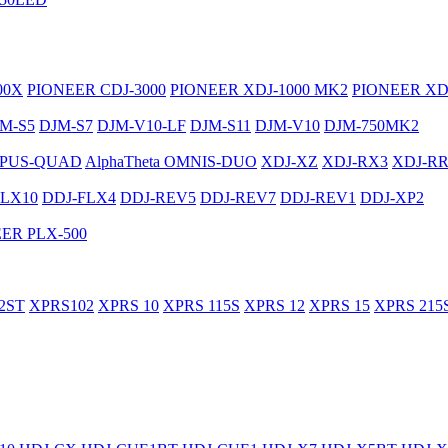
00X
PIONEER CDJ-3000
PIONEER XDJ-1000 MK2
PIONEER XD
M-S5
DJM-S7
DJM-V10-LF
DJM-S11
DJM-V10
DJM-750MK2
PUS-QUAD
AlphaTheta OMNIS-DUO
XDJ-XZ
XDJ-RX3
XDJ-R
FLX10
DDJ-FLX4
DDJ-REV5
DDJ-REV7
DDJ-REV1
DDJ-XP2
ER PLX-500
2ST
XPRS102
XPRS 10
XPRS 115S
XPRS 12
XPRS 15
XPRS 215