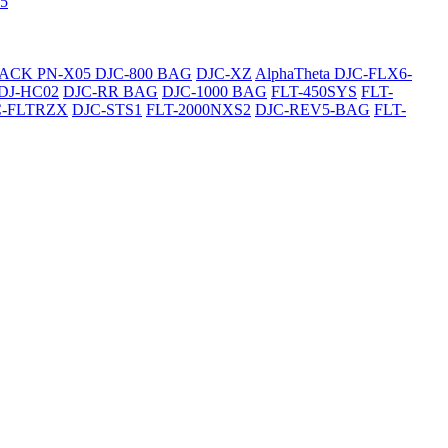
5
SACK
PN-X05
DJC-800 BAG
DJC-XZ
AlphaTheta DJC-FLX6-
DJ-HC02
DJC-RR BAG
DJC-1000 BAG
FLT-450SYS
FLT-
C-FLTRZX
DJC-STS1
FLT-2000NXS2
DJC-REV5-BAG
FLT-