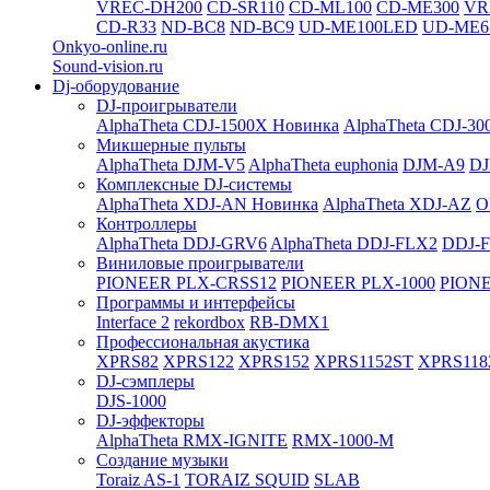
VREC-DH200
CD-SR110
CD-ML100
CD-ME300
VR
CD-R33
ND-BC8
ND-BC9
UD-ME100LED
UD-ME6
Onkyo-online.ru
Sound-vision.ru
Dj-оборудование
DJ-проигрыватели
AlphaTheta CDJ-1500X
Новинка
AlphaTheta CDJ-30
Микшерные пульты
AlphaTheta DJM-V5
AlphaTheta euphonia
DJM-A9
DJ
Комплексные DJ-системы
AlphaTheta XDJ-AN
Новинка
AlphaTheta XDJ-AZ
O
Контроллеры
AlphaTheta DDJ-GRV6
AlphaTheta DDJ-FLX2
DDJ-
Виниловые проигрыватели
PIONEER PLX-CRSS12
PIONEER PLX-1000
PIONE
Программы и интерфейсы
Interface 2
rekordbox
RB-DMX1
Профессиональная акустика
XPRS82
XPRS122
XPRS152
XPRS1152ST
XPRS118
DJ-сэмплеры
DJS-1000
DJ-эффекторы
AlphaTheta RMX-IGNITE
RMX-1000-M
Создание музыки
Toraiz AS-1
TORAIZ SQUID
SLAB