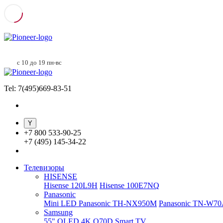
с 10 до 19 пн-вс
Tel: 7(495)669-83-51
+
7 800 533-90-25
+
7 (495) 145-34-22
Телевизоры
HISENSE
Hisense 120L9H
Hisense 100E7NQ
Panasonic
Mini LED Panasonic TH-NX950M
Panasonic TN-W7
Samsung
55" QLED 4K Q70D Smart TV