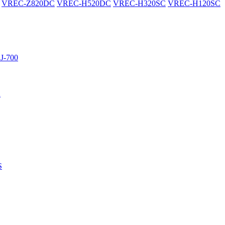
VREC-Z820DC
VREC-H520DC
VREC-H320SC
VREC-H120SC
J-700
R
S