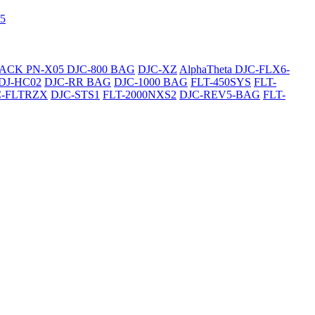
5
SACK
PN-X05
DJC-800 BAG
DJC-XZ
AlphaTheta DJC-FLX6-
DJ-HC02
DJC-RR BAG
DJC-1000 BAG
FLT-450SYS
FLT-
C-FLTRZX
DJC-STS1
FLT-2000NXS2
DJC-REV5-BAG
FLT-