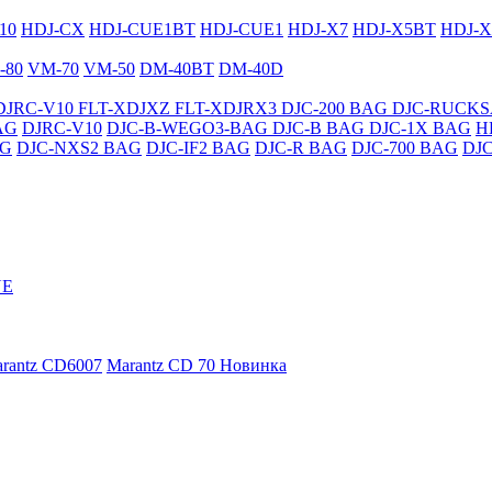
10
HDJ-CX
HDJ-CUE1BT
HDJ-CUE1
HDJ-X7
HDJ-X5BT
HDJ-X
-80
VM-70
VM-50
DM-40BT
DM-40D
DJRC-V10
FLT-XDJXZ
FLT-XDJRX3
DJC-200 BAG
DJC-RUCK
AG
DJRC-V10
DJC-B-WEGO3-BAG
DJC-B BAG
DJC-1X BAG
H
AG
DJC-NXS2 BAG
DJC-IF2 BAG
DJC-R BAG
DJC-700 BAG
DJ
NE
rantz CD6007
Marantz CD 70
Новинка