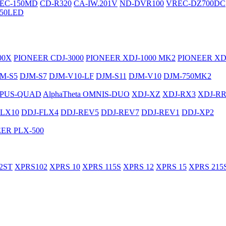
EC-150MD
CD-R320
CA-IW.201V
ND-DVR100
VREC-DZ700DC
50LED
00X
PIONEER CDJ-3000
PIONEER XDJ-1000 MK2
PIONEER XD
M-S5
DJM-S7
DJM-V10-LF
DJM-S11
DJM-V10
DJM-750MK2
PUS-QUAD
AlphaTheta OMNIS-DUO
XDJ-XZ
XDJ-RX3
XDJ-R
FLX10
DDJ-FLX4
DDJ-REV5
DDJ-REV7
DDJ-REV1
DDJ-XP2
ER PLX-500
2ST
XPRS102
XPRS 10
XPRS 115S
XPRS 12
XPRS 15
XPRS 215