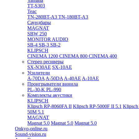
Yamaha
TT-S303
Teac
TN-280BT-A3
TN-180BT-A3
Саундбары
MAGNAT
SBW 250
MONITOR AUDIO
SB-4
SB-3
SB-2
KLIPSCH
CINEMA 1200
CINEMA 800
CINEMA 400
Стерео ресиверы
SX-N30AE
SX-10AE
Усилители
A-70DA
A-50DA
A-40AE
A-10AE
Проигрыватели винила
PL-30-K
PL-990
Комплекты акустики
KLIPSCH
Klipsch RP-8060FA II
Klipsch RP-5000F II 5.1
Klipsch
50M 5.1
MAGNAT
Magnat 5.0
Magnat 5.0
Magnat 5.0
Onkyo-online.ru
Sound-vision.ru