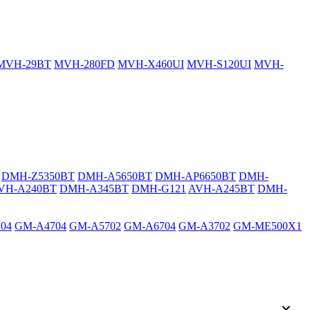
MVH-29BT
MVH-280FD
MVH-X460UI
MVH-S120UI
MVH-
DMH-Z5350BT
DMH-A5650BT
DMH-AP6650BT
DMH-
VH-A240BT
DMH-A345BT
DMH-G121
AVH-A245BT
DMH-
04
GM-A4704
GM-A5702
GM-A6704
GM-A3702
GM-ME500X1