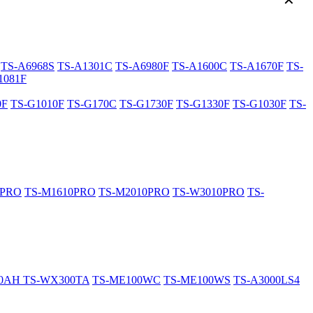
✕
TS-A6968S
TS-A1301C
TS-A6980F
TS-A1600C
TS-A1670F
TS-
1081F
0F
TS-G1010F
TS-G170C
TS-G1730F
TS-G1330F
TS-G1030F
TS-
0PRO
TS-M1610PRO
TS-M2010PRO
TS-W3010PRO
TS-
20AH
TS-WX300TA
TS-ME100WC
TS-ME100WS
TS-A3000LS4