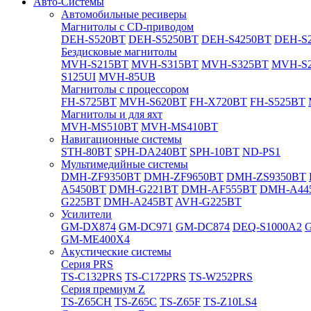
Авто-Системы
Автомобильные ресиверы
Магнитолы с CD-приводом
DEH-S520BT
DEH-S5250BT
DEH-S4250BT
DEH-S2
Бездисковые магнитолы
MVH-S215BT
MVH-S315BT
MVH-S325BT
MVH-S
S125UI
MVH-85UB
Магнитолы с процессором
FH-S725BT
MVH-S620BT
FH-X720BT
FH-S525BT
Магнитолы и для яхт
MVH-MS510BT
MVH-MS410BT
Навигационные системы
STH-80BT
SPH-DA240BT
SPH-10BT
ND-PS1
Мультимедийные системы
DMH-ZF9350BT
DMH-ZF9650BT
DMH-ZS9350BT
A5450BT
DMH-G221BT
DMH-AF555BT
DMH-A44
G225BT
DMH-A245BT
AVH-G225BT
Усилители
GM-DX874
GM-DC971
GM-DC874
DEQ-S1000A2
GM-ME400X4
Акустические системы
Cерия PRS
TS-C132PRS
TS-C172PRS
TS-W252PRS
Cерия премиум Z
TS-Z65CH
TS-Z65C
TS-Z65F
TS-Z10LS4