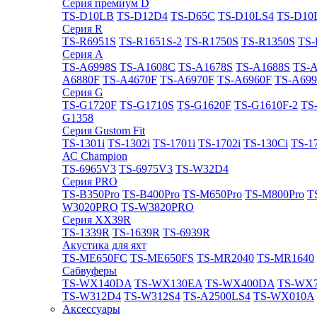
Cерия премиум D
TS-D10LB
TS-D12D4
TS-D65C
TS-D10LS4
TS-D10
Cерия R
TS-R6951S
TS-R1651S-2
TS-R1750S
TS-R1350S
TS-
Cерия A
TS-A6998S
TS-A1608C
TS-A1678S
TS-A1688S
TS-
A6880F
TS-A4670F
TS-A6970F
TS-A6960F
TS-A699
Cерия G
TS-G1720F
TS-G1710S
TS-G1620F
TS-G1610F-2
TS
G1358
Cерия Gustom Fit
TS-1301i
TS-1302i
TS-1701i
TS-1702i
TS-130Ci
TS-1
АС Champion
TS-6965V3
TS-6975V3
TS-W32D4
Cерия PRO
TS-B350Pro
TS-B400Pro
TS-M650Pro
TS-M800Pro
T
W3020PRO
TS-W3820PRO
Cерия XX39R
TS-1339R
TS-1639R
TS-6939R
Акустика для яхт
TS-ME650FC
TS-ME650FS
TS-MR2040
TS-MR1640
Сабвуферы
TS-WX140DA
TS-WX130EA
TS-WX400DA
TS-WX
TS-W312D4
TS-W312S4
TS-A2500LS4
TS-WX010A
Аксессуары