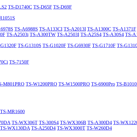
LS2
TS-D1740C
TS-D65F
TS-D69F
R1051S
A6978S
TS-A6988S
TS-A133CI
TS-A2013I
TS-A1300C
TS-A1371F
0F
TS-A2503i
TS-A300TW
TS-A2503I
TS-A25S4
TS-A30S4
TS-A
-G1320F
TS-G1310S
TS-G1020F
TS-G6930F
TS-G1710F
TS-G131
70Ci
TS-7150F
S-M801PRO
TS-W1200PRO
TS-W1500PRO
TS-6900Pro
TS-B101
TS-MR1600
70DA
TS-WX306T
TS-300S4
TS-WX306B
TS-A300D4
TS-WX12
TS-WX130DA
TS-A250D4
TS-WX3000T
TS-W260D4