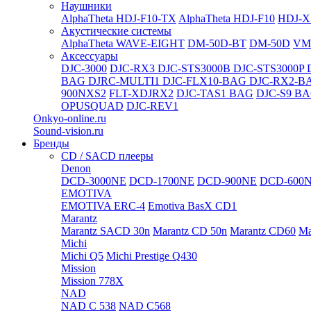
Наушники
AlphaTheta HDJ-F10-TX
AlphaTheta HDJ-F10
HDJ-X
Акустические системы
AlphaTheta WAVE-EIGHT
DM-50D-BT
DM-50D
VM
Аксессуары
DJC-3000
DJC-RX3
DJC-STS3000B
DJC-STS3000P
BAG
DJRC-MULTI1
DJC-FLX10-BAG
DJC-RX2-B
900NXS2
FLT-XDJRX2
DJC-TAS1 BAG
DJC-S9 B
OPUSQUAD
DJC-REV1
Onkyo-online.ru
Sound-vision.ru
Бренды
CD / SACD плееры
Denon
DCD-3000NE
DCD-1700NE
DCD-900NE
DCD-600
EMOTIVA
EMOTIVA ERC-4
Emotiva BasX CD1
Marantz
Marantz SACD 30n
Marantz CD 50n
Marantz CD60
Ma
Michi
Michi Q5
Michi Prestige Q430
Mission
Mission 778X
NAD
NAD C 538
NAD C568