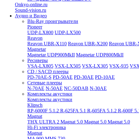
Onkyo-online.ru
Sound-vision.ru
Аудио и Видео
Blu-Ray проигрыватели
Pioneer
UDP-LX800
UDP-LX500
Reavon
Reavon UBR-X110
Reavon UBR-X200
Reavon UBR-
Magnetar
Magnetar UDP900MkII
Magnetar UDP800MkII
Ресиверы
VSA-LX805
VSX-LX505
VSX-LX305
VSX-935
VSX
CD / SACD плееры
PD-70AE-S
PD-50AE
PD-30AE
PD-10AE
Сетевые плееры
N-70AE
N-50AE
NC-50DAB
N-30AE
Комплекты акустики
Комплекты акустики
Klipsch
RP-6000F 5.1.2
R-625FA 5.1
R-605FA 5.1.2
R-600F 5
Magnat
THX ULTRA 2
Magnat 5.0
Magnat 5.0
Magnat 5.0
Hi-Fi электроника
Magnat
MA 900
MMS 730