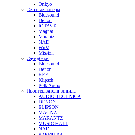
Onkyo
Сетевые плееры
Bluesound
Denon
IOTAVX
Magnat
Marantz
NAD
WiiM
Mission
Саундбары
Bluesound
Denon
KEF
Klipsch
Polk Audio
Проигрыватели винила
AUDIO-TECHNICA
DENON
ELIPSON
MAGNAT
MARANTZ
MUSIC HALL
NAD
PREMIERA