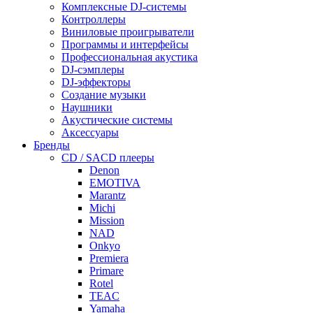
Комплексные DJ-системы
Контроллеры
Виниловые проигрыватели
Программы и интерфейсы
Профессиональная акустика
DJ-сэмплеры
DJ-эффекторы
Создание музыки
Наушники
Акустические системы
Аксессуары
Бренды
CD / SACD плееры
Denon
EMOTIVA
Marantz
Michi
Mission
NAD
Onkyo
Premiera
Primare
Rotel
TEAC
Yamaha