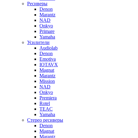
Ресиверы
Denon
Marantz
NAD
Onkyo
Primare
Yamaha
Усилители
Audiolab
Denon
Emotiva
IOTAVX
Magnat
Marantz
Mission
NAD
Onkyo
Premiera
Rotel
TEAC
Yamaha
Стерео ресиверы
Denon
Magnat
Marantz