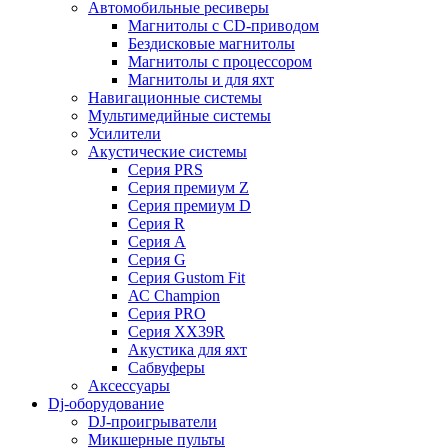
Автомобильные ресиверы
Магнитолы с CD-приводом
Бездисковые магнитолы
Магнитолы с процессором
Магнитолы и для яхт
Навигационные системы
Мультимедийные системы
Усилители
Акустические системы
Cерия PRS
Cерия премиум Z
Cерия премиум D
Cерия R
Cерия A
Cерия G
Cерия Gustom Fit
АС Champion
Cерия PRO
Cерия XX39R
Акустика для яхт
Сабвуферы
Аксессуары
Dj-оборудование
DJ-проигрыватели
Микшерные пульты