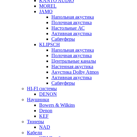
KANTO AUDIO
MOREL
JAMO
Напольная акустика
Полочная акустика
Настольные АС
Активная акустика
Сабвуферы
KLIPSCH
Напольная акустика
Полочная акустика
Центральные каналы
Настенная акустика
Акустика Dolby Atmos
Активная акустика
Сабвуферы
HI-FI системы
DENON
Наушники
Bowers & Wilkins
Denon
KEF
Тюнеры
NAD
Кабели