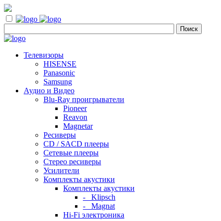
Телевизоры
HISENSE
Panasonic
Samsung
Аудио и Видео
Blu-Ray проигрыватели
Pioneer
Reavon
Magnetar
Ресиверы
CD / SACD плееры
Сетевые плееры
Стерео ресиверы
Усилители
Комплекты акустики
Комплекты акустики
- Klipsch
- Magnat
Hi-Fi электроника