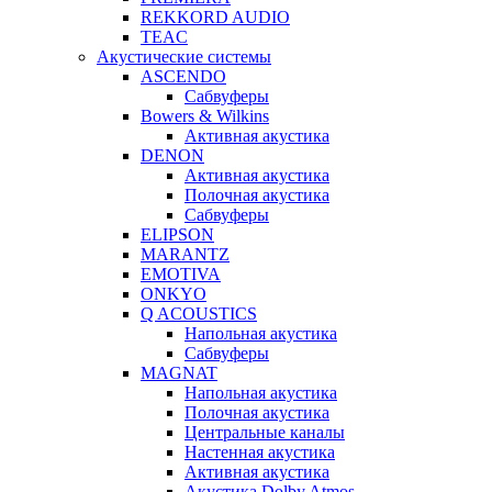
REKKORD AUDIO
TEAC
Акустические системы
ASCENDO
Сабвуферы
Bowers & Wilkins
Активная акустика
DENON
Активная акустика
Полочная акустика
Сабвуферы
ELIPSON
MARANTZ
EMOTIVA
ONKYO
Q ACOUSTICS
Напольная акустика
Сабвуферы
MAGNAT
Напольная акустика
Полочная акустика
Центральные каналы
Настенная акустика
Активная акустика
Акустика Dolby Atmos