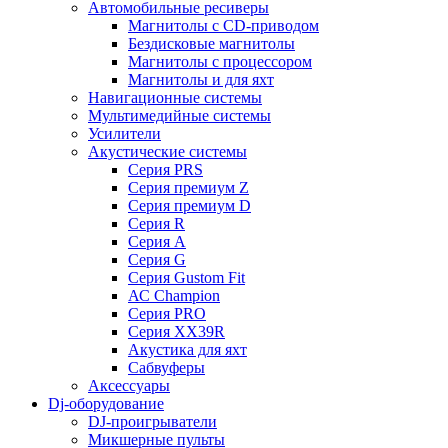
Автомобильные ресиверы
Магнитолы с CD-приводом
Бездисковые магнитолы
Магнитолы с процессором
Магнитолы и для яхт
Навигационные системы
Мультимедийные системы
Усилители
Акустические системы
Cерия PRS
Cерия премиум Z
Cерия премиум D
Cерия R
Cерия A
Cерия G
Cерия Gustom Fit
АС Champion
Cерия PRO
Cерия XX39R
Акустика для яхт
Сабвуферы
Аксессуары
Dj-оборудование
DJ-проигрыватели
Микшерные пульты