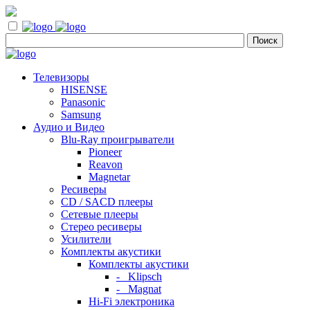
Телевизоры
HISENSE
Panasonic
Samsung
Аудио и Видео
Blu-Ray проигрыватели
Pioneer
Reavon
Magnetar
Ресиверы
CD / SACD плееры
Сетевые плееры
Стерео ресиверы
Усилители
Комплекты акустики
Комплекты акустики
- Klipsch
- Magnat
Hi-Fi электроника