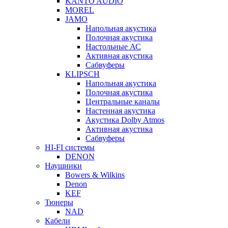
KANTO AUDIO
MOREL
JAMO
Напольная акустика
Полочная акустика
Настольные АС
Активная акустика
Сабвуферы
KLIPSCH
Напольная акустика
Полочная акустика
Центральные каналы
Настенная акустика
Акустика Dolby Atmos
Активная акустика
Сабвуферы
HI-FI системы
DENON
Наушники
Bowers & Wilkins
Denon
KEF
Тюнеры
NAD
Кабели