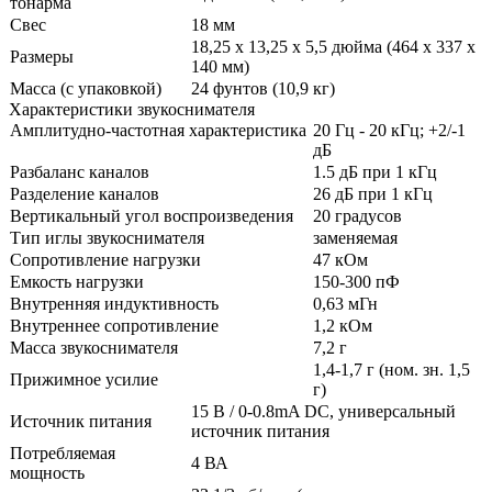
тонарма
Свес
18 мм
18,25 x 13,25 x 5,5 дюйма (464 х 337 х
Размеры
140 мм)
Масса (с упаковкой)
24 фунтов (10,9 кг)
Характеристики звукоснимателя
Амплитудно-частотная характеристика
20 Гц - 20 кГц; +2/-1
дБ
Разбаланс каналов
1.5 дБ при 1 кГц
Разделение каналов
26 дБ при 1 кГц
Вертикальный угол воспроизведения
20 градусов
Тип иглы звукоснимателя
заменяемая
Сопротивление нагрузки
47 кОм
Емкость нагрузки
150-300 пФ
Внутренняя индуктивность
0,63 мГн
Внутреннее сопротивление
1,2 кОм
Масса звукоснимателя
7,2 г
1,4-1,7 г (ном. зн. 1,5
Прижимное усилие
г)
15 В / 0-0.8mA DC, универсальный
Источник питания
источник питания
Потребляемая
4 ВА
мощность