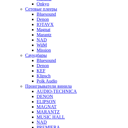
Onkyo
Сетевые плееры
Bluesound
Denon
IOTAVX
Magnat
Marantz
NAD
WiiM
Mission
Саундбары
Bluesound
Denon
KEF
Klipsch
Polk Audio
Проигрыватели винила
AUDIO-TECHNICA
DENON
ELIPSON
MAGNAT
MARANTZ
MUSIC HALL
NAD
PREMIERA