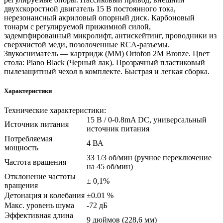
двухскоростной двигатель 15 В постоянного тока,
нерезонансный акриловый опорный диск. Карбоновый
тонарм с регулируемой прижимной силой,
задемпфированный микролифт, антискейтинг, проводники из
сверхчистой меди, позолоченные RCA-разъемы.
Звукосниматель — картридж (ММ) Ortofon 2M Bronze. Цвет
стола: Piano Black (Черный лак). Прозрачный пластиковый
пылезащитный чехол в комплекте. Быстрая и легкая сборка.
Характеристики
Технические характеристики:
15 В / 0-0.8mA DC, универсальный
Источник питания
источник питания
Потребляемая
4 ВА
мощность
ЗЗ 1/3 об/мин (ручное переключение
Частота вращения
на 45 об/мин)
Отклонение частоты
± 0,1%
вращения
Детонация и колебания
±0.01 %
Макс. уровень шума
-72 дБ
Эффективная длина
9 дюймов (228,6 мм)