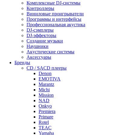
Комплексные DJ-системы
Контроллеры
Виниловые проигрыватели
Программы и интерфейсы
Профессиональная акустика
DJ-сэмплеры
DJ-эффекторы
Создание музыки
Наушники
Акустические системы
Аксессуары
Бренды
CD / SACD плееры
Denon
EMOTIVA
Marantz
Michi
Mission
NAD
Onkyo
Premiera
Primare
Rotel
TEAC
Yamaha