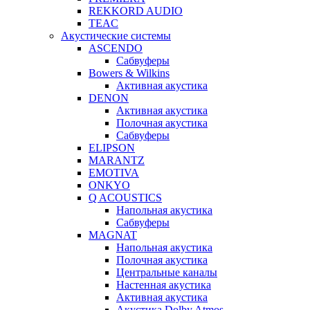
REKKORD AUDIO
TEAC
Акустические системы
ASCENDO
Сабвуферы
Bowers & Wilkins
Активная акустика
DENON
Активная акустика
Полочная акустика
Сабвуферы
ELIPSON
MARANTZ
EMOTIVA
ONKYO
Q ACOUSTICS
Напольная акустика
Сабвуферы
MAGNAT
Напольная акустика
Полочная акустика
Центральные каналы
Настенная акустика
Активная акустика
Акустика Dolby Atmos