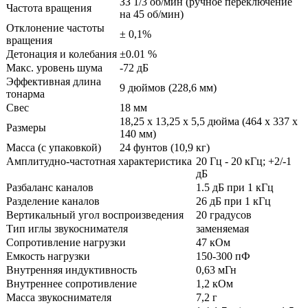
ЗЗ 1/3 об/мин (ручное переключение
Частота вращения
на 45 об/мин)
Отклонение частоты
± 0,1%
вращения
Детонация и колебания
±0.01 %
Макс. уровень шума
-72 дБ
Эффективная длина
9 дюймов (228,6 мм)
тонарма
Свес
18 мм
18,25 x 13,25 x 5,5 дюйма (464 х 337 х
Размеры
140 мм)
Масса (с упаковкой)
24 фунтов (10,9 кг)
Амплитудно-частотная характеристика
20 Гц - 20 кГц; +2/-1
дБ
Разбаланс каналов
1.5 дБ при 1 кГц
Разделение каналов
26 дБ при 1 кГц
Вертикальный угол воспроизведения
20 градусов
Тип иглы звукоснимателя
заменяемая
Сопротивление нагрузки
47 кОм
Емкость нагрузки
150-300 пФ
Внутренняя индуктивность
0,63 мГн
Внутреннее сопротивление
1,2 кОм
Масса звукоснимателя
7,2 г