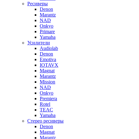
Ресиверы
Denon
Marantz
NAD
Onkyo
Primare
Yamaha
Усилители
Audiolab
Denon
Emotiva
IOTAVX
Magnat
Marantz
Mission
NAD
Onkyo
Premiera
Rotel
TEAC
Yamaha
Стерео ресиверы
Denon
Magnat
Marantz