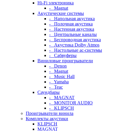
Hi-Fi электроника
- Magnat
Акустические системы
- Напольная акустика
- Полочная акустика
- Настенная акустика
- Центральные каналы
- Беспроводная акустика
- Акустика Dolby Atmos
- Настольные ас-системы
- Сабвуферы
Виниловые проигрыватели
- Denon
- Magnat
- Music Hall
- Yamaha
- Teac
Саундбары
- MAGNAT
- MONITOR AUDIO
- KLIPSCH
Проигрыватели винила
Комплекты акустики
KLIPSCH
MAGNAT