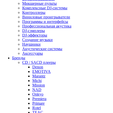
Микшерные пульты
Комплексные DJ-системы
Контроллеры
Виниловые проигрыватели
Программы и интерфейсы
Профессиональная акустика
DJ-сэмплеры
DJ-эффекторы
Создание музыки
Наушники
Акустические системы
Аксессуары
Бренды
CD / SACD плееры
Denon
EMOTIVA
Marantz
Michi
Mission
NAD
Onkyo
Premiera
Primare
Rotel
TEAC