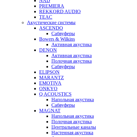
NAD
PREMIERA
REKKORD AUDIO
TEAC
Акустические системы
ASCENDO
Сабвуферы
Bowers & Wilkins
Активная акустика
DENON
Активная акустика
Полочная акустика
Сабвуферы
ELIPSON
MARANTZ
EMOTIVA
ONKYO
Q ACOUSTICS
Напольная акустика
Сабвуферы
MAGNAT
Напольная акустика
Полочная акустика
Центральные каналы
Настенная акустика