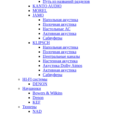
Путь из названий разделов
KANTO AUDIO
MOREL
JAMO
Напольная акустика
Полочная акустика
Настольные АС
Активная акустика
Сабвуферы
KLIPSCH
Напольная акустика
Полочная акустика
Центральные каналы
Настенная акустика
Акустика Dolby Atmos
Активная акустика
Сабвуферы
HI-FI системы
DENON
Наушники
Bowers & Wilkins
Denon
KEF
Тюнеры
NAD