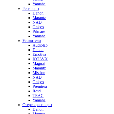
Yamaha
Ресиверы
Denon
Marantz
NAD
Onkyo
Primare
Yamaha
Усилители
Audiolab
Denon
Emotiva
IOTAVX
Magnat
Marantz
Mission
NAD
Onkyo
Premiera
Rotel
TEAC
Yamaha
Стерео ресиверы
Denon
Magnat