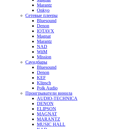
Marantz
Onkyo
Сетевые плееры
Bluesound
Denon
IOTAVX
Magnat
Marantz
NAD
WiiM
Mission
Саундбары
Bluesound
Denon
KEF
Klipsch
Polk Audio
Проигрыватели винила
AUDIO-TECHNICA
DENON
ELIPSON
MAGNAT
MARANTZ
MUSIC HALL