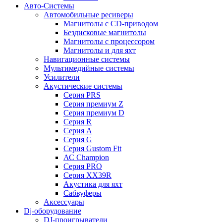
Авто-Системы
Автомобильные ресиверы
Магнитолы с CD-приводом
Бездисковые магнитолы
Магнитолы с процессором
Магнитолы и для яхт
Навигационные системы
Мультимедийные системы
Усилители
Акустические системы
Cерия PRS
Cерия премиум Z
Cерия премиум D
Cерия R
Cерия A
Cерия G
Cерия Gustom Fit
АС Champion
Cерия PRO
Cерия XX39R
Акустика для яхт
Сабвуферы
Аксессуары
Dj-оборудование
DJ-проигрыватели