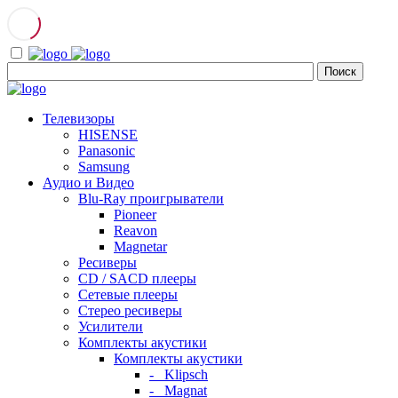
Телевизоры
HISENSE
Panasonic
Samsung
Аудио и Видео
Blu-Ray проигрыватели
Pioneer
Reavon
Magnetar
Ресиверы
CD / SACD плееры
Сетевые плееры
Стерео ресиверы
Усилители
Комплекты акустики
Комплекты акустики
- Klipsch
- Magnat