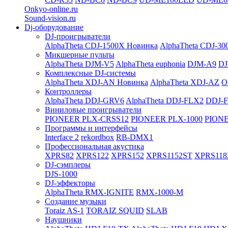
Onkyo-online.ru
Sound-vision.ru
Dj-оборудование
DJ-проигрыватели
AlphaTheta CDJ-1500X
Новинка
AlphaTheta CDJ-30
Микшерные пульты
AlphaTheta DJM-V5
AlphaTheta euphonia
DJM-A9
DJ
Комплексные DJ-системы
AlphaTheta XDJ-AN
Новинка
AlphaTheta XDJ-AZ
O
Контроллеры
AlphaTheta DDJ-GRV6
AlphaTheta DDJ-FLX2
DDJ-
Виниловые проигрыватели
PIONEER PLX-CRSS12
PIONEER PLX-1000
PIONE
Программы и интерфейсы
Interface 2
rekordbox
RB-DMX1
Профессиональная акустика
XPRS82
XPRS122
XPRS152
XPRS1152ST
XPRS118
DJ-сэмплеры
DJS-1000
DJ-эффекторы
AlphaTheta RMX-IGNITE
RMX-1000-M
Создание музыки
Toraiz AS-1
TORAIZ SQUID
SLAB
Наушники