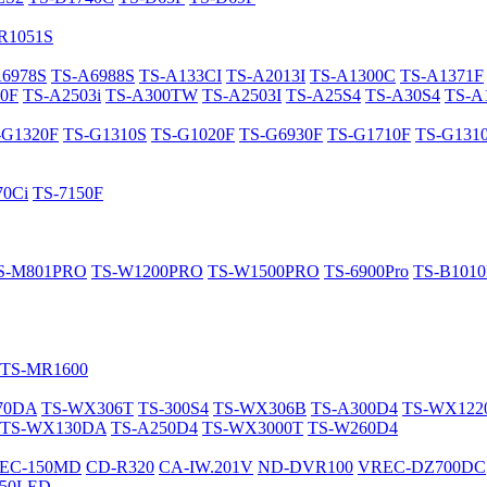
R1051S
A6978S
TS-A6988S
TS-A133CI
TS-A2013I
TS-A1300C
TS-A1371F
0F
TS-A2503i
TS-A300TW
TS-A2503I
TS-A25S4
TS-A30S4
TS-A
-G1320F
TS-G1310S
TS-G1020F
TS-G6930F
TS-G1710F
TS-G131
70Ci
TS-7150F
S-M801PRO
TS-W1200PRO
TS-W1500PRO
TS-6900Pro
TS-B101
TS-MR1600
70DA
TS-WX306T
TS-300S4
TS-WX306B
TS-A300D4
TS-WX12
TS-WX130DA
TS-A250D4
TS-WX3000T
TS-W260D4
EC-150MD
CD-R320
CA-IW.201V
ND-DVR100
VREC-DZ700DC
50LED