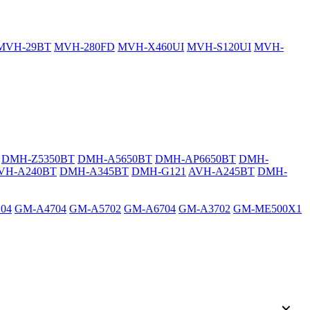
MVH-29BT
MVH-280FD
MVH-X460UI
MVH-S120UI
MVH-
DMH-Z5350BT
DMH-A5650BT
DMH-AP6650BT
DMH-
VH-A240BT
DMH-A345BT
DMH-G121
AVH-A245BT
DMH-
04
GM-A4704
GM-A5702
GM-A6704
GM-A3702
GM-ME500X1