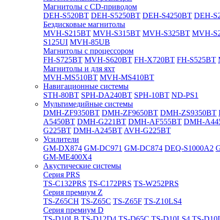
Магнитолы с CD-приводом
DEH-S520BT
DEH-S5250BT
DEH-S4250BT
DEH-S2
Бездисковые магнитолы
MVH-S215BT
MVH-S315BT
MVH-S325BT
MVH-S
S125UI
MVH-85UB
Магнитолы с процессором
FH-S725BT
MVH-S620BT
FH-X720BT
FH-S525BT
Магнитолы и для яхт
MVH-MS510BT
MVH-MS410BT
Навигационные системы
STH-80BT
SPH-DA240BT
SPH-10BT
ND-PS1
Мультимедийные системы
DMH-ZF9350BT
DMH-ZF9650BT
DMH-ZS9350BT
A5450BT
DMH-G221BT
DMH-AF555BT
DMH-A44
G225BT
DMH-A245BT
AVH-G225BT
Усилители
GM-DX874
GM-DC971
GM-DC874
DEQ-S1000A2
GM-ME400X4
Акустические системы
Cерия PRS
TS-C132PRS
TS-C172PRS
TS-W252PRS
Cерия премиум Z
TS-Z65CH
TS-Z65C
TS-Z65F
TS-Z10LS4
Cерия премиум D
TS-D10LB
TS-D12D4
TS-D65C
TS-D10LS4
TS-D10