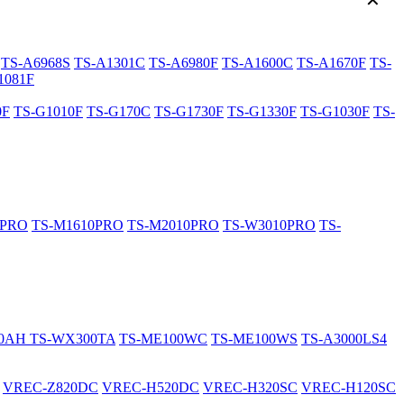
✕
TS-A6968S
TS-A1301C
TS-A6980F
TS-A1600C
TS-A1670F
TS-
1081F
0F
TS-G1010F
TS-G170C
TS-G1730F
TS-G1330F
TS-G1030F
TS-
0PRO
TS-M1610PRO
TS-M2010PRO
TS-W3010PRO
TS-
20AH
TS-WX300TA
TS-ME100WC
TS-ME100WS
TS-A3000LS4
VREC-Z820DC
VREC-H520DC
VREC-H320SC
VREC-H120SC