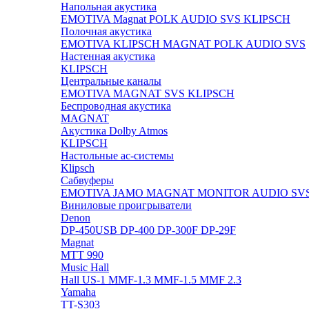
Напольная акустика
EMOTIVA
Magnat
POLK AUDIO
SVS
KLIPSCH
Полочная акустика
EMOTIVA
KLIPSCH
MAGNAT
POLK AUDIO
SVS
Настенная акустика
KLIPSCH
Центральные каналы
EMOTIVA
MAGNAT
SVS
KLIPSCH
Беспроводная акустика
MAGNAT
Акустика Dolby Atmos
KLIPSCH
Настольные ас-системы
Klipsch
Сабвуферы
EMOTIVA
JAMO
MAGNAT
MONITOR AUDIO
SV
Виниловые проигрыватели
Denon
DP-450USB
DP-400
DP-300F
DP-29F
Magnat
MTT 990
Music Hall
Hall US-1
MMF-1.3
MMF-1.5
MMF 2.3
Yamaha
TT-S303