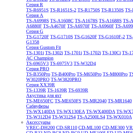
Cерия R
TS-R6951S
TS-R1651S-2
TS-R1750S
TS-R1350S
TS-
Cерия A
TS-A6998S
TS-A1608C
TS-A1678S
TS-A1688S
TS-
A6880F
TS-A4670F
TS-A6970F
TS-A6960F
TS-A699
Cерия G
TS-G1720F
TS-G1710S
TS-G1620F
TS-G1610F-2
TS
G1358
Cерия Gustom Fit
TS-1301i
TS-1302i
TS-1701i
TS-1702i
TS-130Ci
TS-1
АС Champion
TS-6965V3
TS-6975V3
TS-W32D4
Cерия PRO
TS-B350Pro
TS-B400Pro
TS-M650Pro
TS-M800Pro
T
W3020PRO
TS-W3820PRO
Cерия XX39R
TS-1339R
TS-1639R
TS-6939R
Акустика для яхт
TS-ME650FC
TS-ME650FS
TS-MR2040
TS-MR1640
Сабвуферы
TS-WX140DA
TS-WX130EA
TS-WX400DA
TS-WX
TS-W312D4
TS-W312S4
TS-A2500LS4
TS-WX010A
Аксессуары
VREC-DH200
CD-SR110
CD-ML100
CD-ME300
VR
CD-R33
ND-BC8
ND-BC9
UD-ME100LED
UD-ME6