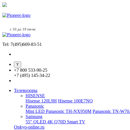
с 10 до 19 пн-вс
Tel: 7(495)669-83-51
+
7 800 533-90-25
+
7 (495) 145-34-22
Телевизоры
HISENSE
Hisense 120L9H
Hisense 100E7NQ
Panasonic
Mini LED Panasonic TH-NX950M
Panasonic TN-W7
Samsung
55" QLED 4K Q70D Smart TV
Onkyo-online.ru