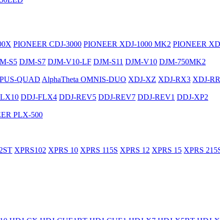
00X
PIONEER CDJ-3000
PIONEER XDJ-1000 MK2
PIONEER XD
M-S5
DJM-S7
DJM-V10-LF
DJM-S11
DJM-V10
DJM-750MK2
PUS-QUAD
AlphaTheta OMNIS-DUO
XDJ-XZ
XDJ-RX3
XDJ-R
FLX10
DDJ-FLX4
DDJ-REV5
DDJ-REV7
DDJ-REV1
DDJ-XP2
ER PLX-500
2ST
XPRS102
XPRS 10
XPRS 115S
XPRS 12
XPRS 15
XPRS 215