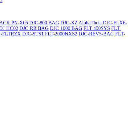
5
SACK
PN-X05
DJC-800 BAG
DJC-XZ
AlphaTheta DJC-FLX6-
DJ-HC02
DJC-RR BAG
DJC-1000 BAG
FLT-450SYS
FLT-
C-FLTRZX
DJC-STS1
FLT-2000NXS2
DJC-REV5-BAG
FLT-