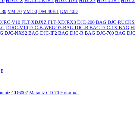
10
HDJ-CX
HDJ-CUE1BT
HDJ-CUE1
HDJ-X7
HDJ-X5BT
HDJ-X
-80
VM-70
VM-50
DM-40BT
DM-40D
DJRC-V10
FLT-XDJXZ
FLT-XDJRX3
DJC-200 BAG
DJC-RUCK
AG
DJRC-V10
DJC-B-WEGO3-BAG
DJC-B BAG
DJC-1X BAG
H
AG
DJC-NXS2 BAG
DJC-IF2 BAG
DJC-R BAG
DJC-700 BAG
DJ
NE
rantz CD6007
Marantz CD 70
Новинка