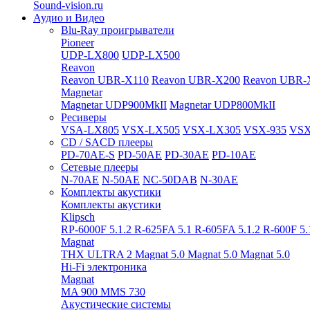
Sound-vision.ru
Аудио и Видео
Blu-Ray проигрыватели
Pioneer
UDP-LX800
UDP-LX500
Reavon
Reavon UBR-X110
Reavon UBR-X200
Reavon UBR-
Magnetar
Magnetar UDP900MkII
Magnetar UDP800MkII
Ресиверы
VSA-LX805
VSX-LX505
VSX-LX305
VSX-935
VSX
CD / SACD плееры
PD-70AE-S
PD-50AE
PD-30AE
PD-10AE
Сетевые плееры
N-70AE
N-50AE
NC-50DAB
N-30AE
Комплекты акустики
Комплекты акустики
Klipsch
RP-6000F 5.1.2
R-625FA 5.1
R-605FA 5.1.2
R-600F 5
Magnat
THX ULTRA 2
Magnat 5.0
Magnat 5.0
Magnat 5.0
Hi-Fi электроника
Magnat
MA 900
MMS 730
Акустические системы