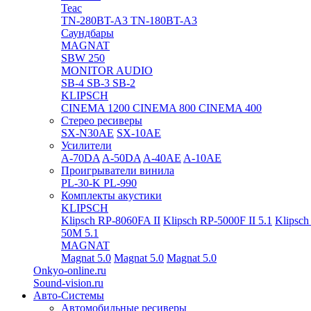
Teac
TN-280BT-A3
TN-180BT-A3
Саундбары
MAGNAT
SBW 250
MONITOR AUDIO
SB-4
SB-3
SB-2
KLIPSCH
CINEMA 1200
CINEMA 800
CINEMA 400
Стерео ресиверы
SX-N30AE
SX-10AE
Усилители
A-70DA
A-50DA
A-40AE
A-10AE
Проигрыватели винила
PL-30-K
PL-990
Комплекты акустики
KLIPSCH
Klipsch RP-8060FA II
Klipsch RP-5000F II 5.1
Klipsch
50M 5.1
MAGNAT
Magnat 5.0
Magnat 5.0
Magnat 5.0
Onkyo-online.ru
Sound-vision.ru
Авто-Системы
Автомобильные ресиверы