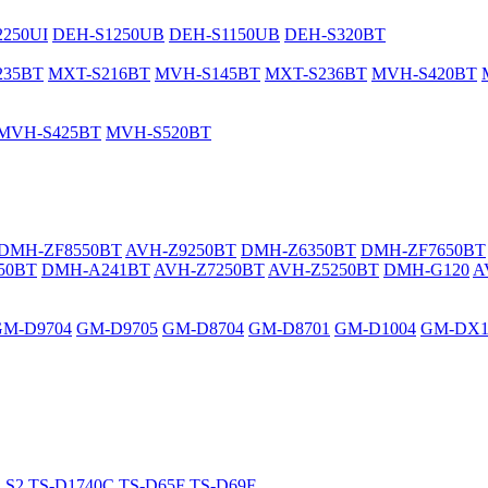
250UI
DEH-S1250UB
DEH-S1150UB
DEH-S320BT
235BT
MXT-S216BT
MVH-S145BT
MXT-S236BT
MVH-S420BT
MVH-S425BT
MVH-S520BT
DMH-ZF8550BT
AVH-Z9250BT
DMH-Z6350BT
DMH-ZF7650BT
50BT
DMH-A241BT
AVH-Z7250BT
AVH-Z5250BT
DMH-G120
A
GM-D9704
GM-D9705
GM-D8704
GM-D8701
GM-D1004
GM-DX1
LS2
TS-D1740C
TS-D65F
TS-D69F