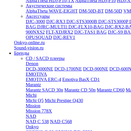
AlphaTheta HDJ-F10-TX
AlphaTheta HDJ-F10
HDJ-X
Акустические системы
AlphaTheta WAVE-EIGHT
DM-50D-BT
DM-50D
VM
Аксессуары
DJC-3000
DJC-RX3
DJC-STS3000B
DJC-STS3000P
BAG
DJRC-MULTI1
DJC-FLX10-BAG
DJC-RX2-B
900NXS2
FLT-XDJRX2
DJC-TAS1 BAG
DJC-S9 B
OPUSQUAD
DJC-REV1
Onkyo-online.ru
Sound-vision.ru
Бренды
CD / SACD плееры
Denon
DCD-3000NE
DCD-1700NE
DCD-900NE
DCD-600
EMOTIVA
EMOTIVA ERC-4
Emotiva BasX CD1
Marantz
Marantz SACD 30n
Marantz CD 50n
Marantz CD60
Ma
Michi
Michi Q5
Michi Prestige Q430
Mission
Mission 778X
NAD
NAD C 538
NAD C568
Onkyo