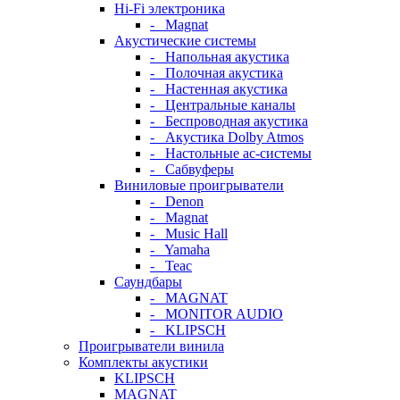
Hi-Fi электроника
- Magnat
Акустические системы
- Напольная акустика
- Полочная акустика
- Настенная акустика
- Центральные каналы
- Беспроводная акустика
- Акустика Dolby Atmos
- Настольные ас-системы
- Сабвуферы
Виниловые проигрыватели
- Denon
- Magnat
- Music Hall
- Yamaha
- Teac
Саундбары
- MAGNAT
- MONITOR AUDIO
- KLIPSCH
Проигрыватели винила
Комплекты акустики
KLIPSCH
MAGNAT