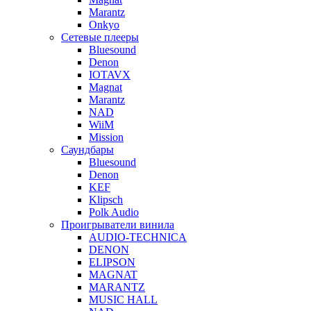
Marantz
Onkyo
Сетевые плееры
Bluesound
Denon
IOTAVX
Magnat
Marantz
NAD
WiiM
Mission
Саундбары
Bluesound
Denon
KEF
Klipsch
Polk Audio
Проигрыватели винила
AUDIO-TECHNICA
DENON
ELIPSON
MAGNAT
MARANTZ
MUSIC HALL