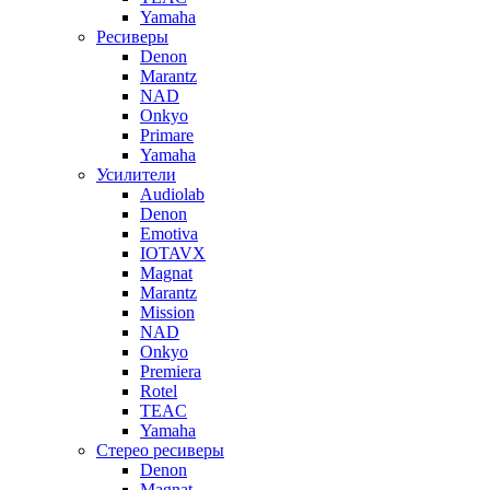
Yamaha
Ресиверы
Denon
Marantz
NAD
Onkyo
Primare
Yamaha
Усилители
Audiolab
Denon
Emotiva
IOTAVX
Magnat
Marantz
Mission
NAD
Onkyo
Premiera
Rotel
TEAC
Yamaha
Стерео ресиверы
Denon
Magnat