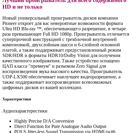
Лучший проигрыватель для всего содержимого
HD и не только
Новый универсальный проигрыватель дисков компании
Pioneer откроет для вас невероятные возможности формата
Ultra HD Blu-ray ™, обеспечивающего разрешение, в четыре
раза превышающее Full HD 1080p. Проигрыватель отличается
суперпрочной конструкцией с трехблочной внутренней
компоновкой, двухслойным шасси и 6-слойной основной
платой, а также поддерживает предустановленный режим
SDR/HDR и форматы HDR10/Dolby Vision для получения
качественного изображения. Также устройство оснащено
ЦАП класса "премиум" и разъемом Zero Signal для
воспроизведения звука высокого качества. Проигрыватель
UDP-LX500 обеспечивает наилучшее видеоразрешение, а
также поддерживает воспроизведение всевозможных
цифровых дисков из вашей коллекции.
Характеристики
Аудиохарактеристики
Highly Precise D/A Conversion
Direct Function for Pure Analogue Audio Output
PQLS Jitter-less Sound Transmission via HDMI (with