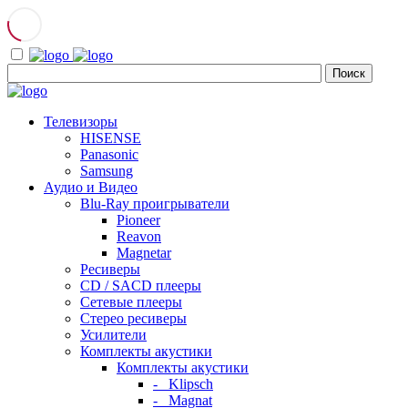
Телевизоры
HISENSE
Panasonic
Samsung
Аудио и Видео
Blu-Ray проигрыватели
Pioneer
Reavon
Magnetar
Ресиверы
CD / SACD плееры
Сетевые плееры
Стерео ресиверы
Усилители
Комплекты акустики
Комплекты акустики
- Klipsch
- Magnat