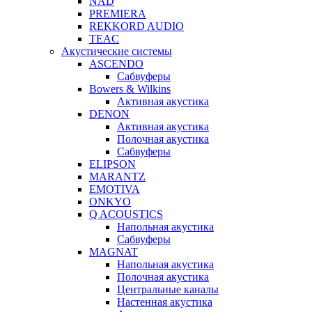
NAD
PREMIERA
REKKORD AUDIO
TEAC
Акустические системы
ASCENDO
Сабвуферы
Bowers & Wilkins
Активная акустика
DENON
Активная акустика
Полочная акустика
Сабвуферы
ELIPSON
MARANTZ
EMOTIVA
ONKYO
Q ACOUSTICS
Напольная акустика
Сабвуферы
MAGNAT
Напольная акустика
Полочная акустика
Центральные каналы
Настенная акустика