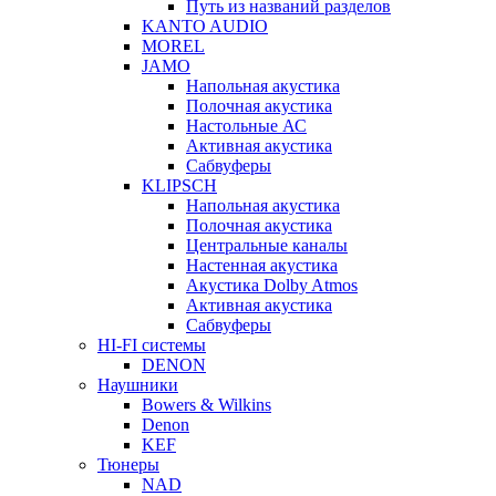
Путь из названий разделов
KANTO AUDIO
MOREL
JAMO
Напольная акустика
Полочная акустика
Настольные АС
Активная акустика
Сабвуферы
KLIPSCH
Напольная акустика
Полочная акустика
Центральные каналы
Настенная акустика
Акустика Dolby Atmos
Активная акустика
Сабвуферы
HI-FI системы
DENON
Наушники
Bowers & Wilkins
Denon
KEF
Тюнеры
NAD