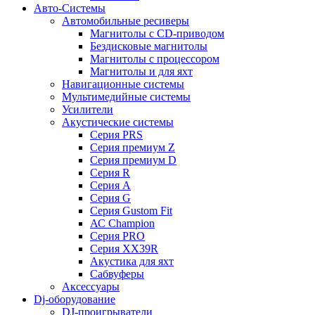
Авто-Системы
Автомобильные ресиверы
Магнитолы с CD-приводом
Бездисковые магнитолы
Магнитолы с процессором
Магнитолы и для яхт
Навигационные системы
Мультимедийные системы
Усилители
Акустические системы
Cерия PRS
Cерия премиум Z
Cерия премиум D
Cерия R
Cерия A
Cерия G
Cерия Gustom Fit
АС Champion
Cерия PRO
Cерия XX39R
Акустика для яхт
Сабвуферы
Аксессуары
Dj-оборудование
DJ-проигрыватели