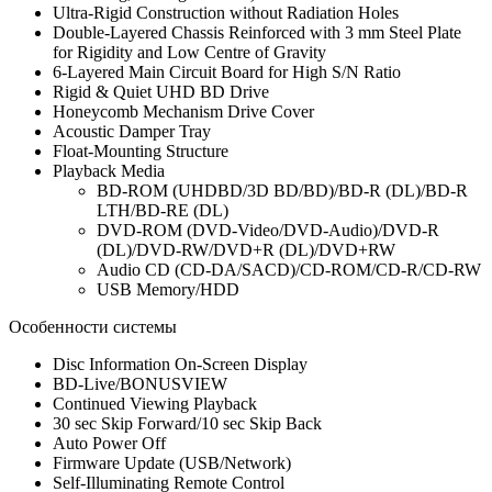
Ultra-Rigid Construction without Radiation Holes
Double-Layered Chassis Reinforced with 3 mm Steel Plate
for Rigidity and Low Centre of Gravity
6-Layered Main Circuit Board for High S/N Ratio
Rigid & Quiet UHD BD Drive
Honeycomb Mechanism Drive Cover
Acoustic Damper Tray
Float-Mounting Structure
Playback Media
BD-ROM (UHDBD/3D BD/BD)/BD-R (DL)/BD-R
LTH/BD-RE (DL)
DVD-ROM (DVD-Video/DVD-Audio)/DVD-R
(DL)/DVD-RW/DVD+R (DL)/DVD+RW
Audio CD (CD-DA/SACD)/CD-ROM/CD-R/CD-RW
USB Memory/HDD
Особенности системы
Disc Information On-Screen Display
BD-Live/BONUSVIEW
Continued Viewing Playback
30 sec Skip Forward/10 sec Skip Back
Auto Power Off
Firmware Update (USB/Network)
Self-Illuminating Remote Control