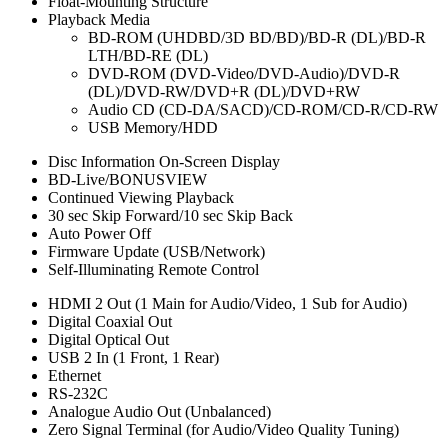
Float-Mounting Structure
Playback Media
BD-ROM (UHDBD/3D BD/BD)/BD-R (DL)/BD-R
LTH/BD-RE (DL)
DVD-ROM (DVD-Video/DVD-Audio)/DVD-R
(DL)/DVD-RW/DVD+R (DL)/DVD+RW
Audio CD (CD-DA/SACD)/CD-ROM/CD-R/CD-RW
USB Memory/HDD
Disc Information On-Screen Display
BD-Live/BONUSVIEW
Continued Viewing Playback
30 sec Skip Forward/10 sec Skip Back
Auto Power Off
Firmware Update (USB/Network)
Self-Illuminating Remote Control
HDMI 2 Out (1 Main for Audio/Video, 1 Sub for Audio)
Digital Coaxial Out
Digital Optical Out
USB 2 In (1 Front, 1 Rear)
Ethernet
RS-232C
Analogue Audio Out (Unbalanced)
Zero Signal Terminal (for Audio/Video Quality Tuning)