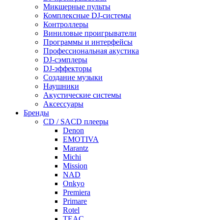
Микшерные пульты
Комплексные DJ-системы
Контроллеры
Виниловые проигрыватели
Программы и интерфейсы
Профессиональная акустика
DJ-сэмплеры
DJ-эффекторы
Создание музыки
Наушники
Акустические системы
Аксессуары
Бренды
CD / SACD плееры
Denon
EMOTIVA
Marantz
Michi
Mission
NAD
Onkyo
Premiera
Primare
Rotel
TEAC