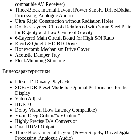
compatible AV Receiver)
Three-Block Internal Layout (Power Supply, Drive/Digital
Processing, Analogue Audio)
Ultra-Rigid Construction without Radiation Holes
Double-Layered Chassis Reinforced with 3 mm Steel Plate
for Rigidity and Low Centre of Gravity
6-Layered Main Circuit Board for High S/N Ratio
Rigid & Quiet UHD BD Drive
Honeycomb Mechanism Drive Cover
Acoustic Damper Tray
Float-Mounting Structure
Видеохарактеристики
Ultra HD Blu-ray Playback
SDR/HDR Preset Mode for Optimal Performance for the
Display
Video Adjust
HDR10
Dolby Vision (Low Latency Compatible)
36-bit Deep Colour/”x.v.Colour”
Highly Precise D/A Conversion
Dual HDMI Output
Three-Block Internal Layout (Power Supply, Drive/Digital
Processing, Analogue Audio)