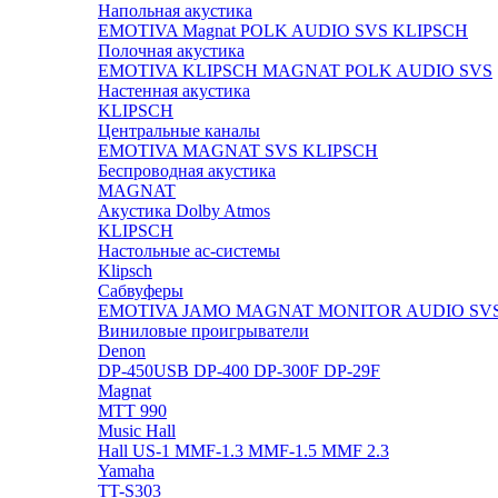
Напольная акустика
EMOTIVA
Magnat
POLK AUDIO
SVS
KLIPSCH
Полочная акустика
EMOTIVA
KLIPSCH
MAGNAT
POLK AUDIO
SVS
Настенная акустика
KLIPSCH
Центральные каналы
EMOTIVA
MAGNAT
SVS
KLIPSCH
Беспроводная акустика
MAGNAT
Акустика Dolby Atmos
KLIPSCH
Настольные ас-системы
Klipsch
Сабвуферы
EMOTIVA
JAMO
MAGNAT
MONITOR AUDIO
SV
Виниловые проигрыватели
Denon
DP-450USB
DP-400
DP-300F
DP-29F
Magnat
MTT 990
Music Hall
Hall US-1
MMF-1.3
MMF-1.5
MMF 2.3
Yamaha
TT-S303