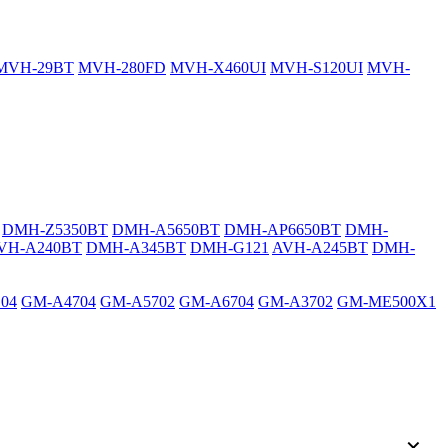
MVH-29BT
MVH-280FD
MVH-X460UI
MVH-S120UI
MVH-
DMH-Z5350BT
DMH-A5650BT
DMH-AP6650BT
DMH-
VH-A240BT
DMH-A345BT
DMH-G121
AVH-A245BT
DMH-
04
GM-A4704
GM-A5702
GM-A6704
GM-A3702
GM-ME500X1