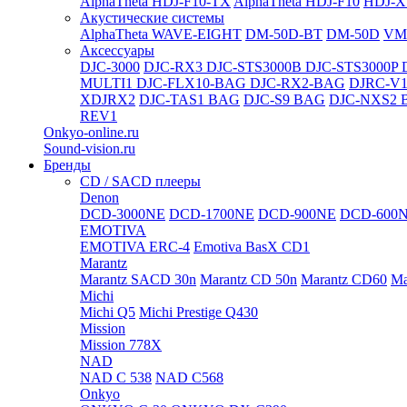
AlphaTheta HDJ-F10-TX
AlphaTheta HDJ-F10
HDJ-X
Акустические системы
AlphaTheta WAVE-EIGHT
DM-50D-BT
DM-50D
VM
Аксессуары
DJC-3000
DJC-RX3
DJC-STS3000B
DJC-STS3000P
MULTI1
DJC-FLX10-BAG
DJC-RX2-BAG
DJRC-V1
XDJRX2
DJC-TAS1 BAG
DJC-S9 BAG
DJC-NXS2 
REV1
Onkyo-online.ru
Sound-vision.ru
Бренды
CD / SACD плееры
Denon
DCD-3000NE
DCD-1700NE
DCD-900NE
DCD-600
EMOTIVA
EMOTIVA ERC-4
Emotiva BasX CD1
Marantz
Marantz SACD 30n
Marantz CD 50n
Marantz CD60
Ma
Michi
Michi Q5
Michi Prestige Q430
Mission
Mission 778X
NAD
NAD C 538
NAD C568
Onkyo