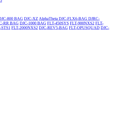
5
DJC-800 BAG
DJC-XZ
AlphaTheta DJC-FLX6-BAG
DJRC-
C-RR BAG
DJC-1000 BAG
FLT-450SYS
FLT-900NXS2
FLT-
-STS1
FLT-2000NXS2
DJC-REV5-BAG
FLT-OPUSQUAD
DJC-