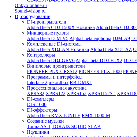
Onkyo-online.ru
Sound-vision.ru
Dj-оборудование
DJ-проигрыватели
AlphaTheta CDJ-1500X
Новинка
AlphaTheta CDJ-30
Микшерные пульты
AlphaTheta DJM-V5
AlphaTheta euphonia
DJM-A9
DJ
Комплексные DJ-системы
AlphaTheta XDJ-AN
Новинка
AlphaTheta XDJ-AZ
O
Контроллеры
AlphaTheta DDJ-GRV6
AlphaTheta DDJ-FLX2
DDJ-
Виниловые проигрыватели
PIONEER PLX-CRSS12
PIONEER PLX-1000
PIONE
Программы и интерфейсы
Interface 2
rekordbox
RB-DMX1
Профессиональная акустика
XPRS82
XPRS122
XPRS152
XPRS1152ST
XPRS118
DJ-сэмплеры
DJS-1000
DJ-эффекторы
AlphaTheta RMX-IGNITE
RMX-1000-M
Создание музыки
Toraiz AS-1
TORAIZ SQUID
SLAB
Наушники