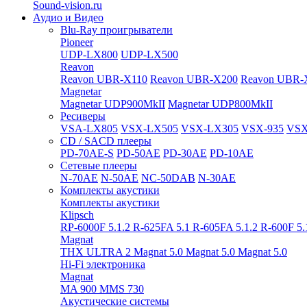
Sound-vision.ru
Аудио и Видео
Blu-Ray проигрыватели
Pioneer
UDP-LX800
UDP-LX500
Reavon
Reavon UBR-X110
Reavon UBR-X200
Reavon UBR-
Magnetar
Magnetar UDP900MkII
Magnetar UDP800MkII
Ресиверы
VSA-LX805
VSX-LX505
VSX-LX305
VSX-935
VSX
CD / SACD плееры
PD-70AE-S
PD-50AE
PD-30AE
PD-10AE
Сетевые плееры
N-70AE
N-50AE
NC-50DAB
N-30AE
Комплекты акустики
Комплекты акустики
Klipsch
RP-6000F 5.1.2
R-625FA 5.1
R-605FA 5.1.2
R-600F 5
Magnat
THX ULTRA 2
Magnat 5.0
Magnat 5.0
Magnat 5.0
Hi-Fi электроника
Magnat
MA 900
MMS 730
Акустические системы