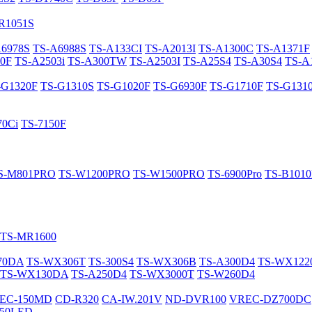
R1051S
A6978S
TS-A6988S
TS-A133CI
TS-A2013I
TS-A1300C
TS-A1371F
0F
TS-A2503i
TS-A300TW
TS-A2503I
TS-A25S4
TS-A30S4
TS-A
-G1320F
TS-G1310S
TS-G1020F
TS-G6930F
TS-G1710F
TS-G131
70Ci
TS-7150F
S-M801PRO
TS-W1200PRO
TS-W1500PRO
TS-6900Pro
TS-B101
TS-MR1600
70DA
TS-WX306T
TS-300S4
TS-WX306B
TS-A300D4
TS-WX12
TS-WX130DA
TS-A250D4
TS-WX3000T
TS-W260D4
EC-150MD
CD-R320
CA-IW.201V
ND-DVR100
VREC-DZ700DC
50LED