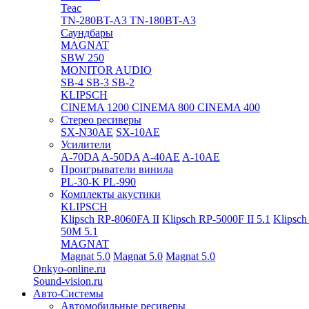
Teac
TN-280BT-A3
TN-180BT-A3
Саундбары
MAGNAT
SBW 250
MONITOR AUDIO
SB-4
SB-3
SB-2
KLIPSCH
CINEMA 1200
CINEMA 800
CINEMA 400
Стерео ресиверы
SX-N30AE
SX-10AE
Усилители
A-70DA
A-50DA
A-40AE
A-10AE
Проигрыватели винила
PL-30-K
PL-990
Комплекты акустики
KLIPSCH
Klipsch RP-8060FA II
Klipsch RP-5000F II 5.1
Klipsch
50M 5.1
MAGNAT
Magnat 5.0
Magnat 5.0
Magnat 5.0
Onkyo-online.ru
Sound-vision.ru
Авто-Системы
Автомобильные ресиверы