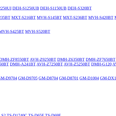
250UI
DEH-S1250UB
DEH-S1150UB
DEH-S320BT
235BT
MXT-S216BT
MVH-S145BT
MXT-S236BT
MVH-S420BT
MVH-S425BT
MVH-S520BT
DMH-ZF8550BT
AVH-Z9250BT
DMH-Z6350BT
DMH-ZF7650BT
50BT
DMH-A241BT
AVH-Z7250BT
AVH-Z5250BT
DMH-G120
A
GM-D9704
GM-D9705
GM-D8704
GM-D8701
GM-D1004
GM-DX1
LS2
TS-D1740C
TS-D65F
TS-D69F