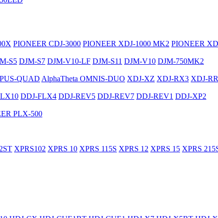
00X
PIONEER CDJ-3000
PIONEER XDJ-1000 MK2
PIONEER XD
M-S5
DJM-S7
DJM-V10-LF
DJM-S11
DJM-V10
DJM-750MK2
PUS-QUAD
AlphaTheta OMNIS-DUO
XDJ-XZ
XDJ-RX3
XDJ-R
FLX10
DDJ-FLX4
DDJ-REV5
DDJ-REV7
DDJ-REV1
DDJ-XP2
ER PLX-500
2ST
XPRS102
XPRS 10
XPRS 115S
XPRS 12
XPRS 15
XPRS 215