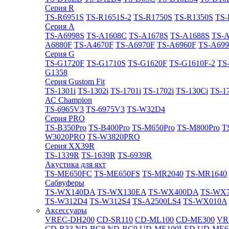
Cерия R
TS-R6951S
TS-R1651S-2
TS-R1750S
TS-R1350S
TS-
Cерия A
TS-A6998S
TS-A1608C
TS-A1678S
TS-A1688S
TS-
A6880F
TS-A4670F
TS-A6970F
TS-A6960F
TS-A699
Cерия G
TS-G1720F
TS-G1710S
TS-G1620F
TS-G1610F-2
TS
G1358
Cерия Gustom Fit
TS-1301i
TS-1302i
TS-1701i
TS-1702i
TS-130Ci
TS-1
АС Champion
TS-6965V3
TS-6975V3
TS-W32D4
Cерия PRO
TS-B350Pro
TS-B400Pro
TS-M650Pro
TS-M800Pro
T
W3020PRO
TS-W3820PRO
Cерия XX39R
TS-1339R
TS-1639R
TS-6939R
Акустика для яхт
TS-ME650FC
TS-ME650FS
TS-MR2040
TS-MR1640
Сабвуферы
TS-WX140DA
TS-WX130EA
TS-WX400DA
TS-WX
TS-W312D4
TS-W312S4
TS-A2500LS4
TS-WX010A
Аксессуары
VREC-DH200
CD-SR110
CD-ML100
CD-ME300
VR
CD-R33
ND-BC8
ND-BC9
UD-ME100LED
UD-ME6