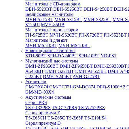
Магнитолы с CD-приводом
DEH-S520BT
DEH-S5250BT
DEH-S4250BT
DEH-S2
Бездисковые магнитолы
MVH-S215BT
MVH-S315BT
MVH-S325BT
MVH-S
S125UI
MVH-85UB
Магнитолы с процессором
FH-S725BT
MVH-S620BT
FH-X720BT
FH-S525BT
Магнитолы и для яхт
MVH-MS510BT
MVH-MS410BT
Навигационные системы
STH-80BT
SPH-DA240BT
SPH-10BT
ND-PS1
Мультимедийные системы
DMH-ZF9350BT
DMH-ZF9650BT
DMH-ZS9350BT
A5450BT
DMH-G221BT
DMH-AF555BT
DMH-A44
G225BT
DMH-A245BT
AVH-G225BT
Усилители
GM-DX874
GM-DC971
GM-DC874
DEQ-S1000A2
GM-ME400X4
Акустические системы
Cерия PRS
TS-C132PRS
TS-C172PRS
TS-W252PRS
Cерия премиум Z
TS-Z65CH
TS-Z65C
TS-Z65F
TS-Z10LS4
Cерия премиум D
TS-D10LB
TS-D12D4
TS-D65C
TS-D10LS4
TS-D10