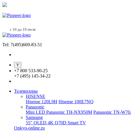
с 10 до 19 пн-вс
Tel: 7(495)669-83-51
+
7 800 533-90-25
+
7 (495) 145-34-22
Телевизоры
HISENSE
Hisense 120L9H
Hisense 100E7NQ
Panasonic
Mini LED Panasonic TH-NX950M
Panasonic TN-W7
Samsung
55" QLED 4K Q70D Smart TV
Onkyo-online.ru