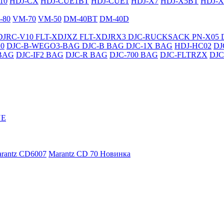
10
HDJ-CX
HDJ-CUE1BT
HDJ-CUE1
HDJ-X7
HDJ-X5BT
HDJ-X
-80
VM-70
VM-50
DM-40BT
DM-40D
DJRC-V10
FLT-XDJXZ
FLT-XDJRX3
DJC-RUCKSACK
PN-X05
0
DJC-B-WEGO3-BAG
DJC-B BAG
DJC-1X BAG
HDJ-HC02
DJ
BAG
DJC-IF2 BAG
DJC-R BAG
DJC-700 BAG
DJC-FLTRZX
DJC
NE
rantz CD6007
Marantz CD 70
Новинка