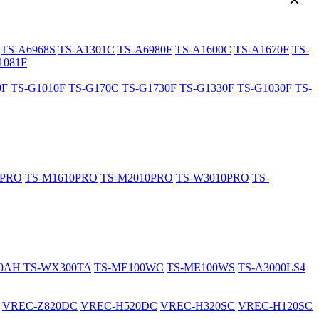
✕
TS-A6968S
TS-A1301C
TS-A6980F
TS-A1600C
TS-A1670F
TS-
1081F
0F
TS-G1010F
TS-G170C
TS-G1730F
TS-G1330F
TS-G1030F
TS-
0PRO
TS-M1610PRO
TS-M2010PRO
TS-W3010PRO
TS-
20AH
TS-WX300TA
TS-ME100WC
TS-ME100WS
TS-A3000LS4
VREC-Z820DC
VREC-H520DC
VREC-H320SC
VREC-H120SC