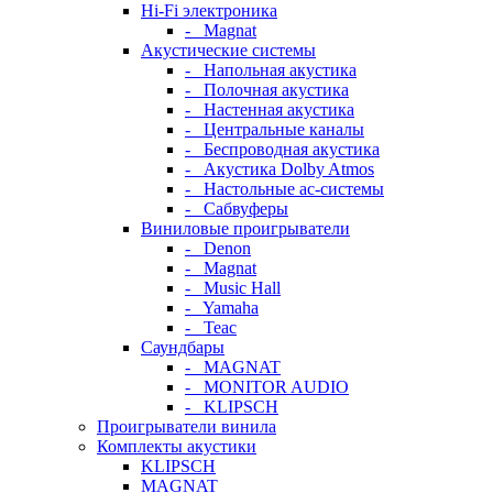
Hi-Fi электроника
- Magnat
Акустические системы
- Напольная акустика
- Полочная акустика
- Настенная акустика
- Центральные каналы
- Беспроводная акустика
- Акустика Dolby Atmos
- Настольные ас-системы
- Сабвуферы
Виниловые проигрыватели
- Denon
- Magnat
- Music Hall
- Yamaha
- Teac
Саундбары
- MAGNAT
- MONITOR AUDIO
- KLIPSCH
Проигрыватели винила
Комплекты акустики
KLIPSCH
MAGNAT