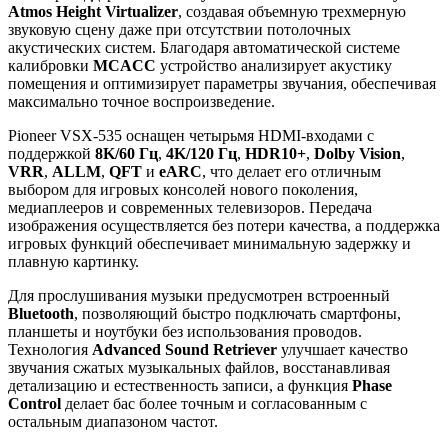
Atmos Height Virtualizer
, создавая объемную трехмерную
звуковую сцену даже при отсутствии потолочных
акустических систем. Благодаря автоматической системе
калибровки
MCACC
устройство анализирует акустику
помещения и оптимизирует параметры звучания, обеспечивая
максимально точное воспроизведение.
Pioneer VSX-535 оснащен четырьмя HDMI-входами с
поддержкой
8K/60 Гц
,
4K/120 Гц
,
HDR10+
,
Dolby Vision
,
VRR
,
ALLM
,
QFT
и
eARC
, что делает его отличным
выбором для игровых консолей нового поколения,
медиаплееров и современных телевизоров. Передача
изображения осуществляется без потери качества, а поддержка
игровых функций обеспечивает минимальную задержку и
плавную картинку.
Для прослушивания музыки предусмотрен встроенный
Bluetooth
, позволяющий быстро подключать смартфоны,
планшеты и ноутбуки без использования проводов.
Технология
Advanced Sound Retriever
улучшает качество
звучания сжатых музыкальных файлов, восстанавливая
детализацию и естественность записи, а функция
Phase
Control
делает бас более точным и согласованным с
остальным диапазоном частот.