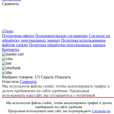
Сравнить
Публичная оферта
Пользовательское соглашение
Согласие на
обработку персональных данных
Политика использования
файлов cookies
Политика обработки персональных данных
Контакты
Выбрано товаров:
1
/3
Скрыть
Показать
Очистить
Сравнить
Мы используем файлы cookie, чтобы анализировать трафик и
делать пребывание на сайте удобным. Продолжая
использовать наш сайт, вы соглашаетесь с политикой
использования файлов cookie.
Подробнее
Мы используем файлы cookie, чтобы анализировать трафик и делать
Принять
Отклонить
пребывание на сайте удобным.
Продолжая использовать сайт, вы соглашаетесь политикой
Продолжая использовать наш сайт, вы подтверждаете
Согласие на