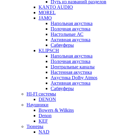
Путь из названий разделов
KANTO AUDIO
MOREL
JAMO
Напольная акустика
Полочная акустика
Настольные АС
Активная акустика
Сабвуферы
KLIPSCH
Напольная акустика
Полочная акустика
Центральные каналы
Настенная акустика
Акустика Dolby Atmos
Активная акустика
Сабвуферы
HI-FI системы
DENON
Наушники
Bowers & Wilkins
Denon
KEF
Тюнеры
NAD