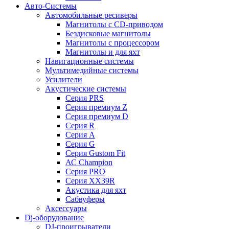
Авто-Системы
Автомобильные ресиверы
Магнитолы с CD-приводом
Бездисковые магнитолы
Магнитолы с процессором
Магнитолы и для яхт
Навигационные системы
Мультимедийные системы
Усилители
Акустические системы
Cерия PRS
Cерия премиум Z
Cерия премиум D
Cерия R
Cерия A
Cерия G
Cерия Gustom Fit
АС Champion
Cерия PRO
Cерия XX39R
Акустика для яхт
Сабвуферы
Аксессуары
Dj-оборудование
DJ-проигрыватели