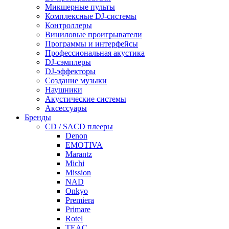
Микшерные пульты
Комплексные DJ-системы
Контроллеры
Виниловые проигрыватели
Программы и интерфейсы
Профессиональная акустика
DJ-сэмплеры
DJ-эффекторы
Создание музыки
Наушники
Акустические системы
Аксессуары
Бренды
CD / SACD плееры
Denon
EMOTIVA
Marantz
Michi
Mission
NAD
Onkyo
Premiera
Primare
Rotel
TEAC