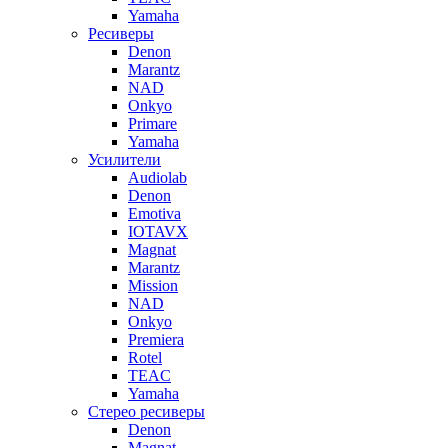
Yamaha
Ресиверы
Denon
Marantz
NAD
Onkyo
Primare
Yamaha
Усилители
Audiolab
Denon
Emotiva
IOTAVX
Magnat
Marantz
Mission
NAD
Onkyo
Premiera
Rotel
TEAC
Yamaha
Стерео ресиверы
Denon
Magnat