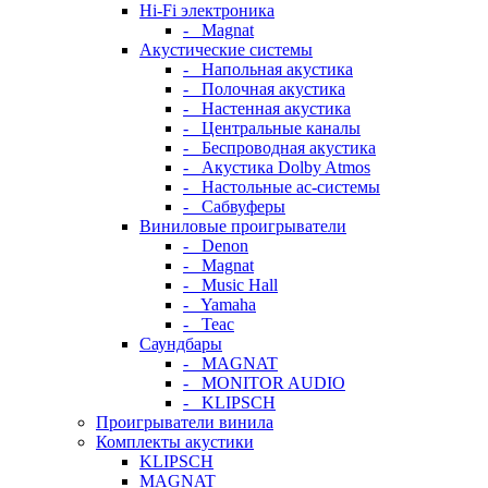
Hi-Fi электроника
- Magnat
Акустические системы
- Напольная акустика
- Полочная акустика
- Настенная акустика
- Центральные каналы
- Беспроводная акустика
- Акустика Dolby Atmos
- Настольные ас-системы
- Сабвуферы
Виниловые проигрыватели
- Denon
- Magnat
- Music Hall
- Yamaha
- Teac
Саундбары
- MAGNAT
- MONITOR AUDIO
- KLIPSCH
Проигрыватели винила
Комплекты акустики
KLIPSCH
MAGNAT