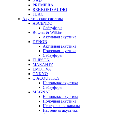
NAD
PREMIERA
REKKORD AUDIO
TEAC
Акустические системы
ASCENDO
Сабвуферы
Bowers & Wilkins
Активная акустика
DENON
Активная акустика
Полочная акустика
Сабвуферы
ELIPSON
MARANTZ
EMOTIVA
ONKYO
Q ACOUSTICS
Напольная акустика
Сабвуферы
MAGNAT
Напольная акустика
Полочная акустика
Центральные каналы
Настенная акустика