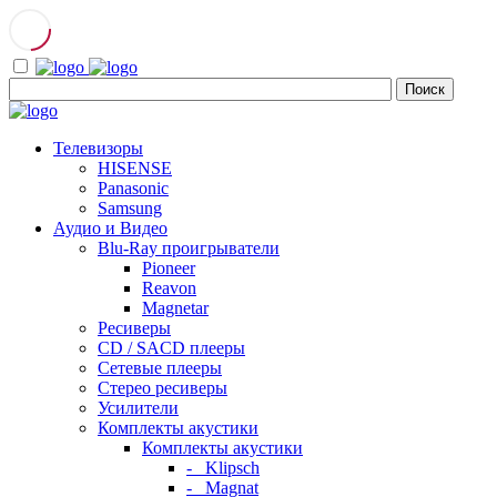
Телевизоры
HISENSE
Panasonic
Samsung
Аудио и Видео
Blu-Ray проигрыватели
Pioneer
Reavon
Magnetar
Ресиверы
CD / SACD плееры
Сетевые плееры
Стерео ресиверы
Усилители
Комплекты акустики
Комплекты акустики
- Klipsch
- Magnat