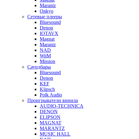
Marantz
Onkyo
Сетевые плееры
Bluesound
Denon
IOTAVX
Magnat
Marantz
NAD
WiiM
Mission
Саундбары
Bluesound
Denon
KEF
Klipsch
Polk Audio
Проигрыватели винила
AUDIO-TECHNICA
DENON
ELIPSON
MAGNAT
MARANTZ
MUSIC HALL