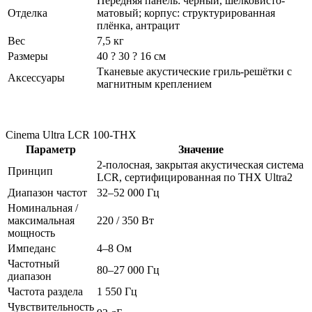
Передняя панель: чёрный, шелковисто-
Отделка
матовый; корпус: структурированная
плёнка, антрацит
Вес
7,5 кг
Размеры
40 ? 30 ? 16 см
Тканевые акустические гриль-решётки с
Аксессуары
магнитным креплением
Cinema Ultra LCR 100-THX
Параметр
Значение
2-полосная, закрытая акустическая система
Принцип
LCR, сертифицированная по THX Ultra2
Диапазон частот
32–52 000 Гц
Номинальная /
максимальная
220 / 350 Вт
мощность
Импеданс
4–8 Ом
Частотный
80–27 000 Гц
диапазон
Частота раздела
1 550 Гц
Чувствительность