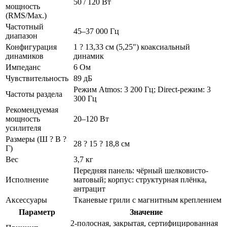
50 / 120 Вт
мощность
(RMS/Max.)
Частотный
45–37 000 Гц
диапазон
Конфигурация
1 ? 13,33 см (5,25") коаксиальный
динамиков
динамик
Импеданс
6 Ом
Чувствительность
89 дБ
Режим Atmos: 3 200 Гц; Direct-режим: 3
Частоты раздела
300 Гц
Рекомендуемая
мощность
20–120 Вт
усилителя
Размеры (Ш ? В ?
28 ? 15 ? 18,8 см
Г)
Вес
3,7 кг
Передняя панель: чёрный шелковисто-
Исполнение
матовый; корпус: структурная плёнка,
антрацит
Аксессуары
Тканевые грили с магнитным креплением
Параметр
Значение
2-полосная, закрытая, сертифицированная