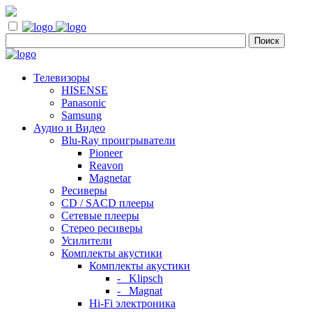
Телевизоры
HISENSE
Panasonic
Samsung
Аудио и Видео
Blu-Ray проигрыватели
Pioneer
Reavon
Magnetar
Ресиверы
CD / SACD плееры
Сетевые плееры
Стерео ресиверы
Усилители
Комплекты акустики
Комплекты акустики
- Klipsch
- Magnat
Hi-Fi электроника