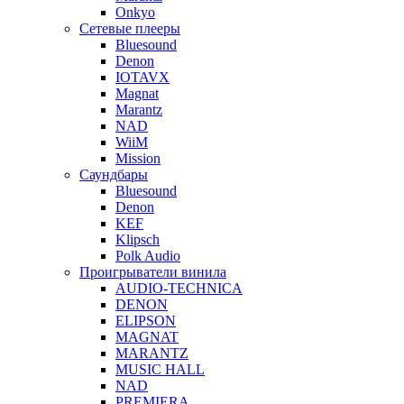
Onkyo
Сетевые плееры
Bluesound
Denon
IOTAVX
Magnat
Marantz
NAD
WiiM
Mission
Саундбары
Bluesound
Denon
KEF
Klipsch
Polk Audio
Проигрыватели винила
AUDIO-TECHNICA
DENON
ELIPSON
MAGNAT
MARANTZ
MUSIC HALL
NAD
PREMIERA