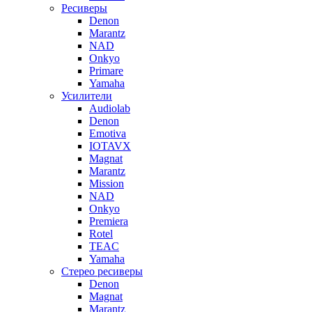
Ресиверы
Denon
Marantz
NAD
Onkyo
Primare
Yamaha
Усилители
Audiolab
Denon
Emotiva
IOTAVX
Magnat
Marantz
Mission
NAD
Onkyo
Premiera
Rotel
TEAC
Yamaha
Стерео ресиверы
Denon
Magnat
Marantz