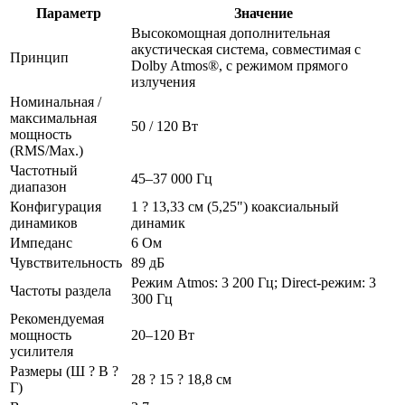
Параметр
Значение
Высокомощная дополнительная
акустическая система, совместимая с
Принцип
Dolby Atmos®, с режимом прямого
излучения
Номинальная /
максимальная
50 / 120 Вт
мощность
(RMS/Max.)
Частотный
45–37 000 Гц
диапазон
Конфигурация
1 ? 13,33 см (5,25") коаксиальный
динамиков
динамик
Импеданс
6 Ом
Чувствительность
89 дБ
Режим Atmos: 3 200 Гц; Direct-режим: 3
Частоты раздела
300 Гц
Рекомендуемая
мощность
20–120 Вт
усилителя
Размеры (Ш ? В ?
28 ? 15 ? 18,8 см
Г)