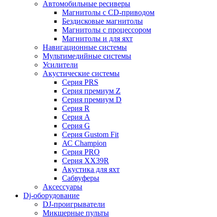
Автомобильные ресиверы
Магнитолы с CD-приводом
Бездисковые магнитолы
Магнитолы с процессором
Магнитолы и для яхт
Навигационные системы
Мультимедийные системы
Усилители
Акустические системы
Cерия PRS
Cерия премиум Z
Cерия премиум D
Cерия R
Cерия A
Cерия G
Cерия Gustom Fit
АС Champion
Cерия PRO
Cерия XX39R
Акустика для яхт
Сабвуферы
Аксессуары
Dj-оборудование
DJ-проигрыватели
Микшерные пульты