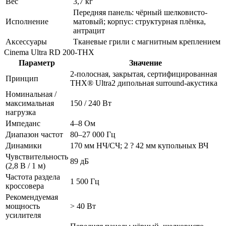
Вес
3,7 кг
Передняя панель: чёрный шелковисто-
Исполнение
матовый; корпус: структурная плёнка,
антрацит
Аксессуары
Тканевые грили с магнитным креплением
Cinema Ultra RD 200-THX
Параметр
Значение
2-полосная, закрытая, сертифицированная
Принцип
THX® Ultra2 дипольная surround-акустика
Номинальная /
максимальная
150 / 240 Вт
нагрузка
Импеданс
4–8 Ом
Диапазон частот
80–27 000 Гц
Динамики
170 мм НЧ/СЧ; 2 ? 42 мм купольных ВЧ
Чувствительность
89 дБ
(2,8 В / 1 м)
Частота раздела
1 500 Гц
кроссовера
Рекомендуемая
мощность
> 40 Вт
усилителя