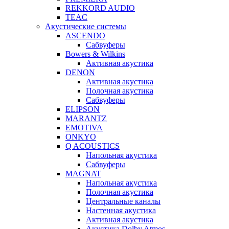
REKKORD AUDIO
TEAC
Акустические системы
ASCENDO
Сабвуферы
Bowers & Wilkins
Активная акустика
DENON
Активная акустика
Полочная акустика
Сабвуферы
ELIPSON
MARANTZ
EMOTIVA
ONKYO
Q ACOUSTICS
Напольная акустика
Сабвуферы
MAGNAT
Напольная акустика
Полочная акустика
Центральные каналы
Настенная акустика
Активная акустика
Акустика Dolby Atmos