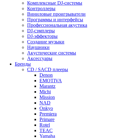
Комплексные DJ-системы
Контроллеры
Виниловые проигрыватели
Программы и интерфейсы
Профессиональная акустика
DJ-сэмплеры
DJ-эффекторы
Создание музыки
Наушники
Акустические системы
Аксессуары
Бренды
CD / SACD плееры
Denon
EMOTIVA
Marantz
Michi
Mission
NAD
Onkyo
Premiera
Primare
Rotel
TEAC
Yamaha