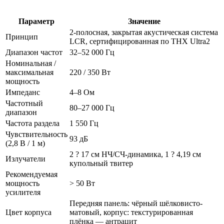
Параметр
Значение
2-полосная, закрытая акустическая система
Принцип
LCR, сертифицированная по THX Ultra2
Диапазон частот
32–52 000 Гц
Номинальная /
максимальная
220 / 350 Вт
мощность
Импеданс
4–8 Ом
Частотный
80–27 000 Гц
диапазон
Частота раздела
1 550 Гц
Чувствительность
93 дБ
(2,8 В / 1 м)
2 ? 17 см НЧ/СЧ-динамика, 1 ? 4,19 см
Излучатели
купольный твитер
Рекомендуемая
мощность
> 50 Вт
усилителя
Передняя панель: чёрный шёлковисто-
Цвет корпуса
матовый, корпус: текстурированная
плёнка — антрацит