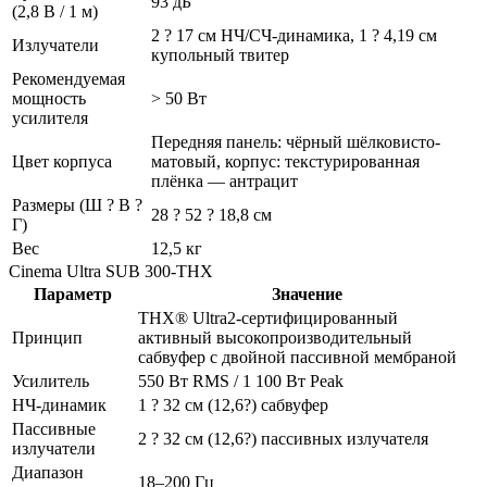
93 дБ
(2,8 В / 1 м)
2 ? 17 см НЧ/СЧ-динамика, 1 ? 4,19 см
Излучатели
купольный твитер
Рекомендуемая
мощность
> 50 Вт
усилителя
Передняя панель: чёрный шёлковисто-
Цвет корпуса
матовый, корпус: текстурированная
плёнка — антрацит
Размеры (Ш ? В ?
28 ? 52 ? 18,8 см
Г)
Вес
12,5 кг
Cinema Ultra SUB 300-THX
Параметр
Значение
THX® Ultra2-сертифицированный
Принцип
активный высокопроизводительный
сабвуфер с двойной пассивной мембраной
Усилитель
550 Вт RMS / 1 100 Вт Peak
НЧ-динамик
1 ? 32 см (12,6?) сабвуфер
Пассивные
2 ? 32 см (12,6?) пассивных излучателя
излучатели
Диапазон
18–200 Гц