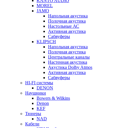
KANTO AUDIO
MOREL
JAMO
Напольная акустика
Полочная акустика
Настольные АС
Активная акустика
Сабвуферы
KLIPSCH
Напольная акустика
Полочная акустика
Центральные каналы
Настенная акустика
Акустика Dolby Atmos
Активная акустика
Сабвуферы
HI-FI системы
DENON
Наушники
Bowers & Wilkins
Denon
KEF
Тюнеры
NAD
Кабели