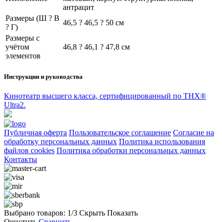
антрацит
Размеры (Ш ? В
46,5 ? 46,5 ? 50 см
? Г)
Размеры с
учётом
46,8 ? 46,1 ? 47,8 см
элементов
Инструкции и руководства
Кинотеатр высшего класса, сертифицированный по THX®
Ultra2.
Публичная оферта
Пользовательское соглашение
Согласие на
обработку персональных данных
Политика использования
файлов cookies
Политика обработки персональных данных
Контакты
Выбрано товаров:
1
/3
Скрыть
Показать
Очистить
Сравнить