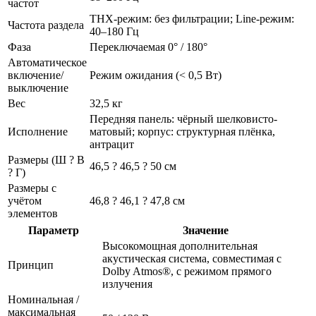
частот
THX-режим: без фильтрации; Line-режим:
Частота раздела
40–180 Гц
Фаза
Переключаемая 0° / 180°
Автоматическое
включение/
Режим ожидания (< 0,5 Вт)
выключение
Вес
32,5 кг
Передняя панель: чёрный шелковисто-
Исполнение
матовый; корпус: структурная плёнка,
антрацит
Размеры (Ш ? В
46,5 ? 46,5 ? 50 см
? Г)
Размеры с
учётом
46,8 ? 46,1 ? 47,8 см
элементов
Параметр
Значение
Высокомощная дополнительная
акустическая система, совместимая с
Принцип
Dolby Atmos®, с режимом прямого
излучения
Номинальная /
максимальная