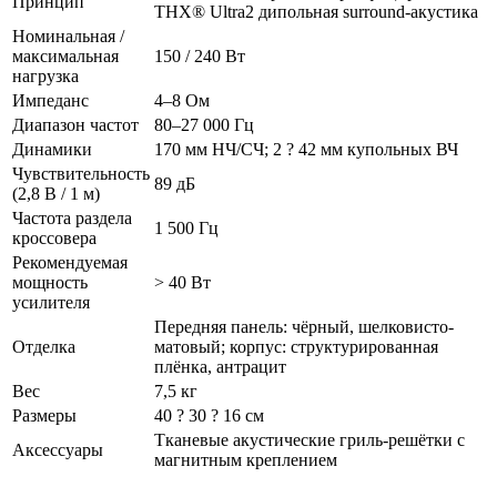
Принцип
THX® Ultra2 дипольная surround-акустика
Номинальная /
максимальная
150 / 240 Вт
нагрузка
Импеданс
4–8 Ом
Диапазон частот
80–27 000 Гц
Динамики
170 мм НЧ/СЧ; 2 ? 42 мм купольных ВЧ
Чувствительность
89 дБ
(2,8 В / 1 м)
Частота раздела
1 500 Гц
кроссовера
Рекомендуемая
мощность
> 40 Вт
усилителя
Передняя панель: чёрный, шелковисто-
Отделка
матовый; корпус: структурированная
плёнка, антрацит
Вес
7,5 кг
Размеры
40 ? 30 ? 16 см
Тканевые акустические гриль-решётки с
Аксессуары
магнитным креплением