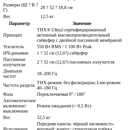
Размеры (Ш ? В ?
28 ? 52 ? 18,8 см
Г)
Вес
12,5 кг
Параметр
Значение
THX® Ultra2-сертифицированный
Принцип
активный высокопроизводительный
сабвуфер с двойной пассивной мембраной
Усилитель
550 Вт RMS / 1 100 Вт Peak
НЧ-динамик
1 ? 32 см (12,6?) сабвуфер
Пассивные
2 ? 32 см (12,6?) пассивных излучателя
излучатели
Диапазон
18–200 Гц
частот
THX-режим: без фильтрации; Line-режим:
Частота раздела
40–180 Гц
Фаза
Переключаемая 0° / 180°
Автоматическое
включение/
Режим ожидания (< 0,5 Вт)
выключение
Вес
32,5 кг
Передняя панель: чёрный шелковисто-
Исполнение
матовый; корпус: структурная плёнка,