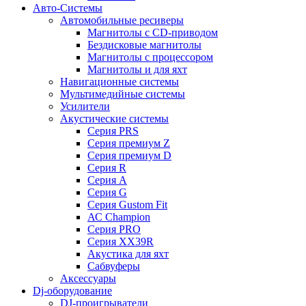
Авто-Системы
Автомобильные ресиверы
Магнитолы с CD-приводом
Бездисковые магнитолы
Магнитолы с процессором
Магнитолы и для яхт
Навигационные системы
Мультимедийные системы
Усилители
Акустические системы
Cерия PRS
Cерия премиум Z
Cерия премиум D
Cерия R
Cерия A
Cерия G
Cерия Gustom Fit
АС Champion
Cерия PRO
Cерия XX39R
Акустика для яхт
Сабвуферы
Аксессуары
Dj-оборудование
DJ-проигрыватели