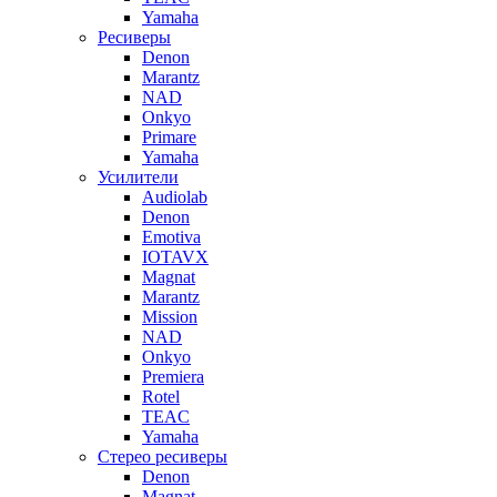
Yamaha
Ресиверы
Denon
Marantz
NAD
Onkyo
Primare
Yamaha
Усилители
Audiolab
Denon
Emotiva
IOTAVX
Magnat
Marantz
Mission
NAD
Onkyo
Premiera
Rotel
TEAC
Yamaha
Стерео ресиверы
Denon
Magnat