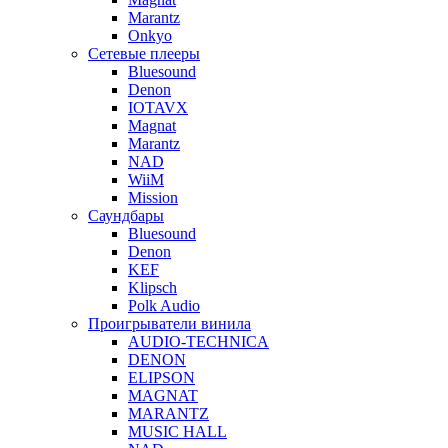
Marantz
Onkyo
Сетевые плееры
Bluesound
Denon
IOTAVX
Magnat
Marantz
NAD
WiiM
Mission
Саундбары
Bluesound
Denon
KEF
Klipsch
Polk Audio
Проигрыватели винила
AUDIO-TECHNICA
DENON
ELIPSON
MAGNAT
MARANTZ
MUSIC HALL