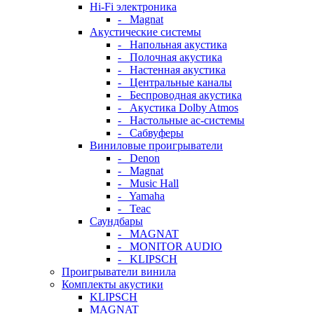
Hi-Fi электроника
- Magnat
Акустические системы
- Напольная акустика
- Полочная акустика
- Настенная акустика
- Центральные каналы
- Беспроводная акустика
- Акустика Dolby Atmos
- Настольные ас-системы
- Сабвуферы
Виниловые проигрыватели
- Denon
- Magnat
- Music Hall
- Yamaha
- Teac
Саундбары
- MAGNAT
- MONITOR AUDIO
- KLIPSCH
Проигрыватели винила
Комплекты акустики
KLIPSCH
MAGNAT