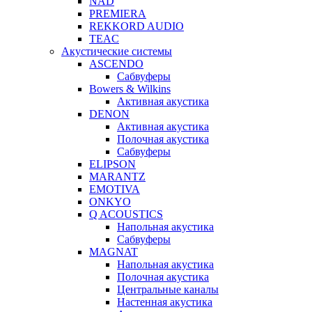
NAD
PREMIERA
REKKORD AUDIO
TEAC
Акустические системы
ASCENDO
Сабвуферы
Bowers & Wilkins
Активная акустика
DENON
Активная акустика
Полочная акустика
Сабвуферы
ELIPSON
MARANTZ
EMOTIVA
ONKYO
Q ACOUSTICS
Напольная акустика
Сабвуферы
MAGNAT
Напольная акустика
Полочная акустика
Центральные каналы
Настенная акустика