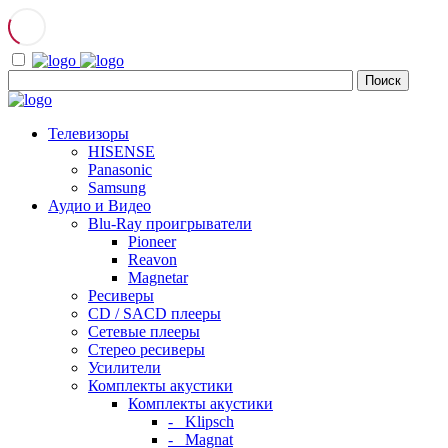
Телевизоры
HISENSE
Panasonic
Samsung
Аудио и Видео
Blu-Ray проигрыватели
Pioneer
Reavon
Magnetar
Ресиверы
CD / SACD плееры
Сетевые плееры
Стерео ресиверы
Усилители
Комплекты акустики
Комплекты акустики
- Klipsch
- Magnat