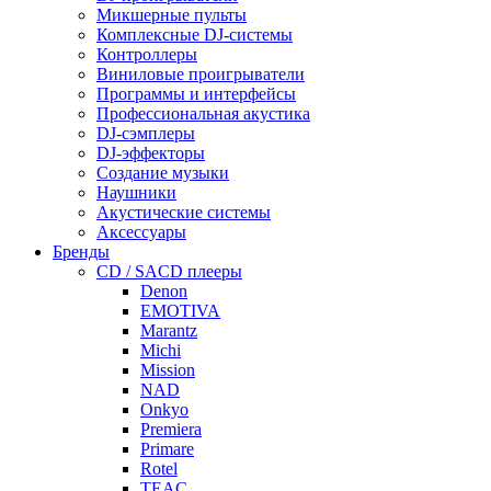
Микшерные пульты
Комплексные DJ-системы
Контроллеры
Виниловые проигрыватели
Программы и интерфейсы
Профессиональная акустика
DJ-сэмплеры
DJ-эффекторы
Создание музыки
Наушники
Акустические системы
Аксессуары
Бренды
CD / SACD плееры
Denon
EMOTIVA
Marantz
Michi
Mission
NAD
Onkyo
Premiera
Primare
Rotel
TEAC