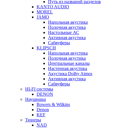
Путь из названий разделов
KANTO AUDIO
MOREL
JAMO
Напольная акустика
Полочная акустика
Настольные АС
Активная акустика
Сабвуферы
KLIPSCH
Напольная акустика
Полочная акустика
Центральные каналы
Настенная акустика
Акустика Dolby Atmos
Активная акустика
Сабвуферы
HI-FI системы
DENON
Наушники
Bowers & Wilkins
Denon
KEF
Тюнеры
NAD