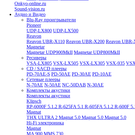
Onkyo-online.ru
Sound-vision.ru
Аудио и Видео
Blu-Ray проигрыватели
Pioneer
UDP-LX800
UDP-LX500
Reavon
Reavon UBR-X110
Reavon UBR-X200
Reavon UBR-
Magnetar
Magnetar UDP900MkII
Magnetar UDP800MkII
Ресиверы
VSA-LX805
VSX-LX505
VSX-LX305
VSX-935
VSX
CD / SACD плееры
PD-70AE-S
PD-50AE
PD-30AE
PD-10AE
Сетевые плееры
N-70AE
N-50AE
NC-50DAB
N-30AE
Комплекты акустики
Комплекты акустики
Klipsch
RP-6000F 5.1.2
R-625FA 5.1
R-605FA 5.1.2
R-600F 5
Magnat
THX ULTRA 2
Magnat 5.0
Magnat 5.0
Magnat 5.0
Hi-Fi электроника
Magnat
MA 900
MMS 730