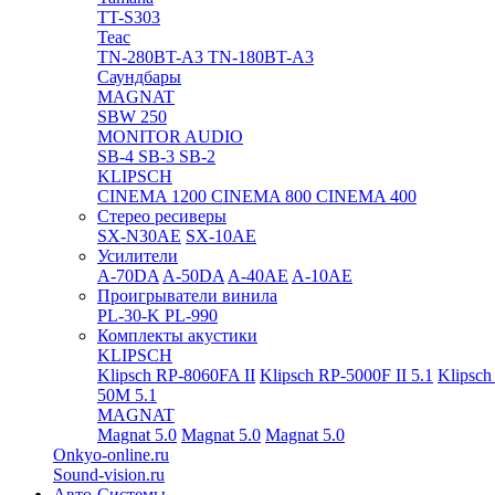
TT-S303
Teac
TN-280BT-A3
TN-180BT-A3
Саундбары
MAGNAT
SBW 250
MONITOR AUDIO
SB-4
SB-3
SB-2
KLIPSCH
CINEMA 1200
CINEMA 800
CINEMA 400
Стерео ресиверы
SX-N30AE
SX-10AE
Усилители
A-70DA
A-50DA
A-40AE
A-10AE
Проигрыватели винила
PL-30-K
PL-990
Комплекты акустики
KLIPSCH
Klipsch RP-8060FA II
Klipsch RP-5000F II 5.1
Klipsch
50M 5.1
MAGNAT
Magnat 5.0
Magnat 5.0
Magnat 5.0
Onkyo-online.ru
Sound-vision.ru
Авто-Системы