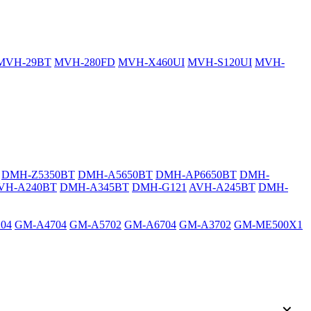
MVH-29BT
MVH-280FD
MVH-X460UI
MVH-S120UI
MVH-
DMH-Z5350BT
DMH-A5650BT
DMH-AP6650BT
DMH-
VH-A240BT
DMH-A345BT
DMH-G121
AVH-A245BT
DMH-
04
GM-A4704
GM-A5702
GM-A6704
GM-A3702
GM-ME500X1