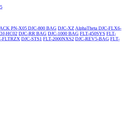
5
SACK
PN-X05
DJC-800 BAG
DJC-XZ
AlphaTheta DJC-FLX6-
DJ-HC02
DJC-RR BAG
DJC-1000 BAG
FLT-450SYS
FLT-
C-FLTRZX
DJC-STS1
FLT-2000NXS2
DJC-REV5-BAG
FLT-