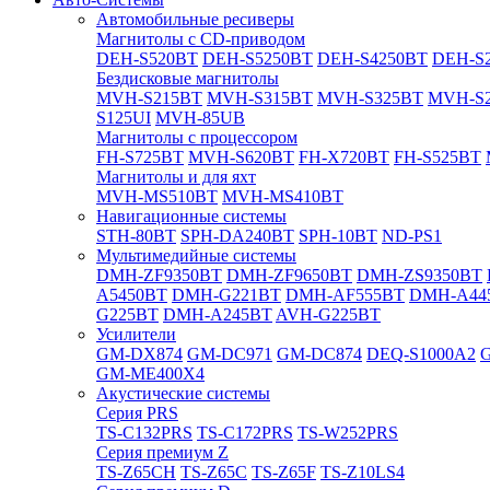
Автомобильные ресиверы
Магнитолы с CD-приводом
DEH-S520BT
DEH-S5250BT
DEH-S4250BT
DEH-S2
Бездисковые магнитолы
MVH-S215BT
MVH-S315BT
MVH-S325BT
MVH-S
S125UI
MVH-85UB
Магнитолы с процессором
FH-S725BT
MVH-S620BT
FH-X720BT
FH-S525BT
Магнитолы и для яхт
MVH-MS510BT
MVH-MS410BT
Навигационные системы
STH-80BT
SPH-DA240BT
SPH-10BT
ND-PS1
Мультимедийные системы
DMH-ZF9350BT
DMH-ZF9650BT
DMH-ZS9350BT
A5450BT
DMH-G221BT
DMH-AF555BT
DMH-A44
G225BT
DMH-A245BT
AVH-G225BT
Усилители
GM-DX874
GM-DC971
GM-DC874
DEQ-S1000A2
GM-ME400X4
Акустические системы
Cерия PRS
TS-C132PRS
TS-C172PRS
TS-W252PRS
Cерия премиум Z
TS-Z65CH
TS-Z65C
TS-Z65F
TS-Z10LS4