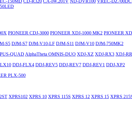
EC-150MD
CD-R320
CA-IW.201V
ND-DVR100
VREC-DZ700DC
50LED
00X
PIONEER CDJ-3000
PIONEER XDJ-1000 MK2
PIONEER XD
M-S5
DJM-S7
DJM-V10-LF
DJM-S11
DJM-V10
DJM-750MK2
PUS-QUAD
AlphaTheta OMNIS-DUO
XDJ-XZ
XDJ-RX3
XDJ-R
FLX10
DDJ-FLX4
DDJ-REV5
DDJ-REV7
DDJ-REV1
DDJ-XP2
ER PLX-500
2ST
XPRS102
XPRS 10
XPRS 115S
XPRS 12
XPRS 15
XPRS 215