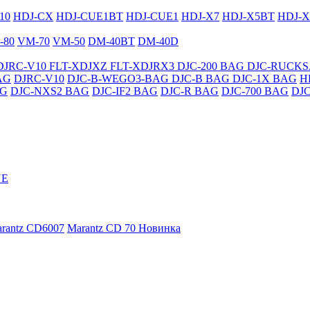
10
HDJ-CX
HDJ-CUE1BT
HDJ-CUE1
HDJ-X7
HDJ-X5BT
HDJ-X
-80
VM-70
VM-50
DM-40BT
DM-40D
DJRC-V10
FLT-XDJXZ
FLT-XDJRX3
DJC-200 BAG
DJC-RUCK
AG
DJRC-V10
DJC-B-WEGO3-BAG
DJC-B BAG
DJC-1X BAG
H
AG
DJC-NXS2 BAG
DJC-IF2 BAG
DJC-R BAG
DJC-700 BAG
DJ
NE
rantz CD6007
Marantz CD 70
Новинка