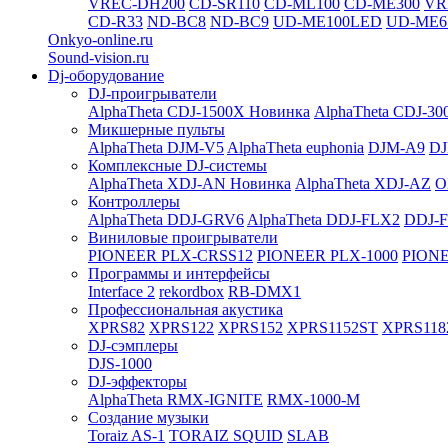
VREC-DH200
CD-SR110
CD-ML100
CD-ME300
VR
CD-R33
ND-BC8
ND-BC9
UD-ME100LED
UD-ME6
Onkyo-online.ru
Sound-vision.ru
Dj-оборудование
DJ-проигрыватели
AlphaTheta CDJ-1500X
Новинка
AlphaTheta CDJ-30
Микшерные пульты
AlphaTheta DJM-V5
AlphaTheta euphonia
DJM-A9
DJ
Комплексные DJ-системы
AlphaTheta XDJ-AN
Новинка
AlphaTheta XDJ-AZ
O
Контроллеры
AlphaTheta DDJ-GRV6
AlphaTheta DDJ-FLX2
DDJ-
Виниловые проигрыватели
PIONEER PLX-CRSS12
PIONEER PLX-1000
PIONE
Программы и интерфейсы
Interface 2
rekordbox
RB-DMX1
Профессиональная акустика
XPRS82
XPRS122
XPRS152
XPRS1152ST
XPRS118
DJ-сэмплеры
DJS-1000
DJ-эффекторы
AlphaTheta RMX-IGNITE
RMX-1000-M
Создание музыки
Toraiz AS-1
TORAIZ SQUID
SLAB