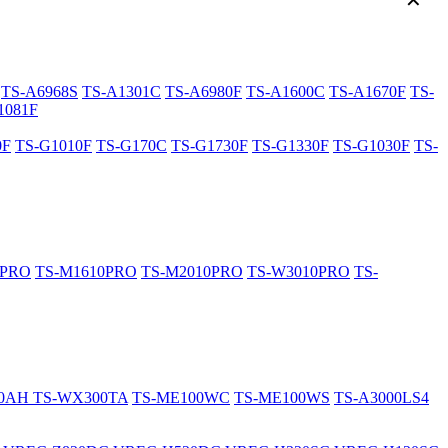
✕
TS-A6968S
TS-A1301C
TS-A6980F
TS-A1600C
TS-A1670F
TS-
1081F
0F
TS-G1010F
TS-G170C
TS-G1730F
TS-G1330F
TS-G1030F
TS-
0PRO
TS-M1610PRO
TS-M2010PRO
TS-W3010PRO
TS-
20AH
TS-WX300TA
TS-ME100WC
TS-ME100WS
TS-A3000LS4