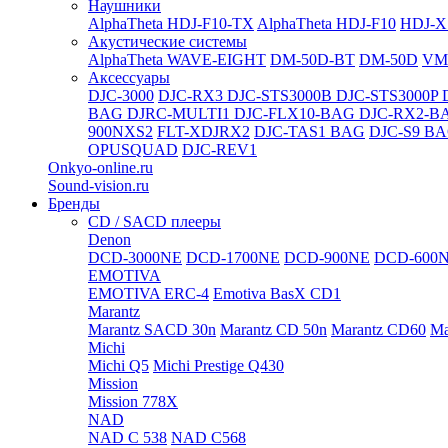
Наушники
AlphaTheta HDJ-F10-TX
AlphaTheta HDJ-F10
HDJ-X
Акустические системы
AlphaTheta WAVE-EIGHT
DM-50D-BT
DM-50D
VM
Аксессуары
DJC-3000
DJC-RX3
DJC-STS3000B
DJC-STS3000P
BAG
DJRC-MULTI1
DJC-FLX10-BAG
DJC-RX2-B
900NXS2
FLT-XDJRX2
DJC-TAS1 BAG
DJC-S9 B
OPUSQUAD
DJC-REV1
Onkyo-online.ru
Sound-vision.ru
Бренды
CD / SACD плееры
Denon
DCD-3000NE
DCD-1700NE
DCD-900NE
DCD-600
EMOTIVA
EMOTIVA ERC-4
Emotiva BasX CD1
Marantz
Marantz SACD 30n
Marantz CD 50n
Marantz CD60
Ma
Michi
Michi Q5
Michi Prestige Q430
Mission
Mission 778X
NAD
NAD C 538
NAD C568