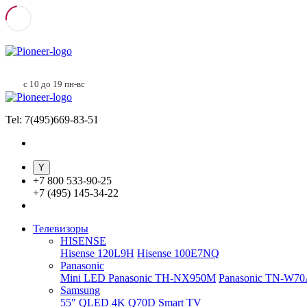
с 10 до 19 пн-вс
Tel: 7(495)669-83-51
+
7 800 533-90-25
+
7 (495) 145-34-22
Телевизоры
HISENSE
Hisense 120L9H
Hisense 100E7NQ
Panasonic
Mini LED Panasonic TH-NX950M
Panasonic TN-W7
Samsung
55" QLED 4K Q70D Smart TV