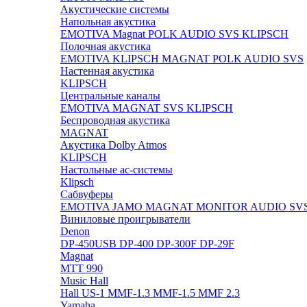
Акустические системы
Напольная акустика
EMOTIVA
Magnat
POLK AUDIO
SVS
KLIPSCH
Полочная акустика
EMOTIVA
KLIPSCH
MAGNAT
POLK AUDIO
SVS
Настенная акустика
KLIPSCH
Центральные каналы
EMOTIVA
MAGNAT
SVS
KLIPSCH
Беспроводная акустика
MAGNAT
Акустика Dolby Atmos
KLIPSCH
Настольные ас-системы
Klipsch
Сабвуферы
EMOTIVA
JAMO
MAGNAT
MONITOR AUDIO
SV
Виниловые проигрыватели
Denon
DP-450USB
DP-400
DP-300F
DP-29F
Magnat
MTT 990
Music Hall
Hall US-1
MMF-1.3
MMF-1.5
MMF 2.3
Yamaha