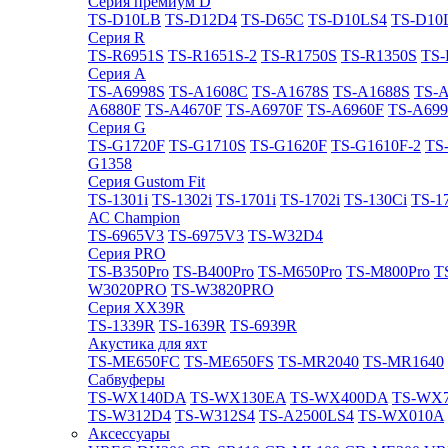
Cерия премиум D
TS-D10LB
TS-D12D4
TS-D65C
TS-D10LS4
TS-D10
Cерия R
TS-R6951S
TS-R1651S-2
TS-R1750S
TS-R1350S
TS-
Cерия A
TS-A6998S
TS-A1608C
TS-A1678S
TS-A1688S
TS-
A6880F
TS-A4670F
TS-A6970F
TS-A6960F
TS-A699
Cерия G
TS-G1720F
TS-G1710S
TS-G1620F
TS-G1610F-2
TS
G1358
Cерия Gustom Fit
TS-1301i
TS-1302i
TS-1701i
TS-1702i
TS-130Ci
TS-1
АС Champion
TS-6965V3
TS-6975V3
TS-W32D4
Cерия PRO
TS-B350Pro
TS-B400Pro
TS-M650Pro
TS-M800Pro
T
W3020PRO
TS-W3820PRO
Cерия XX39R
TS-1339R
TS-1639R
TS-6939R
Акустика для яхт
TS-ME650FC
TS-ME650FS
TS-MR2040
TS-MR1640
Сабвуферы
TS-WX140DA
TS-WX130EA
TS-WX400DA
TS-WX
TS-W312D4
TS-W312S4
TS-A2500LS4
TS-WX010A
Аксессуары