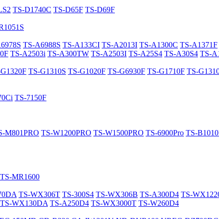
LS2
TS-D1740C
TS-D65F
TS-D69F
R1051S
A6978S
TS-A6988S
TS-A133CI
TS-A2013I
TS-A1300C
TS-A1371F
0F
TS-A2503i
TS-A300TW
TS-A2503I
TS-A25S4
TS-A30S4
TS-A
-G1320F
TS-G1310S
TS-G1020F
TS-G6930F
TS-G1710F
TS-G131
70Ci
TS-7150F
S-M801PRO
TS-W1200PRO
TS-W1500PRO
TS-6900Pro
TS-B101
TS-MR1600
70DA
TS-WX306T
TS-300S4
TS-WX306B
TS-A300D4
TS-WX12
TS-WX130DA
TS-A250D4
TS-WX3000T
TS-W260D4