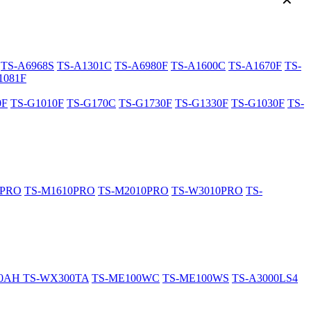
✕
TS-A6968S
TS-A1301C
TS-A6980F
TS-A1600C
TS-A1670F
TS-
1081F
0F
TS-G1010F
TS-G170C
TS-G1730F
TS-G1330F
TS-G1030F
TS-
0PRO
TS-M1610PRO
TS-M2010PRO
TS-W3010PRO
TS-
20AH
TS-WX300TA
TS-ME100WC
TS-ME100WS
TS-A3000LS4