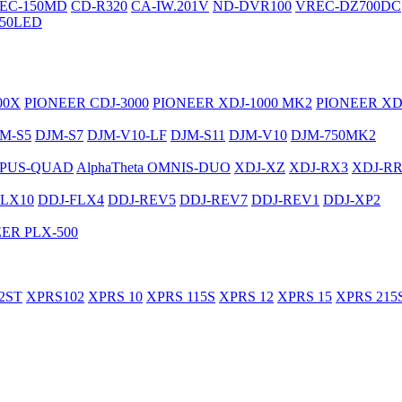
EC-150MD
CD-R320
CA-IW.201V
ND-DVR100
VREC-DZ700DC
50LED
00X
PIONEER CDJ-3000
PIONEER XDJ-1000 MK2
PIONEER XD
M-S5
DJM-S7
DJM-V10-LF
DJM-S11
DJM-V10
DJM-750MK2
PUS-QUAD
AlphaTheta OMNIS-DUO
XDJ-XZ
XDJ-RX3
XDJ-R
FLX10
DDJ-FLX4
DDJ-REV5
DDJ-REV7
DDJ-REV1
DDJ-XP2
ER PLX-500
2ST
XPRS102
XPRS 10
XPRS 115S
XPRS 12
XPRS 15
XPRS 215