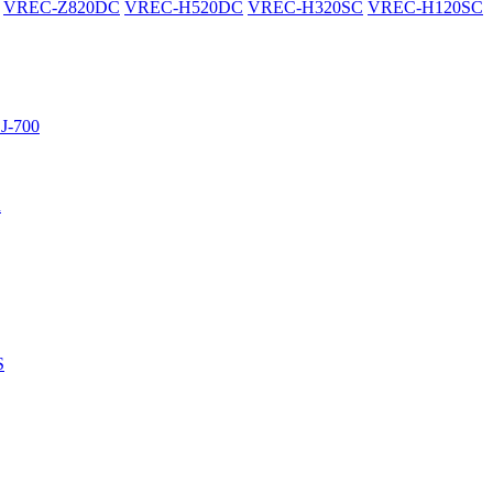
VREC-Z820DC
VREC-H520DC
VREC-H320SC
VREC-H120SC
J-700
R
S