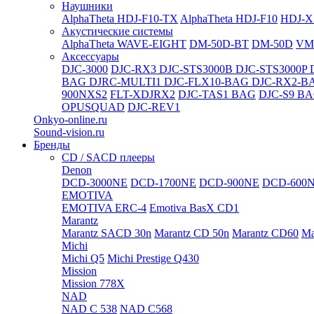
Наушники
AlphaTheta HDJ-F10-TX
AlphaTheta HDJ-F10
HDJ-X
Акустические системы
AlphaTheta WAVE-EIGHT
DM-50D-BT
DM-50D
VM
Аксессуары
DJC-3000
DJC-RX3
DJC-STS3000B
DJC-STS3000P
BAG
DJRC-MULTI1
DJC-FLX10-BAG
DJC-RX2-B
900NXS2
FLT-XDJRX2
DJC-TAS1 BAG
DJC-S9 B
OPUSQUAD
DJC-REV1
Onkyo-online.ru
Sound-vision.ru
Бренды
CD / SACD плееры
Denon
DCD-3000NE
DCD-1700NE
DCD-900NE
DCD-600
EMOTIVA
EMOTIVA ERC-4
Emotiva BasX CD1
Marantz
Marantz SACD 30n
Marantz CD 50n
Marantz CD60
Ma
Michi
Michi Q5
Michi Prestige Q430
Mission
Mission 778X
NAD
NAD C 538
NAD C568