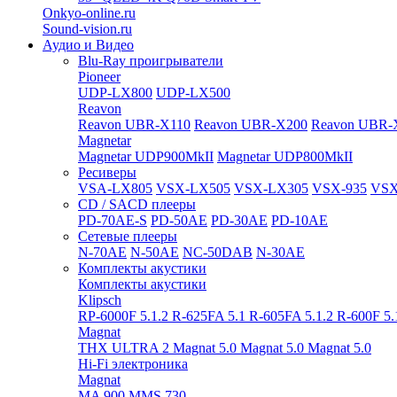
Onkyo-online.ru
Sound-vision.ru
Аудио и Видео
Blu-Ray проигрыватели
Pioneer
UDP-LX800
UDP-LX500
Reavon
Reavon UBR-X110
Reavon UBR-X200
Reavon UBR-
Magnetar
Magnetar UDP900MkII
Magnetar UDP800MkII
Ресиверы
VSA-LX805
VSX-LX505
VSX-LX305
VSX-935
VSX
CD / SACD плееры
PD-70AE-S
PD-50AE
PD-30AE
PD-10AE
Сетевые плееры
N-70AE
N-50AE
NC-50DAB
N-30AE
Комплекты акустики
Комплекты акустики
Klipsch
RP-6000F 5.1.2
R-625FA 5.1
R-605FA 5.1.2
R-600F 5
Magnat
THX ULTRA 2
Magnat 5.0
Magnat 5.0
Magnat 5.0
Hi-Fi электроника
Magnat
MA 900
MMS 730