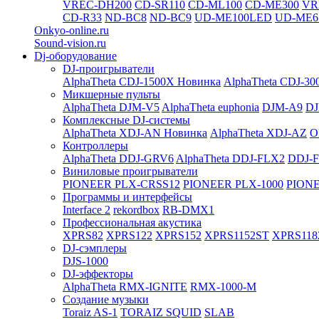
VREC-DH200
CD-SR110
CD-ML100
CD-ME300
VR
CD-R33
ND-BC8
ND-BC9
UD-ME100LED
UD-ME6
Onkyo-online.ru
Sound-vision.ru
Dj-оборудование
DJ-проигрыватели
AlphaTheta CDJ-1500X
Новинка
AlphaTheta CDJ-30
Микшерные пульты
AlphaTheta DJM-V5
AlphaTheta euphonia
DJM-A9
DJ
Комплексные DJ-системы
AlphaTheta XDJ-AN
Новинка
AlphaTheta XDJ-AZ
O
Контроллеры
AlphaTheta DDJ-GRV6
AlphaTheta DDJ-FLX2
DDJ-
Виниловые проигрыватели
PIONEER PLX-CRSS12
PIONEER PLX-1000
PIONE
Программы и интерфейсы
Interface 2
rekordbox
RB-DMX1
Профессиональная акустика
XPRS82
XPRS122
XPRS152
XPRS1152ST
XPRS118
DJ-сэмплеры
DJS-1000
DJ-эффекторы
AlphaTheta RMX-IGNITE
RMX-1000-M
Создание музыки
Toraiz AS-1
TORAIZ SQUID
SLAB