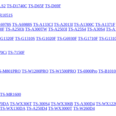
LS2
TS-D1740C
TS-D65F
TS-D69F
R1051S
A6978S
TS-A6988S
TS-A133CI
TS-A2013I
TS-A1300C
TS-A1371F
0F
TS-A2503i
TS-A300TW
TS-A2503I
TS-A25S4
TS-A30S4
TS-A
-G1320F
TS-G1310S
TS-G1020F
TS-G6930F
TS-G1710F
TS-G131
70Ci
TS-7150F
S-M801PRO
TS-W1200PRO
TS-W1500PRO
TS-6900Pro
TS-B101
TS-MR1600
70DA
TS-WX306T
TS-300S4
TS-WX306B
TS-A300D4
TS-WX12
TS-WX130DA
TS-A250D4
TS-WX3000T
TS-W260D4