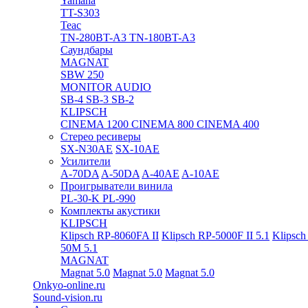
Yamaha
TT-S303
Teac
TN-280BT-A3
TN-180BT-A3
Саундбары
MAGNAT
SBW 250
MONITOR AUDIO
SB-4
SB-3
SB-2
KLIPSCH
CINEMA 1200
CINEMA 800
CINEMA 400
Стерео ресиверы
SX-N30AE
SX-10AE
Усилители
A-70DA
A-50DA
A-40AE
A-10AE
Проигрыватели винила
PL-30-K
PL-990
Комплекты акустики
KLIPSCH
Klipsch RP-8060FA II
Klipsch RP-5000F II 5.1
Klipsch
50M 5.1
MAGNAT
Magnat 5.0
Magnat 5.0
Magnat 5.0
Onkyo-online.ru
Sound-vision.ru