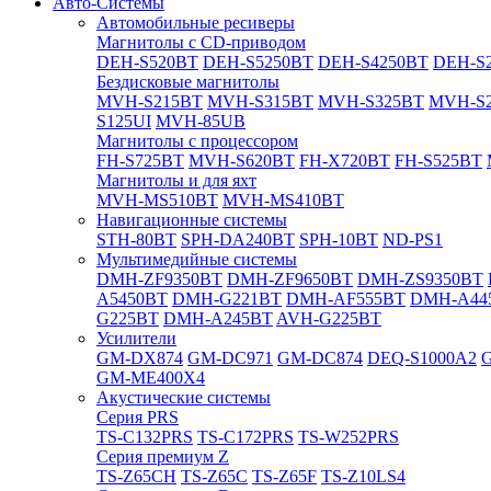
Авто-Системы
Автомобильные ресиверы
Магнитолы с CD-приводом
DEH-S520BT
DEH-S5250BT
DEH-S4250BT
DEH-S2
Бездисковые магнитолы
MVH-S215BT
MVH-S315BT
MVH-S325BT
MVH-S
S125UI
MVH-85UB
Магнитолы с процессором
FH-S725BT
MVH-S620BT
FH-X720BT
FH-S525BT
Магнитолы и для яхт
MVH-MS510BT
MVH-MS410BT
Навигационные системы
STH-80BT
SPH-DA240BT
SPH-10BT
ND-PS1
Мультимедийные системы
DMH-ZF9350BT
DMH-ZF9650BT
DMH-ZS9350BT
A5450BT
DMH-G221BT
DMH-AF555BT
DMH-A44
G225BT
DMH-A245BT
AVH-G225BT
Усилители
GM-DX874
GM-DC971
GM-DC874
DEQ-S1000A2
GM-ME400X4
Акустические системы
Cерия PRS
TS-C132PRS
TS-C172PRS
TS-W252PRS
Cерия премиум Z
TS-Z65CH
TS-Z65C
TS-Z65F
TS-Z10LS4