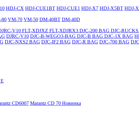
10
HDJ-CX
HDJ-CUE1BT
HDJ-CUE1
HDJ-X7
HDJ-X5BT
HDJ-X
-80
VM-70
VM-50
DM-40BT
DM-40D
DJRC-V10
FLT-XDJXZ
FLT-XDJRX3
DJC-200 BAG
DJC-RUCK
AG
DJRC-V10
DJC-B-WEGO3-BAG
DJC-B BAG
DJC-1X BAG
H
AG
DJC-NXS2 BAG
DJC-IF2 BAG
DJC-R BAG
DJC-700 BAG
DJ
NE
rantz CD6007
Marantz CD 70
Новинка