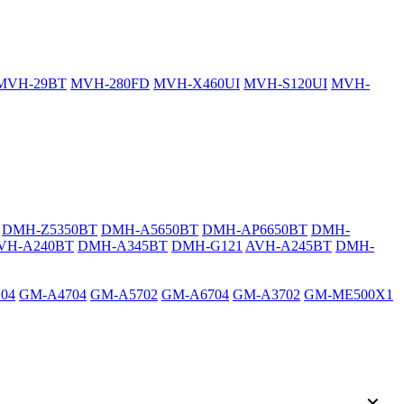
MVH-29BT
MVH-280FD
MVH-X460UI
MVH-S120UI
MVH-
DMH-Z5350BT
DMH-A5650BT
DMH-AP6650BT
DMH-
VH-A240BT
DMH-A345BT
DMH-G121
AVH-A245BT
DMH-
04
GM-A4704
GM-A5702
GM-A6704
GM-A3702
GM-ME500X1