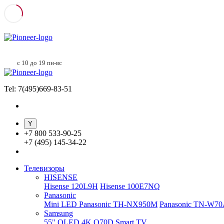
с 10 до 19 пн-вс
Tel: 7(495)669-83-51
+
7 800 533-90-25
+
7 (495) 145-34-22
Телевизоры
HISENSE
Hisense 120L9H
Hisense 100E7NQ
Panasonic
Mini LED Panasonic TH-NX950M
Panasonic TN-W7
Samsung
55" QLED 4K Q70D Smart TV