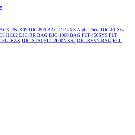
5
SACK
PN-X05
DJC-800 BAG
DJC-XZ
AlphaTheta DJC-FLX6-
DJ-HC02
DJC-RR BAG
DJC-1000 BAG
FLT-450SYS
FLT-
C-FLTRZX
DJC-STS1
FLT-2000NXS2
DJC-REV5-BAG
FLT-