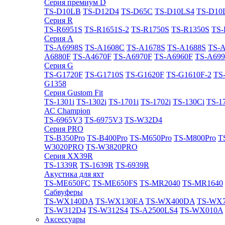
Cерия премиум D
TS-D10LB
TS-D12D4
TS-D65C
TS-D10LS4
TS-D10
Cерия R
TS-R6951S
TS-R1651S-2
TS-R1750S
TS-R1350S
TS-
Cерия A
TS-A6998S
TS-A1608C
TS-A1678S
TS-A1688S
TS-
A6880F
TS-A4670F
TS-A6970F
TS-A6960F
TS-A699
Cерия G
TS-G1720F
TS-G1710S
TS-G1620F
TS-G1610F-2
TS
G1358
Cерия Gustom Fit
TS-1301i
TS-1302i
TS-1701i
TS-1702i
TS-130Ci
TS-1
АС Champion
TS-6965V3
TS-6975V3
TS-W32D4
Cерия PRO
TS-B350Pro
TS-B400Pro
TS-M650Pro
TS-M800Pro
T
W3020PRO
TS-W3820PRO
Cерия XX39R
TS-1339R
TS-1639R
TS-6939R
Акустика для яхт
TS-ME650FC
TS-ME650FS
TS-MR2040
TS-MR1640
Сабвуферы
TS-WX140DA
TS-WX130EA
TS-WX400DA
TS-WX
TS-W312D4
TS-W312S4
TS-A2500LS4
TS-WX010A
Аксессуары