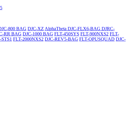
5
DJC-800 BAG
DJC-XZ
AlphaTheta DJC-FLX6-BAG
DJRC-
C-RR BAG
DJC-1000 BAG
FLT-450SYS
FLT-900NXS2
FLT-
-STS1
FLT-2000NXS2
DJC-REV5-BAG
FLT-OPUSQUAD
DJC-