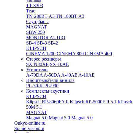
Yamaha
TT-S303
Teac
TN-280BT-A3
TN-180BT-A3
Саундбары
MAGNAT
SBW 250
MONITOR AUDIO
SB-4
SB-3
SB-2
KLIPSCH
CINEMA 1200
CINEMA 800
CINEMA 400
Стерео ресиверы
SX-N30AE
SX-10AE
Усилители
A-70DA
A-50DA
A-40AE
A-10AE
Проигрыватели винила
PL-30-K
PL-990
Комплекты акустики
KLIPSCH
Klipsch RP-8060FA II
Klipsch RP-5000F II 5.1
Klipsch
50M 5.1
MAGNAT
Magnat 5.0
Magnat 5.0
Magnat 5.0
Onkyo-online.ru
Sound-vision.ru