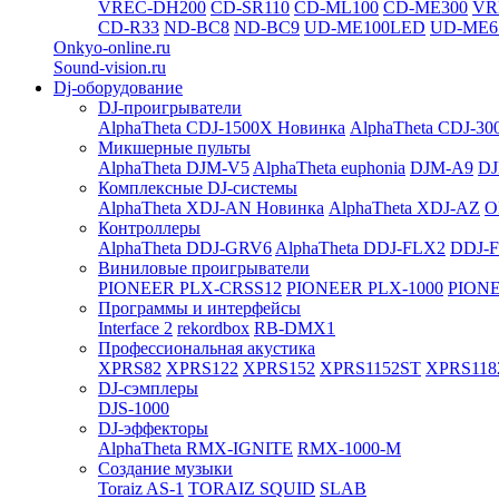
VREC-DH200
CD-SR110
CD-ML100
CD-ME300
VR
CD-R33
ND-BC8
ND-BC9
UD-ME100LED
UD-ME6
Onkyo-online.ru
Sound-vision.ru
Dj-оборудование
DJ-проигрыватели
AlphaTheta CDJ-1500X
Новинка
AlphaTheta CDJ-30
Микшерные пульты
AlphaTheta DJM-V5
AlphaTheta euphonia
DJM-A9
DJ
Комплексные DJ-системы
AlphaTheta XDJ-AN
Новинка
AlphaTheta XDJ-AZ
O
Контроллеры
AlphaTheta DDJ-GRV6
AlphaTheta DDJ-FLX2
DDJ-
Виниловые проигрыватели
PIONEER PLX-CRSS12
PIONEER PLX-1000
PIONE
Программы и интерфейсы
Interface 2
rekordbox
RB-DMX1
Профессиональная акустика
XPRS82
XPRS122
XPRS152
XPRS1152ST
XPRS118
DJ-сэмплеры
DJS-1000
DJ-эффекторы
AlphaTheta RMX-IGNITE
RMX-1000-M
Создание музыки
Toraiz AS-1
TORAIZ SQUID
SLAB