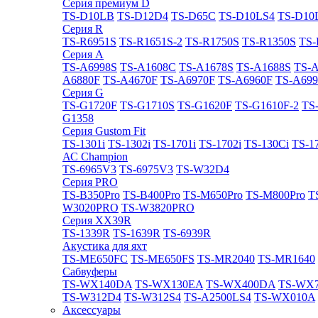
Cерия премиум D
TS-D10LB
TS-D12D4
TS-D65C
TS-D10LS4
TS-D10
Cерия R
TS-R6951S
TS-R1651S-2
TS-R1750S
TS-R1350S
TS-
Cерия A
TS-A6998S
TS-A1608C
TS-A1678S
TS-A1688S
TS-
A6880F
TS-A4670F
TS-A6970F
TS-A6960F
TS-A699
Cерия G
TS-G1720F
TS-G1710S
TS-G1620F
TS-G1610F-2
TS
G1358
Cерия Gustom Fit
TS-1301i
TS-1302i
TS-1701i
TS-1702i
TS-130Ci
TS-1
АС Champion
TS-6965V3
TS-6975V3
TS-W32D4
Cерия PRO
TS-B350Pro
TS-B400Pro
TS-M650Pro
TS-M800Pro
T
W3020PRO
TS-W3820PRO
Cерия XX39R
TS-1339R
TS-1639R
TS-6939R
Акустика для яхт
TS-ME650FC
TS-ME650FS
TS-MR2040
TS-MR1640
Сабвуферы
TS-WX140DA
TS-WX130EA
TS-WX400DA
TS-WX
TS-W312D4
TS-W312S4
TS-A2500LS4
TS-WX010A
Аксессуары