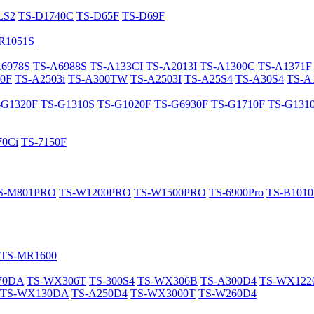
LS2
TS-D1740C
TS-D65F
TS-D69F
R1051S
A6978S
TS-A6988S
TS-A133CI
TS-A2013I
TS-A1300C
TS-A1371F
0F
TS-A2503i
TS-A300TW
TS-A2503I
TS-A25S4
TS-A30S4
TS-A
-G1320F
TS-G1310S
TS-G1020F
TS-G6930F
TS-G1710F
TS-G131
70Ci
TS-7150F
S-M801PRO
TS-W1200PRO
TS-W1500PRO
TS-6900Pro
TS-B101
TS-MR1600
70DA
TS-WX306T
TS-300S4
TS-WX306B
TS-A300D4
TS-WX12
TS-WX130DA
TS-A250D4
TS-WX3000T
TS-W260D4