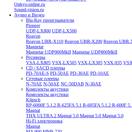
Onkyo-online.ru
Sound-vision.ru
Аудио и Видео
Blu-Ray проигрыватели
Pioneer
UDP-LX800
UDP-LX500
Reavon
Reavon UBR-X110
Reavon UBR-X200
Reavon UBR-
Magnetar
Magnetar UDP900MkII
Magnetar UDP800MkII
Ресиверы
VSA-LX805
VSX-LX505
VSX-LX305
VSX-935
VSX
CD / SACD плееры
PD-70AE-S
PD-50AE
PD-30AE
PD-10AE
Сетевые плееры
N-70AE
N-50AE
NC-50DAB
N-30AE
Комплекты акустики
Комплекты акустики
Klipsch
RP-6000F 5.1.2
R-625FA 5.1
R-605FA 5.1.2
R-600F 5
Magnat
THX ULTRA 2
Magnat 5.0
Magnat 5.0
Magnat 5.0
Hi-Fi электроника
Magnat
MA 900
MMS 730