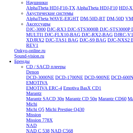
Наушники
AlphaTheta HDJ-F10-TX
AlphaTheta HDJ-F10
HDJ-X
Акустические системы
AlphaTheta WAVE-EIGHT
DM-50D-BT
DM-50D
VM
Аксессуары
DJC-3000
DJC-RX3
DJC-STS3000B
DJC-STS3000P
MULTI1
DJC-FLX10-BAG
DJC-RX2-BAG
DJRC-V1
XDJRX2
DJC-TAS1 BAG
DJC-S9 BAG
DJC-NXS2 
REV1
Onkyo-online.ru
Sound-vision.ru
Бренды
CD / SACD плееры
Denon
DCD-3000NE
DCD-1700NE
DCD-900NE
DCD-600
EMOTIVA
EMOTIVA ERC-4
Emotiva BasX CD1
Marantz
Marantz SACD 30n
Marantz CD 50n
Marantz CD60
Ma
Michi
Michi Q5
Michi Prestige Q430
Mission
Mission 778X
NAD
NAD C 538
NAD C568