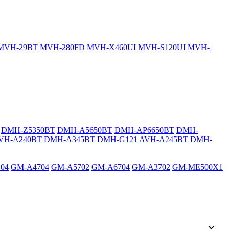
MVH-29BT
MVH-280FD
MVH-X460UI
MVH-S120UI
MVH-
DMH-Z5350BT
DMH-A5650BT
DMH-AP6650BT
DMH-
VH-A240BT
DMH-A345BT
DMH-G121
AVH-A245BT
DMH-
04
GM-A4704
GM-A5702
GM-A6704
GM-A3702
GM-ME500X1