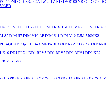
EC-150MD
CD-R320
CA-IW.201V
ND-DVR100
VREC-DZ700DC
50LED
00X
PIONEER CDJ-3000
PIONEER XDJ-1000 MK2
PIONEER XD
M-S5
DJM-S7
DJM-V10-LF
DJM-S11
DJM-V10
DJM-750MK2
PUS-QUAD
AlphaTheta OMNIS-DUO
XDJ-XZ
XDJ-RX3
XDJ-R
FLX10
DDJ-FLX4
DDJ-REV5
DDJ-REV7
DDJ-REV1
DDJ-XP2
ER PLX-500
2ST
XPRS102
XPRS 10
XPRS 115S
XPRS 12
XPRS 15
XPRS 215