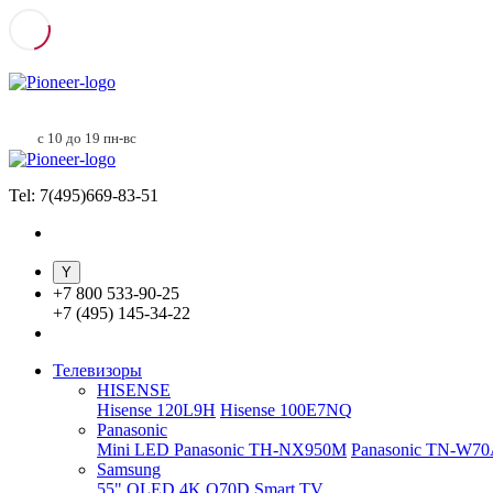
с 10 до 19 пн-вс
Tel: 7(495)669-83-51
+
7 800 533-90-25
+
7 (495) 145-34-22
Телевизоры
HISENSE
Hisense 120L9H
Hisense 100E7NQ
Panasonic
Mini LED Panasonic TH-NX950M
Panasonic TN-W7
Samsung
55" QLED 4K Q70D Smart TV