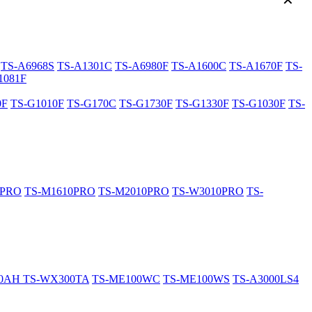
✕
TS-A6968S
TS-A1301C
TS-A6980F
TS-A1600C
TS-A1670F
TS-
1081F
0F
TS-G1010F
TS-G170C
TS-G1730F
TS-G1330F
TS-G1030F
TS-
0PRO
TS-M1610PRO
TS-M2010PRO
TS-W3010PRO
TS-
20AH
TS-WX300TA
TS-ME100WC
TS-ME100WS
TS-A3000LS4