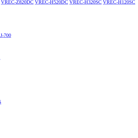
VREC-Z820DC
VREC-H520DC
VREC-H320SC
VREC-H120SC
J-700
R
S