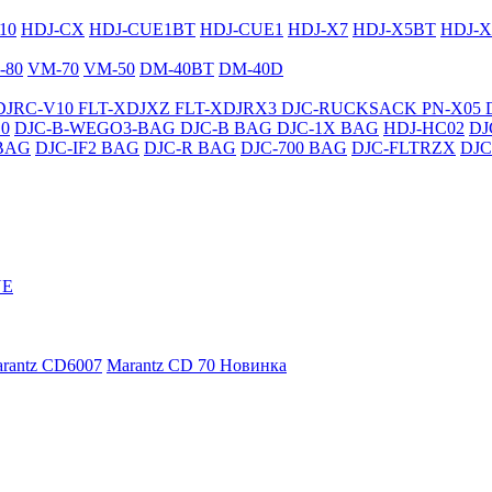
10
HDJ-CX
HDJ-CUE1BT
HDJ-CUE1
HDJ-X7
HDJ-X5BT
HDJ-X
-80
VM-70
VM-50
DM-40BT
DM-40D
DJRC-V10
FLT-XDJXZ
FLT-XDJRX3
DJC-RUCKSACK
PN-X05
0
DJC-B-WEGO3-BAG
DJC-B BAG
DJC-1X BAG
HDJ-HC02
DJ
BAG
DJC-IF2 BAG
DJC-R BAG
DJC-700 BAG
DJC-FLTRZX
DJC
NE
rantz CD6007
Marantz CD 70
Новинка