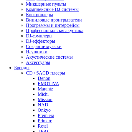
Микшерные пульты
Комплексные DJ-системы
Контроллеры
Виниловые проигрыватели
Программы и интерфейсы
Профессиональная акустика
DJ-сэмплеры
DJ-эффекторы
Создание музыки
Наушники
Акустические системы
Аксессуары
Бренды
CD / SACD плееры
Denon
EMOTIVA
Marantz
Michi
Mission
NAD
Onkyo
Premiera
Primare
Rotel
TEAC