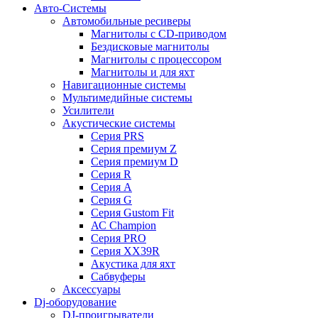
Авто-Системы
Автомобильные ресиверы
Магнитолы с CD-приводом
Бездисковые магнитолы
Магнитолы с процессором
Магнитолы и для яхт
Навигационные системы
Мультимедийные системы
Усилители
Акустические системы
Cерия PRS
Cерия премиум Z
Cерия премиум D
Cерия R
Cерия A
Cерия G
Cерия Gustom Fit
АС Champion
Cерия PRO
Cерия XX39R
Акустика для яхт
Сабвуферы
Аксессуары
Dj-оборудование
DJ-проигрыватели