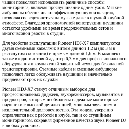
чашки позволяют использовать различные способы
мониторинга, включая прослушивание одним ухом. Мягкие
амбушюры обеспечивают эффективную шумоизоляцию,
позволяя сосредоточиться на музыке даже в шумной клубной
атмосфере. Благодаря эргономичной конструкции наушники
остаются удобными во время продолжительных сетов и
многочасовой работы в студии.
Для удобства эксплуатации Pioneer HDJ-X7 комплектуются
двумя съемными кабелями: витым длиной 1,2 м (до 3 м в
растянутом состоянии) и прямым длиной 1,6 м. В комплект
также входят винтовой адаптер 6,3 мм для профессионального
оборудования и компактный защитный чехол для безопасной
транспортировки. Съемные кабели и сменные амбушюры
позволяют легко обслуживать наушники и значительно
продлевают срок их службы.
Pioneer HDJ-X7 станут отличным выбором для
профессиональных диджеев, звукорежиссеров, музыкантов и
продюсеров, которым необходимы надежные мониторные
наушники с высокой детализацией, мощным звучанием и
исключительной долговечностью. Эта модель уверенно
справляется как с работой в клубе, так и со студийным
мониторингом, сохраняя фирменное качество звука Pioneer DJ
в любых условиях.