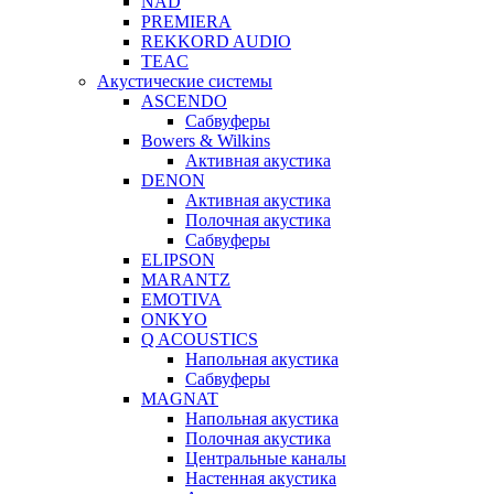
NAD
PREMIERA
REKKORD AUDIO
TEAC
Акустические системы
ASCENDO
Сабвуферы
Bowers & Wilkins
Активная акустика
DENON
Активная акустика
Полочная акустика
Сабвуферы
ELIPSON
MARANTZ
EMOTIVA
ONKYO
Q ACOUSTICS
Напольная акустика
Сабвуферы
MAGNAT
Напольная акустика
Полочная акустика
Центральные каналы
Настенная акустика