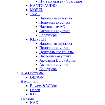
Путь из названий разделов
KANTO AUDIO
MOREL
JAMO
Напольная акустика
Полочная акустика
Настольные АС
Активная акустика
Сабвуферы
KLIPSCH
Напольная акустика
Полочная акустика
Центральные каналы
Настенная акустика
Акустика Dolby Atmos
Активная акустика
Сабвуферы
HI-FI системы
DENON
Наушники
Bowers & Wilkins
Denon
KEF
Тюнеры
NAD