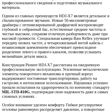
профессионального сведения и подготовки музыкального
материала.
Одним из главных преимуществ HDJ-X7 является детальное и
сбалансированное звучание. Новые 50-миллиметровые
драйверы с оптимизированной диафрагмой воспроизводят
глубокий и собранный бас, естественные средние частоты и
чистые высокие, сохраняя отличную разборчивость даже при
высокой громкости. Специальная камера Bass Reflex улучшает
передачу низких частот, а четырехжильный витой кабель с
независимым заземлением обеспечивает превосходное
разделение левого и правого каналов, позволяя услышать
мельчайшие детали микса.
Конструкция Pioneer HDJ-X7 рассчитана на ежедневную
профессиональную эксплуатацию. Усиленные металлические
элементы поворотного механизма и прочный корпус
выдерживают постоянные транспортировки, работу на
гастролях и интенсивное использование. Наушники успешно
прошли испытания на ударопрочность по военному стандарту
MIL-STD-810G
, подтверждая свою надежность даже в самых
сложных условиях.
Особое внимание уделено комфорту. Гибкое регулируемое
оголовье равномерно распределяет давление, а поворотные