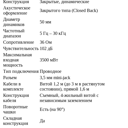
Конструкция
Закрытые, динамические
Акустическое
Закрытого типа (Closed Back)
оформление
Диаметр
50 мм
динамиков
Частотный
5 Гц – 30 кГц
диапазон
Сопротивление
36 Ом
Чувствительность
102 дБ
Максимальная
входная
3500 мВт
мощность
Тип подключения
Проводное
Разъем
3,5 мм mini-jack
Кабели в
Витой 1,2 м (до 3 м в растянутом
комплекте
состоянии), прямой 1,6 м
Конструкция
Съемный, 4-жильный витой с
кабеля
независимым заземлением
Поворотные
Есть (на 90°)
чашки
Складная
Да
конструкция