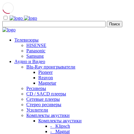
Телевизоры
HISENSE
Panasonic
Samsung
Аудио и Видео
Blu-Ray проигрыватели
Pioneer
Reavon
Magnetar
Ресиверы
CD / SACD плееры
Сетевые плееры
Стерео ресиверы
Усилители
Комплекты акустики
Комплекты акустики
- Klipsch
- Magnat