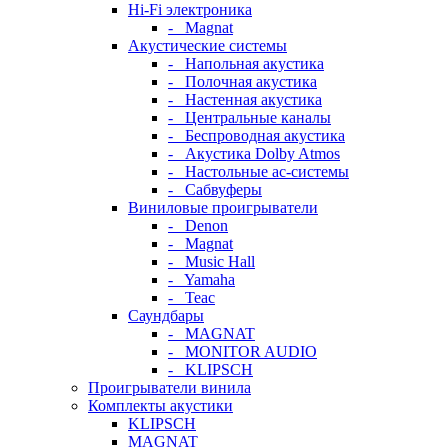
Hi-Fi электроника
- Magnat
Акустические системы
- Напольная акустика
- Полочная акустика
- Настенная акустика
- Центральные каналы
- Беспроводная акустика
- Акустика Dolby Atmos
- Настольные ас-системы
- Сабвуферы
Виниловые проигрыватели
- Denon
- Magnat
- Music Hall
- Yamaha
- Teac
Саундбары
- MAGNAT
- MONITOR AUDIO
- KLIPSCH
Проигрыватели винила
Комплекты акустики
KLIPSCH
MAGNAT