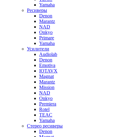
Yamaha
Ресиверы
Denon
Marantz
NAD
Onkyo
Primare
Yamaha
Усилители
Audiolab
Denon
Emotiva
IOTAVX
Magnat
Marantz
Mission
NAD
Onkyo
Premiera
Rotel
TEAC
Yamaha
Стерео ресиверы
Denon
Magnat