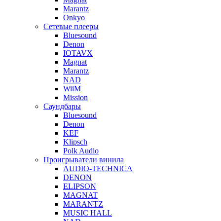
Marantz
Onkyo
Сетевые плееры
Bluesound
Denon
IOTAVX
Magnat
Marantz
NAD
WiiM
Mission
Саундбары
Bluesound
Denon
KEF
Klipsch
Polk Audio
Проигрыватели винила
AUDIO-TECHNICA
DENON
ELIPSON
MAGNAT
MARANTZ
MUSIC HALL