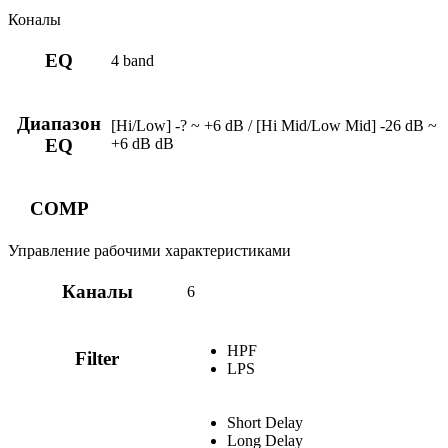
Коналы
EQ
4 band
Диапазон
[Hi/Low] -? ~ +6 dB / [Hi Mid/Low Mid] -26 dB ~
+6 dB dB
EQ
COMP
Управление рабочими характеристиками
Каналы
6
HPF
Filter
LPS
Short Delay
Long Delay