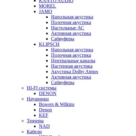
KANTO AUDIO
MOREL
JAMO
Напольная акустика
Полочная акустика
Настольные АС
Активная акустика
Сабвуферы
KLIPSCH
Напольная акустика
Полочная акустика
Центральные каналы
Настенная акустика
Акустика Dolby Atmos
Активная акустика
Сабвуферы
HI-FI системы
DENON
Наушники
Bowers & Wilkins
Denon
KEF
Тюнеры
NAD
Кабели