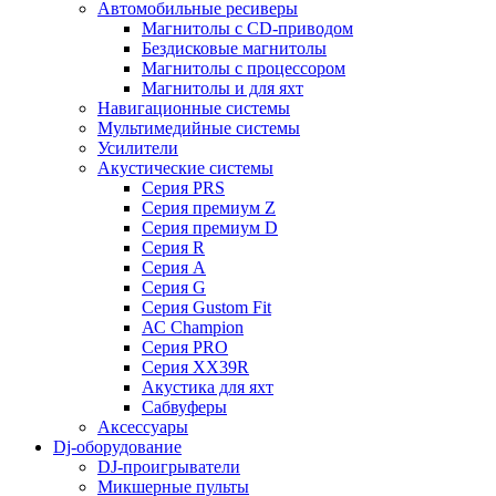
Автомобильные ресиверы
Магнитолы с CD-приводом
Бездисковые магнитолы
Магнитолы с процессором
Магнитолы и для яхт
Навигационные системы
Мультимедийные системы
Усилители
Акустические системы
Cерия PRS
Cерия премиум Z
Cерия премиум D
Cерия R
Cерия A
Cерия G
Cерия Gustom Fit
АС Champion
Cерия PRO
Cерия XX39R
Акустика для яхт
Сабвуферы
Аксессуары
Dj-оборудование
DJ-проигрыватели
Микшерные пульты