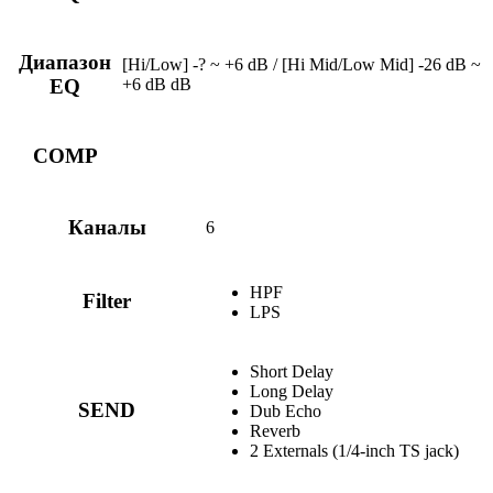
Диапазон
[Hi/Low] -? ~ +6 dB / [Hi Mid/Low Mid] -26 dB ~
+6 dB dB
EQ
COMP
Каналы
6
HPF
Filter
LPS
Short Delay
Long Delay
SEND
Dub Echo
Reverb
2 Externals (1/4-inch TS jack)