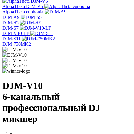
AlphaTheta DJM-V5
AlphaTheta euphonia
DJM-A9
DJM-S5
DJM-S7
DJM-V10-LF
DJM-S11
DJM-750MK2
DJM-V10
6-канальный
профессиональный DJ
микшер
–
1
+