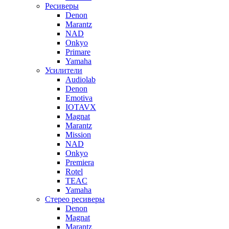
Ресиверы
Denon
Marantz
NAD
Onkyo
Primare
Yamaha
Усилители
Audiolab
Denon
Emotiva
IOTAVX
Magnat
Marantz
Mission
NAD
Onkyo
Premiera
Rotel
TEAC
Yamaha
Стерео ресиверы
Denon
Magnat
Marantz