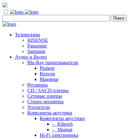
Телевизоры
HISENSE
Panasonic
Samsung
Аудио и Видео
Blu-Ray проигрыватели
Pioneer
Reavon
Magnetar
Ресиверы
CD / SACD плееры
Сетевые плееры
Стерео ресиверы
Усилители
Комплекты акустики
Комплекты акустики
- Klipsch
- Magnat
Hi-Fi электроника