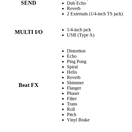
SEND
Dub Echo
Reverb
2 Externals (1/4-inch TS jack)
1/4-inch jack
MULTI I/O
USB (Type A)
Distortion
Echo
Ping Pong
Spiral
Helix
Reverb
Shimmer
Beat FX
Flanger
Phaser
Filter
Trans
Roll
Pitch
Vinyl Brake