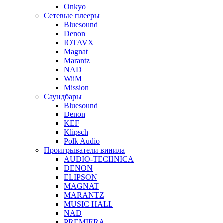
Onkyo
Сетевые плееры
Bluesound
Denon
IOTAVX
Magnat
Marantz
NAD
WiiM
Mission
Саундбары
Bluesound
Denon
KEF
Klipsch
Polk Audio
Проигрыватели винила
AUDIO-TECHNICA
DENON
ELIPSON
MAGNAT
MARANTZ
MUSIC HALL
NAD
PREMIERA