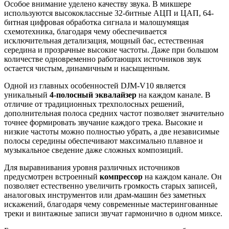
Особое внимание уделено качеству звука. В микшере
используются высококлассные 32-битные АЦП и ЦАП, 64-
битная цифровая обработка сигнала и малошумящая
схемотехника, благодаря чему обеспечивается
исключительная детализация, мощный бас, естественная
середина и прозрачные высокие частоты. Даже при большом
количестве одновременно работающих источников звук
остается чистым, динамичным и насыщенным.
Одной из главных особенностей DJM-V10 является
уникальный
4-полосный эквалайзер
на каждом канале. В
отличие от традиционных трехполосных решений,
дополнительная полоса средних частот позволяет значительно
точнее формировать звучание каждого трека. Высокие и
низкие частоты можно полностью убрать, а две независимые
полосы середины обеспечивают максимально плавное и
музыкальное сведение даже сложных композиций.
Для выравнивания уровня различных источников
предусмотрен встроенный
компрессор
на каждом канале. Он
позволяет естественно увеличить громкость старых записей,
аналоговых инструментов или драм-машин без заметных
искажений, благодаря чему современные мастерингованные
треки и винтажные записи звучат гармонично в одном миксе.