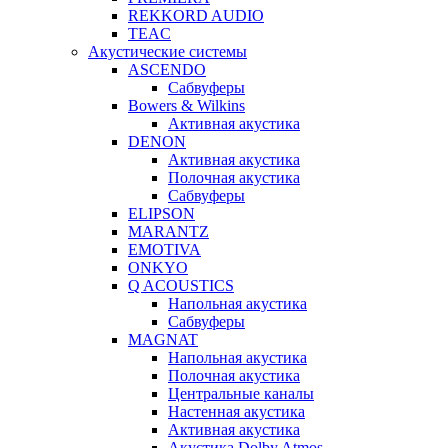
REKKORD AUDIO
TEAC
Акустические системы
ASCENDO
Сабвуферы
Bowers & Wilkins
Активная акустика
DENON
Активная акустика
Полочная акустика
Сабвуферы
ELIPSON
MARANTZ
EMOTIVA
ONKYO
Q ACOUSTICS
Напольная акустика
Сабвуферы
MAGNAT
Напольная акустика
Полочная акустика
Центральные каналы
Настенная акустика
Активная акустика
Акустика Dolby Atmos