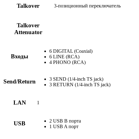
Talkover
3-позиционный переключатель
Talkover
Attenuator
6 DIGITAL (Coaxial)
Входы
6 LINE (RCA)
4 PHONO (RCA)
3 SEND (1/4-inch TS jack)
Send/Return
3 RETURN (1/4-inch TS jack)
LAN
1
2 USB В порта
USB
1 USB A порт