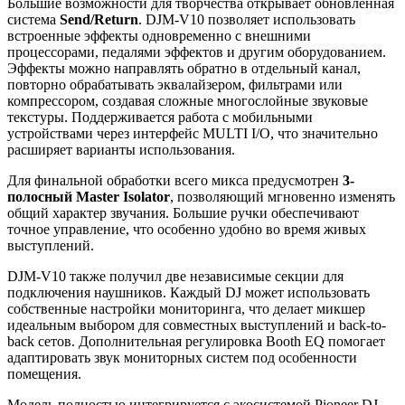
Большие возможности для творчества открывает обновленная
система
Send/Return
. DJM-V10 позволяет использовать
встроенные эффекты одновременно с внешними
процессорами, педалями эффектов и другим оборудованием.
Эффекты можно направлять обратно в отдельный канал,
повторно обрабатывать эквалайзером, фильтрами или
компрессором, создавая сложные многослойные звуковые
текстуры. Поддерживается работа с мобильными
устройствами через интерфейс MULTI I/O, что значительно
расширяет варианты использования.
Для финальной обработки всего микса предусмотрен
3-
полосный Master Isolator
, позволяющий мгновенно изменять
общий характер звучания. Большие ручки обеспечивают
точное управление, что особенно удобно во время живых
выступлений.
DJM-V10 также получил две независимые секции для
подключения наушников. Каждый DJ может использовать
собственные настройки мониторинга, что делает микшер
идеальным выбором для совместных выступлений и back-to-
back сетов. Дополнительная регулировка Booth EQ помогает
адаптировать звук мониторных систем под особенности
помещения.
Модель полностью интегрируется с экосистемой Pioneer DJ.