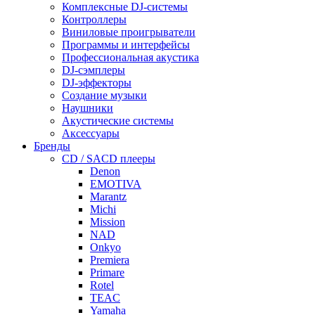
Комплексные DJ-системы
Контроллеры
Виниловые проигрыватели
Программы и интерфейсы
Профессиональная акустика
DJ-сэмплеры
DJ-эффекторы
Создание музыки
Наушники
Акустические системы
Аксессуары
Бренды
CD / SACD плееры
Denon
EMOTIVA
Marantz
Michi
Mission
NAD
Onkyo
Premiera
Primare
Rotel
TEAC
Yamaha