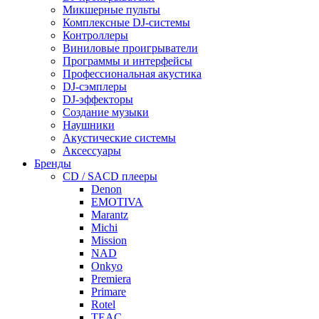
Микшерные пульты
Комплексные DJ-системы
Контроллеры
Виниловые проигрыватели
Программы и интерфейсы
Профессиональная акустика
DJ-сэмплеры
DJ-эффекторы
Создание музыки
Наушники
Акустические системы
Аксессуары
Бренды
CD / SACD плееры
Denon
EMOTIVA
Marantz
Michi
Mission
NAD
Onkyo
Premiera
Primare
Rotel
TEAC