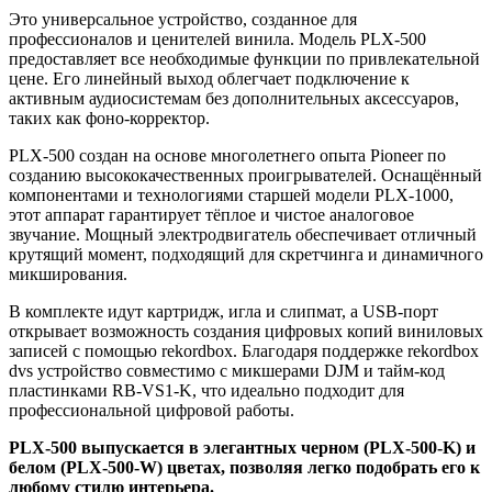
Это универсальное устройство, созданное для
профессионалов и ценителей винила. Модель PLX-500
предоставляет все необходимые функции по привлекательной
цене. Его линейный выход облегчает подключение к
активным аудиосистемам без дополнительных аксессуаров,
таких как фоно-корректор.
PLX-500 создан на основе многолетнего опыта Pioneer по
созданию высококачественных проигрывателей. Оснащённый
компонентами и технологиями старшей модели PLX-1000,
этот аппарат гарантирует тёплое и чистое аналоговое
звучание. Мощный электродвигатель обеспечивает отличный
крутящий момент, подходящий для скретчинга и динамичного
микширования.
В комплекте идут картридж, игла и слипмат, а USB-порт
открывает возможность создания цифровых копий виниловых
записей с помощью rekordbox. Благодаря поддержке rekordbox
dvs устройство совместимо с микшерами DJM и тайм-код
пластинками RB-VS1-K, что идеально подходит для
профессиональной цифровой работы.
PLX-500 выпускается в элегантных черном (PLX-500-K) и
белом (PLX-500-W) цветах, позволяя легко подобрать его к
любому стилю интерьера.