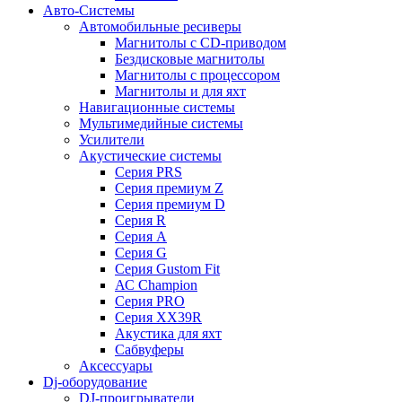
Авто-Системы
Автомобильные ресиверы
Магнитолы с CD-приводом
Бездисковые магнитолы
Магнитолы с процессором
Магнитолы и для яхт
Навигационные системы
Мультимедийные системы
Усилители
Акустические системы
Cерия PRS
Cерия премиум Z
Cерия премиум D
Cерия R
Cерия A
Cерия G
Cерия Gustom Fit
АС Champion
Cерия PRO
Cерия XX39R
Акустика для яхт
Сабвуферы
Аксессуары
Dj-оборудование
DJ-проигрыватели