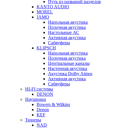
Путь из названий разделов
KANTO AUDIO
MOREL
JAMO
Напольная акустика
Полочная акустика
Настольные АС
Активная акустика
Сабвуферы
KLIPSCH
Напольная акустика
Полочная акустика
Центральные каналы
Настенная акустика
Акустика Dolby Atmos
Активная акустика
Сабвуферы
HI-FI системы
DENON
Наушники
Bowers & Wilkins
Denon
KEF
Тюнеры
NAD