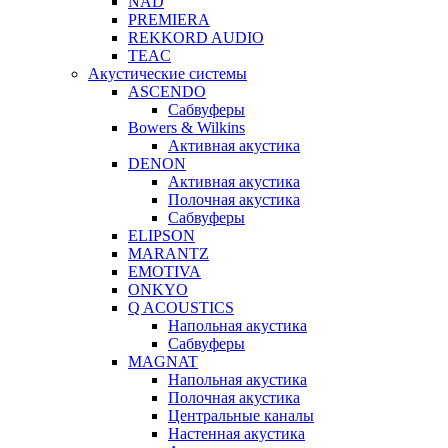
NAD
PREMIERA
REKKORD AUDIO
TEAC
Акустические системы
ASCENDO
Сабвуферы
Bowers & Wilkins
Активная акустика
DENON
Активная акустика
Полочная акустика
Сабвуферы
ELIPSON
MARANTZ
EMOTIVA
ONKYO
Q ACOUSTICS
Напольная акустика
Сабвуферы
MAGNAT
Напольная акустика
Полочная акустика
Центральные каналы
Настенная акустика