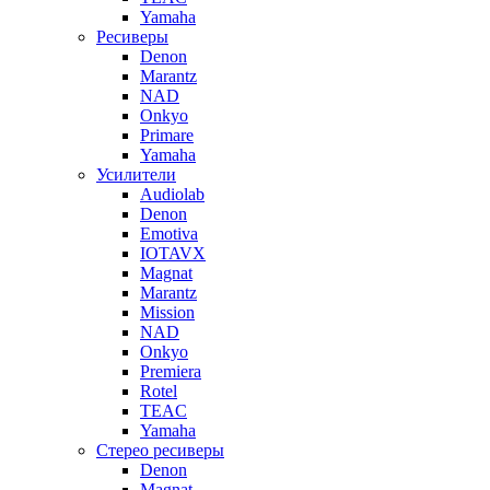
Yamaha
Ресиверы
Denon
Marantz
NAD
Onkyo
Primare
Yamaha
Усилители
Audiolab
Denon
Emotiva
IOTAVX
Magnat
Marantz
Mission
NAD
Onkyo
Premiera
Rotel
TEAC
Yamaha
Стерео ресиверы
Denon
Magnat