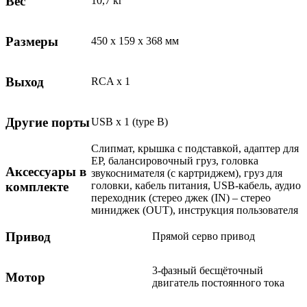
Вес
10,7 кг
Размеры
450 x 159 x 368 мм
Выход
RCA x 1
Другие порты
USB x 1 (type B)
Слипмат, крышка с подставкой, адаптер для
EP, балансировочный груз, головка
Аксессуары в
звукоснимателя (с картриджем), груз для
комплекте
головки, кабель питания, USB-кабель, аудио
переходник (стерео джек (IN) – стерео
миниджек (OUT), инструкция пользователя
Привод
Прямой серво привод
3-фазный бесщёточный
Мотор
двигатель постоянного тока