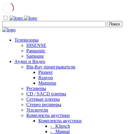
Телевизоры
HISENSE
Panasonic
Samsung
Аудио и Видео
Blu-Ray проигрыватели
Pioneer
Reavon
Magnetar
Ресиверы
CD / SACD плееры
Сетевые плееры
Стерео ресиверы
Усилители
Комплекты акустики
Комплекты акустики
- Klipsch
- Magnat