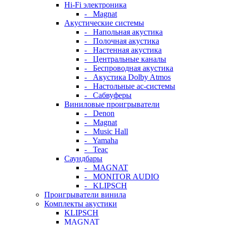
Hi-Fi электроника
- Magnat
Акустические системы
- Напольная акустика
- Полочная акустика
- Настенная акустика
- Центральные каналы
- Беспроводная акустика
- Акустика Dolby Atmos
- Настольные ас-системы
- Сабвуферы
Виниловые проигрыватели
- Denon
- Magnat
- Music Hall
- Yamaha
- Teac
Саундбары
- MAGNAT
- MONITOR AUDIO
- KLIPSCH
Проигрыватели винила
Комплекты акустики
KLIPSCH
MAGNAT