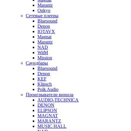
Marantz
Onkyo
Сетевые плееры
Bluesound
Denon
IOTAVX
Magnat
Marantz
NAD
WiiM
Mission
Саундбары
Bluesound
Denon
KEF
Klipsch
Polk Audio
Проигрыватели винила
AUDIO-TECHNICA
DENON
ELIPSON
MAGNAT
MARANTZ
MUSIC HALL