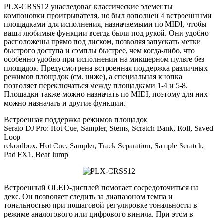
PLX-CRSS12 унаследовал классические элементы
компоновки проигрывателя, но был дополнен 4 встроенными
площадками для исполнения, назначаемыми по MIDI, чтобы
ваши любимые функции всегда были под рукой. Они удобно
расположены прямо под диском, позволяя запускать метки
быстрого доступа и сэмплы быстрее, чем когда-либо, что
особенно удобно при исполнении на микшерном пульте без
площадок. Предусмотрена встроенная поддержка различных
режимов площадок (см. ниже), а специальная кнопка
позволяет переключаться между площадками 1-4 и 5-8.
Площадки также можно назначать по MIDI, поэтому для них
можно назначать и другие функции.
Встроенная поддержка режимов площадок
Serato DJ Pro: Hot Cue, Sampler, Stems, Scratch Bank, Roll, Saved
Loop
rekordbox: Hot Cue, Sampler, Track Separation, Sample Scratch,
Pad FX1, Beat Jump
Встроенный OLED-дисплей помогает сосредоточиться на
деке. Он позволяет следить за диапазоном темпа и
тональностью при пошаговой регулировке тональности в
режиме аналогового или цифрового винила. При этом в