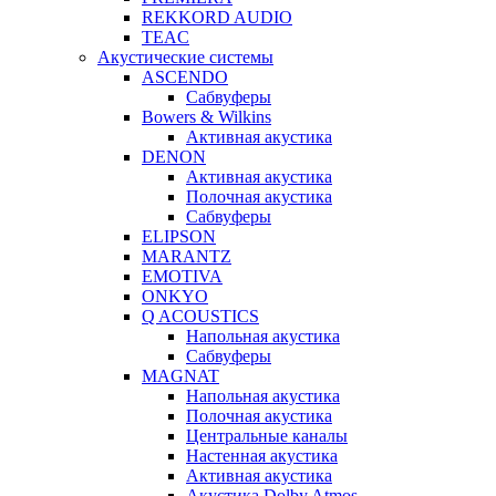
REKKORD AUDIO
TEAC
Акустические системы
ASCENDO
Сабвуферы
Bowers & Wilkins
Активная акустика
DENON
Активная акустика
Полочная акустика
Сабвуферы
ELIPSON
MARANTZ
EMOTIVA
ONKYO
Q ACOUSTICS
Напольная акустика
Сабвуферы
MAGNAT
Напольная акустика
Полочная акустика
Центральные каналы
Настенная акустика
Активная акустика
Акустика Dolby Atmos