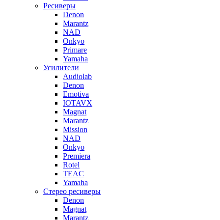
Ресиверы
Denon
Marantz
NAD
Onkyo
Primare
Yamaha
Усилители
Audiolab
Denon
Emotiva
IOTAVX
Magnat
Marantz
Mission
NAD
Onkyo
Premiera
Rotel
TEAC
Yamaha
Стерео ресиверы
Denon
Magnat
Marantz