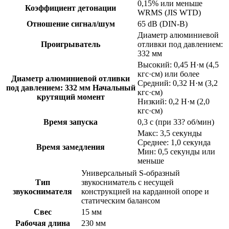
0,15% или меньше
Коэффициент детонации
WRMS (JIS WTD)
Отношение сигнал/шум
65 dB (DIN-B)
Диаметр алюминиевой
Проигрыватель
отливки под давлением:
332 мм
Высокий: 0,45 Н·м (4,5
кгс·см) или более
Диаметр алюминиевой отливки
Средний: 0,32 Н·м (3,2
под давлением: 332 мм Начальный
кгс·см)
крутящий момент
Низкий: 0,2 Н·м (2,0
кгс·см)
Время запуска
0,3 с (при 33? об/мин)
Макс: 3,5 секунды
Среднее: 1,0 секунда
Время замедления
Мин: 0,5 секунды или
меньше
Универсальный S-образный
Тип
звукосниматель с несущей
звукоснимателя
конструкцией на карданной опоре и
статическим балансом
Свес
15 мм
Рабочая длина
230 мм