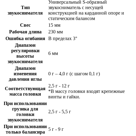
Универсальный S-образный
Тип
звукосниматель с несущей
звукоснимателя
конструкцией на карданной опоре и
статическим балансом
Свес
15 мм
Рабочая длина
230 мм
Ошибка огибания
В пределах 3°
Диапазон
регулировки
6 мм
высоты
звукоснимателя
Диапазон
изменения
0 г – 4,0 г (с шагом 0,1 г)
давления иглы
2,5 г - 12 г
Соответствующая
*В массу головки входят крепежные
масса головки
винты и гайки.
При использовании
грузика для
2,5 г - 5,5 г
головки
звукоснимателя
При использовании
5 г - 9 г
только балансира