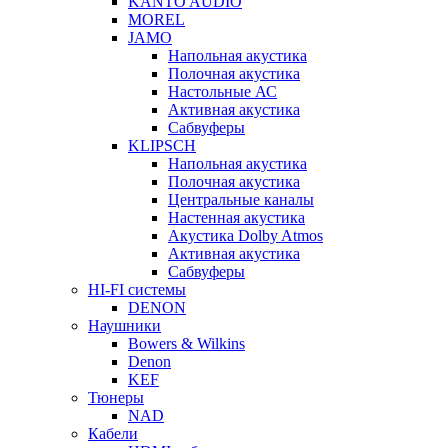
KANTO AUDIO
MOREL
JAMO
Напольная акустика
Полочная акустика
Настольные АС
Активная акустика
Сабвуферы
KLIPSCH
Напольная акустика
Полочная акустика
Центральные каналы
Настенная акустика
Акустика Dolby Atmos
Активная акустика
Сабвуферы
HI-FI системы
DENON
Наушники
Bowers & Wilkins
Denon
KEF
Тюнеры
NAD
Кабели