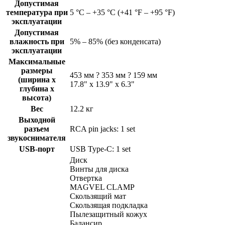
Допустимая
температура при
5 °C – +35 °C (+41 °F – +95 °F)
эксплуатации
Допустимая
влажность при
5% – 85% (без конденсата)
эксплуатации
Максимальные
размеры
453 мм ? 353 мм ? 159 мм
(ширина x
17.8" x 13.9" x 6.3"
глубина x
высота)
Вес
12.2 кг
Выходной
разъем
RCA pin jacks: 1 set
звукоснимателя
USB-порт
USB Type-C: 1 set
Диск
Винты для диска
Отвертка
MAGVEL CLAMP
Скользящий мат
Скользящая подкладка
Пылезащитный кожух
Балансир