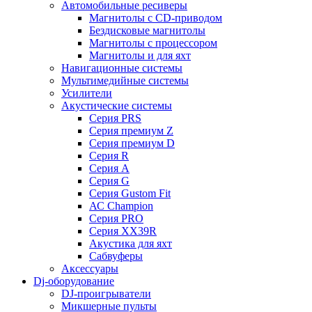
Автомобильные ресиверы
Магнитолы с CD-приводом
Бездисковые магнитолы
Магнитолы с процессором
Магнитолы и для яхт
Навигационные системы
Мультимедийные системы
Усилители
Акустические системы
Cерия PRS
Cерия премиум Z
Cерия премиум D
Cерия R
Cерия A
Cерия G
Cерия Gustom Fit
АС Champion
Cерия PRO
Cерия XX39R
Акустика для яхт
Сабвуферы
Аксессуары
Dj-оборудование
DJ-проигрыватели
Микшерные пульты