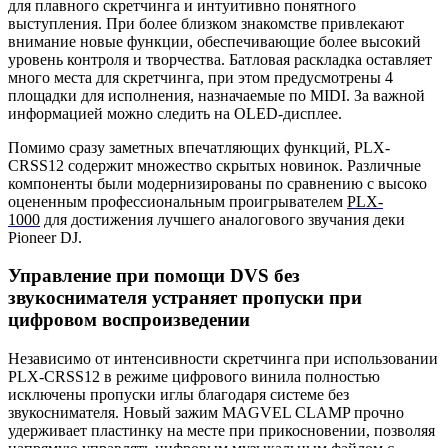
для плавного скретчинга и интуитивно понятного
выступления. При более близком знакомстве привлекают
внимание новые функции, обеспечивающие более высокий
уровень контроля и творчества. Батловая раскладка оставляет
много места для скретчинга, при этом предусмотрены 4
площадки для исполнения, назначаемые по MIDI. За важной
информацией можно следить на OLED-дисплее.
Помимо сразу заметных впечатляющих функций, PLX-
CRSS12 содержит множество скрытых новинок. Различные
компоненты были модернизированы по сравнению с высоко
оцененным профессиональным проигрывателем
PLX-
1000
для достижения лучшего аналогового звучания деки
Pioneer DJ.
Управление при помощи DVS без
звукоснимателя устраняет пропуски при
цифровом воспроизведении
Независимо от интенсивности скретчинга при использовании
PLX-CRSS12 в режиме цифрового винила полностью
исключены пропуски иглы благодаря системе без
звукоснимателя. Новый зажим MAGVEL CLAMP прочно
удерживает пластинку на месте при прикосновении, позволяя