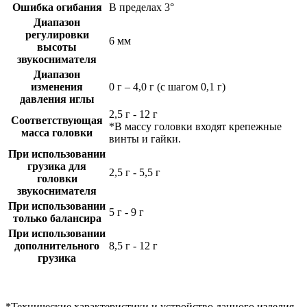
Ошибка огибания
В пределах 3°
Диапазон
регулировки
6 мм
высоты
звукоснимателя
Диапазон
изменения
0 г – 4,0 г (с шагом 0,1 г)
давления иглы
2,5 г - 12 г
Соответствующая
*В массу головки входят крепежные
масса головки
винты и гайки.
При использовании
грузика для
2,5 г - 5,5 г
головки
звукоснимателя
При использовании
5 г - 9 г
только балансира
При использовании
дополнительного
8,5 г - 12 г
грузика
*Технические характеристики и устройство данного изделия