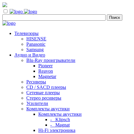
Телевизоры
HISENSE
Panasonic
Samsung
Аудио и Видео
Blu-Ray проигрыватели
Pioneer
Reavon
Magnetar
Ресиверы
CD / SACD плееры
Сетевые плееры
Стерео ресиверы
Усилители
Комплекты акустики
Комплекты акустики
- Klipsch
- Magnat
Hi-Fi электроника