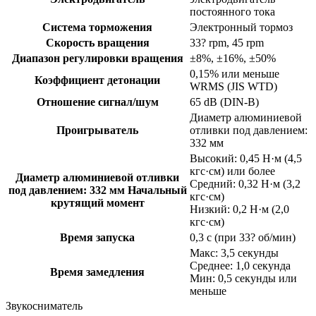
постоянного тока
Система торможения
Электронный тормоз
Скорость вращения
33? rpm, 45 rpm
Диапазон регулировки вращения
±8%, ±16%, ±50%
0,15% или меньше
Коэффициент детонации
WRMS (JIS WTD)
Отношение сигнал/шум
65 dB (DIN-B)
Диаметр алюминиевой
Проигрыватель
отливки под давлением:
332 мм
Высокий: 0,45 Н·м (4,5
кгс·см) или более
Диаметр алюминиевой отливки
Средний: 0,32 Н·м (3,2
под давлением: 332 мм Начальный
кгс·см)
крутящий момент
Низкий: 0,2 Н·м (2,0
кгс·см)
Время запуска
0,3 с (при 33? об/мин)
Макс: 3,5 секунды
Среднее: 1,0 секунда
Время замедления
Мин: 0,5 секунды или
меньше
Звукосниматель