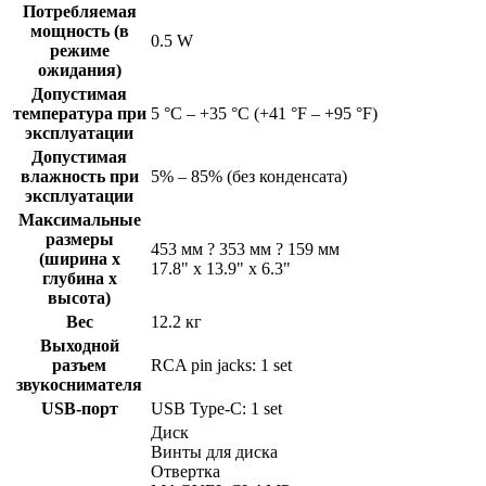
Потребляемая
мощность (в
0.5 W
режиме
ожидания)
Допустимая
температура при
5 °C – +35 °C (+41 °F – +95 °F)
эксплуатации
Допустимая
влажность при
5% – 85% (без конденсата)
эксплуатации
Максимальные
размеры
453 мм ? 353 мм ? 159 мм
(ширина x
17.8" x 13.9" x 6.3"
глубина x
высота)
Вес
12.2 кг
Выходной
разъем
RCA pin jacks: 1 set
звукоснимателя
USB-порт
USB Type-C: 1 set
Диск
Винты для диска
Отвертка