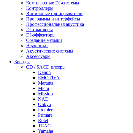
Комплексные DJ-системы
Контроллеры
Виниловые проигрыватели
Программы и интерфейсы
Профессиональная акустика
DJ-сэмплеры
DJ-эффекторы
Создание музыки
Наушники
Акустические системы
Аксессуары
Бренды
CD / SACD плееры
Denon
EMOTIVA
Marantz
Michi
Mission
NAD
Onkyo
Premiera
Primare
Rotel
TEAC
Yamaha