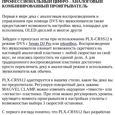
ПРОФЕССИОНАЛЬНЫЙ ЦИФРО - АНАЛОГОВЫЙ
КОМБИНИРОВАННЫЙ ПРОИГРЫВАТЕЛЬ
Первая в мире дека с аналоговым воспроизведением и
управлением при помощи DVS без звукоснимателя также
предоставляет возможность настройки звука, площадки для
исполнения, OLED-дисплей и многое другое
Забудьте о пропусках иглы при использовании PLX-CRSS12 в
режиме DVS с
Serato DJ Pro
или
rekordbox
. Воспроизведение
без звукоснимателя означает возможность скретчинга на
настоящей аналоговой пластинке с любой скоростью на свой
вкус, не опасаясь пропустить ни единой доли. А для
традиционного воспроизведения пластинки достаточно
просто переключить деку в аналоговый режим и использовать
звукосниматель как обычно.
PLX-CRSS12 адаптируется к вашему стилю, какие бы деки вы
ни предпочитали. Регулируя поворотный диск зажима
MAGVEL CLAMP, можно изменять ощущение «тяжести» или
«легкости» пластинки. При этом можно регулировать уровень
крутящего момента проигрывателя в настройках утилиты с
возможностью выбора 3 скоростей остановки.
С первого взгляда понятно, что PLX-CRSS12 был разработан