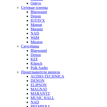
Onkyo
Сетевые плееры
Bluesound
Denon
IOTAVX
Magnat
Marantz
NAD
WiiM
Mission
Саундбары
Bluesound
Denon
KEF
Klipsch
Polk Audio
Проигрыватели винила
AUDIO-TECHNICA
DENON
ELIPSON
MAGNAT
MARANTZ
MUSIC HALL
NAD
PREMIERA