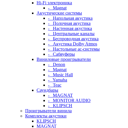
Hi-Fi электроника
- Magnat
Акустические системы
- Напольная акустика
- Полочная акустика
- Настенная акустика
- Центральные каналы
- Беспроводная акустика
- Акустика Dolby Atmos
- Настольные ас-системы
- Сабвуферы
Виниловые проигрыватели
- Denon
- Magnat
- Music Hall
- Yamaha
- Teac
Саундбары
- MAGNAT
- MONITOR AUDIO
- KLIPSCH
Проигрыватели винила
Комплекты акустики
KLIPSCH
MAGNAT