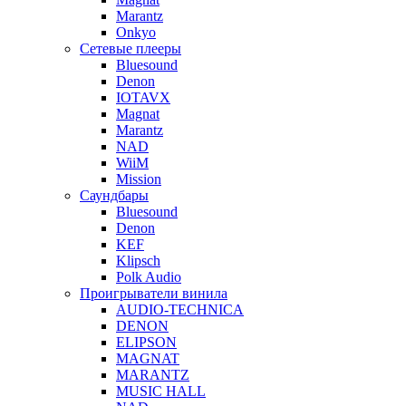
Marantz
Onkyo
Сетевые плееры
Bluesound
Denon
IOTAVX
Magnat
Marantz
NAD
WiiM
Mission
Саундбары
Bluesound
Denon
KEF
Klipsch
Polk Audio
Проигрыватели винила
AUDIO-TECHNICA
DENON
ELIPSON
MAGNAT
MARANTZ
MUSIC HALL