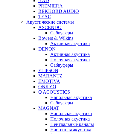
NAD
PREMIERA
REKKORD AUDIO
TEAC
Акустические системы
ASCENDO
Сабвуферы
Bowers & Wilkins
Активная акустика
DENON
Активная акустика
Полочная акустика
Сабвуферы
ELIPSON
MARANTZ
EMOTIVA
ONKYO
Q ACOUSTICS
Напольная акустика
Сабвуферы
MAGNAT
Напольная акустика
Полочная акустика
Центральные каналы
Настенная акустика