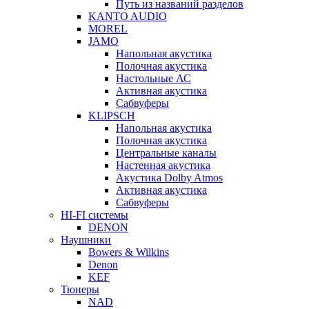
Путь из названий разделов
KANTO AUDIO
MOREL
JAMO
Напольная акустика
Полочная акустика
Настольные АС
Активная акустика
Сабвуферы
KLIPSCH
Напольная акустика
Полочная акустика
Центральные каналы
Настенная акустика
Акустика Dolby Atmos
Активная акустика
Сабвуферы
HI-FI системы
DENON
Наушники
Bowers & Wilkins
Denon
KEF
Тюнеры
NAD