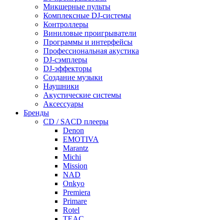
Микшерные пульты
Комплексные DJ-системы
Контроллеры
Виниловые проигрыватели
Программы и интерфейсы
Профессиональная акустика
DJ-сэмплеры
DJ-эффекторы
Создание музыки
Наушники
Акустические системы
Аксессуары
Бренды
CD / SACD плееры
Denon
EMOTIVA
Marantz
Michi
Mission
NAD
Onkyo
Premiera
Primare
Rotel
TEAC