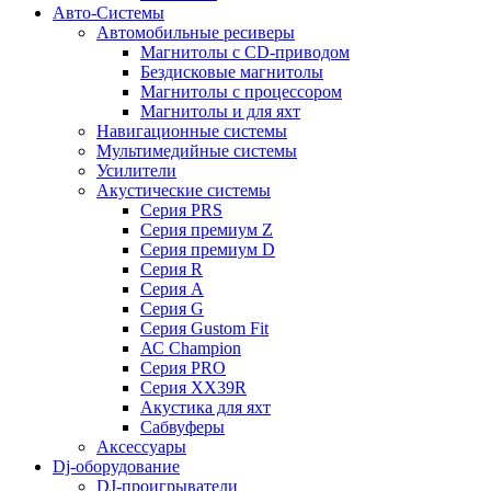
Авто-Системы
Автомобильные ресиверы
Магнитолы с CD-приводом
Бездисковые магнитолы
Магнитолы с процессором
Магнитолы и для яхт
Навигационные системы
Мультимедийные системы
Усилители
Акустические системы
Cерия PRS
Cерия премиум Z
Cерия премиум D
Cерия R
Cерия A
Cерия G
Cерия Gustom Fit
АС Champion
Cерия PRO
Cерия XX39R
Акустика для яхт
Сабвуферы
Аксессуары
Dj-оборудование
DJ-проигрыватели