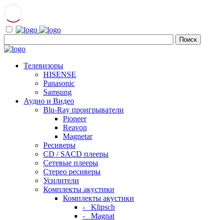
Телевизоры
HISENSE
Panasonic
Samsung
Аудио и Видео
Blu-Ray проигрыватели
Pioneer
Reavon
Magnetar
Ресиверы
CD / SACD плееры
Сетевые плееры
Стерео ресиверы
Усилители
Комплекты акустики
Комплекты акустики
- Klipsch
- Magnat