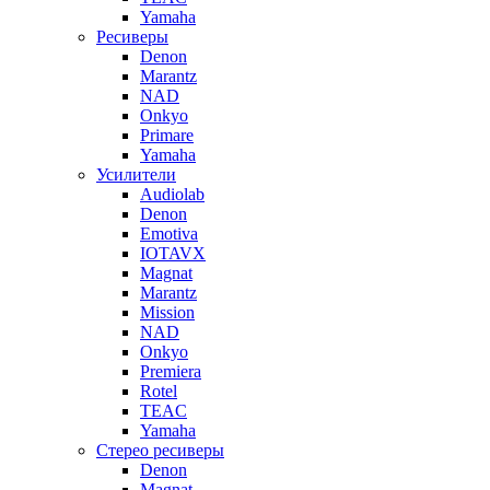
Yamaha
Ресиверы
Denon
Marantz
NAD
Onkyo
Primare
Yamaha
Усилители
Audiolab
Denon
Emotiva
IOTAVX
Magnat
Marantz
Mission
NAD
Onkyo
Premiera
Rotel
TEAC
Yamaha
Стерео ресиверы
Denon
Magnat