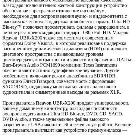
Благодаря исключительно жесткой конструкции устройство
обеспечивает прекрасное отношение сигнал/шум,
необходимое для воспроизведения аудио- и видеоконтента с
высоким качеством. Поддержка новейшего формата Ultra HD
Blu-ray™ позволяет просматривать фильмы с разрешением, в
четыре раза превосходящим стандарт 1080p Full HD. Модель
Reavon UBR-X200 также совместима с современным
форматом Dolby Vision®, в котором реализована поддержка
расширенного динамического диапазона (HDR) и широкого
цветового пространства с выдающимся уровнем
цветопередачи, контрастности и яркости изображения. ЦАПы
Burr-Brown Audio PCM1690 компании Texas Instruments
обеспечивают истинно аудиофильское звучание. Другие
особенности включают режим апскейлинга SDR/HDR,
функцию Direct/Transport, совместимость с форматами
SACD/DSD, поддержку многоканального аналогового
аудиосигнала и симметричные выходы на разъемах XLR.
Проигрыватель
Reavon
UBR-X200 придаст универсальность
вашему домашнему кинотеатру, благодаря способности
воспроизводить диски Ultra HD Blu-ray, DVD, CD, SACD,
DVD-Audio, а также музыкальные файлы высокого
разрешения с USB-накопителей и сетевых устройств. Внешне
проигрыватель выглядит как устройство премиум-класса —