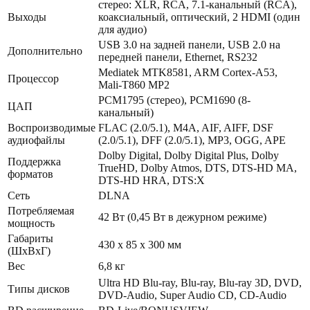
стерео: XLR, RCA, 7.1-канальный (RCA),
Выходы
коаксиальный, оптический, 2 HDMI (один
для аудио)
USB 3.0 на задней панели, USB 2.0 на
Дополнительно
передней панели, Ethernet, RS232
Mediatek MTK8581, ARM Cortex-A53,
Процессор
Mali-T860 MP2
PCM1795 (стерео), PCM1690 (8-
ЦАП
канальный)
Воспроизводимые
FLAC (2.0/5.1), M4A, AIF, AIFF, DSF
аудиофайлы
(2.0/5.1), DFF (2.0/5.1), MP3, OGG, APE
Dolby Digital, Dolby Digital Plus, Dolby
Поддержка
TrueHD, Dolby Atmos, DTS, DTS-HD MA,
форматов
DTS-HD HRA, DTS:X
Сеть
DLNA
Потребляемая
42 Вт (0,45 Вт в дежурном режиме)
мощность
Габариты
430 x 85 x 300 мм
(ШхВхГ)
Вес
6,8 кг
Ultra HD Blu-ray, Blu-ray, Blu-ray 3D, DVD,
Типы дисков
DVD-Audio, Super Audio CD, CD-Audio