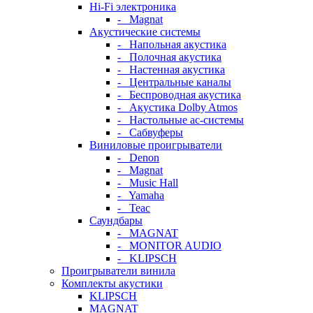
Hi-Fi электроника
- Magnat
Акустические системы
- Напольная акустика
- Полочная акустика
- Настенная акустика
- Центральные каналы
- Беспроводная акустика
- Акустика Dolby Atmos
- Настольные ас-системы
- Сабвуферы
Виниловые проигрыватели
- Denon
- Magnat
- Music Hall
- Yamaha
- Teac
Саундбары
- MAGNAT
- MONITOR AUDIO
- KLIPSCH
Проигрыватели винила
Комплекты акустики
KLIPSCH
MAGNAT