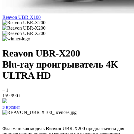
Reavon UBR-X100
Reavon UBR-X200
Blu-ray проигрыватель 4K
ULTRA HD
–
1
+
159 990
i
в кредит
Флагманская модель
Reavon
UBR-X200 предназначена для
проигрывания дисков с максимально высоким качеством.