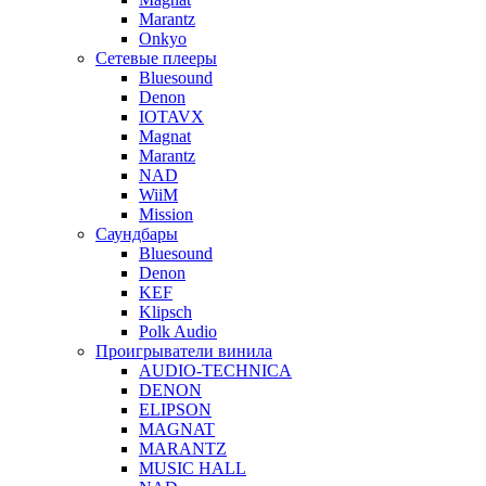
Marantz
Onkyo
Сетевые плееры
Bluesound
Denon
IOTAVX
Magnat
Marantz
NAD
WiiM
Mission
Саундбары
Bluesound
Denon
KEF
Klipsch
Polk Audio
Проигрыватели винила
AUDIO-TECHNICA
DENON
ELIPSON
MAGNAT
MARANTZ
MUSIC HALL