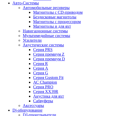
Авто-Системы
Автомобильные ресиверы
Магнитолы с CD-приводом
Бездисковые магнитолы
Магнитолы с процессором
Магнитолы и для яхт
Навигационные системы
Мультимедийные системы
Усилители
Акустические системы
Cерия PRS
Cерия премиум Z
Cерия премиум D
Cерия R
Cерия A
Cерия G
Cерия Gustom Fit
АС Champion
Cерия PRO
Cерия XX39R
Акустика для яхт
Сабвуферы
Аксессуары
Dj-оборудование
DJ-проигрыватели