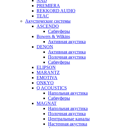
NAD
PREMIERA
REKKORD AUDIO
TEAC
Акустические системы
ASCENDO
Сабвуферы
Bowers & Wilkins
Активная акустика
DENON
Активная акустика
Полочная акустика
Сабвуферы
ELIPSON
MARANTZ
EMOTIVA
ONKYO
Q ACOUSTICS
Напольная акустика
Сабвуферы
MAGNAT
Напольная акустика
Полочная акустика
Центральные каналы
Настенная акустика