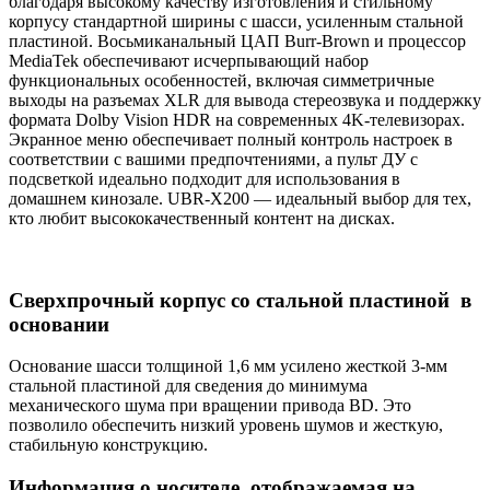
благодаря высокому качеству изготовления и стильному
корпусу стандартной ширины с шасси, усиленным стальной
пластиной. Восьмиканальный ЦАП Burr-Brown и процессор
MediaTek обеспечивают исчерпывающий набор
функциональных особенностей, включая симметричные
выходы на разъемах XLR для вывода стереозвука и поддержку
формата Dolby Vision HDR на современных 4K-телевизорах.
Экранное меню обеспечивает полный контроль настроек в
соответствии с вашими предпочтениями, а пульт ДУ с
подсветкой идеально подходит для использования в
домашнем кинозале. UBR-X200 — идеальный выбор для тех,
кто любит высококачественный контент на дисках.
Сверхпрочный корпус со стальной пластиной в
основании
Основание шасси толщиной 1,6 мм усилено жесткой 3-мм
стальной пластиной для сведения до минимума
механического шума при вращении привода BD. Это
позволило обеспечить низкий уровень шумов и жесткую,
стабильную конструкцию.
Информация о носителе, отображаемая на