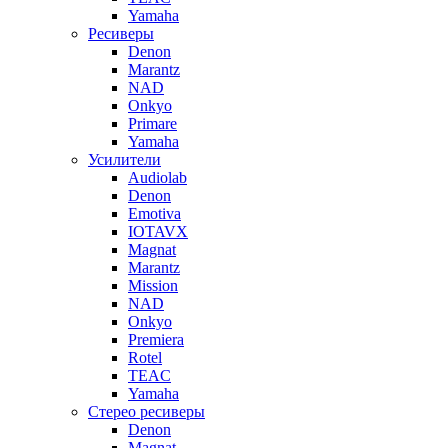
Yamaha
Ресиверы
Denon
Marantz
NAD
Onkyo
Primare
Yamaha
Усилители
Audiolab
Denon
Emotiva
IOTAVX
Magnat
Marantz
Mission
NAD
Onkyo
Premiera
Rotel
TEAC
Yamaha
Стерео ресиверы
Denon
Magnat