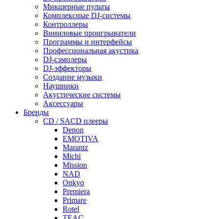
Микшерные пульты
Комплексные DJ-системы
Контроллеры
Виниловые проигрыватели
Программы и интерфейсы
Профессиональная акустика
DJ-сэмплеры
DJ-эффекторы
Создание музыки
Наушники
Акустические системы
Аксессуары
Бренды
CD / SACD плееры
Denon
EMOTIVA
Marantz
Michi
Mission
NAD
Onkyo
Premiera
Primare
Rotel
TEAC