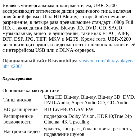
Являясь универсальным проигрывателем, UBR-X200
воспроизводит оптические диски различного типа, включая
новейший формат Ultra HD Blu-ray, который обеспечивает
разрешение, в четыре раза превышающее стандарт 1080p Full
HD, а также диски Blu-ray, Blu-ray 3D, DVD, CD, SACD,
музыкальные, видео- и аудиофайлы, такие как FLAC, AIFF,
DFF, DSF, JPG, TIFF, MKV и M2TS. Кроме того, UBR-X200
воспроизводит аудио- и видеоконтент с внешних накопителей
с интерфейсом USB или с DLNA-серверов.
Официальный сайт Reavon:https:
//reavon.com/bluray-player-
ubr-x200/
Характеристики
Основные характеристики
Ultra HD Blu-ray, Blu-ray, Blu-ray 3D, DVD,
Типы дисков
DVD-Audio, Super Audio CD, CD-Audio
BD расширение
BD-Live/BONUSVIEW
Расширенные
поддержка Dolby Vision, HDR10;True 24p
возможности
Cinema, 4K Upscaling
яркость, контраст, баланс цвета, резкость,
Настройка видео
подавление шумов