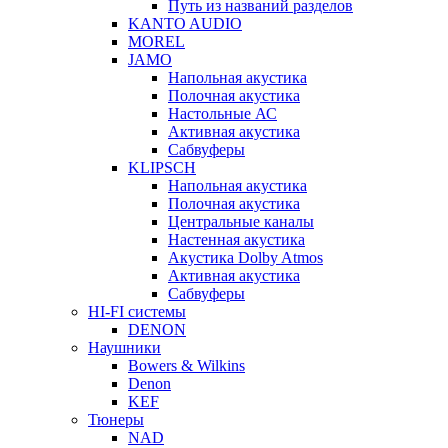
Путь из названий разделов
KANTO AUDIO
MOREL
JAMO
Напольная акустика
Полочная акустика
Настольные АС
Активная акустика
Сабвуферы
KLIPSCH
Напольная акустика
Полочная акустика
Центральные каналы
Настенная акустика
Акустика Dolby Atmos
Активная акустика
Сабвуферы
HI-FI системы
DENON
Наушники
Bowers & Wilkins
Denon
KEF
Тюнеры
NAD