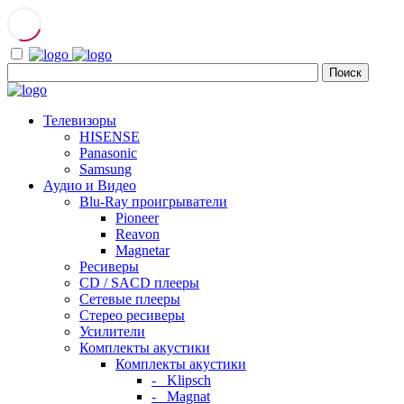
Телевизоры
HISENSE
Panasonic
Samsung
Аудио и Видео
Blu-Ray проигрыватели
Pioneer
Reavon
Magnetar
Ресиверы
CD / SACD плееры
Сетевые плееры
Стерео ресиверы
Усилители
Комплекты акустики
Комплекты акустики
- Klipsch
- Magnat