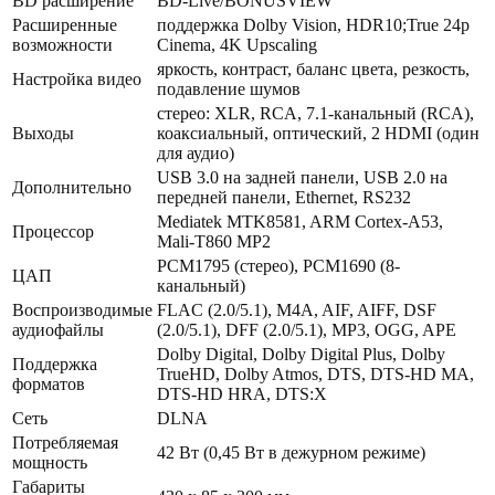
BD расширение
BD-Live/BONUSVIEW
Расширенные
поддержка Dolby Vision, HDR10;True 24p
возможности
Cinema, 4K Upscaling
яркость, контраст, баланс цвета, резкость,
Настройка видео
подавление шумов
стерео: XLR, RCA, 7.1-канальный (RCA),
Выходы
коаксиальный, оптический, 2 HDMI (один
для аудио)
USB 3.0 на задней панели, USB 2.0 на
Дополнительно
передней панели, Ethernet, RS232
Mediatek MTK8581, ARM Cortex-A53,
Процессор
Mali-T860 MP2
PCM1795 (стерео), PCM1690 (8-
ЦАП
канальный)
Воспроизводимые
FLAC (2.0/5.1), M4A, AIF, AIFF, DSF
аудиофайлы
(2.0/5.1), DFF (2.0/5.1), MP3, OGG, APE
Dolby Digital, Dolby Digital Plus, Dolby
Поддержка
TrueHD, Dolby Atmos, DTS, DTS-HD MA,
форматов
DTS-HD HRA, DTS:X
Сеть
DLNA
Потребляемая
42 Вт (0,45 Вт в дежурном режиме)
мощность
Габариты