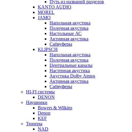
Путь из названий разделов
KANTO AUDIO
MOREL
JAMO
Напольная акустика
Полочная акустика
Настольные АС
Активная акустика
Сабвуферы
KLIPSCH
Напольная акустика
Полочная акустика
Центральные каналы
Настенная акустика
Акустика Dolby Atmos
Активная акустика
Сабвуферы
HI-FI системы
DENON
Наушники
Bowers & Wilkins
Denon
KEF
Тюнеры
NAD