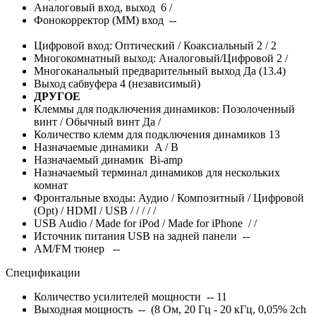
Аналоговый вход, выход 6 /
Фонокорректор (MM) вход --
Цифровой вход: Оптический / Коаксиальный 2 / 2
Многокомнатный выход: Аналоговый/Цифровой 2 /
Многоканальный предварительный выход Да (13.4)
Выход сабвуфера 4 (независимый)
ДРУГОЕ
Клеммы для подключения динамиков: Позолоченный
винт / Обычный винт Да /
Количество клемм для подключения динамиков 13
Назначаемые динамики A / B
Назначаемый динамик Bi-amp
Назначаемый терминал динамиков для нескольких
комнат
Фронтальные входы: Аудио / Композитный / Цифровой
(Opt) / HDMI / USB
/
/
/
/
/
USB Audio / Made for iPod / Made for iPhone
/
/
Источник питания USB на задней панели --
AM/FM тюнер --
Спецификации
Количество усилителей мощности -- 11
Выходная мощность -- (8 Ом, 20 Гц - 20 кГц, 0,05% 2ch