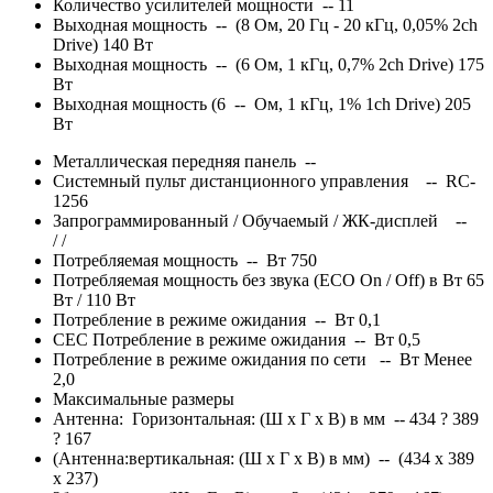
Количество усилителей мощности -- 11
Выходная мощность -- (8 Ом, 20 Гц - 20 кГц, 0,05% 2ch
Drive) 140 Вт
Выходная мощность -- (6 Ом, 1 кГц, 0,7% 2ch Drive) 175
Вт
Выходная мощность (6 -- Ом, 1 кГц, 1% 1ch Drive) 205
Вт
Металлическая передняя панель --
Системный пульт дистанционного управления -- RC-
1256
Запрограммированный / Обучаемый / ЖК-дисплей --
/
/
Потребляемая мощность -- Вт 750
Потребляемая мощность без звука (ECO On / Off) в Вт 65
Вт / 110 Вт
Потребление в режиме ожидания -- Вт 0,1
CEC Потребление в режиме ожидания -- Вт 0,5
Потребление в режиме ожидания по сети -- Вт Менее
2,0
Максимальные размеры
Антенна: Горизонтальная: (Ш x Г x В) в мм -- 434 ? 389
? 167
(Антенна:вертикальная: (Ш x Г x В) в мм) -- (434 x 389
x 237)