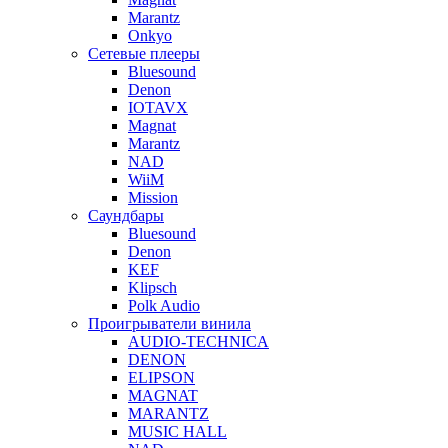
Marantz
Onkyo
Сетевые плееры
Bluesound
Denon
IOTAVX
Magnat
Marantz
NAD
WiiM
Mission
Саундбары
Bluesound
Denon
KEF
Klipsch
Polk Audio
Проигрыватели винила
AUDIO-TECHNICA
DENON
ELIPSON
MAGNAT
MARANTZ
MUSIC HALL