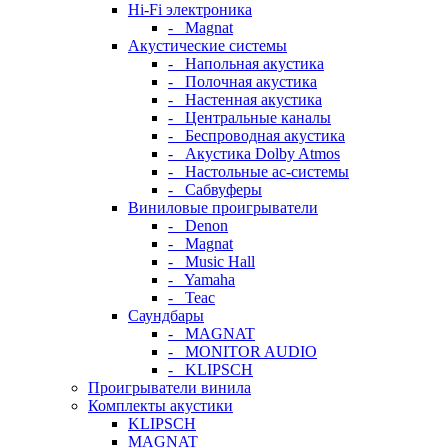
Hi-Fi электроника
- Magnat
Акустические системы
- Напольная акустика
- Полочная акустика
- Настенная акустика
- Центральные каналы
- Беспроводная акустика
- Акустика Dolby Atmos
- Настольные ас-системы
- Сабвуферы
Виниловые проигрыватели
- Denon
- Magnat
- Music Hall
- Yamaha
- Teac
Саундбары
- MAGNAT
- MONITOR AUDIO
- KLIPSCH
Проигрыватели винила
Комплекты акустики
KLIPSCH
MAGNAT