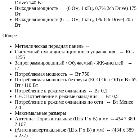
Drive) 140 Вт
Выходная мощность -- (6 Ом, 1 кГц, 0,7% 2ch Drive) 175
Вт
Выходная мощность (6 -- Ом, 1 кГц, 1% 1ch Drive) 205
Вт
Общее
Металлическая передняя панель --
Системный пульт дистанционного управления -- RC-
1256
Запрограммированный / Обучаемый / ЖК-дисплей --
/
/
Потребляемая мощность -- Вт 750
Потребляемая мощность без звука (ECO On / Off) в Вт 65
Вт / 110 Вт
Потребление в режиме ожидания -- Вт 0,1
CEC Потребление в режиме ожидания -- Вт 0,5
Потребление в режиме ожидания по сети -- Вт Менее
2,0
Максимальные размеры
Антенна: Горизонтальная: (Ш x Г x В) в мм -- 434 ? 389
? 167
(Антенна:вертикальная: (Ш x Г x В) в мм) -- (434 x 389
x 237)