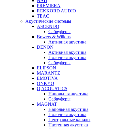
NAD
PREMIERA
REKKORD AUDIO
TEAC
Акустические системы
ASCENDO
Сабвуферы
Bowers & Wilkins
Активная акустика
DENON
Активная акустика
Полочная акустика
Сабвуферы
ELIPSON
MARANTZ
EMOTIVA
ONKYO
Q ACOUSTICS
Напольная акустика
Сабвуферы
MAGNAT
Напольная акустика
Полочная акустика
Центральные каналы
Настенная акустика