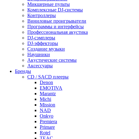
Микшерные пульты
Комплексные DJ-системы
Контроллеры
Виниловые проигрыватели
Программы и интерфейсы
Профессиональная акустика
DJ-сэмплеры
DJ-эффекторы
Создание музыки
Наушники
Акустические системы
Аксессуары
Бренды
CD / SACD плееры
Denon
EMOTIVA
Marantz
Michi
Mission
NAD
Onkyo
Premiera
Primare
Rotel
TEAC