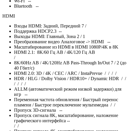
Wi-Fi --
Bluetooth --
HDMI
Входы HDMI: Задний, Передний 7 /
Поддержка HDCP2.3 --
Выходы HDMI: Главный, Зона 2 / 1
Преобразование видео Аналоговое -> HDMI --
Масштабирование из HDMI в HDMI 1080P/4K в 8K
HDMI 2.1: 8K/60 Гц AB / 4K/120 Гц AB
/
8K/60Hz AB / 4K/120Hz AB Pass-Through In/Out 7 / 2 (до
40 Гбит/с)
HDMI 2.0: 3D / 4K / CEC / ARC / InstaPrevue
/
/
/
/
HDR / HLG / Dolby Vision / HDR10+ / Dynamic HDR
/
/
/
/
/
/
ALLM (автоматический режим низкой задержки) для
игр --
Переменная частота обновления / Быстрый перенос
пламени / Быстрое переключение мультимедиа
/
/
Пропуск 3D-сигнала --
Пропуск сигнала 8K, масштабирование, наложение
графического интерфейса --
/
/