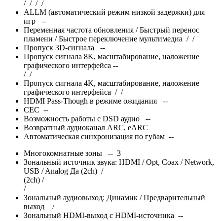
/
/
/
/
ALLM (автоматический режим низкой задержки) для
игр --
Переменная частота обновления / Быстрый перенос
пламени / Быстрое переключение мультимедиа
/
/
Пропуск 3D-сигнала --
Пропуск сигнала 8K, масштабирование, наложение
графического интерфейса --
/
/
Пропуск сигнала 4K, масштабирование, наложение
графического интерфейса
/
/
HDMI Pass-Though в режиме ожидания --
CEC --
Возможность работы с DSD аудио --
Возвратный аудиоканал ARC, eARC
Автоматическая синхронизация по губам --
Многокомнатные зоны -- 3
Зональный источник звука: HDMI / Opt, Coax / Network,
USB / Analog Да (2ch) /
(2ch) /
/
Зональный аудиовыход: Динамик / Предварительный
выход
/
Зональный HDMI-выход с HDMI-источника --