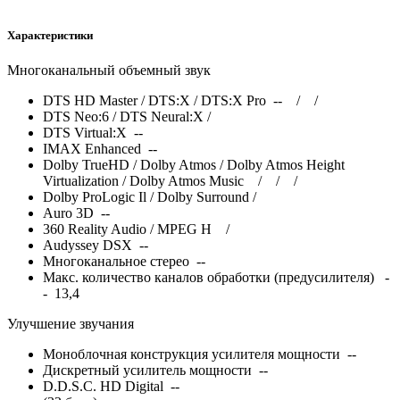
Характеристики
Многоканальный объемный звук
DTS HD Master / DTS:X / DTS:X Pro --
/
/
DTS Neo:6 / DTS Neural:X
/
DTS Virtual:X --
IMAX Enhanced --
Dolby TrueHD / Dolby Atmos / Dolby Atmos Height
Virtualization / Dolby Atmos Music
/
/
/
Dolby ProLogic Il / Dolby Surround
/
Auro 3D --
360 Reality Audio / MPEG H
/
Audyssey DSX --
Многоканальное стерео --
Макс. количество каналов обработки (предусилителя) -
- 13,4
Улучшение звучания
Моноблочная конструкция усилителя мощности --
Дискретный усилитель мощности --
D.D.S.C. HD Digital --