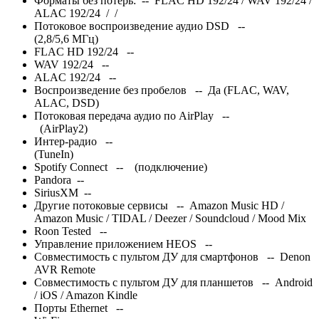
Форматы без потерь: -- FLAC HD 192/24 / WAV 192/24 /
ALAC 192/24
/
/
Потоковое воспроизведение аудио DSD --
(2,8/5,6 МГц)
FLAC HD 192/24 --
WAV 192/24 --
ALAC 192/24 --
Воспроизведение без пробелов -- Да (FLAC, WAV,
ALAC, DSD)
Потоковая передача аудио по AirPlay --
(AirPlay2)
Интер
-радио --
(TuneIn)
Spotify Connect --
(подключение)
Pandora --
SiriusXM --
Другие потоковые сервисы -- Amazon Music HD /
Amazon Music / TIDAL / Deezer / Soundcloud / Mood Mix
Roon Tested --
Управление приложением HEOS --
Совместимость с пультом ДУ для смартфонов -- Denon
AVR Remote
Совместимость с пультом ДУ для планшетов -- Android
/ iOS / Amazon Kindle
Порты Ethernet --