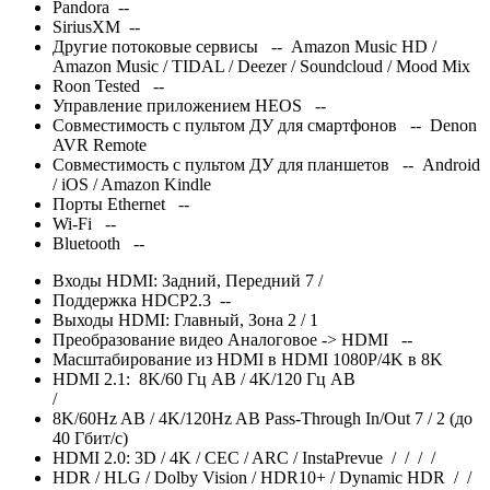
Pandora --
SiriusXM --
Другие потоковые сервисы -- Amazon Music HD /
Amazon Music / TIDAL / Deezer / Soundcloud / Mood Mix
Roon Tested --
Управление приложением HEOS --
Совместимость с пультом ДУ для смартфонов -- Denon
AVR Remote
Совместимость с пультом ДУ для планшетов -- Android
/ iOS / Amazon Kindle
Порты Ethernet --
Wi-Fi --
Bluetooth --
Входы HDMI: Задний, Передний 7 /
Поддержка HDCP2.3 --
Выходы HDMI: Главный, Зона 2 / 1
Преобразование видео Аналоговое -> HDMI --
Масштабирование из HDMI в HDMI 1080P/4K в 8K
HDMI 2.1: 8K/60 Гц AB / 4K/120 Гц AB
/
8K/60Hz AB / 4K/120Hz AB Pass-Through In/Out 7 / 2 (до
40 Гбит/с)
HDMI 2.0: 3D / 4K / CEC / ARC / InstaPrevue
/
/
/
/
HDR / HLG / Dolby Vision / HDR10+ / Dynamic HDR
/
/