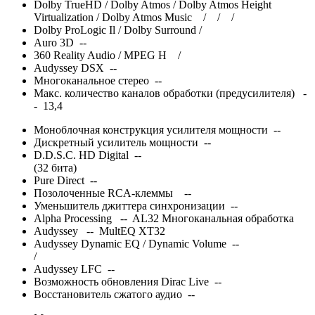
Dolby TrueHD / Dolby Atmos / Dolby Atmos Height
Virtualization / Dolby Atmos Music
/
/
/
Dolby ProLogic Il / Dolby Surround
/
Auro 3D --
360 Reality Audio / MPEG H
/
Audyssey DSX --
Многоканальное стерео --
Макс. количество каналов обработки (предусилителя) -
- 13,4
Моноблочная конструкция усилителя мощности --
Дискретный усилитель мощности --
D.D.S.C. HD Digital --
(32 бита)
Pure Direct --
Позолоченные RCA-клеммы --
Уменьшитель джиттера синхронизации --
Alpha Processing -- AL32 Многоканальная обработка
Audyssey -- MultEQ XT32
Audyssey Dynamic EQ / Dynamic Volume --
/
Audyssey LFC --
Возможность обновления Dirac Live --
Восстановитель сжатого аудио --