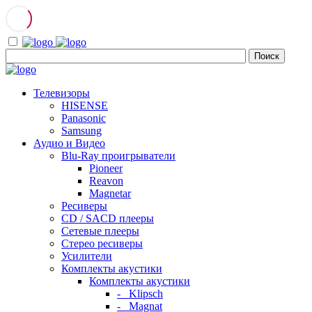
Телевизоры
HISENSE
Panasonic
Samsung
Аудио и Видео
Blu-Ray проигрыватели
Pioneer
Reavon
Magnetar
Ресиверы
CD / SACD плееры
Сетевые плееры
Стерео ресиверы
Усилители
Комплекты акустики
Комплекты акустики
- Klipsch
- Magnat