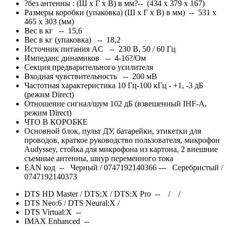
?без антенны : (Ш x Г x В) в мм?-- (434 x 379 x 167)
Размеры коробки (упаковка) (Ш x Г x В) в мм) -- 531 x
465 x 303 (мм)
Вес в кг -- 15,6
Вес в кг (упаковка) -- 18,2
Источник питания AC -- 230 В, 50 / 60 Гц
Импеданс динамиков -- 4-16?/Ом
Секция предварительного усилителя
Входная чувствительность -- 200 мВ
Частотная характеристика 10 Гц-100 кГц - +1, -3 дБ
(режим Direct)
Отношение сигнал/шум 102 дБ (взвешенный IHF-A,
режим Direct)
ЧТО В КОРОБКЕ
Основной блок, пульт ДУ, батарейки, этикетки для
проводов, краткое руководство пользователя, микрофон
Audyssey, стойка для микрофона из картона, 2 внешние
съемные антенны, шнур переменного тока
EAN код -- Черный / 0747192140366 --- Серебристый /
0747192140373
DTS HD Master / DTS:X / DTS:X Pro --
/
/
DTS Neo:6 / DTS Neural:X
/
DTS Virtual:X --
IMAX Enhanced --