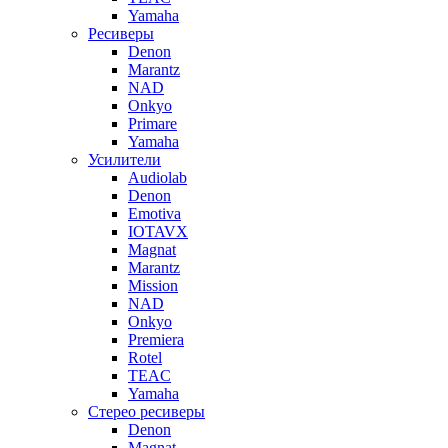
Yamaha
Ресиверы
Denon
Marantz
NAD
Onkyo
Primare
Yamaha
Усилители
Audiolab
Denon
Emotiva
IOTAVX
Magnat
Marantz
Mission
NAD
Onkyo
Premiera
Rotel
TEAC
Yamaha
Стерео ресиверы
Denon
Magnat