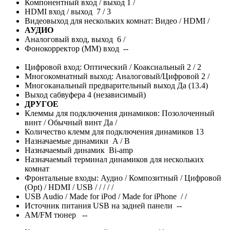
Компонентный вход / выход 1 /
HDMI вход / выход 7 / 3
Видеовыход для нескольких комнат: Видео / HDMI
/
АУДИО
Аналоговый вход, выход 6 /
Фонокорректор (MM) вход --
Цифровой вход: Оптический / Коаксиальный 2 / 2
Многокомнатный выход: Аналоговый/Цифровой 2 /
Многоканальный предварительный выход Да (13.4)
Выход сабвуфера 4 (независимый)
ДРУГОЕ
Клеммы для подключения динамиков: Позолоченный
винт / Обычный винт Да /
Количество клемм для подключения динамиков 13
Назначаемые динамики A / B
Назначаемый динамик Bi-amp
Назначаемый терминал динамиков для нескольких
комнат
Фронтальные входы: Аудио / Композитный / Цифровой
(Opt) / HDMI / USB
/
/
/
/
/
USB Audio / Made for iPod / Made for iPhone
/
/
Источник питания USB на задней панели --
AM/FM тюнер --