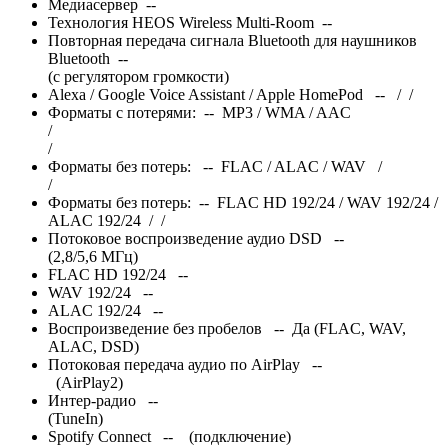
Медиасервер --
Технология HEOS Wireless Multi-Room --
Повторная передача сигнала Bluetooth для наушников
Bluetooth --
(с регулятором громкости)
Alexa / Google Voice Assistant / Apple HomePod --
/
/
Форматы с потерями: -- MP3 / WMA / AAC
/
/
Форматы без потерь: -- FLAC / ALAC / WAV
/
/
Форматы без потерь: -- FLAC HD 192/24 / WAV 192/24 /
ALAC 192/24
/
/
Потоковое воспроизведение аудио DSD --
(2,8/5,6 МГц)
FLAC HD 192/24 --
WAV 192/24 --
ALAC 192/24 --
Воспроизведение без пробелов -- Да (FLAC, WAV,
ALAC, DSD)
Потоковая передача аудио по AirPlay --
(AirPlay2)
Интер
-радио --
(TuneIn)
Spotify Connect --
(подключение)