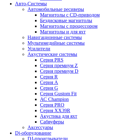
Авто-Системы
Автомобильные ресиверы
Магнитолы с CD-приводом
Бездисковые магнитолы
Магнитолы с процессором
Магнитолы и для яхт
Навигационные системы
Мультимедийные системы
Усилители
Акустические системы
Cерия PRS
Cерия премиум Z
Cерия премиум D
Cерия R
Cерия A
Cерия G
Cерия Gustom Fit
АС Champion
Cерия PRO
Cерия XX39R
Акустика для яхт
Сабвуферы
Аксессуары
Dj-оборудование
DJ-проигрыватели