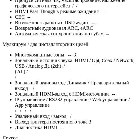
Пропуск сигнала 4K, масштабирование, наложение
графического интерфейса
/
/
HDMI Pass-Though в режиме ожидания --
CEC --
Возможность работы с DSD аудио --
Возвратный аудиоканал ARC, eARC
Автоматическая синхронизация по губам --
Мультирум / для инсталляторских целей
Многокомнатные зоны -- 3
Зональный источник звука: HDMI / Opt, Coax / Network,
USB / Analog Да (2ch) /
(2ch) /
/
Зональный аудиовыход: Динамик / Предварительный
выход
/
Зональный HDMI-выход с HDMI-источника --
IP управление / RS232 управление / Web управление /
App управление
/
/
/
/
Удаленный вход / выход
/
Выход триггера постоянного тока 3
Диагностика HDMI --
Другое