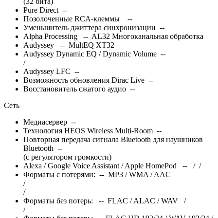
(32 бита)
Pure Direct --
Позолоченные RCA-клеммы --
Уменьшитель джиттера синхронизации --
Alpha Processing -- AL32 Многоканальная обработка
Audyssey -- MultEQ XT32
Audyssey Dynamic EQ / Dynamic Volume --
/
Audyssey LFC --
Возможность обновления Dirac Live --
Восстановитель сжатого аудио --
Сеть
Медиасервер --
Технология HEOS Wireless Multi-Room --
Повторная передача сигнала Bluetooth для наушников
Bluetooth --
(с регулятором громкости)
Alexa / Google Voice Assistant / Apple HomePod --
/
/
Форматы с потерями: -- MP3 / WMA / AAC
/
/
Форматы без потерь: -- FLAC / ALAC / WAV
/
/