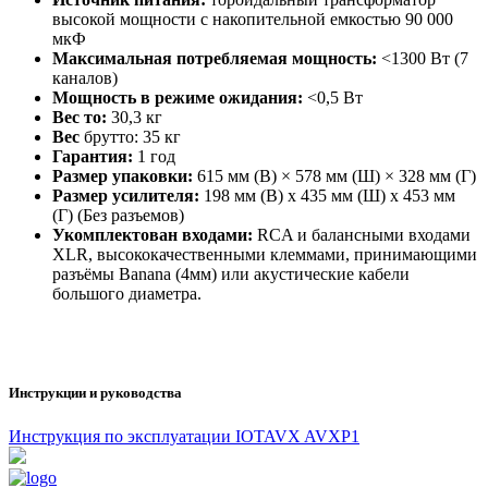
высокой мощности с накопительной емкостью 90 000
мкФ
Максимальная потребляемая мощность:
<1300 Вт (7
каналов)
Мощность в режиме ожидания:
<0,5 Вт
Вес
то:
30,3 кг
Вес
брутто: 35 кг
Гарантия:
1 год
Размер упаковки:
615 мм (В) × 578 мм (Ш) × 328 мм (Г)
Размер усилителя:
198 мм (В) x 435 мм (Ш) x 453 мм
(Г) (Без разъемов)
Укомплектован входами:
RCA и балансными входами
XLR, высококачественными клеммами, принимающими
разъёмы Banana (4мм) или акустические кабели
большого диаметра.
Инструкции и руководства
Инструкция по эксплуатации IOTAVX AVXP1