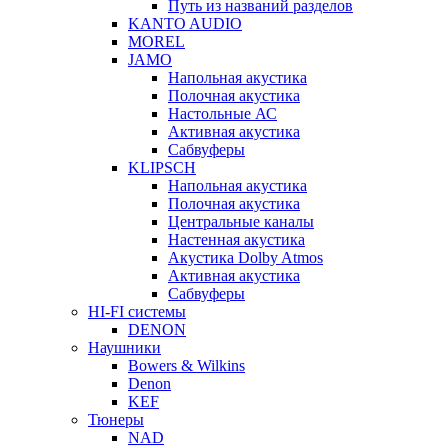
Путь из названий разделов
KANTO AUDIO
MOREL
JAMO
Напольная акустика
Полочная акустика
Настольные АС
Активная акустика
Сабвуферы
KLIPSCH
Напольная акустика
Полочная акустика
Центральные каналы
Настенная акустика
Акустика Dolby Atmos
Активная акустика
Сабвуферы
HI-FI системы
DENON
Наушники
Bowers & Wilkins
Denon
KEF
Тюнеры
NAD