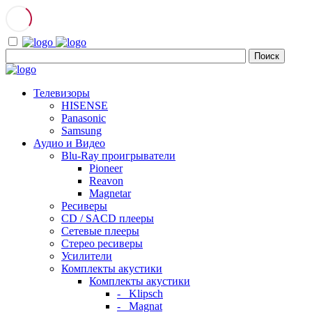
Телевизоры
HISENSE
Panasonic
Samsung
Аудио и Видео
Blu-Ray проигрыватели
Pioneer
Reavon
Magnetar
Ресиверы
CD / SACD плееры
Сетевые плееры
Стерео ресиверы
Усилители
Комплекты акустики
Комплекты акустики
- Klipsch
- Magnat