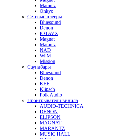
Marantz
Onkyo
Сетевые плееры
Bluesound
Denon
IOTAVX
Magnat
Marantz
NAD
WiiM
Mission
Саундбары
Bluesound
Denon
KEF
Klipsch
Polk Audio
Проигрыватели винила
AUDIO-TECHNICA
DENON
ELIPSON
MAGNAT
MARANTZ
MUSIC HALL