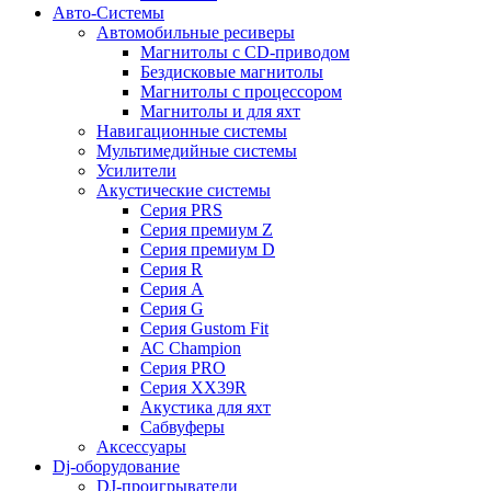
Авто-Системы
Автомобильные ресиверы
Магнитолы с CD-приводом
Бездисковые магнитолы
Магнитолы с процессором
Магнитолы и для яхт
Навигационные системы
Мультимедийные системы
Усилители
Акустические системы
Cерия PRS
Cерия премиум Z
Cерия премиум D
Cерия R
Cерия A
Cерия G
Cерия Gustom Fit
АС Champion
Cерия PRO
Cерия XX39R
Акустика для яхт
Сабвуферы
Аксессуары
Dj-оборудование
DJ-проигрыватели