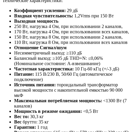
Технические характеристики:
Коэффициент усиления:
29 дБ
Входная чувствительность:
1,2Vrms при 150 Вт
Выходная мощность
250 Вт, нагрузка 4 Ом, при использовании 2 каналов,
170 Вт, нагрузка 4 Ом, при использовании всех каналов,
150 Вт, нагрузка 8 Ом, при использовании 2 каналов,
110 Вт, нагрузка 8 Ом, при использовании всех каналов
Отношение Сигнал/шум
Несимметричный выход: ≥110 дБ
Балансный выход: ≥105 дБ THD+N: ≤0,06%
(Номинальное состояние: A-взвешивание)
Частотная характеристика:
10 Гц-60 кГц (+/-3 дБ)
Питание:
115 В/230 В, 50/60 Гц (автоматическое
подключение)
Источник питания:
тороидальный трансформатор
высокой мощности с накопительной емкостью 90 000
мкФ
Максимальная потребляемая мощность:
<1300 Вт (7
каналов)
Мощность в режиме ожидания:
<0,5 Вт
Вес
то:
30,3 кг
Вес
брутто: 35 кг
Гарантия:
1 год