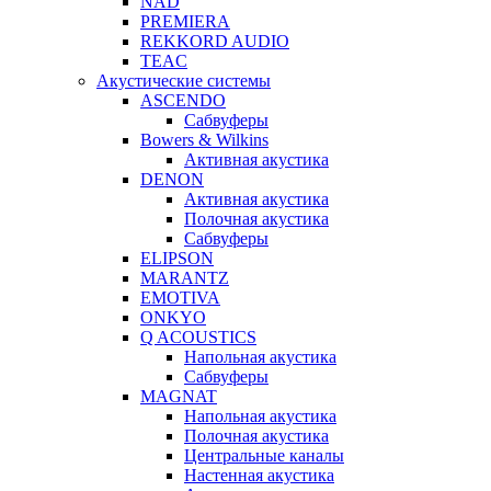
NAD
PREMIERA
REKKORD AUDIO
TEAC
Акустические системы
ASCENDO
Сабвуферы
Bowers & Wilkins
Активная акустика
DENON
Активная акустика
Полочная акустика
Сабвуферы
ELIPSON
MARANTZ
EMOTIVA
ONKYO
Q ACOUSTICS
Напольная акустика
Сабвуферы
MAGNAT
Напольная акустика
Полочная акустика
Центральные каналы
Настенная акустика