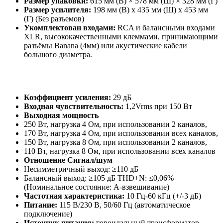
Размер упаковки:
615 мм (В) × 578 мм (Ш) × 328 мм (Г)
Размер усилителя:
198 мм (В) x 435 мм (Ш) x 453 мм
(Г) (Без разъемов)
Укомплектован входами:
RCA и балансными входами
XLR, высококачественными клеммами, принимающими
разъёмы Banana (4мм) или акустические кабели
большого диаметра.
Коэффициент усиления:
29 дБ
Входная чувствительность:
1,2Vrms при 150 Вт
Выходная мощность
250 Вт, нагрузка 4 Ом, при использовании 2 каналов,
170 Вт, нагрузка 4 Ом, при использовании всех каналов,
150 Вт, нагрузка 8 Ом, при использовании 2 каналов,
110 Вт, нагрузка 8 Ом, при использовании всех каналов
Отношение Сигнал/шум
Несимметричный выход: ≥110 дБ
Балансный выход: ≥105 дБ THD+N: ≤0,06%
(Номинальное состояние: A-взвешивание)
Частотная характеристика:
10 Гц-60 кГц (+/-3 дБ)
Питание:
115 В/230 В, 50/60 Гц (автоматическое
подключение)
Источник питания:
тороидальный трансформатор