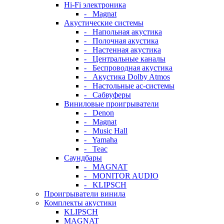
Hi-Fi электроника
- Magnat
Акустические системы
- Напольная акустика
- Полочная акустика
- Настенная акустика
- Центральные каналы
- Беспроводная акустика
- Акустика Dolby Atmos
- Настольные ас-системы
- Сабвуферы
Виниловые проигрыватели
- Denon
- Magnat
- Music Hall
- Yamaha
- Teac
Саундбары
- MAGNAT
- MONITOR AUDIO
- KLIPSCH
Проигрыватели винила
Комплекты акустики
KLIPSCH
MAGNAT