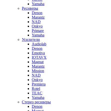
Yamaha
Ресиверы
Denon
Marantz
NAD
Onkyo
Primare
Yamaha
Усилители
Audiolab
Denon
Emotiva
IOTAVX
Magnat
Marantz
Mission
NAD
Onkyo
Premiera
Rotel
TEAC
Yamaha
Стерео ресиверы
Denon
Magnat