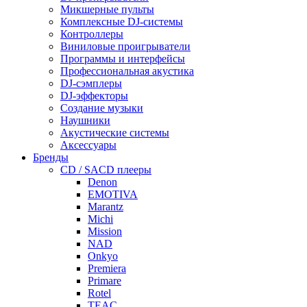
Микшерные пульты
Комплексные DJ-системы
Контроллеры
Виниловые проигрыватели
Программы и интерфейсы
Профессиональная акустика
DJ-сэмплеры
DJ-эффекторы
Создание музыки
Наушники
Акустические системы
Аксессуары
Бренды
CD / SACD плееры
Denon
EMOTIVA
Marantz
Michi
Mission
NAD
Onkyo
Premiera
Primare
Rotel
TEAC