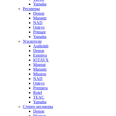
Yamaha
Ресиверы
Denon
Marantz
NAD
Onkyo
Primare
Yamaha
Усилители
Audiolab
Denon
Emotiva
IOTAVX
Magnat
Marantz
Mission
NAD
Onkyo
Premiera
Rotel
TEAC
Yamaha
Стерео ресиверы
Denon
Magnat