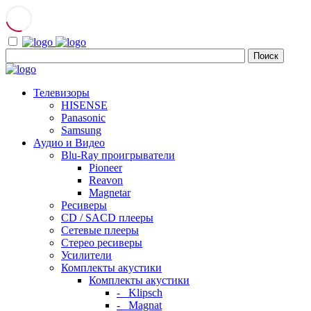
Телевизоры
HISENSE
Panasonic
Samsung
Аудио и Видео
Blu-Ray проигрыватели
Pioneer
Reavon
Magnetar
Ресиверы
CD / SACD плееры
Сетевые плееры
Стерео ресиверы
Усилители
Комплекты акустики
Комплекты акустики
- Klipsch
- Magnat