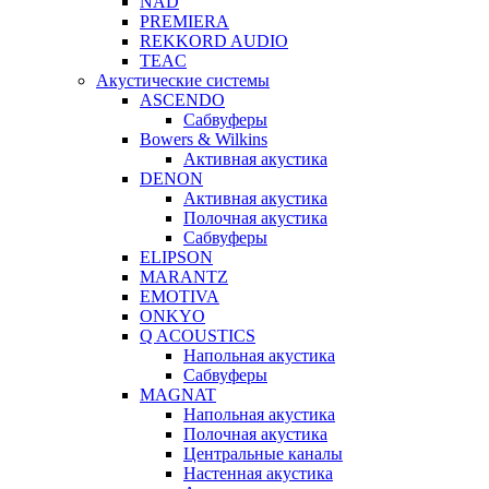
NAD
PREMIERA
REKKORD AUDIO
TEAC
Акустические системы
ASCENDO
Сабвуферы
Bowers & Wilkins
Активная акустика
DENON
Активная акустика
Полочная акустика
Сабвуферы
ELIPSON
MARANTZ
EMOTIVA
ONKYO
Q ACOUSTICS
Напольная акустика
Сабвуферы
MAGNAT
Напольная акустика
Полочная акустика
Центральные каналы
Настенная акустика