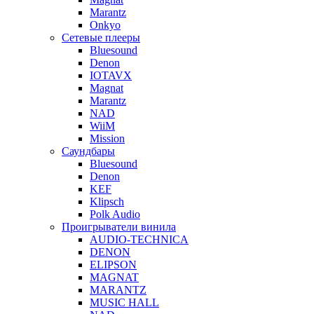
Marantz
Onkyo
Сетевые плееры
Bluesound
Denon
IOTAVX
Magnat
Marantz
NAD
WiiM
Mission
Саундбары
Bluesound
Denon
KEF
Klipsch
Polk Audio
Проигрыватели винила
AUDIO-TECHNICA
DENON
ELIPSON
MAGNAT
MARANTZ
MUSIC HALL