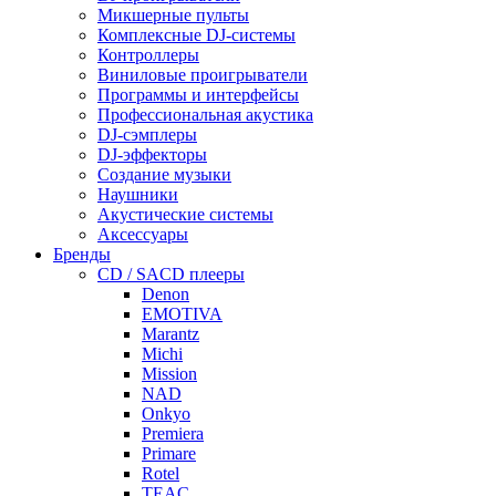
Микшерные пульты
Комплексные DJ-системы
Контроллеры
Виниловые проигрыватели
Программы и интерфейсы
Профессиональная акустика
DJ-сэмплеры
DJ-эффекторы
Создание музыки
Наушники
Акустические системы
Аксессуары
Бренды
CD / SACD плееры
Denon
EMOTIVA
Marantz
Michi
Mission
NAD
Onkyo
Premiera
Primare
Rotel
TEAC