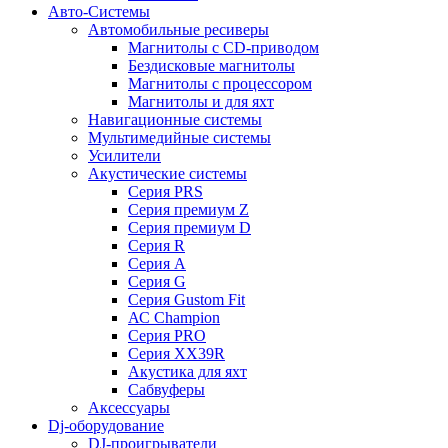
Авто-Системы
Автомобильные ресиверы
Магнитолы с CD-приводом
Бездисковые магнитолы
Магнитолы с процессором
Магнитолы и для яхт
Навигационные системы
Мультимедийные системы
Усилители
Акустические системы
Cерия PRS
Cерия премиум Z
Cерия премиум D
Cерия R
Cерия A
Cерия G
Cерия Gustom Fit
АС Champion
Cерия PRO
Cерия XX39R
Акустика для яхт
Сабвуферы
Аксессуары
Dj-оборудование
DJ-проигрыватели