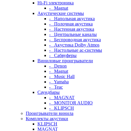
Hi-Fi электроника
- Magnat
Акустические системы
- Напольная акустика
- Полочная акустика
- Настенная акустика
- Центральные каналы
- Беспроводная акустика
- Акустика Dolby Atmos
- Настольные ас-системы
- Сабвуферы
Виниловые проигрыватели
- Denon
- Magnat
- Music Hall
- Yamaha
- Teac
Саундбары
- MAGNAT
- MONITOR AUDIO
- KLIPSCH
Проигрыватели винила
Комплекты акустики
KLIPSCH
MAGNAT