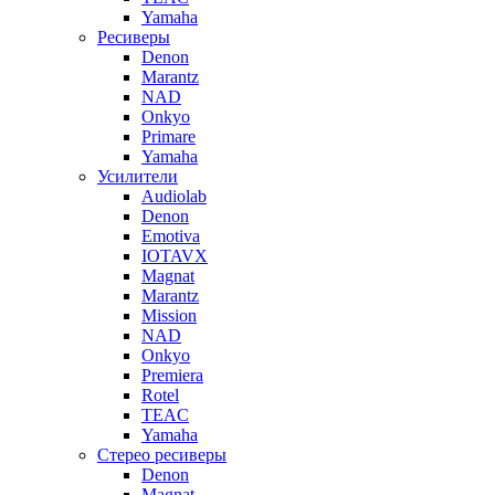
Yamaha
Ресиверы
Denon
Marantz
NAD
Onkyo
Primare
Yamaha
Усилители
Audiolab
Denon
Emotiva
IOTAVX
Magnat
Marantz
Mission
NAD
Onkyo
Premiera
Rotel
TEAC
Yamaha
Стерео ресиверы
Denon
Magnat