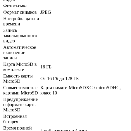
Фотосъемка
Формат снимков
JPEG
Настройка даты и
времени
Запись
закольцованного
видео
Автоматическое
включение
записи
Карта MicroSD в
16 ГБ
комплекте
Емкость карты
От 16 ГБ до 128 ГБ
MicroSD
Совместимость с
Карта памяти MicroSDXC / microSDHC,
картами MicroSD
класс 10
Предупреждение
о формате карты
MicroSD
Встроенная
батарея
Время полной
Приблизительно 4 часа