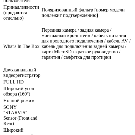
пользователя
Принадлежности
Поляризованный фильтр [номер модели
(продаются
подлежит подтверждению]
отдельно)
Передняя камера / задняя камера /
монтажный кронштейн / кабель питания
для проводного подключения / кабель AV /
What's In The Box
кабель для подключения задней камеры /
карта MicroSD / краткое руководство /
гарантия / салфетка для протирки
Двухканальный
видеорегистратор
FULL HD
Широкий угол
обзора (160°)
Ночной режим
SONY
"STARVIS"
Sensor (Front and
Rear)
Широкий