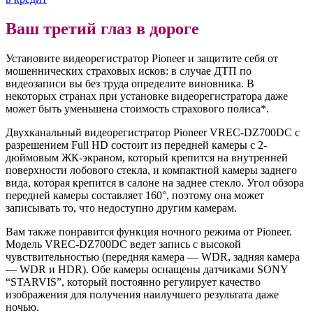
Ваш третий глаз в дороге
Установите видеорегистратор Pioneer и защитите себя от
мошеннических страховых исков: в случае ДТП по
видеозаписи вы без труда определите виновника. В
некоторых странах при установке видеорегистратора даже
может быть уменьшена стоимость страхового полиса*.
Двухканальный видеорегистратор Pioneer VREC-DZ700DC с
разрешением Full HD состоит из передней камеры с 2-
дюймовым ЖК-экраном, который крепится на внутренней
поверхности лобового стекла, и компактной камеры заднего
вида, которая крепится в салоне на заднее стекло. Угол обзора
передней камеры составляет 160°, поэтому она может
записывать то, что недоступно другим камерам.
Вам также понравится функция ночного режима от Pioneer.
Модель VREC-DZ700DC ведет запись с высокой
чувствительностью (передняя камера — WDR, задняя камера
— WDR и HDR). Обе камеры оснащены датчиками SONY
“STARVIS”, который постоянно регулирует качество
изображения для получения наилучшего результата даже
ночью.