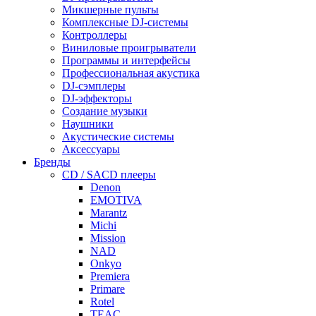
Микшерные пульты
Комплексные DJ-системы
Контроллеры
Виниловые проигрыватели
Программы и интерфейсы
Профессиональная акустика
DJ-сэмплеры
DJ-эффекторы
Создание музыки
Наушники
Акустические системы
Аксессуары
Бренды
CD / SACD плееры
Denon
EMOTIVA
Marantz
Michi
Mission
NAD
Onkyo
Premiera
Primare
Rotel
TEAC