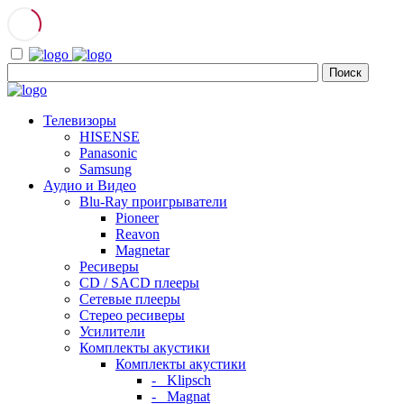
Телевизоры
HISENSE
Panasonic
Samsung
Аудио и Видео
Blu-Ray проигрыватели
Pioneer
Reavon
Magnetar
Ресиверы
CD / SACD плееры
Сетевые плееры
Стерео ресиверы
Усилители
Комплекты акустики
Комплекты акустики
- Klipsch
- Magnat