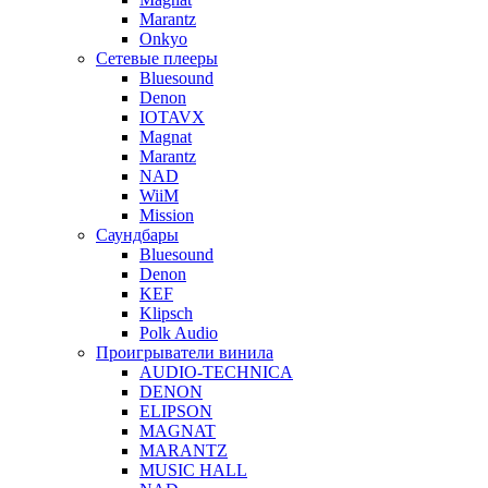
Marantz
Onkyo
Сетевые плееры
Bluesound
Denon
IOTAVX
Magnat
Marantz
NAD
WiiM
Mission
Саундбары
Bluesound
Denon
KEF
Klipsch
Polk Audio
Проигрыватели винила
AUDIO-TECHNICA
DENON
ELIPSON
MAGNAT
MARANTZ
MUSIC HALL