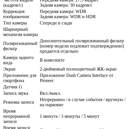
(кадров/с)
Задняя камера: 30 кадров/с
Коррекция
Передняя камера: WDR
изображения
Задняя камера: WDR и HDR
Тип камеры
Спереди и сзади
Шарнирный
механизм камеры
Дополнительный поляризованный фильтр
Поляризованный
[номер модели подлежит подтверждению]
фильтр
продается отдельно
Камера заднего
В комплекте
вида
Экран
2-дюймовый полноцветный ЖК-экран
Приложение для
Приложение Dash Camera Interface от
смартфона
Pioneer
Датчик G
Запись звука
Вкл./выкл.
Непрерывно / в случае события / вручную /
Режимы записи
на парковке
Время
непрерывной
1 минута / 3 минуты / 5 минут
записи
Время записи