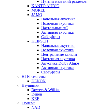
Путь из названий разделов
KANTO AUDIO
MOREL
JAMO
Напольная акустика
Полочная акустика
Настольные АС
Активная акустика
Сабвуферы
KLIPSCH
Напольная акустика
Полочная акустика
Центральные каналы
Настенная акустика
Акустика Dolby Atmos
Активная акустика
Сабвуферы
HI-FI системы
DENON
Наушники
Bowers & Wilkins
Denon
KEF
Тюнеры
NAD