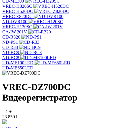
CD-ME300
VREC-H320SC
VREC-H520DC
VREC-Z820DC
ND-DVR100
VREC-H120SC
CA-IW.201V
CD-R320
ND-PS1
CD-R33
ND-BC9
ND-BC8
UD-ME100LED
UD-ME650LED
VREC-DZ700DC
Видеорегистратор
–
1
+
23 850
i
в кредит