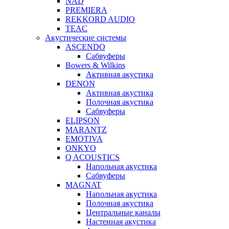
NAD
PREMIERA
REKKORD AUDIO
TEAC
Акустические системы
ASCENDO
Сабвуферы
Bowers & Wilkins
Активная акустика
DENON
Активная акустика
Полочная акустика
Сабвуферы
ELIPSON
MARANTZ
EMOTIVA
ONKYO
Q ACOUSTICS
Напольная акустика
Сабвуферы
MAGNAT
Напольная акустика
Полочная акустика
Центральные каналы
Настенная акустика