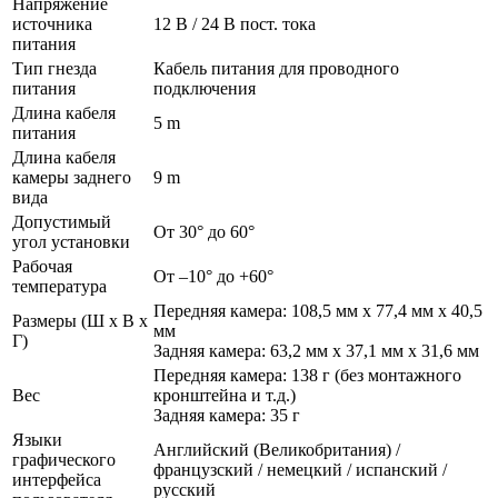
Напряжение
источника
12 В / 24 В пост. тока
питания
Тип гнезда
Кабель питания для проводного
питания
подключения
Длина кабеля
5 m
питания
Длина кабеля
камеры заднего
9 m
вида
Допустимый
От 30° до 60°
угол установки
Рабочая
От –10° до +60°
температура
Передняя камера: 108,5 мм x 77,4 мм x 40,5
Размеры (Ш x В x
мм
Г)
Задняя камера: 63,2 мм x 37,1 мм x 31,6 мм
Передняя камера: 138 г (без монтажного
Вес
кронштейна и т.д.)
Задняя камера: 35 г
Языки
Английский (Великобритания) /
графического
французский / немецкий / испанский /
интерфейса
русский