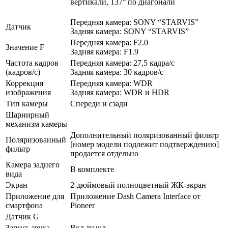
вертикали, 137° по диагонали
Передняя камера: SONY “STARVIS”
Датчик
Задняя камера: SONY “STARVIS”
Передняя камера: F2.0
Значение F
Задняя камера: F1.9
Частота кадров
Передняя камера: 27,5 кадра/с
(кадров/с)
Задняя камера: 30 кадров/с
Коррекция
Передняя камера: WDR
изображения
Задняя камера: WDR и HDR
Тип камеры
Спереди и сзади
Шарнирный
механизм камеры
Дополнительный поляризованный фильтр
Поляризованный
[номер модели подлежит подтверждению]
фильтр
продается отдельно
Камера заднего
В комплекте
вида
Экран
2-дюймовый полноцветный ЖК-экран
Приложение для
Приложение Dash Camera Interface от
смартфона
Pioneer
Датчик G
Запись звука
Вкл./выкл.