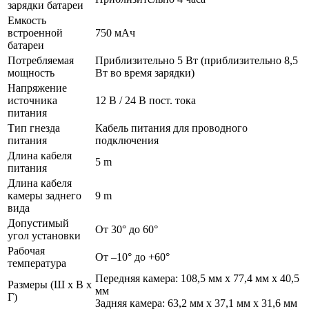
зарядки батареи
Емкость
встроенной
750 мАч
батареи
Потребляемая
Приблизительно 5 Вт (приблизительно 8,5
мощность
Вт во время зарядки)
Напряжение
источника
12 В / 24 В пост. тока
питания
Тип гнезда
Кабель питания для проводного
питания
подключения
Длина кабеля
5 m
питания
Длина кабеля
камеры заднего
9 m
вида
Допустимый
От 30° до 60°
угол установки
Рабочая
От –10° до +60°
температура
Передняя камера: 108,5 мм x 77,4 мм x 40,5
Размеры (Ш x В x
мм
Г)
Задняя камера: 63,2 мм x 37,1 мм x 31,6 мм