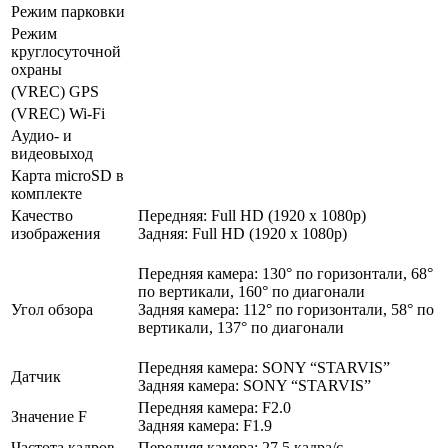
Режим парковки
Режим
круглосуточной
охраны
(VREC) GPS
(VREC) Wi-Fi
Аудио- и
видеовыход
Карта microSD в
комплекте
Качество
Передняя: Full HD (1920 x 1080p)
изображения
Задняя: Full HD (1920 x 1080p)
Передняя камера: 130° по горизонтали, 68°
по вертикали, 160° по диагонали
Угол обзора
Задняя камера: 112° по горизонтали, 58° по
вертикали, 137° по диагонали
Передняя камера: SONY “STARVIS”
Датчик
Задняя камера: SONY “STARVIS”
Передняя камера: F2.0
Значение F
Задняя камера: F1.9
Частота кадров
Передняя камера: 27,5 кадра/с