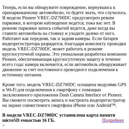
Теперь, если вы обнаружите повреждение, вернувшись к
припаркованному автомобилю, то будете знать, что случилось.
В модели Pioneer VREC-DZ700DC предусмотрен режим
парковки, в котором наблюдение ведется, пока вас нет. В
режиме парковки запись событий ведется, даже когда вы
ставите автомобиль на стоянку и уходите далеко от него.
Работают как передняя, так и задняя камеры. Если батарея
видеорегистратора разрядится, благодаря комплекту проводки
модель VREC-DZ700DC может работать в режиме
круглосуточной охраны. Это уникальная разработка компании
Pioneer, обеспечивающая круглосуточную защиту в течение
всего года: камера включается, если автомобиль обнаруживает
движение за счет постоянного проводного подключения к
источнику питания.
Кроме того, модель VREC-DZ700DC оснащена модулями GPS
и Wi-Fi для подключения к смартфону с помощью
эксклюзивного приложения Dash Camera Interface от Pioneer.
Вы сможете посмотреть запись и настроить видеорегистратор
на экране совместимого смартфона iPhone или Android™.
В модели VREC-DZ700DC установлена карта памяти
microSD емкостью 16 ГБ.
Подробнее
>