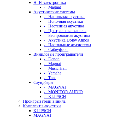
Hi-Fi электроника
- Magnat
Акустические системы
- Напольная акустика
- Полочная акустика
- Настенная акустика
- Центральные каналы
- Беспроводная акустика
- Акустика Dolby Atmos
- Настольные ас-системы
- Сабвуферы
Виниловые проигрыватели
- Denon
- Magnat
- Music Hall
- Yamaha
- Teac
Саундбары
- MAGNAT
- MONITOR AUDIO
- KLIPSCH
Проигрыватели винила
Комплекты акустики
KLIPSCH
MAGNAT