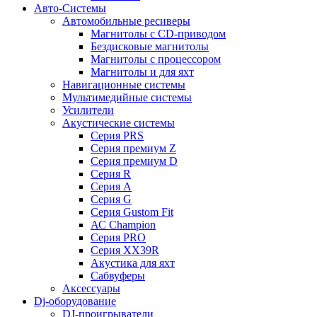
Авто-Системы
Автомобильные ресиверы
Магнитолы с CD-приводом
Бездисковые магнитолы
Магнитолы с процессором
Магнитолы и для яхт
Навигационные системы
Мультимедийные системы
Усилители
Акустические системы
Cерия PRS
Cерия премиум Z
Cерия премиум D
Cерия R
Cерия A
Cерия G
Cерия Gustom Fit
АС Champion
Cерия PRO
Cерия XX39R
Акустика для яхт
Сабвуферы
Аксессуары
Dj-оборудование
DJ-проигрыватели