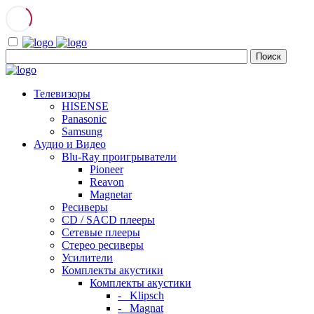
Телевизоры
HISENSE
Panasonic
Samsung
Аудио и Видео
Blu-Ray проигрыватели
Pioneer
Reavon
Magnetar
Ресиверы
CD / SACD плееры
Сетевые плееры
Стерео ресиверы
Усилители
Комплекты акустики
Комплекты акустики
- Klipsch
- Magnat