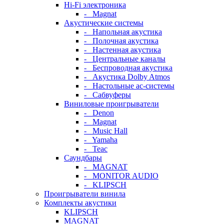
Hi-Fi электроника
- Magnat
Акустические системы
- Напольная акустика
- Полочная акустика
- Настенная акустика
- Центральные каналы
- Беспроводная акустика
- Акустика Dolby Atmos
- Настольные ас-системы
- Сабвуферы
Виниловые проигрыватели
- Denon
- Magnat
- Music Hall
- Yamaha
- Teac
Саундбары
- MAGNAT
- MONITOR AUDIO
- KLIPSCH
Проигрыватели винила
Комплекты акустики
KLIPSCH
MAGNAT