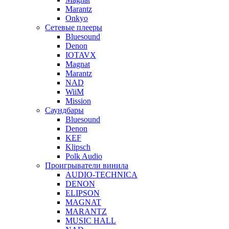
Marantz
Onkyo
Сетевые плееры
Bluesound
Denon
IOTAVX
Magnat
Marantz
NAD
WiiM
Mission
Саундбары
Bluesound
Denon
KEF
Klipsch
Polk Audio
Проигрыватели винила
AUDIO-TECHNICA
DENON
ELIPSON
MAGNAT
MARANTZ
MUSIC HALL