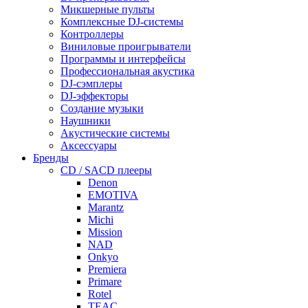
Микшерные пульты
Комплексные DJ-системы
Контроллеры
Виниловые проигрыватели
Программы и интерфейсы
Профессиональная акустика
DJ-сэмплеры
DJ-эффекторы
Создание музыки
Наушники
Акустические системы
Аксессуары
Бренды
CD / SACD плееры
Denon
EMOTIVA
Marantz
Michi
Mission
NAD
Onkyo
Premiera
Primare
Rotel
TEAC