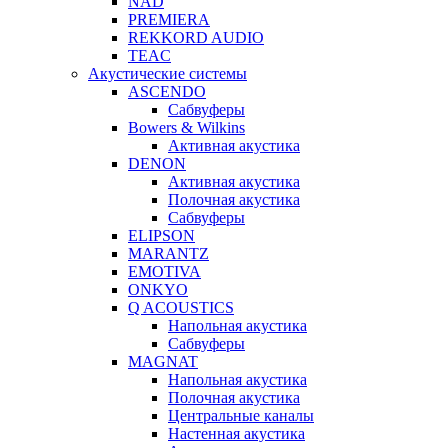
NAD
PREMIERA
REKKORD AUDIO
TEAC
Акустические системы
ASCENDO
Сабвуферы
Bowers & Wilkins
Активная акустика
DENON
Активная акустика
Полочная акустика
Сабвуферы
ELIPSON
MARANTZ
EMOTIVA
ONKYO
Q ACOUSTICS
Напольная акустика
Сабвуферы
MAGNAT
Напольная акустика
Полочная акустика
Центральные каналы
Настенная акустика