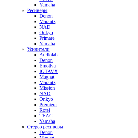
Yamaha
Ресиверы
Denon
Marantz
NAD
Onkyo
Primare
Yamaha
Усилители
Audiolab
Denon
Emotiva
IOTAVX
Magnat
Marantz
Mission
NAD
Onkyo
Premiera
Rotel
TEAC
Yamaha
Стерео ресиверы
Denon
Magnat