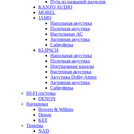
Путь из названий разделов
KANTO AUDIO
MOREL
JAMO
Напольная акустика
Полочная акустика
Настольные АС
Активная акустика
Сабвуферы
KLIPSCH
Напольная акустика
Полочная акустика
Центральные каналы
Настенная акустика
Акустика Dolby Atmos
Активная акустика
Сабвуферы
HI-FI системы
DENON
Наушники
Bowers & Wilkins
Denon
KEF
Тюнеры
NAD