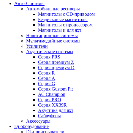
Авто-Системы
Автомобильные ресиверы
Магнитолы с CD-приводом
Бездисковые магнитолы
Магнитолы с процессором
Магнитолы и для яхт
Навигационные системы
Мультимедийные системы
Усилители
Акустические системы
Cерия PRS
Cерия премиум Z
Cерия премиум D
Cерия R
Cерия A
Cерия G
Cерия Gustom Fit
АС Champion
Cерия PRO
Cерия XX39R
Акустика для яхт
Сабвуферы
Аксессуары
Dj-оборудование
DJ-проигрыватели