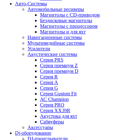
Авто-Системы
Автомобильные ресиверы
Магнитолы с CD-приводом
Бездисковые магнитолы
Магнитолы с процессором
Магнитолы и для яхт
Навигационные системы
Мультимедийные системы
Усилители
Акустические системы
Cерия PRS
Cерия премиум Z
Cерия премиум D
Cерия R
Cерия A
Cерия G
Cерия Gustom Fit
АС Champion
Cерия PRO
Cерия XX39R
Акустика для яхт
Сабвуферы
Аксессуары
Dj-оборудование
DJ-проигрыватели