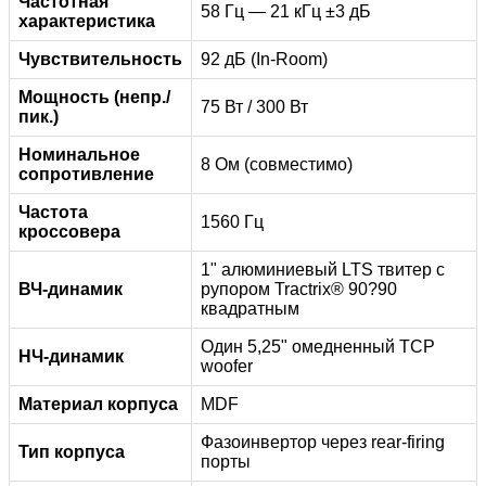
Частотная
58 Гц — 21 кГц ±3 дБ
характеристика
Чувствительность
92 дБ (In-Room)
Мощность (непр./
75 Вт / 300 Вт
пик.)
Номинальное
8 Ом (совместимо)
сопротивление
Частота
1560 Гц
кроссовера
1" алюминиевый LTS твитер с
ВЧ-динамик
рупором Tractrix® 90?90
квадратным
Один 5,25" омедненный TCP
НЧ-динамик
woofer
Материал корпуса
MDF
Фазоинвертор через rear-firing
Тип корпуса
порты