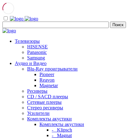
Телевизоры
HISENSE
Panasonic
Samsung
Аудио и Видео
Blu-Ray проигрыватели
Pioneer
Reavon
Magnetar
Ресиверы
CD / SACD плееры
Сетевые плееры
Стерео ресиверы
Усилители
Комплекты акустики
Комплекты акустики
- Klipsch
- Magnat