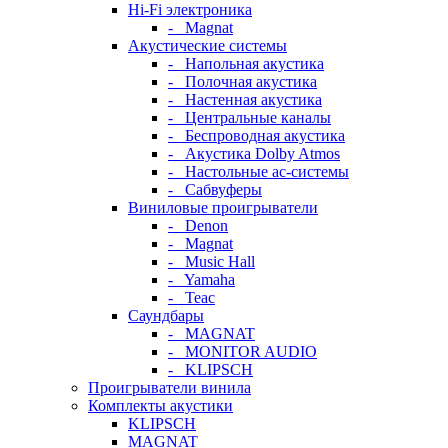
Hi-Fi электроника
- Magnat
Акустические системы
- Напольная акустика
- Полочная акустика
- Настенная акустика
- Центральные каналы
- Беспроводная акустика
- Акустика Dolby Atmos
- Настольные ас-системы
- Сабвуферы
Виниловые проигрыватели
- Denon
- Magnat
- Music Hall
- Yamaha
- Teac
Саундбары
- MAGNAT
- MONITOR AUDIO
- KLIPSCH
Проигрыватели винила
Комплекты акустики
KLIPSCH
MAGNAT