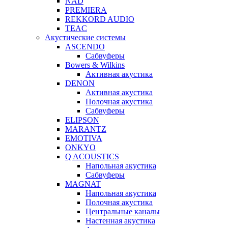
NAD
PREMIERA
REKKORD AUDIO
TEAC
Акустические системы
ASCENDO
Сабвуферы
Bowers & Wilkins
Активная акустика
DENON
Активная акустика
Полочная акустика
Сабвуферы
ELIPSON
MARANTZ
EMOTIVA
ONKYO
Q ACOUSTICS
Напольная акустика
Сабвуферы
MAGNAT
Напольная акустика
Полочная акустика
Центральные каналы
Настенная акустика