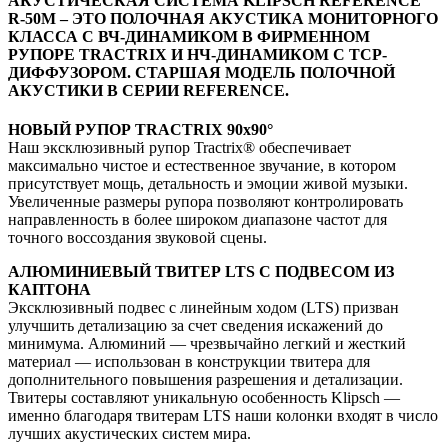
АКУСТИЧЕСКАЯ СИСТЕМА KLIPSCH REFERENCE
R-50M – ЭТО ПОЛОЧНАЯ АКУСТИКА МОНИТОРНОГО
КЛАССА С ВЧ-ДИНАМИКОМ В ФИРМЕННОМ
РУПОРЕ TRACTRIX И НЧ-ДИНАМИКОМ С ТСP-
ДИФФУЗОРОМ. СТАРШАЯ МОДЕЛЬ ПОЛОЧНОЙ
АКУСТИКИ В СЕРИИ REFERENCE.
НОВЫЙ РУПОР TRACTRIX 90х90°
Наш эксклюзивный рупор Tractrix® обеспечивает
максимально чистое и естественное звучание, в котором
присутствует мощь, детальность и эмоции живой музыки.
Увеличенные размеры рупора позволяют контролировать
направленность в более широком диапазоне частот для
точного воссоздания звуковой сцены.
АЛЮМИНИЕВЫЙ ТВИТЕР LTS С ПОДВЕСОМ ИЗ
КАПТОНА
Эксклюзивный подвес с линейным ходом (LTS) призван
улучшить детализацию за счет сведения искажений до
минимума. Алюминий — чрезвычайно легкий и жесткий
материал — использован в конструкции твитера для
дополнительного повышения разрешения и детализации.
Твитеры составляют уникальную особенность Klipsch —
именно благодаря твитерам LTS наши колонки входят в число
лучших акустических систем мира.