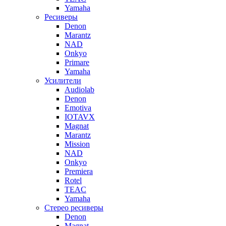
Yamaha
Ресиверы
Denon
Marantz
NAD
Onkyo
Primare
Yamaha
Усилители
Audiolab
Denon
Emotiva
IOTAVX
Magnat
Marantz
Mission
NAD
Onkyo
Premiera
Rotel
TEAC
Yamaha
Стерео ресиверы
Denon
Magnat