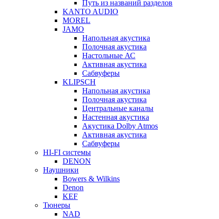
Путь из названий разделов
KANTO AUDIO
MOREL
JAMO
Напольная акустика
Полочная акустика
Настольные АС
Активная акустика
Сабвуферы
KLIPSCH
Напольная акустика
Полочная акустика
Центральные каналы
Настенная акустика
Акустика Dolby Atmos
Активная акустика
Сабвуферы
HI-FI системы
DENON
Наушники
Bowers & Wilkins
Denon
KEF
Тюнеры
NAD