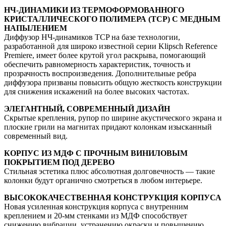
НЧ-ДИНАМИКИ ИЗ ТЕРМОФОРМОВАННОГО
КРИСТАЛЛИЧЕСКОГО ПОЛИМЕРА (TCP) С МЕДНЫМ
НАПЫЛЕНИЕМ
Диффузор НЧ-динамиков TCP на базе технологии,
разработанной для широко известной серии Klipsch Reference
Premiere, имеет более крутой угол раскрыва, помогающий
обеспечить равномерность характеристик, точность и
прозрачность воспроизведения. Дополнительные ребра
диффузора призваны повысить общую жесткость конструкции
для снижения искажений на более высоких частотах.
ЭЛЕГАНТНЫЙ, СОВРЕМЕННЫЙ ДИЗАЙН
Скрытые крепления, рупор по ширине акустического экрана и
плоские грили на магнитах придают колонкам изысканный
современный вид.
КОРПУС ИЗ МДФ С ПРОЧНЫМ ВИНИЛОВЫМ
ПОКРЫТИЕМ ПОД ДЕРЕВО
Стильная эстетика плюс абсолютная долговечность — такие
колонки будут органично смотреться в любом интерьере.
ВЫСОКОКАЧЕСТВЕННАЯ КОНСТРУКЦИЯ КОРПУСА
Новая усиленная конструкция корпуса с внутренним
креплением и 20-мм стенками из МДФ способствует
снижению вибрации, устранению окраски и повышению