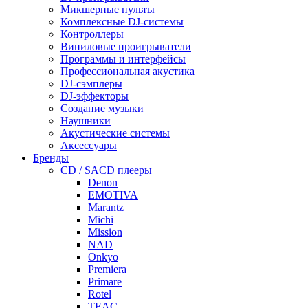
Микшерные пульты
Комплексные DJ-системы
Контроллеры
Виниловые проигрыватели
Программы и интерфейсы
Профессиональная акустика
DJ-сэмплеры
DJ-эффекторы
Создание музыки
Наушники
Акустические системы
Аксессуары
Бренды
CD / SACD плееры
Denon
EMOTIVA
Marantz
Michi
Mission
NAD
Onkyo
Premiera
Primare
Rotel
TEAC