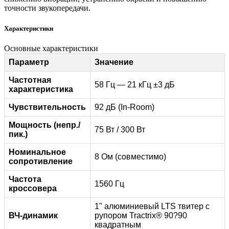
точности звукопередачи.
Характеристики
Основные характеристики
Параметр
Значение
Частотная
58 Гц — 21 кГц ±3 дБ
характеристика
Чувствительность
92 дБ (In-Room)
Мощность (непр./
75 Вт / 300 Вт
пик.)
Номинальное
8 Ом (совместимо)
сопротивление
Частота
1560 Гц
кроссовера
1" алюминиевый LTS твитер с
ВЧ-динамик
рупором Tractrix® 90?90
квадратным