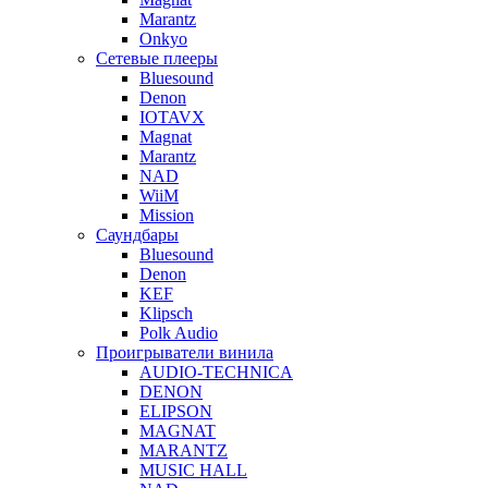
Marantz
Onkyo
Сетевые плееры
Bluesound
Denon
IOTAVX
Magnat
Marantz
NAD
WiiM
Mission
Саундбары
Bluesound
Denon
KEF
Klipsch
Polk Audio
Проигрыватели винила
AUDIO-TECHNICA
DENON
ELIPSON
MAGNAT
MARANTZ
MUSIC HALL