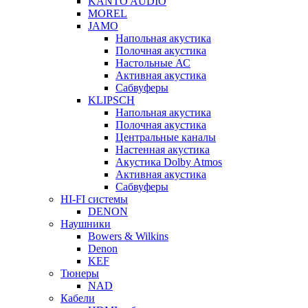
KANTO AUDIO
MOREL
JAMO
Напольная акустика
Полочная акустика
Настольные АС
Активная акустика
Сабвуферы
KLIPSCH
Напольная акустика
Полочная акустика
Центральные каналы
Настенная акустика
Акустика Dolby Atmos
Активная акустика
Сабвуферы
HI-FI системы
DENON
Наушники
Bowers & Wilkins
Denon
KEF
Тюнеры
NAD
Кабели