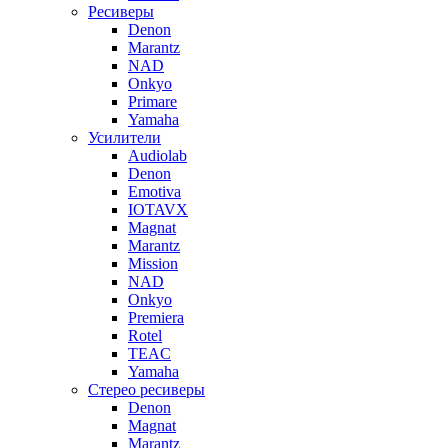
Ресиверы
Denon
Marantz
NAD
Onkyo
Primare
Yamaha
Усилители
Audiolab
Denon
Emotiva
IOTAVX
Magnat
Marantz
Mission
NAD
Onkyo
Premiera
Rotel
TEAC
Yamaha
Стерео ресиверы
Denon
Magnat
Marantz