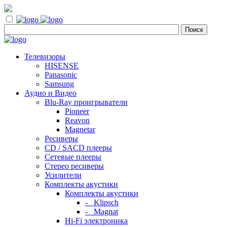
Телевизоры
HISENSE
Panasonic
Samsung
Аудио и Видео
Blu-Ray проигрыватели
Pioneer
Reavon
Magnetar
Ресиверы
CD / SACD плееры
Сетевые плееры
Стерео ресиверы
Усилители
Комплекты акустики
Комплекты акустики
- Klipsch
- Magnat
Hi-Fi электроника