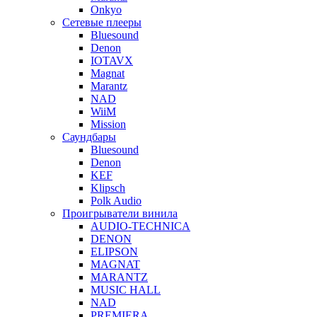
Onkyo
Сетевые плееры
Bluesound
Denon
IOTAVX
Magnat
Marantz
NAD
WiiM
Mission
Саундбары
Bluesound
Denon
KEF
Klipsch
Polk Audio
Проигрыватели винила
AUDIO-TECHNICA
DENON
ELIPSON
MAGNAT
MARANTZ
MUSIC HALL
NAD
PREMIERA