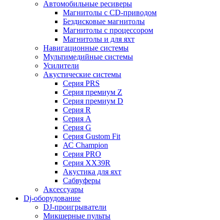
Автомобильные ресиверы
Магнитолы с CD-приводом
Бездисковые магнитолы
Магнитолы с процессором
Магнитолы и для яхт
Навигационные системы
Мультимедийные системы
Усилители
Акустические системы
Cерия PRS
Cерия премиум Z
Cерия премиум D
Cерия R
Cерия A
Cерия G
Cерия Gustom Fit
АС Champion
Cерия PRO
Cерия XX39R
Акустика для яхт
Сабвуферы
Аксессуары
Dj-оборудование
DJ-проигрыватели
Микшерные пульты