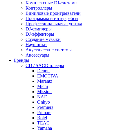
Комплексные DJ-системы
Контроллеры
Виниловые проигрыватели
Программы и интерфейсы
Профессиональная акустика
DJ-сэмплеры
DJ-эффекторы
Создание музыки
Наушники
Акустические системы
Аксессуары
Бренды
CD / SACD плееры
Denon
EMOTIVA
Marantz
Michi
Mission
NAD
Onkyo
Premiera
Primare
Rotel
TEAC
Yamaha