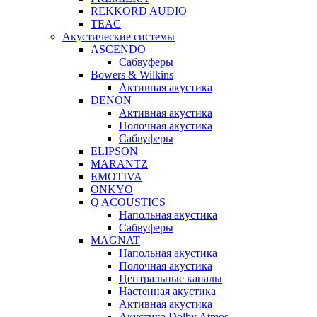
REKKORD AUDIO
TEAC
Акустические системы
ASCENDO
Сабвуферы
Bowers & Wilkins
Активная акустика
DENON
Активная акустика
Полочная акустика
Сабвуферы
ELIPSON
MARANTZ
EMOTIVA
ONKYO
Q ACOUSTICS
Напольная акустика
Сабвуферы
MAGNAT
Напольная акустика
Полочная акустика
Центральные каналы
Настенная акустика
Активная акустика
Акустика Dolby Atmos