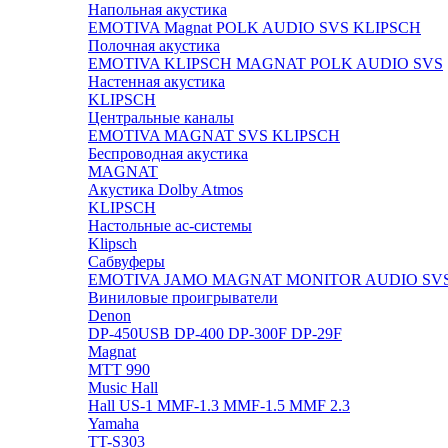
Напольная акустика
EMOTIVA
Magnat
POLK AUDIO
SVS
KLIPSCH
Полочная акустика
EMOTIVA
KLIPSCH
MAGNAT
POLK AUDIO
SVS
Настенная акустика
KLIPSCH
Центральные каналы
EMOTIVA
MAGNAT
SVS
KLIPSCH
Беспроводная акустика
MAGNAT
Акустика Dolby Atmos
KLIPSCH
Настольные ас-системы
Klipsch
Сабвуферы
EMOTIVA
JAMO
MAGNAT
MONITOR AUDIO
SV
Виниловые проигрыватели
Denon
DP-450USB
DP-400
DP-300F
DP-29F
Magnat
MTT 990
Music Hall
Hall US-1
MMF-1.3
MMF-1.5
MMF 2.3
Yamaha
TT-S303