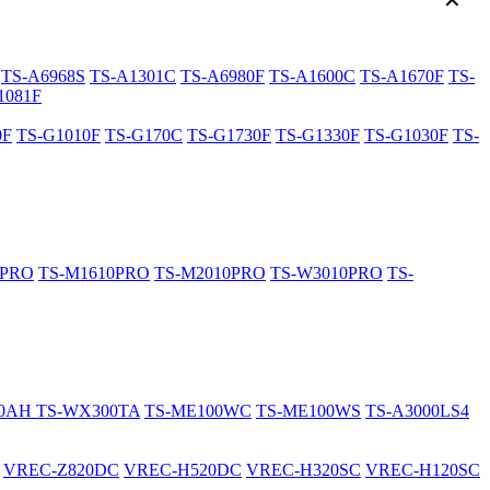
✕
TS-A6968S
TS-A1301C
TS-A6980F
TS-A1600C
TS-A1670F
TS-
1081F
0F
TS-G1010F
TS-G170C
TS-G1730F
TS-G1330F
TS-G1030F
TS-
0PRO
TS-M1610PRO
TS-M2010PRO
TS-W3010PRO
TS-
20AH
TS-WX300TA
TS-ME100WC
TS-ME100WS
TS-A3000LS4
VREC-Z820DC
VREC-H520DC
VREC-H320SC
VREC-H120SC