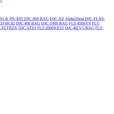
5
SACK
PN-X05
DJC-800 BAG
DJC-XZ
AlphaTheta DJC-FLX6-
DJ-HC02
DJC-RR BAG
DJC-1000 BAG
FLT-450SYS
FLT-
C-FLTRZX
DJC-STS1
FLT-2000NXS2
DJC-REV5-BAG
FLT-