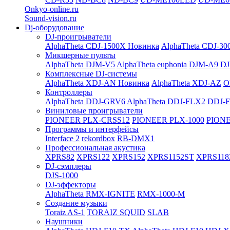
Onkyo-online.ru
Sound-vision.ru
Dj-оборудование
DJ-проигрыватели
AlphaTheta CDJ-1500X
Новинка
AlphaTheta CDJ-30
Микшерные пульты
AlphaTheta DJM-V5
AlphaTheta euphonia
DJM-A9
DJ
Комплексные DJ-системы
AlphaTheta XDJ-AN
Новинка
AlphaTheta XDJ-AZ
O
Контроллеры
AlphaTheta DDJ-GRV6
AlphaTheta DDJ-FLX2
DDJ-
Виниловые проигрыватели
PIONEER PLX-CRSS12
PIONEER PLX-1000
PIONE
Программы и интерфейсы
Interface 2
rekordbox
RB-DMX1
Профессиональная акустика
XPRS82
XPRS122
XPRS152
XPRS1152ST
XPRS118
DJ-сэмплеры
DJS-1000
DJ-эффекторы
AlphaTheta RMX-IGNITE
RMX-1000-M
Создание музыки
Toraiz AS-1
TORAIZ SQUID
SLAB
Наушники