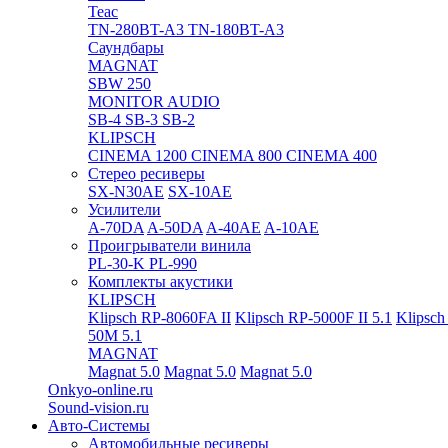
Teac
TN-280BT-A3
TN-180BT-A3
Саундбары
MAGNAT
SBW 250
MONITOR AUDIO
SB-4
SB-3
SB-2
KLIPSCH
CINEMA 1200
CINEMA 800
CINEMA 400
Стерео ресиверы
SX-N30AE
SX-10AE
Усилители
A-70DA
A-50DA
A-40AE
A-10AE
Проигрыватели винила
PL-30-K
PL-990
Комплекты акустики
KLIPSCH
Klipsch RP-8060FA II
Klipsch RP-5000F II 5.1
Klipsch
50M 5.1
MAGNAT
Magnat 5.0
Magnat 5.0
Magnat 5.0
Onkyo-online.ru
Sound-vision.ru
Авто-Системы
Автомобильные ресиверы