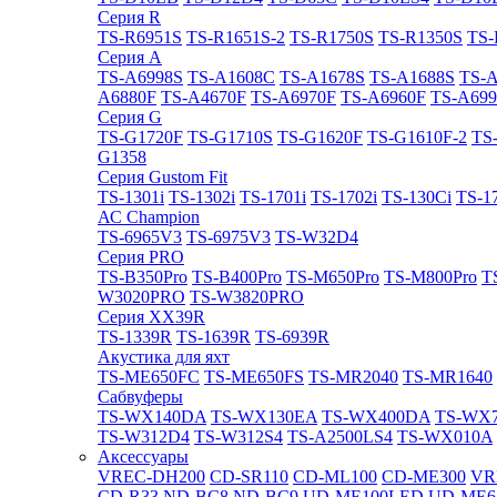
Cерия R
TS-R6951S
TS-R1651S-2
TS-R1750S
TS-R1350S
TS-
Cерия A
TS-A6998S
TS-A1608C
TS-A1678S
TS-A1688S
TS-
A6880F
TS-A4670F
TS-A6970F
TS-A6960F
TS-A699
Cерия G
TS-G1720F
TS-G1710S
TS-G1620F
TS-G1610F-2
TS
G1358
Cерия Gustom Fit
TS-1301i
TS-1302i
TS-1701i
TS-1702i
TS-130Ci
TS-1
АС Champion
TS-6965V3
TS-6975V3
TS-W32D4
Cерия PRO
TS-B350Pro
TS-B400Pro
TS-M650Pro
TS-M800Pro
T
W3020PRO
TS-W3820PRO
Cерия XX39R
TS-1339R
TS-1639R
TS-6939R
Акустика для яхт
TS-ME650FC
TS-ME650FS
TS-MR2040
TS-MR1640
Сабвуферы
TS-WX140DA
TS-WX130EA
TS-WX400DA
TS-WX
TS-W312D4
TS-W312S4
TS-A2500LS4
TS-WX010A
Аксессуары
VREC-DH200
CD-SR110
CD-ML100
CD-ME300
VR
CD-R33
ND-BC8
ND-BC9
UD-ME100LED
UD-ME6