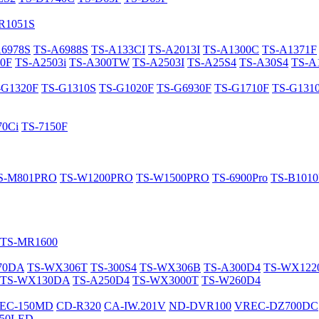
R1051S
A6978S
TS-A6988S
TS-A133CI
TS-A2013I
TS-A1300C
TS-A1371F
0F
TS-A2503i
TS-A300TW
TS-A2503I
TS-A25S4
TS-A30S4
TS-A
-G1320F
TS-G1310S
TS-G1020F
TS-G6930F
TS-G1710F
TS-G131
70Ci
TS-7150F
S-M801PRO
TS-W1200PRO
TS-W1500PRO
TS-6900Pro
TS-B101
TS-MR1600
70DA
TS-WX306T
TS-300S4
TS-WX306B
TS-A300D4
TS-WX12
TS-WX130DA
TS-A250D4
TS-WX3000T
TS-W260D4
EC-150MD
CD-R320
CA-IW.201V
ND-DVR100
VREC-DZ700DC
50LED