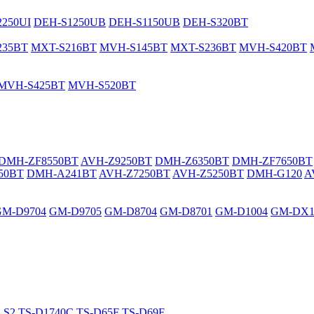
250UI
DEH-S1250UB
DEH-S1150UB
DEH-S320BT
235BT
MXT-S216BT
MVH-S145BT
MXT-S236BT
MVH-S420BT
MVH-S425BT
MVH-S520BT
DMH-ZF8550BT
AVH-Z9250BT
DMH-Z6350BT
DMH-ZF7650BT
50BT
DMH-A241BT
AVH-Z7250BT
AVH-Z5250BT
DMH-G120
A
GM-D9704
GM-D9705
GM-D8704
GM-D8701
GM-D1004
GM-DX1
LS2
TS-D1740C
TS-D65F
TS-D69F