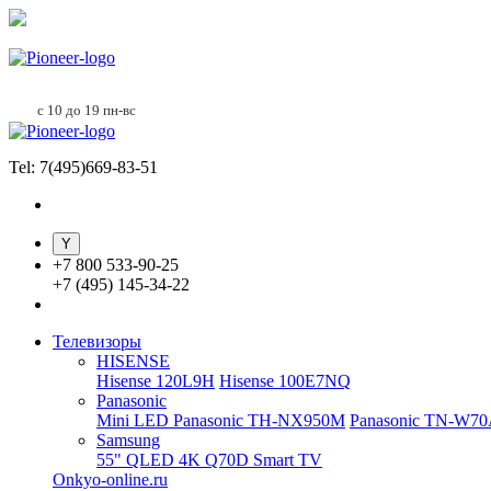
с 10 до 19 пн-вс
Tel: 7(495)669-83-51
+
7 800 533-90-25
+
7 (495) 145-34-22
Телевизоры
HISENSE
Hisense 120L9H
Hisense 100E7NQ
Panasonic
Mini LED Panasonic TH-NX950M
Panasonic TN-W7
Samsung
55" QLED 4K Q70D Smart TV
Onkyo-online.ru