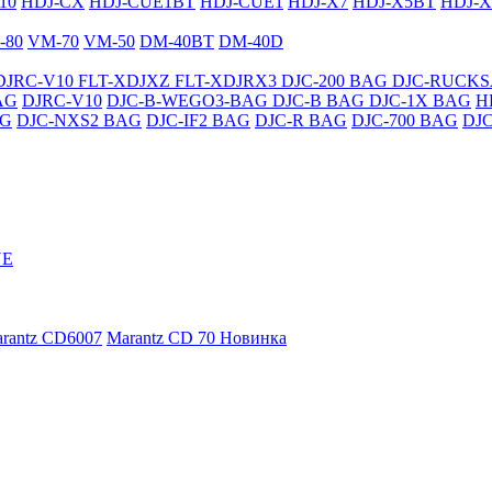
10
HDJ-CX
HDJ-CUE1BT
HDJ-CUE1
HDJ-X7
HDJ-X5BT
HDJ-X
-80
VM-70
VM-50
DM-40BT
DM-40D
DJRC-V10
FLT-XDJXZ
FLT-XDJRX3
DJC-200 BAG
DJC-RUCK
AG
DJRC-V10
DJC-B-WEGO3-BAG
DJC-B BAG
DJC-1X BAG
H
AG
DJC-NXS2 BAG
DJC-IF2 BAG
DJC-R BAG
DJC-700 BAG
DJ
NE
rantz CD6007
Marantz CD 70
Новинка