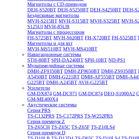
Магнитолы с CD-приводом
DEH-S520BT
DEH-S5250BT
DEH-S4250BT
DEH-S2
Бездисковые магнитолы
MVH-S215BT
MVH-S315BT
MVH-S325BT
MVH-S
S125UI
MVH-85UB
Магнитолы с процессором
FH-S725BT
MVH-S620BT
FH-X720BT
FH-S525BT
Магнитолы и для яхт
MVH-MS510BT
MVH-MS410BT
Навигационные системы
STH-80BT
SPH-DA240BT
SPH-10BT
ND-PS1
Мультимедийные системы
DMH-ZF9350BT
DMH-ZF9650BT
DMH-ZS9350BT
A5450BT
DMH-G221BT
DMH-AF555BT
DMH-A44
G225BT
DMH-A245BT
AVH-G225BT
Усилители
GM-DX874
GM-DC971
GM-DC874
DEQ-S1000A2
GM-ME400X4
Акустические системы
Cерия PRS
TS-C132PRS
TS-C172PRS
TS-W252PRS
Cерия премиум Z
TS-Z65CH
TS-Z65C
TS-Z65F
TS-Z10LS4
Cерия премиум D
TS-D10LB
TS-D12D4
TS-D65C
TS-D10LS4
TS-D10