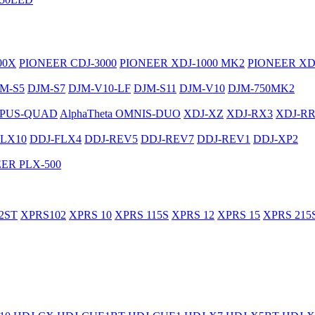
00X
PIONEER CDJ-3000
PIONEER XDJ-1000 MK2
PIONEER XD
M-S5
DJM-S7
DJM-V10-LF
DJM-S11
DJM-V10
DJM-750MK2
PUS-QUAD
AlphaTheta OMNIS-DUO
XDJ-XZ
XDJ-RX3
XDJ-R
FLX10
DDJ-FLX4
DDJ-REV5
DDJ-REV7
DDJ-REV1
DDJ-XP2
ER PLX-500
2ST
XPRS102
XPRS 10
XPRS 115S
XPRS 12
XPRS 15
XPRS 215