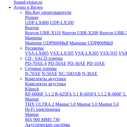
Sound-vision.ru
Аудио и Видео
Blu-Ray проигрыватели
Pioneer
UDP-LX800
UDP-LX500
Reavon
Reavon UBR-X110
Reavon UBR-X200
Reavon UBR-
Magnetar
Magnetar UDP900MkII
Magnetar UDP800MkII
Ресиверы
VSA-LX805
VSX-LX505
VSX-LX305
VSX-935
VSX
CD / SACD плееры
PD-70AE-S
PD-50AE
PD-30AE
PD-10AE
Сетевые плееры
N-70AE
N-50AE
NC-50DAB
N-30AE
Комплекты акустики
Комплекты акустики
Klipsch
RP-6000F 5.1.2
R-625FA 5.1
R-605FA 5.1.2
R-600F 5
Magnat
THX ULTRA 2
Magnat 5.0
Magnat 5.0
Magnat 5.0
Hi-Fi электроника
Magnat
MA 900
MMS 730
Акустические системы