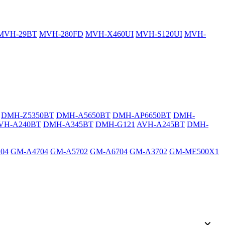
MVH-29BT
MVH-280FD
MVH-X460UI
MVH-S120UI
MVH-
DMH-Z5350BT
DMH-A5650BT
DMH-AP6650BT
DMH-
VH-A240BT
DMH-A345BT
DMH-G121
AVH-A245BT
DMH-
04
GM-A4704
GM-A5702
GM-A6704
GM-A3702
GM-ME500X1