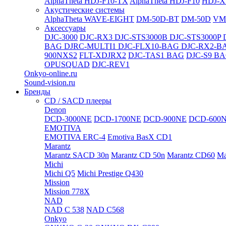
AlphaTheta HDJ-F10-TX
AlphaTheta HDJ-F10
HDJ-X
Акустические системы
AlphaTheta WAVE-EIGHT
DM-50D-BT
DM-50D
VM
Аксессуары
DJC-3000
DJC-RX3
DJC-STS3000B
DJC-STS3000P
BAG
DJRC-MULTI1
DJC-FLX10-BAG
DJC-RX2-B
900NXS2
FLT-XDJRX2
DJC-TAS1 BAG
DJC-S9 B
OPUSQUAD
DJC-REV1
Onkyo-online.ru
Sound-vision.ru
Бренды
CD / SACD плееры
Denon
DCD-3000NE
DCD-1700NE
DCD-900NE
DCD-600
EMOTIVA
EMOTIVA ERC-4
Emotiva BasX CD1
Marantz
Marantz SACD 30n
Marantz CD 50n
Marantz CD60
Ma
Michi
Michi Q5
Michi Prestige Q430
Mission
Mission 778X
NAD
NAD C 538
NAD C568
Onkyo