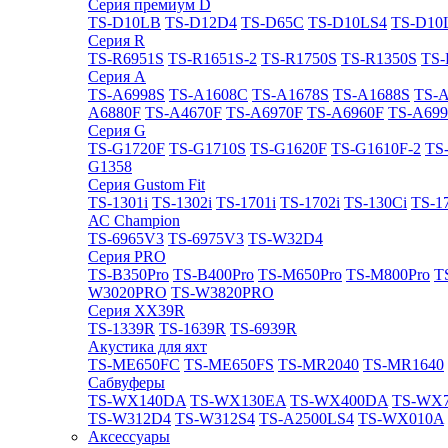
Cерия премиум D
TS-D10LB
TS-D12D4
TS-D65C
TS-D10LS4
TS-D10
Cерия R
TS-R6951S
TS-R1651S-2
TS-R1750S
TS-R1350S
TS-
Cерия A
TS-A6998S
TS-A1608C
TS-A1678S
TS-A1688S
TS-
A6880F
TS-A4670F
TS-A6970F
TS-A6960F
TS-A699
Cерия G
TS-G1720F
TS-G1710S
TS-G1620F
TS-G1610F-2
TS
G1358
Cерия Gustom Fit
TS-1301i
TS-1302i
TS-1701i
TS-1702i
TS-130Ci
TS-1
АС Champion
TS-6965V3
TS-6975V3
TS-W32D4
Cерия PRO
TS-B350Pro
TS-B400Pro
TS-M650Pro
TS-M800Pro
T
W3020PRO
TS-W3820PRO
Cерия XX39R
TS-1339R
TS-1639R
TS-6939R
Акустика для яхт
TS-ME650FC
TS-ME650FS
TS-MR2040
TS-MR1640
Сабвуферы
TS-WX140DA
TS-WX130EA
TS-WX400DA
TS-WX
TS-W312D4
TS-W312S4
TS-A2500LS4
TS-WX010A
Аксессуары