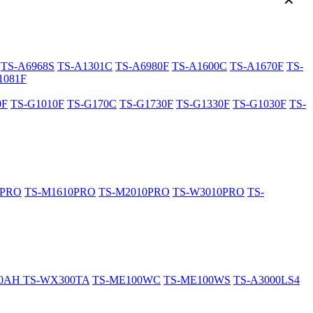
✕
TS-A6968S
TS-A1301C
TS-A6980F
TS-A1600C
TS-A1670F
TS-
1081F
0F
TS-G1010F
TS-G170C
TS-G1730F
TS-G1330F
TS-G1030F
TS-
0PRO
TS-M1610PRO
TS-M2010PRO
TS-W3010PRO
TS-
20AH
TS-WX300TA
TS-ME100WC
TS-ME100WS
TS-A3000LS4