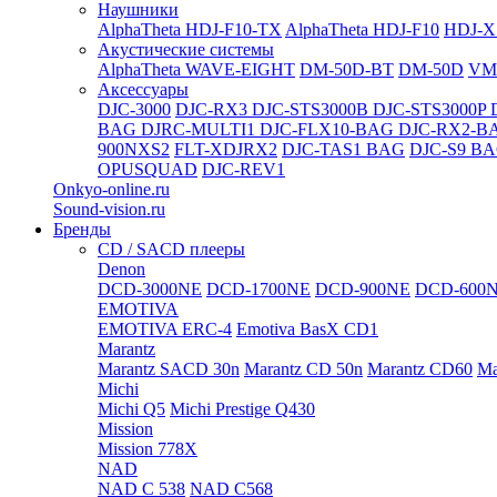
Наушники
AlphaTheta HDJ-F10-TX
AlphaTheta HDJ-F10
HDJ-X
Акустические системы
AlphaTheta WAVE-EIGHT
DM-50D-BT
DM-50D
VM
Аксессуары
DJC-3000
DJC-RX3
DJC-STS3000B
DJC-STS3000P
BAG
DJRC-MULTI1
DJC-FLX10-BAG
DJC-RX2-B
900NXS2
FLT-XDJRX2
DJC-TAS1 BAG
DJC-S9 B
OPUSQUAD
DJC-REV1
Onkyo-online.ru
Sound-vision.ru
Бренды
CD / SACD плееры
Denon
DCD-3000NE
DCD-1700NE
DCD-900NE
DCD-600
EMOTIVA
EMOTIVA ERC-4
Emotiva BasX CD1
Marantz
Marantz SACD 30n
Marantz CD 50n
Marantz CD60
Ma
Michi
Michi Q5
Michi Prestige Q430
Mission
Mission 778X
NAD
NAD C 538
NAD C568