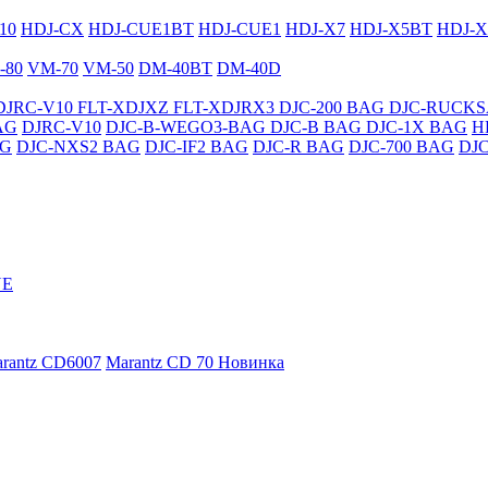
10
HDJ-CX
HDJ-CUE1BT
HDJ-CUE1
HDJ-X7
HDJ-X5BT
HDJ-X
-80
VM-70
VM-50
DM-40BT
DM-40D
DJRC-V10
FLT-XDJXZ
FLT-XDJRX3
DJC-200 BAG
DJC-RUCK
AG
DJRC-V10
DJC-B-WEGO3-BAG
DJC-B BAG
DJC-1X BAG
H
AG
DJC-NXS2 BAG
DJC-IF2 BAG
DJC-R BAG
DJC-700 BAG
DJ
NE
rantz CD6007
Marantz CD 70
Новинка