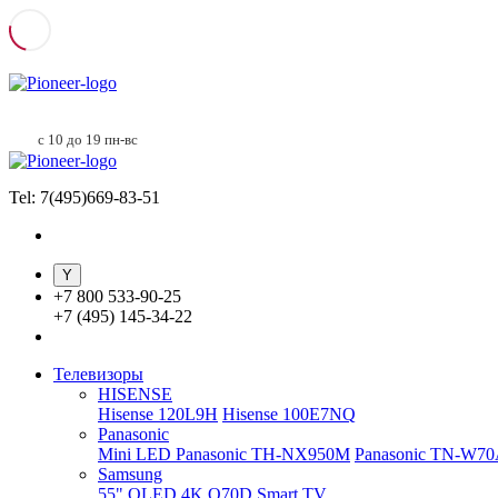
с 10 до 19 пн-вс
Tel: 7(495)669-83-51
+
7 800 533-90-25
+
7 (495) 145-34-22
Телевизоры
HISENSE
Hisense 120L9H
Hisense 100E7NQ
Panasonic
Mini LED Panasonic TH-NX950M
Panasonic TN-W7
Samsung
55" QLED 4K Q70D Smart TV