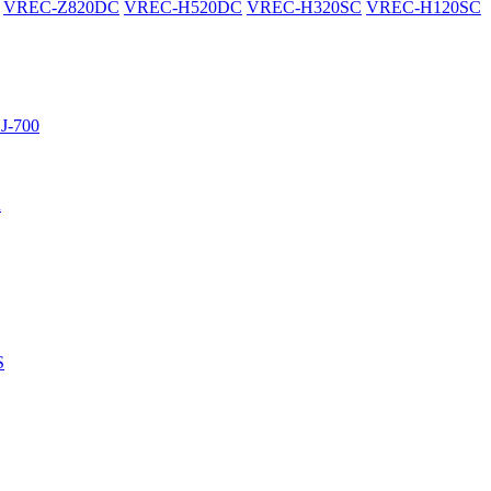
VREC-Z820DC
VREC-H520DC
VREC-H320SC
VREC-H120SC
J-700
R
S