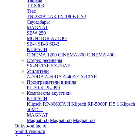
Yamaha
TT-S303
Teac
TN-280BT-A3
TN-180BT-A3
Саундбары
MAGNAT
SBW 250
MONITOR AUDIO
SB-4
SB-3
SB-2
KLIPSCH
CINEMA 1200
CINEMA 800
CINEMA 400
Стерео ресиверы
SX-N30AE
SX-10AE
Усилители
A-70DA
A-50DA
A-40AE
A-10AE
Проигрыватели винила
PL-30-K
PL-990
Комплекты акустики
KLIPSCH
Klipsch RP-8060FA II
Klipsch RP-5000F II 5.1
Klipsch
50M 5.1
MAGNAT
Magnat 5.0
Magnat 5.0
Magnat 5.0
Onkyo-online.ru
Sound-vision.ru