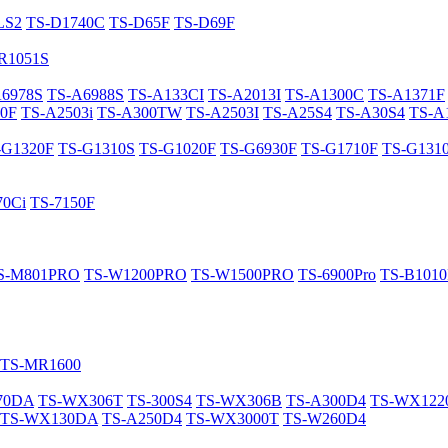
LS2
TS-D1740C
TS-D65F
TS-D69F
R1051S
A6978S
TS-A6988S
TS-A133CI
TS-A2013I
TS-A1300C
TS-A1371F
0F
TS-A2503i
TS-A300TW
TS-A2503I
TS-A25S4
TS-A30S4
TS-A
-G1320F
TS-G1310S
TS-G1020F
TS-G6930F
TS-G1710F
TS-G131
70Ci
TS-7150F
S-M801PRO
TS-W1200PRO
TS-W1500PRO
TS-6900Pro
TS-B101
TS-MR1600
70DA
TS-WX306T
TS-300S4
TS-WX306B
TS-A300D4
TS-WX12
TS-WX130DA
TS-A250D4
TS-WX3000T
TS-W260D4