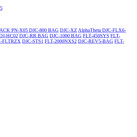
5
SACK
PN-X05
DJC-800 BAG
DJC-XZ
AlphaTheta DJC-FLX6-
DJ-HC02
DJC-RR BAG
DJC-1000 BAG
FLT-450SYS
FLT-
C-FLTRZX
DJC-STS1
FLT-2000NXS2
DJC-REV5-BAG
FLT-