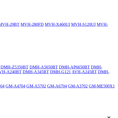
MVH-29BT
MVH-280FD
MVH-X460UI
MVH-S120UI
MVH-
DMH-Z5350BT
DMH-A5650BT
DMH-AP6650BT
DMH-
VH-A240BT
DMH-A345BT
DMH-G121
AVH-A245BT
DMH-
04
GM-A4704
GM-A5702
GM-A6704
GM-A3702
GM-ME500X1