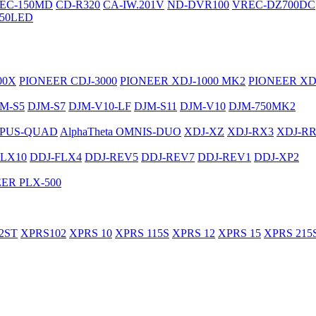
EC-150MD
CD-R320
CA-IW.201V
ND-DVR100
VREC-DZ700DC
50LED
00X
PIONEER CDJ-3000
PIONEER XDJ-1000 MK2
PIONEER XD
M-S5
DJM-S7
DJM-V10-LF
DJM-S11
DJM-V10
DJM-750MK2
PUS-QUAD
AlphaTheta OMNIS-DUO
XDJ-XZ
XDJ-RX3
XDJ-R
FLX10
DDJ-FLX4
DDJ-REV5
DDJ-REV7
DDJ-REV1
DDJ-XP2
ER PLX-500
2ST
XPRS102
XPRS 10
XPRS 115S
XPRS 12
XPRS 15
XPRS 215