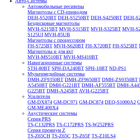
Авто-Системы
Автомобильные ресиверы
Магнитолы с CD-приводом
DEH-S520BT
DEH-S5250BT
DEH-S4250BT
DEH-S2
Бездисковые магнитолы
MVH-S215BT
MVH-S315BT
MVH-S325BT
MVH-S
S125UI
MVH-85UB
Магнитолы с процессором
FH-S725BT
MVH-S620BT
FH-X720BT
FH-S525BT
Магнитолы и для яхт
MVH-MS510BT
MVH-MS410BT
Навигационные системы
STH-80BT
SPH-DA240BT
SPH-10BT
ND-PS1
Мультимедийные системы
DMH-ZF9350BT
DMH-ZF9650BT
DMH-ZS9350BT
A5450BT
DMH-G221BT
DMH-AF555BT
DMH-A44
G225BT
DMH-A245BT
AVH-G225BT
Усилители
GM-DX874
GM-DC971
GM-DC874
DEQ-S1000A2
GM-ME400X4
Акустические системы
Cерия PRS
TS-C132PRS
TS-C172PRS
TS-W252PRS
Cерия премиум Z
TS-Z65CH
TS-Z65C
TS-Z65F
TS-Z10LS4