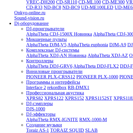
VREC-DH200
CD-SR110
CD-ML100
CD-ME300
VR
CD-R33
ND-BC8
ND-BC9
UD-ME100LED
UD-ME6
Onkyo-online.ru
Sound-vision.ru
Dj-оборудование
DJ-проигрыватели
AlphaTheta CDJ-1500X
Новинка
AlphaTheta CDJ-30
Микшерные пульты
AlphaTheta DJM-V5
AlphaTheta euphonia
DJM-A9
DJ
Комплексные DJ-системы
AlphaTheta XDJ-AN
Новинка
AlphaTheta XDJ-AZ
O
Контроллеры
AlphaTheta DDJ-GRV6
AlphaTheta DDJ-FLX2
DDJ-
Виниловые проигрыватели
PIONEER PLX-CRSS12
PIONEER PLX-1000
PIONE
Программы и интерфейсы
Interface 2
rekordbox
RB-DMX1
Профессиональная акустика
XPRS82
XPRS122
XPRS152
XPRS1152ST
XPRS118
DJ-сэмплеры
DJS-1000
DJ-эффекторы
AlphaTheta RMX-IGNITE
RMX-1000-M
Создание музыки
Toraiz AS-1
TORAIZ SQUID
SLAB