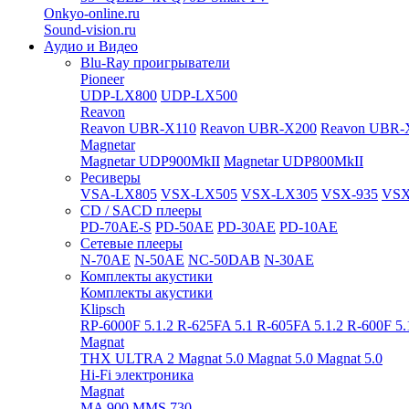
Onkyo-online.ru
Sound-vision.ru
Аудио и Видео
Blu-Ray проигрыватели
Pioneer
UDP-LX800
UDP-LX500
Reavon
Reavon UBR-X110
Reavon UBR-X200
Reavon UBR-
Magnetar
Magnetar UDP900MkII
Magnetar UDP800MkII
Ресиверы
VSA-LX805
VSX-LX505
VSX-LX305
VSX-935
VSX
CD / SACD плееры
PD-70AE-S
PD-50AE
PD-30AE
PD-10AE
Сетевые плееры
N-70AE
N-50AE
NC-50DAB
N-30AE
Комплекты акустики
Комплекты акустики
Klipsch
RP-6000F 5.1.2
R-625FA 5.1
R-605FA 5.1.2
R-600F 5
Magnat
THX ULTRA 2
Magnat 5.0
Magnat 5.0
Magnat 5.0
Hi-Fi электроника
Magnat
MA 900
MMS 730