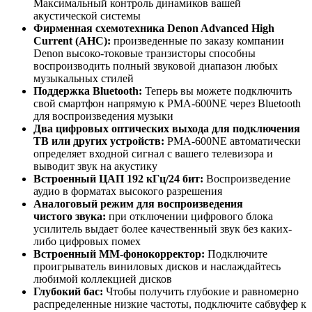
Максимальный контроль динамиков вашей
акустической системы
Фирменная схемотехника Denon Advanced High
Current (AHC):
произведенные по заказу компании
Denon высоко-токовые транзисторы способны
воспроизводить полный звуковой диапазон любых
музыкальных стилей
Поддержка Bluetooth:
Теперь вы можете подключить
свой смартфон напрямую к PMA-600NE через Bluetooth
для воспроизведения музыки
Два цифровых оптических выхода для подключения
ТВ или других устройств:
PMA-600NE автоматически
определяет входной сигнал с вашего телевизора и
выводит звук на акустику
Встроенный ЦАП 192 кГц/24 бит:
Воспроизведение
аудио в форматах высокого разрешения
Аналоговый режим для воспроизведения
чистого звука:
при отключении цифрового блока
усилитель выдает более качественный звук без каких-
либо цифровых помех
Встроенный ММ-фонокорректор:
Подключите
проигрыватель виниловых дисков и наслаждайтесь
любимой коллекцией дисков
Глубокий бас:
Чтобы получить глубокие и равномерно
распределенные низкие частоты, подключите сабвуфер к