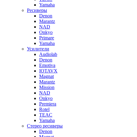
Yamaha
Ресиверы
Denon
Marantz
NAD
Onkyo
Primare
Yamaha
Усилители
Audiolab
Denon
Emotiva
IOTAVX
Magnat
Marantz
Mission
NAD
Onkyo
Premiera
Rotel
TEAC
Yamaha
Стерео ресиверы
Denon
Magnat