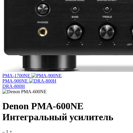
PMA-1700NE
PMA-900NE
DRA-800H
Denon PMA-600NE
Интегральный усилитель
–
1
+