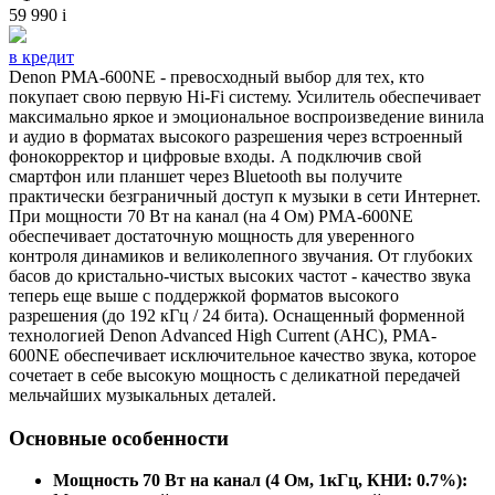
59 990
i
в кредит
Denon PMA-600NE - превосходный выбор для тех, кто
покупает свою первую Hi-Fi систему. Усилитель обеспечивает
максимально яркое и эмоциональное воспроизведение винила
и аудио в форматах высокого разрешения через встроенный
фонокорректор и цифровые входы. А подключив свой
смартфон или планшет через Bluetooth вы получите
практически безграничный доступ к музыки в сети Интернет.
При мощности 70 Вт на канал (на 4 Ом) PMA-600NE
обеспечивает достаточную мощность для уверенного
контроля динамиков и великолепного звучания. От глубоких
басов до кристально-чистых высоких частот - качество звука
теперь еще выше с поддержкой форматов высокого
разрешения (до 192 кГц / 24 бита). Оснащенный форменной
технологией Denon Advanced High Current (AHC), PMA-
600NE обеспечивает исключительное качество звука, которое
сочетает в себе высокую мощность с деликатной передачей
мельчайших музыкальных деталей.
Основные особенности
Мощность 70 Вт на канал (4 Ом, 1кГц, КНИ: 0.7%):