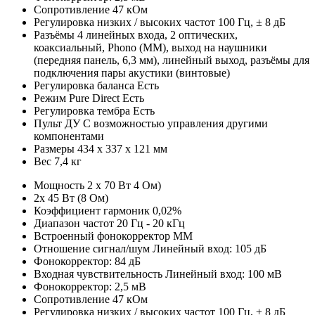
Сопротивление 47 кОм
Регулировка низких / высоких частот 100 Гц, ± 8 дБ
Разъёмы 4 линейных входа, 2 оптических,
коаксиальный, Phono (MM), выход на наушники
(передняя панель, 6,3 мм), линейный выход, разъёмы для
подключения пары акустики (винтовые)
Регулировка баланса Есть
Режим Pure Direct Есть
Регулировка тембра Есть
Пульт ДУ С возможностью управления другими
компонентами
Размеры 434 х 337 х 121 мм
Вес 7,4 кг
Мощность 2 х 70 Вт 4 Ом)
2х 45 Вт (8 Ом)
Коэффициент гармоник 0,02%
Диапазон частот 20 Гц - 20 кГц
Встроенный фонокорректор ММ
Отношение сигнал/шум Линейный вход: 105 дБ
Фонокорректор: 84 дБ
Входная чувствительность Линейный вход: 100 мВ
Фонокорректор: 2,5 мВ
Сопротивление 47 кОм
Регулировка низких / высоких частот 100 Гц, ± 8 дБ