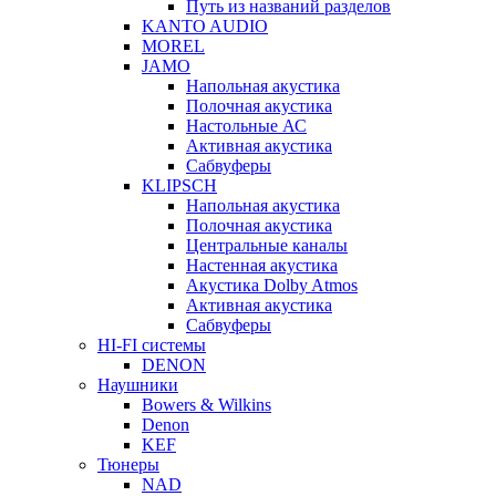
Путь из названий разделов
KANTO AUDIO
MOREL
JAMO
Напольная акустика
Полочная акустика
Настольные АС
Активная акустика
Сабвуферы
KLIPSCH
Напольная акустика
Полочная акустика
Центральные каналы
Настенная акустика
Акустика Dolby Atmos
Активная акустика
Сабвуферы
HI-FI системы
DENON
Наушники
Bowers & Wilkins
Denon
KEF
Тюнеры
NAD