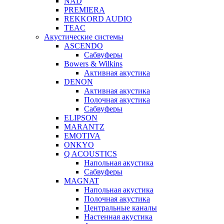
NAD
PREMIERA
REKKORD AUDIO
TEAC
Акустические системы
ASCENDO
Сабвуферы
Bowers & Wilkins
Активная акустика
DENON
Активная акустика
Полочная акустика
Сабвуферы
ELIPSON
MARANTZ
EMOTIVA
ONKYO
Q ACOUSTICS
Напольная акустика
Сабвуферы
MAGNAT
Напольная акустика
Полочная акустика
Центральные каналы
Настенная акустика