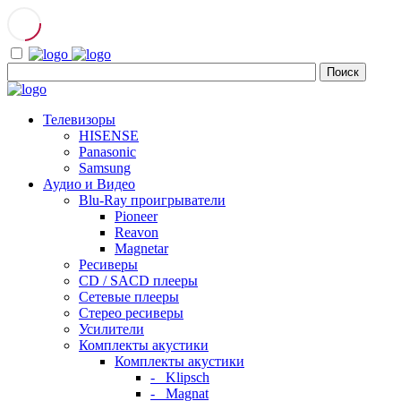
Телевизоры
HISENSE
Panasonic
Samsung
Аудио и Видео
Blu-Ray проигрыватели
Pioneer
Reavon
Magnetar
Ресиверы
CD / SACD плееры
Сетевые плееры
Стерео ресиверы
Усилители
Комплекты акустики
Комплекты акустики
- Klipsch
- Magnat