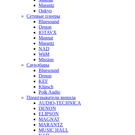
Marantz
Onkyo
Сетевые плееры
Bluesound
Denon
IOTAVX
Magnat
Marantz
NAD
WiiM
Mission
Саундбары
Bluesound
Denon
KEF
Klipsch
Polk Audio
Проигрыватели винила
AUDIO-TECHNICA
DENON
ELIPSON
MAGNAT
MARANTZ
MUSIC HALL