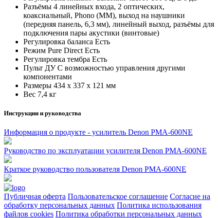
Разъёмы 4 линейных входа, 2 оптических,
коаксиальный, Phono (MM), выход на наушники
(передняя панель, 6,3 мм), линейный выход, разъёмы для
подключения пары акустики (винтовые)
Регулировка баланса Есть
Режим Pure Direct Есть
Регулировка тембра Есть
Пульт ДУ С возможностью управления другими
компонентами
Размеры 434 х 337 х 121 мм
Вес 7,4 кг
Инструкции и руководства
Информация о продукте - усилитель Denon PMA-600NE
Руководство по эксплуатации усилителя Denon PMA-600NE
Краткое руководство пользователя Denon PMA-600NE
Публичная оферта
Пользовательское соглашение
Согласие на
обработку персональных данных
Политика использования
файлов cookies
Политика обработки персональных данных