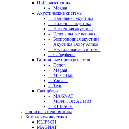
Hi-Fi электроника
- Magnat
Акустические системы
- Напольная акустика
- Полочная акустика
- Настенная акустика
- Центральные каналы
- Беспроводная акустика
- Акустика Dolby Atmos
- Настольные ас-системы
- Сабвуферы
Виниловые проигрыватели
- Denon
- Magnat
- Music Hall
- Yamaha
- Teac
Саундбары
- MAGNAT
- MONITOR AUDIO
- KLIPSCH
Проигрыватели винила
Комплекты акустики
KLIPSCH
MAGNAT