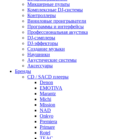
Микшерные пульты
Комплексные DJ-системы
Контроллеры
Виниловые проигрыватели
Программы и интерфейсы
Профессиональная акустика
DJ-сэмплеры
DJ-эффекторы
Создание музыки
Наушники
Акустические системы
Аксессуары
Бренды
CD / SACD плееры
Denon
EMOTIVA
Marantz
Michi
Mission
NAD
Onkyo
Premiera
Primare
Rotel
TEAC