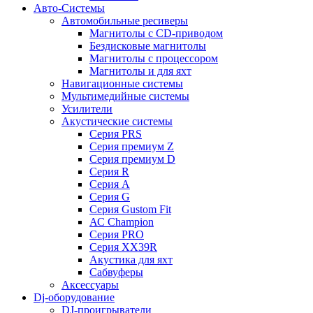
Авто-Системы
Автомобильные ресиверы
Магнитолы с CD-приводом
Бездисковые магнитолы
Магнитолы с процессором
Магнитолы и для яхт
Навигационные системы
Мультимедийные системы
Усилители
Акустические системы
Cерия PRS
Cерия премиум Z
Cерия премиум D
Cерия R
Cерия A
Cерия G
Cерия Gustom Fit
АС Champion
Cерия PRO
Cерия XX39R
Акустика для яхт
Сабвуферы
Аксессуары
Dj-оборудование
DJ-проигрыватели