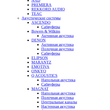
NAD
PREMIERA
REKKORD AUDIO
TEAC
Акустические системы
ASCENDO
Сабвуферы
Bowers & Wilkins
Активная акустика
DENON
Активная акустика
Полочная акустика
Сабвуферы
ELIPSON
MARANTZ
EMOTIVA
ONKYO
Q ACOUSTICS
Напольная акустика
Сабвуферы
MAGNAT
Напольная акустика
Полочная акустика
Центральные каналы
Настенная акустика