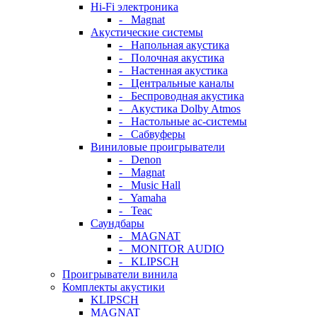
Hi-Fi электроника
- Magnat
Акустические системы
- Напольная акустика
- Полочная акустика
- Настенная акустика
- Центральные каналы
- Беспроводная акустика
- Акустика Dolby Atmos
- Настольные ас-системы
- Сабвуферы
Виниловые проигрыватели
- Denon
- Magnat
- Music Hall
- Yamaha
- Teac
Саундбары
- MAGNAT
- MONITOR AUDIO
- KLIPSCH
Проигрыватели винила
Комплекты акустики
KLIPSCH
MAGNAT