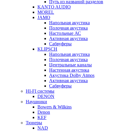
Путь из названий разделов
KANTO AUDIO
MOREL
JAMO
Напольная акустика
Полочная акустика
Настольные АС
Активная акустика
Сабвуферы
KLIPSCH
Напольная акустика
Полочная акустика
Центральные каналы
Настенная акустика
Акустика Dolby Atmos
Активная акустика
Сабвуферы
HI-FI системы
DENON
Наушники
Bowers & Wilkins
Denon
KEF
Тюнеры
NAD