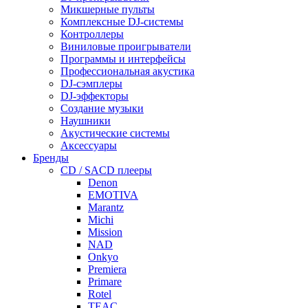
Микшерные пульты
Комплексные DJ-системы
Контроллеры
Виниловые проигрыватели
Программы и интерфейсы
Профессиональная акустика
DJ-сэмплеры
DJ-эффекторы
Создание музыки
Наушники
Акустические системы
Аксессуары
Бренды
CD / SACD плееры
Denon
EMOTIVA
Marantz
Michi
Mission
NAD
Onkyo
Premiera
Primare
Rotel
TEAC