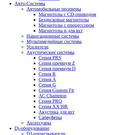
Авто-Системы
Автомобильные ресиверы
Магнитолы с CD-приводом
Бездисковые магнитолы
Магнитолы с процессором
Магнитолы и для яхт
Навигационные системы
Мультимедийные системы
Усилители
Акустические системы
Cерия PRS
Cерия премиум Z
Cерия премиум D
Cерия R
Cерия A
Cерия G
Cерия Gustom Fit
АС Champion
Cерия PRO
Cерия XX39R
Акустика для яхт
Сабвуферы
Аксессуары
Dj-оборудование
DJ-проигрыватели