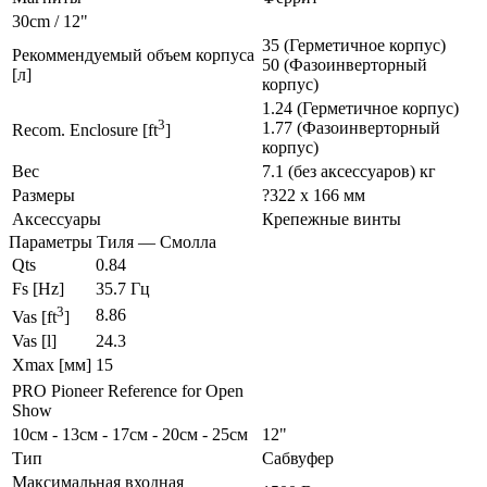
30cm / 12"
35 (Герметичное корпус)
Рекоммендуемый объем корпуса
50 (Фазоинверторный
[л]
корпус)
1.24 (Герметичное корпус)
3
1.77 (Фазоинверторный
Recom. Enclosure [ft
]
корпус)
Вес
7.1 (без аксессуаров) кг
Размеры
?322 x 166 мм
Аксессуары
Крепежные винты
Параметры Тиля — Смолла
Qts
0.84
Fs [Hz]
35.7 Гц
3
8.86
Vas [ft
]
Vas [l]
24.3
Xmax [мм]
15
PRO Pioneer Reference for Open
Show
10см - 13см - 17см - 20см - 25см
12"
Тип
Сабвуфер
Максимальная входная