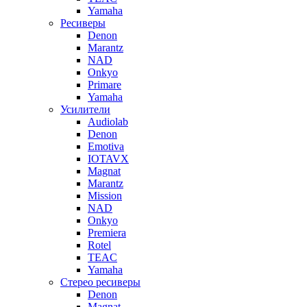
Yamaha
Ресиверы
Denon
Marantz
NAD
Onkyo
Primare
Yamaha
Усилители
Audiolab
Denon
Emotiva
IOTAVX
Magnat
Marantz
Mission
NAD
Onkyo
Premiera
Rotel
TEAC
Yamaha
Стерео ресиверы
Denon
Magnat