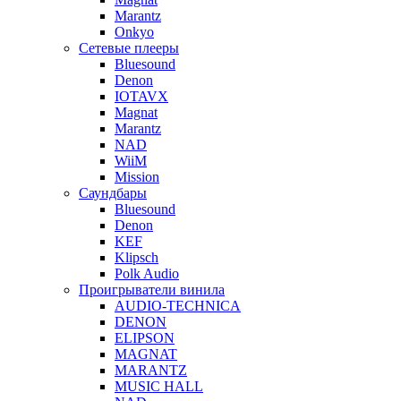
Marantz
Onkyo
Сетевые плееры
Bluesound
Denon
IOTAVX
Magnat
Marantz
NAD
WiiM
Mission
Саундбары
Bluesound
Denon
KEF
Klipsch
Polk Audio
Проигрыватели винила
AUDIO-TECHNICA
DENON
ELIPSON
MAGNAT
MARANTZ
MUSIC HALL