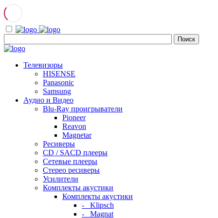
Телевизоры
HISENSE
Panasonic
Samsung
Аудио и Видео
Blu-Ray проигрыватели
Pioneer
Reavon
Magnetar
Ресиверы
CD / SACD плееры
Сетевые плееры
Стерео ресиверы
Усилители
Комплекты акустики
Комплекты акустики
- Klipsch
- Magnat