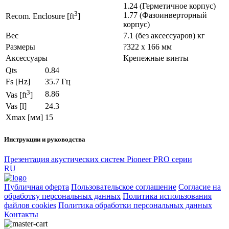
1.24 (Герметичное корпус)
3
1.77 (Фазоинверторный
Recom. Enclosure [ft
]
корпус)
Вес
7.1 (без аксессуаров) кг
Размеры
?322 x 166 мм
Аксессуары
Крепежные винты
Qts
0.84
Fs [Hz]
35.7 Гц
3
8.86
Vas [ft
]
Vas [l]
24.3
Xmax [мм]
15
Инструкции и руководства
Презентация акустических систем Pioneer PRO серии
RU
Публичная оферта
Пользовательское соглашение
Согласие на
обработку персональных данных
Политика использования
файлов cookies
Политика обработки персональных данных
Контакты