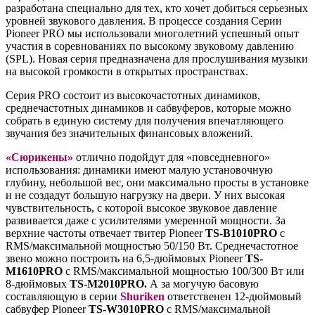
разработана специально для тех, кто хочет добиться серьезных
уровней звукового давления. В процессе создания Серии
Pioneer PRO мы использовали многолетний успешный опыт
участия в соревнованиях по высокому звуковому давлению
(SPL). Новая серия предназначена для прослушивания музыки
на высокой громкости в открытых пространствах.
Серия PRO состоит из высокочастотных динамиков,
среднечастотных динамиков и сабвуферов, которые можно
собрать в единую систему для получения впечатляющего
звучания без значительных финансовых вложений.
«Сюрикены»
отлично подойдут для «повседневного»
использования: динамики имеют малую установочную
глубину, небольшой вес, они максимально просты в установке
и не создадут большую нагрузку на двери. У них высокая
чувствительность, с которой высокое звуковое давление
развивается даже с усилителями умеренной мощности. За
верхние частоты отвечает твитер Pioneer
TS-B1010PRO
с
RMS/максимальной мощностью 50/150 Вт. Среднечастотное
звено можно построить на 6,5-дюймовых Pioneer
TS-
M1610PRO
с RMS/максимальной мощностью 100/300 Вт или
8-дюймовых
TS-M2010PRO.
А за могучую басовую
составляющую в серии
Shuriken
ответственен 12-дюймовый
сабвуфер Pioneer
TS-W3010PRO
с RMS/максимальной