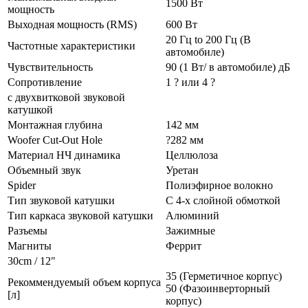
1500 Вт
мощность
Выходная мощность (RMS)
600 Вт
20 Гц to 200 Гц (В
Частотные характеристики
автомобиле)
Чувствительность
90 (1 Вт/ в автомобиле) дБ
Сопротивление
1 ? или 4 ?
с двухвитковой звуковой
катушкой
Монтажная глубина
142 мм
Woofer Cut-Out Hole
?282 мм
Материал НЧ динамика
Целлюлоза
Объемный звук
Уретан
Spider
Полиэфирное волокно
Тип звуковой катушки
С 4-х слойной обмоткой
Тип каркаса звуковой катушки
Алюминий
Разъемы
Зажимные
Магниты
Феррит
30cm / 12"
35 (Герметичное корпус)
Рекоммендуемый объем корпуса
50 (Фазоинверторный
[л]
корпус)