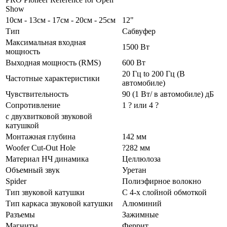
Show
10см - 13см - 17см - 20см - 25см
12"
Тип
Сабвуфер
Максимальная входная
1500 Вт
мощность
Выходная мощность (RMS)
600 Вт
20 Гц to 200 Гц (В
Частотные характеристики
автомобиле)
Чувствительность
90 (1 Вт/ в автомобиле) дБ
Сопротивление
1 ? или 4 ?
с двухвитковой звуковой
катушкой
Монтажная глубина
142 мм
Woofer Cut-Out Hole
?282 мм
Материал НЧ динамика
Целлюлоза
Объемный звук
Уретан
Spider
Полиэфирное волокно
Тип звуковой катушки
С 4-х слойной обмоткой
Тип каркаса звуковой катушки
Алюминий
Разъемы
Зажимные
Магниты
Феррит