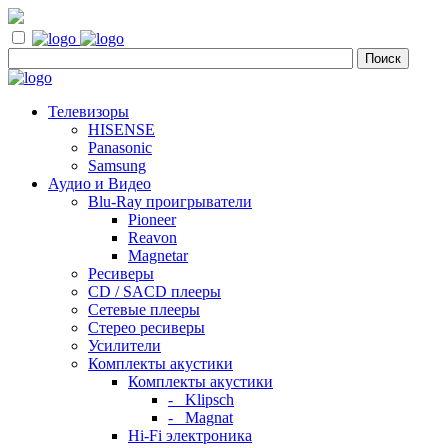
Телевизоры
HISENSE
Panasonic
Samsung
Аудио и Видео
Blu-Ray проигрыватели
Pioneer
Reavon
Magnetar
Ресиверы
CD / SACD плееры
Сетевые плееры
Стерео ресиверы
Усилители
Комплекты акустики
Комплекты акустики
- Klipsch
- Magnat
Hi-Fi электроника