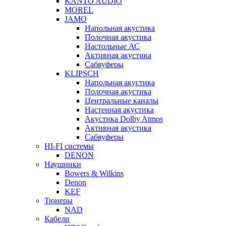
KANTO AUDIO
MOREL
JAMO
Напольная акустика
Полочная акустика
Настольные АС
Активная акустика
Сабвуферы
KLIPSCH
Напольная акустика
Полочная акустика
Центральные каналы
Настенная акустика
Акустика Dolby Atmos
Активная акустика
Сабвуферы
HI-FI системы
DENON
Наушники
Bowers & Wilkins
Denon
KEF
Тюнеры
NAD
Кабели