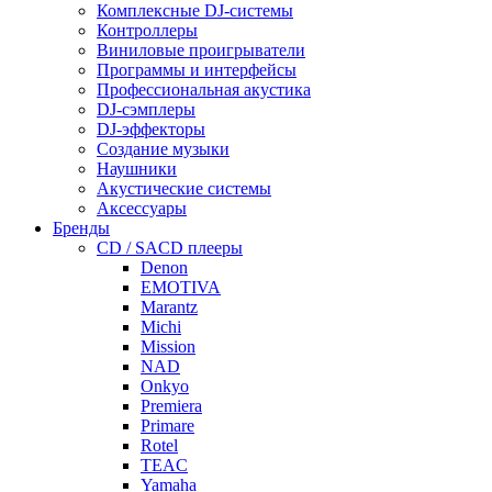
Комплексные DJ-системы
Контроллеры
Виниловые проигрыватели
Программы и интерфейсы
Профессиональная акустика
DJ-сэмплеры
DJ-эффекторы
Создание музыки
Наушники
Акустические системы
Аксессуары
Бренды
CD / SACD плееры
Denon
EMOTIVA
Marantz
Michi
Mission
NAD
Onkyo
Premiera
Primare
Rotel
TEAC
Yamaha