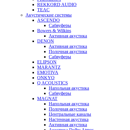
REKKORD AUDIO
TEAC
Акустические системы
ASCENDO
Сабвуферы
Bowers & Wilkins
Активная акустика
DENON
Активная акустика
Полочная акустика
Сабвуферы
ELIPSON
MARANTZ
EMOTIVA
ONKYO
Q ACOUSTICS
Напольная акустика
Сабвуферы
MAGNAT
Напольная акустика
Полочная акустика
Центральные каналы
Настенная акустика
Активная акустика
Акустика Dolby Atmos