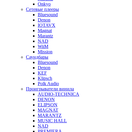
Onkyo
Сетевые плееры
Bluesound
Denon
IOTAVX
Magnat
Marantz
NAD
WiiM
Mission
Саундбары
Bluesound
Denon
KEF
Klipsch
Polk Audio
Проигрыватели винила
AUDIO-TECHNICA
DENON
ELIPSON
MAGNAT
MARANTZ
MUSIC HALL
NAD
PREMIERA