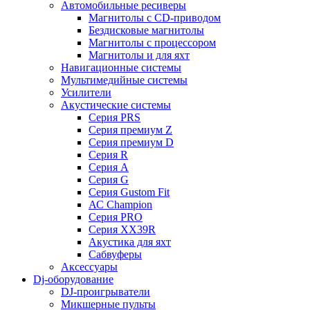
Автомобильные ресиверы
Магнитолы с CD-приводом
Бездисковые магнитолы
Магнитолы с процессором
Магнитолы и для яхт
Навигационные системы
Мультимедийные системы
Усилители
Акустические системы
Cерия PRS
Cерия премиум Z
Cерия премиум D
Cерия R
Cерия A
Cерия G
Cерия Gustom Fit
АС Champion
Cерия PRO
Cерия XX39R
Акустика для яхт
Сабвуферы
Аксессуары
Dj-оборудование
DJ-проигрыватели
Микшерные пульты