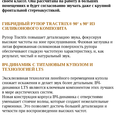
своем классе. Она рассчитана на работу в больших
помещениях и будет согласованно звучать даже с крупной
фронтальной стереоакустикой.
ГИБРИДНЫЙ РУПОР TRACTRIX® 90° x 90° ИЗ
СИЛИКОНОВОГО КОМПОЗИТА
Рупор Tractrix повышает детализацию звука, фокусируя
высокие частоты на зоне прослушивания. Фазовая заглушка и
литая формованная силиконовая поверхность рупора
обеспечивают гладкую частотную характеристику, и, как
результат, чистый и натуральный звук.
ВЧ-ДИНАМИК С ТИТАНОВЫМ КУПОЛОМ И
ТЕХНОЛОГИЕЙ LTS
Эксклюзивная технология линейного перемещения купола
снижает искажения и делает звук более детальным. ВЧ-
динамики LTS являются ключевым компонентом этих лучших
в мире акустических систем.
Новая конструкция корпуса ВЧ-динамика с отверстиями
уменьшает стоячие волны, которые создают нежелательные
гармоники. Это позволяет достичь большей детализации и
четкости при воспроизведении высоких частот.