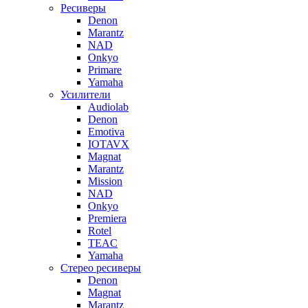
Ресиверы
Denon
Marantz
NAD
Onkyo
Primare
Yamaha
Усилители
Audiolab
Denon
Emotiva
IOTAVX
Magnat
Marantz
Mission
NAD
Onkyo
Premiera
Rotel
TEAC
Yamaha
Стерео ресиверы
Denon
Magnat
Marantz