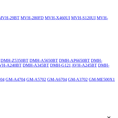
MVH-29BT
MVH-280FD
MVH-X460UI
MVH-S120UI
MVH-
DMH-Z5350BT
DMH-A5650BT
DMH-AP6650BT
DMH-
VH-A240BT
DMH-A345BT
DMH-G121
AVH-A245BT
DMH-
04
GM-A4704
GM-A5702
GM-A6704
GM-A3702
GM-ME500X1