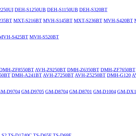
250UI
DEH-S1250UB
DEH-S1150UB
DEH-S320BT
235BT
MXT-S216BT
MVH-S145BT
MXT-S236BT
MVH-S420BT
MVH-S425BT
MVH-S520BT
DMH-ZF8550BT
AVH-Z9250BT
DMH-Z6350BT
DMH-ZF7650BT
50BT
DMH-A241BT
AVH-Z7250BT
AVH-Z5250BT
DMH-G120
A
GM-D9704
GM-D9705
GM-D8704
GM-D8701
GM-D1004
GM-DX1
LS2
TS-D1740C
TS-D65F
TS-D69F