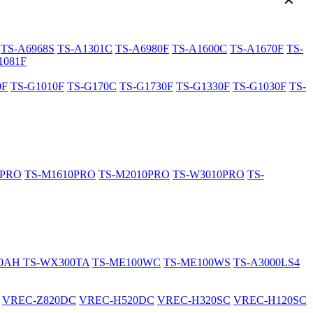
✕
TS-A6968S
TS-A1301C
TS-A6980F
TS-A1600C
TS-A1670F
TS-
1081F
0F
TS-G1010F
TS-G170C
TS-G1730F
TS-G1330F
TS-G1030F
TS-
0PRO
TS-M1610PRO
TS-M2010PRO
TS-W3010PRO
TS-
20AH
TS-WX300TA
TS-ME100WC
TS-ME100WS
TS-A3000LS4
VREC-Z820DC
VREC-H520DC
VREC-H320SC
VREC-H120SC