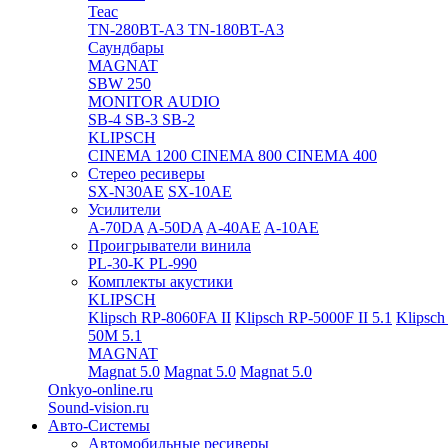
Teac
TN-280BT-A3
TN-180BT-A3
Саундбары
MAGNAT
SBW 250
MONITOR AUDIO
SB-4
SB-3
SB-2
KLIPSCH
CINEMA 1200
CINEMA 800
CINEMA 400
Стерео ресиверы
SX-N30AE
SX-10AE
Усилители
A-70DA
A-50DA
A-40AE
A-10AE
Проигрыватели винила
PL-30-K
PL-990
Комплекты акустики
KLIPSCH
Klipsch RP-8060FA II
Klipsch RP-5000F II 5.1
Klipsch
50M 5.1
MAGNAT
Magnat 5.0
Magnat 5.0
Magnat 5.0
Onkyo-online.ru
Sound-vision.ru
Авто-Системы
Автомобильные ресиверы