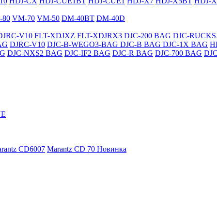
10
HDJ-CX
HDJ-CUE1BT
HDJ-CUE1
HDJ-X7
HDJ-X5BT
HDJ-X
-80
VM-70
VM-50
DM-40BT
DM-40D
DJRC-V10
FLT-XDJXZ
FLT-XDJRX3
DJC-200 BAG
DJC-RUCK
AG
DJRC-V10
DJC-B-WEGO3-BAG
DJC-B BAG
DJC-1X BAG
H
AG
DJC-NXS2 BAG
DJC-IF2 BAG
DJC-R BAG
DJC-700 BAG
DJ
NE
rantz CD6007
Marantz CD 70
Новинка