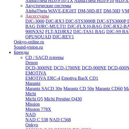
AlphaTheta HDJ-F10-TX
AlphaTheta HDJ-F10
HDJ-X
Акустические системы
AlphaTheta WAVE-EIGHT
DM-50D-BT
DM-50D
VM
Аксессуары
DJC-3000
DJC-RX3
DJC-STS3000B
DJC-STS3000P
BAG
DJRC-MULTI1
DJC-FLX10-BAG
DJC-RX2-B
900NXS2
FLT-XDJRX2
DJC-TAS1 BAG
DJC-S9 B
OPUSQUAD
DJC-REV1
Onkyo-online.ru
Sound-vision.ru
Бренды
CD / SACD плееры
Denon
DCD-3000NE
DCD-1700NE
DCD-900NE
DCD-600
EMOTIVA
EMOTIVA ERC-4
Emotiva BasX CD1
Marantz
Marantz SACD 30n
Marantz CD 50n
Marantz CD60
Ma
Michi
Michi Q5
Michi Prestige Q430
Mission
Mission 778X
NAD
NAD C 538
NAD C568
Onkyo