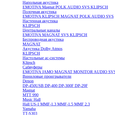
Напольная акустика
EMOTIVA
Magnat
POLK AUDIO
SVS
KLIPSCH
Полочная акустика
EMOTIVA
KLIPSCH
MAGNAT
POLK AUDIO
SVS
Настенная акустика
KLIPSCH
Центральные каналы
EMOTIVA
MAGNAT
SVS
KLIPSCH
Беспроводная акустика
MAGNAT
Акустика Dolby Atmos
KLIPSCH
Настольные ас-системы
Klipsch
Сабвуферы
EMOTIVA
JAMO
MAGNAT
MONITOR AUDIO
SV
Виниловые проигрыватели
Denon
DP-450USB
DP-400
DP-300F
DP-29F
Magnat
MTT 990
Music Hall
Hall US-1
MMF-1.3
MMF-1.5
MMF 2.3
Yamaha
TT-S303