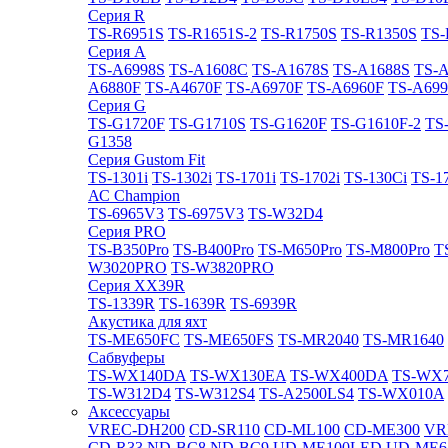
Cерия R
TS-R6951S
TS-R1651S-2
TS-R1750S
TS-R1350S
TS-
Cерия A
TS-A6998S
TS-A1608C
TS-A1678S
TS-A1688S
TS-
A6880F
TS-A4670F
TS-A6970F
TS-A6960F
TS-A699
Cерия G
TS-G1720F
TS-G1710S
TS-G1620F
TS-G1610F-2
TS
G1358
Cерия Gustom Fit
TS-1301i
TS-1302i
TS-1701i
TS-1702i
TS-130Ci
TS-1
АС Champion
TS-6965V3
TS-6975V3
TS-W32D4
Cерия PRO
TS-B350Pro
TS-B400Pro
TS-M650Pro
TS-M800Pro
T
W3020PRO
TS-W3820PRO
Cерия XX39R
TS-1339R
TS-1639R
TS-6939R
Акустика для яхт
TS-ME650FC
TS-ME650FS
TS-MR2040
TS-MR1640
Сабвуферы
TS-WX140DA
TS-WX130EA
TS-WX400DA
TS-WX
TS-W312D4
TS-W312S4
TS-A2500LS4
TS-WX010A
Аксессуары
VREC-DH200
CD-SR110
CD-ML100
CD-ME300
VR
CD-R33
ND-BC8
ND-BC9
UD-ME100LED
UD-ME6