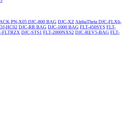
5
SACK
PN-X05
DJC-800 BAG
DJC-XZ
AlphaTheta DJC-FLX6-
DJ-HC02
DJC-RR BAG
DJC-1000 BAG
FLT-450SYS
FLT-
C-FLTRZX
DJC-STS1
FLT-2000NXS2
DJC-REV5-BAG
FLT-