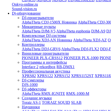
Onkyo-online.ru
Sound-vision.ru
Dj-оборудование
DJ-проигрыватели
AlphaTheta CDJ-1500X
Новинка
AlphaTheta CDJ-30
Микшерные пульты
AlphaTheta DJM-V5
AlphaTheta euphonia
DJM-A9
DJ
Комплексные DJ-системы
AlphaTheta XDJ-AN
Новинка
AlphaTheta XDJ-AZ
O
Контроллеры
AlphaTheta DDJ-GRV6
AlphaTheta DDJ-FLX2
DDJ-
Виниловые проигрыватели
PIONEER PLX-CRSS12
PIONEER PLX-1000
PIONE
Программы и интерфейсы
Interface 2
rekordbox
RB-DMX1
Профессиональная акустика
XPRS82
XPRS122
XPRS152
XPRS1152ST
XPRS118
DJ-сэмплеры
DJS-1000
DJ-эффекторы
AlphaTheta RMX-IGNITE
RMX-1000-M
Создание музыки
Toraiz AS-1
TORAIZ SQUID
SLAB
Наушники