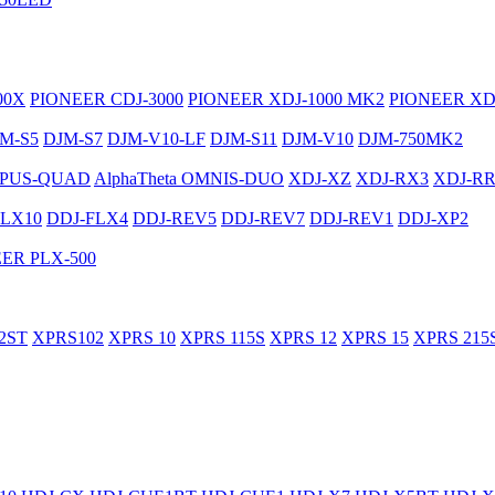
00X
PIONEER CDJ-3000
PIONEER XDJ-1000 MK2
PIONEER XD
M-S5
DJM-S7
DJM-V10-LF
DJM-S11
DJM-V10
DJM-750MK2
PUS-QUAD
AlphaTheta OMNIS-DUO
XDJ-XZ
XDJ-RX3
XDJ-R
FLX10
DDJ-FLX4
DDJ-REV5
DDJ-REV7
DDJ-REV1
DDJ-XP2
ER PLX-500
2ST
XPRS102
XPRS 10
XPRS 115S
XPRS 12
XPRS 15
XPRS 215