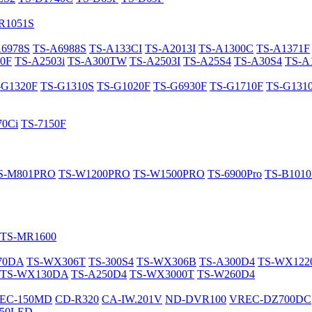
R1051S
A6978S
TS-A6988S
TS-A133CI
TS-A2013I
TS-A1300C
TS-A1371F
0F
TS-A2503i
TS-A300TW
TS-A2503I
TS-A25S4
TS-A30S4
TS-A
-G1320F
TS-G1310S
TS-G1020F
TS-G6930F
TS-G1710F
TS-G131
70Ci
TS-7150F
S-M801PRO
TS-W1200PRO
TS-W1500PRO
TS-6900Pro
TS-B101
TS-MR1600
70DA
TS-WX306T
TS-300S4
TS-WX306B
TS-A300D4
TS-WX12
TS-WX130DA
TS-A250D4
TS-WX3000T
TS-W260D4
EC-150MD
CD-R320
CA-IW.201V
ND-DVR100
VREC-DZ700DC
50LED