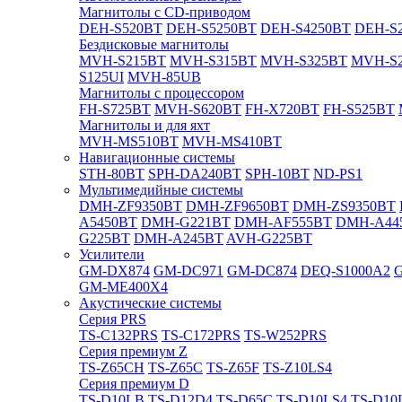
Магнитолы с CD-приводом
DEH-S520BT
DEH-S5250BT
DEH-S4250BT
DEH-S2
Бездисковые магнитолы
MVH-S215BT
MVH-S315BT
MVH-S325BT
MVH-S
S125UI
MVH-85UB
Магнитолы с процессором
FH-S725BT
MVH-S620BT
FH-X720BT
FH-S525BT
Магнитолы и для яхт
MVH-MS510BT
MVH-MS410BT
Навигационные системы
STH-80BT
SPH-DA240BT
SPH-10BT
ND-PS1
Мультимедийные системы
DMH-ZF9350BT
DMH-ZF9650BT
DMH-ZS9350BT
A5450BT
DMH-G221BT
DMH-AF555BT
DMH-A44
G225BT
DMH-A245BT
AVH-G225BT
Усилители
GM-DX874
GM-DC971
GM-DC874
DEQ-S1000A2
GM-ME400X4
Акустические системы
Cерия PRS
TS-C132PRS
TS-C172PRS
TS-W252PRS
Cерия премиум Z
TS-Z65CH
TS-Z65C
TS-Z65F
TS-Z10LS4
Cерия премиум D
TS-D10LB
TS-D12D4
TS-D65C
TS-D10LS4
TS-D10