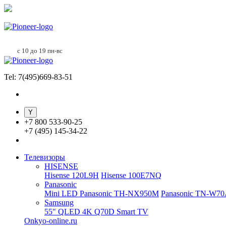
с 10 до 19 пн-вс
Tel: 7(495)669-83-51
+
7 800 533-90-25
+
7 (495) 145-34-22
Телевизоры
HISENSE
Hisense 120L9H
Hisense 100E7NQ
Panasonic
Mini LED Panasonic TH-NX950M
Panasonic TN-W7
Samsung
55" QLED 4K Q70D Smart TV
Onkyo-online.ru