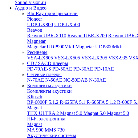
Sound-vision.ru
Аудио и Видео
Blu-Ray проигрыватели
Pioneer
UDP-LX800
UDP-LX500
Reavon
Reavon UBR-X110
Reavon UBR-X200
Reavon UBR-
Magnetar
Magnetar UDP900MkII
Magnetar UDP800MkII
Ресиверы
VSA-LX805
VSX-LX505
VSX-LX305
VSX-935
VSX
CD / SACD плееры
PD-70AE-S
PD-50AE
PD-30AE
PD-10AE
Сетевые плееры
N-70AE
N-50AE
NC-50DAB
N-30AE
Комплекты акустики
Комплекты акустики
Klipsch
RP-6000F 5.1.2
R-625FA 5.1
R-605FA 5.1.2
R-600F 5
Magnat
THX ULTRA 2
Magnat 5.0
Magnat 5.0
Magnat 5.0
Hi-Fi электроника
Magnat
MA 900
MMS 730
Акустические системы