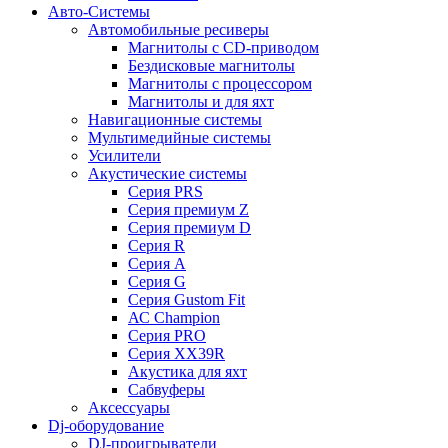
Авто-Системы
Автомобильные ресиверы
Магнитолы с CD-приводом
Бездисковые магнитолы
Магнитолы с процессором
Магнитолы и для яхт
Навигационные системы
Мультимедийные системы
Усилители
Акустические системы
Cерия PRS
Cерия премиум Z
Cерия премиум D
Cерия R
Cерия A
Cерия G
Cерия Gustom Fit
АС Champion
Cерия PRO
Cерия XX39R
Акустика для яхт
Сабвуферы
Аксессуары
Dj-оборудование
DJ-проигрыватели