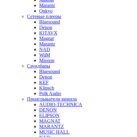
Marantz
Onkyo
Сетевые плееры
Bluesound
Denon
IOTAVX
Magnat
Marantz
NAD
WiiM
Mission
Саундбары
Bluesound
Denon
KEF
Klipsch
Polk Audio
Проигрыватели винила
AUDIO-TECHNICA
DENON
ELIPSON
MAGNAT
MARANTZ
MUSIC HALL