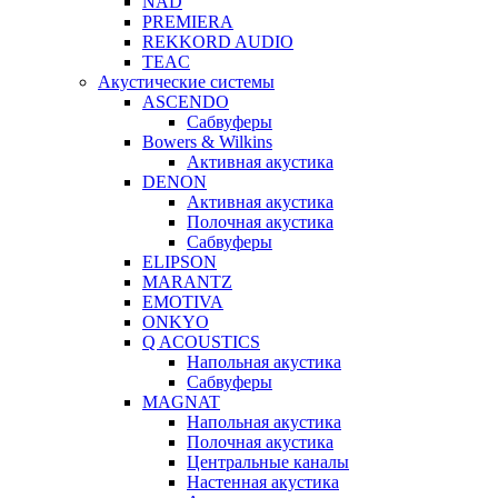
NAD
PREMIERA
REKKORD AUDIO
TEAC
Акустические системы
ASCENDO
Сабвуферы
Bowers & Wilkins
Активная акустика
DENON
Активная акустика
Полочная акустика
Сабвуферы
ELIPSON
MARANTZ
EMOTIVA
ONKYO
Q ACOUSTICS
Напольная акустика
Сабвуферы
MAGNAT
Напольная акустика
Полочная акустика
Центральные каналы
Настенная акустика