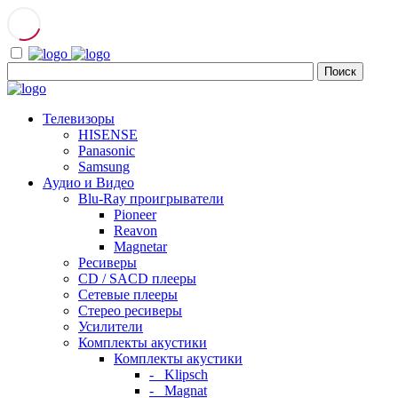
Телевизоры
HISENSE
Panasonic
Samsung
Аудио и Видео
Blu-Ray проигрыватели
Pioneer
Reavon
Magnetar
Ресиверы
CD / SACD плееры
Сетевые плееры
Стерео ресиверы
Усилители
Комплекты акустики
Комплекты акустики
- Klipsch
- Magnat