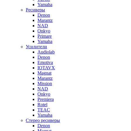
Yamaha
Ресиверы
Denon
Marantz
NAD
Onkyo
Primare
Yamaha
Усилители
Audiolab
Denon
Emotiva
IOTAVX
Magnat
Marantz
Mission
NAD
Onkyo
Premiera
Rotel
TEAC
Yamaha
Стерео ресиверы
Denon
Magnat