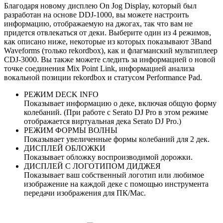
Благодаря новому дисплею On Jog Display, который был
разработан на основе DDJ‑1000, вы можете настроить
информацию, отображаемую на джогах, так что вам не
придется отвлекаться от деки. Выберите один из 4 режимов,
как описано ниже, некоторые из которых показывают 3Band
Waveforms (только rekordbox), как и флагманский мультиплеер
CDJ‑3000. Вы также можете следить за информацией о новой
точке соединения Mix Point Link, информацией анализа
вокальной позиции rekordbox и статусом Performance Pad.
РЕЖИМ DECK INFO
Показывает информацию о деке, включая общую форму
колебаний. (При работе с Serato DJ Pro в этом режиме
отображается виртуальная дека Serato DJ Pro.)
РЕЖИМ ФОРМЫ ВОЛНЫ
Показывает увеличенные формы колебаний для 2 дек.
ДИСПЛЕЙ ОБЛОЖКИ
Показывает обложку воспроизводимой дорожки.
ДИСПЛЕЙ С ЛОГОТИПОМ ДИДЖЕЯ
Показывает ваш собственный логотип или любимое
изображение на каждой деке с помощью инструмента
передачи изображения для ПК/Mac.