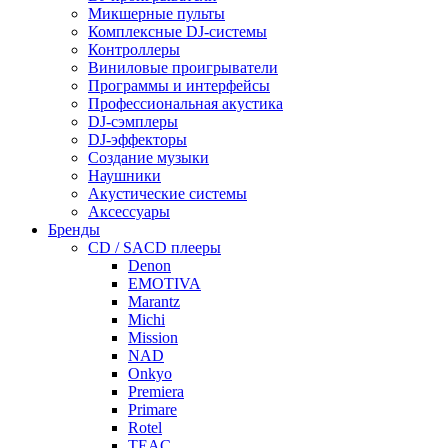
Микшерные пульты
Комплексные DJ-системы
Контроллеры
Виниловые проигрыватели
Программы и интерфейсы
Профессиональная акустика
DJ-сэмплеры
DJ-эффекторы
Создание музыки
Наушники
Акустические системы
Аксессуары
Бренды
CD / SACD плееры
Denon
EMOTIVA
Marantz
Michi
Mission
NAD
Onkyo
Premiera
Primare
Rotel
TEAC