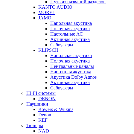
Путь из названий разделов
KANTO AUDIO
MOREL
JAMO
Напольная акустика
Полочная акустика
Настольные АС
Активная акустика
Сабвуферы
KLIPSCH
Напольная акустика
Полочная акустика
Центральные каналы
Настенная акустика
Акустика Dolby Atmos
Активная акустика
Сабвуферы
HI-FI системы
DENON
Наушники
Bowers & Wilkins
Denon
KEF
Тюнеры
NAD