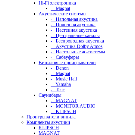
Hi-Fi электроника
- Magnat
Акустические системы
- Напольная акустика
- Полочная акустика
- Настенная акустика
- Центральные каналы
- Беспроводная акустика
- Акустика Dolby Atmos
- Настольные ас-системы
- Сабвуферы
Виниловые проигрыватели
- Denon
- Magnat
- Music Hall
- Yamaha
- Teac
Саундбары
- MAGNAT
- MONITOR AUDIO
- KLIPSCH
Проигрыватели винила
Комплекты акустики
KLIPSCH
MAGNAT