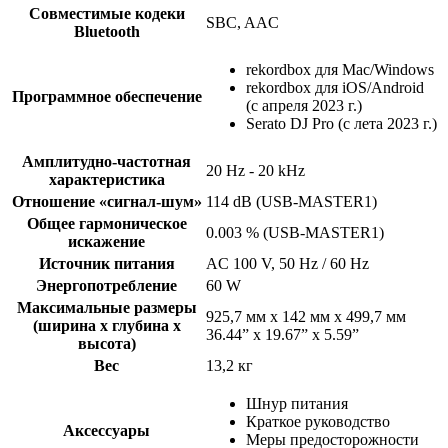
Совместимые кодеки
SBC, AAC
Bluetooth
rekordbox для Mac/Windows
rekordbox для iOS/Android
Программное обеспечение
(с апреля 2023 г.)
Serato DJ Pro (с лета 2023 г.)
Амплитудно-частотная
20 Hz - 20 kHz
характеристика
Отношение «сигнал-шум»
114 dB (USB-MASTER1)
Общее гармоническое
0.003 % (USB-MASTER1)
искажение
Источник питания
AC 100 V, 50 Hz / 60 Hz
Энергопотребление
60 W
Максимальные размеры
925,7 мм x 142 мм x 499,7 мм
(ширина x глубина x
36.44” x 19.67” x 5.59”
высота)
Вес
13,2 кг
Шнур питания
Краткое руководство
Аксессуары
Меры предосторожности