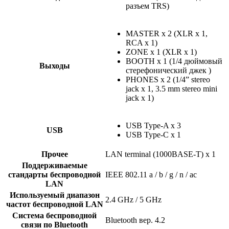
разъем TRS)
MASTER x 2 (XLR x 1,
RCA x 1)
ZONE x 1 (XLR x 1)
BOOTH x 1 (1/4 дюймовый
Выходы
стерефонический джек )
PHONES x 2 (1/4” stereo
jack x 1, 3.5 mm stereo mini
jack x 1)
USB Type-A x 3
USB
USB Type-C x 1
Прочее
LAN terminal (1000BASE-T) x 1
Поддерживаемые
стандарты беспроводной
IEEE 802.11 a / b / g / n / ac
LAN
Используемый диапазон
2.4 GHz / 5 GHz
частот беспроводной LAN
Система беспроводной
Bluetooth вер. 4.2
связи по Bluetooth