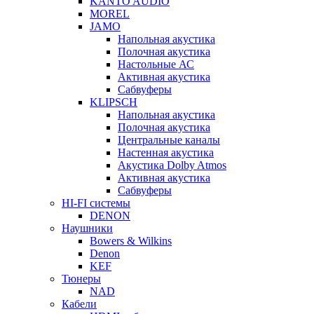
KANTO AUDIO
MOREL
JAMO
Напольная акустика
Полочная акустика
Настольные АС
Активная акустика
Сабвуферы
KLIPSCH
Напольная акустика
Полочная акустика
Центральные каналы
Настенная акустика
Акустика Dolby Atmos
Активная акустика
Сабвуферы
HI-FI системы
DENON
Наушники
Bowers & Wilkins
Denon
KEF
Тюнеры
NAD
Кабели