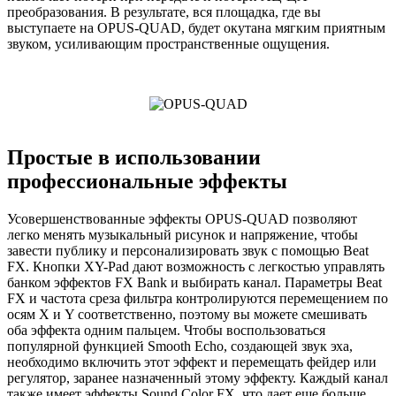
преобразования. В результате, вся площадка, где вы
выступаете на OPUS-QUAD, будет окутана мягким приятным
звуком, усиливающим пространственные ощущения.
Простые в использовании
профессиональные эффекты
Усовершенствованные эффекты OPUS-QUAD позволяют
легко менять музыкальный рисунок и напряжение, чтобы
завести публику и персонализировать звук с помощью Beat
FX. Кнопки XY-Pad дают возможность с легкостью управлять
банком эффектов FX Bank и выбирать канал. Параметры Beat
FX и частота среза фильтра контролируются перемещением по
осям X и Y соответственно, поэтому вы можете смешивать
оба эффекта одним пальцем. Чтобы воспользоваться
популярной функцией Smooth Echo, создающей звук эха,
необходимо включить этот эффект и перемещать фейдер или
регулятор, заранее назначенный этому эффекту. Каждый канал
также имеет эффекты Sound Color FX, что дает еще больше