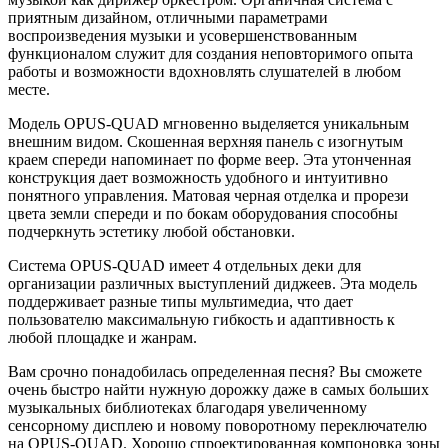
приятным дизайном, отличными параметрами
воспроизведения музыки и усовершенствованным
функционалом служит для создания неповторимого опыта
работы и возможности вдохновлять слушателей в любом
месте.
Модель OPUS-QUAD мгновенно выделяется уникальным
внешним видом. Скошенная верхняя панель с изогнутым
краем спереди напоминает по форме веер. Эта утонченная
конструкция дает возможность удобного и интуитивно
понятного управления. Матовая черная отделка и прорези
цвета земли спереди и по бокам оборудования способны
подчеркнуть эстетику любой обстановки.
Система OPUS-QUAD имеет 4 отдельных деки для
организации различных выступлений диджеев. Эта модель
поддерживает разные типы мультимедиа, что дает
пользователю максимальную гибкость и адаптивность к
любой площадке и жанрам.
Вам срочно понадобилась определенная песня? Вы сможете
очень быстро найти нужную дорожку даже в самых больших
музыкальных библиотеках благодаря увеличенному
сенсорному дисплею и новому поворотному переключателю
на OPUS-QUAD. Хорошо спроектированная компоновка зоны