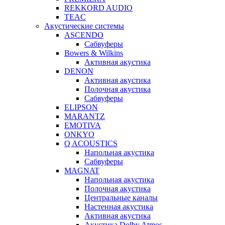
REKKORD AUDIO
TEAC
Акустические системы
ASCENDO
Сабвуферы
Bowers & Wilkins
Активная акустика
DENON
Активная акустика
Полочная акустика
Сабвуферы
ELIPSON
MARANTZ
EMOTIVA
ONKYO
Q ACOUSTICS
Напольная акустика
Сабвуферы
MAGNAT
Напольная акустика
Полочная акустика
Центральные каналы
Настенная акустика
Активная акустика
Акустика Dolby Atmos