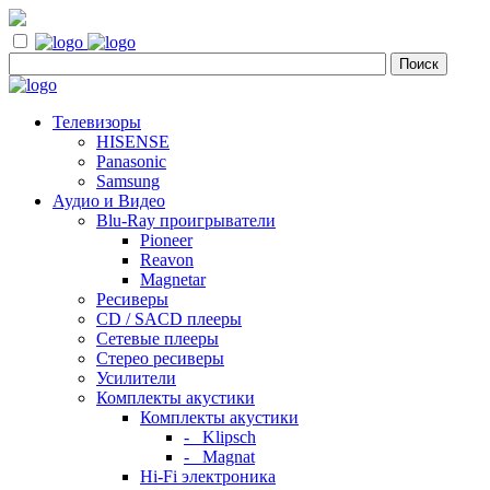
Телевизоры
HISENSE
Panasonic
Samsung
Аудио и Видео
Blu-Ray проигрыватели
Pioneer
Reavon
Magnetar
Ресиверы
CD / SACD плееры
Сетевые плееры
Стерео ресиверы
Усилители
Комплекты акустики
Комплекты акустики
- Klipsch
- Magnat
Hi-Fi электроника