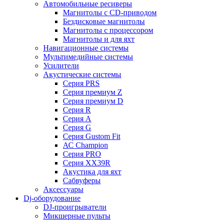
Автомобильные ресиверы
Магнитолы с CD-приводом
Бездисковые магнитолы
Магнитолы с процессором
Магнитолы и для яхт
Навигационные системы
Мультимедийные системы
Усилители
Акустические системы
Cерия PRS
Cерия премиум Z
Cерия премиум D
Cерия R
Cерия A
Cерия G
Cерия Gustom Fit
АС Champion
Cерия PRO
Cерия XX39R
Акустика для яхт
Сабвуферы
Аксессуары
Dj-оборудование
DJ-проигрыватели
Микшерные пульты