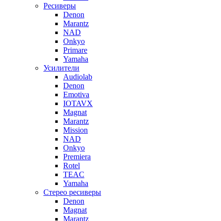
Ресиверы
Denon
Marantz
NAD
Onkyo
Primare
Yamaha
Усилители
Audiolab
Denon
Emotiva
IOTAVX
Magnat
Marantz
Mission
NAD
Onkyo
Premiera
Rotel
TEAC
Yamaha
Стерео ресиверы
Denon
Magnat
Marantz