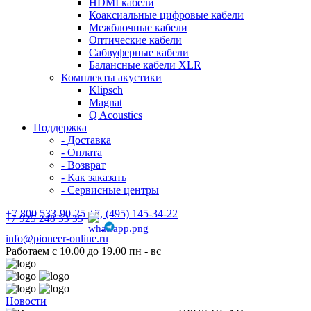
HDMI кабели
Коаксиальные цифровые кабели
Межблочные кабели
Оптические кабели
Сабвуферные кабели
Балансные кабели XLR
Комплекты акустики
Klipsch
Magnat
Q Acoustics
Поддержка
- Доставка
- Оплата
- Возврат
- Как заказать
- Сервисные центры
+7 800 533-90-25 +7, (495) 145-34-22
+7 925 248 33 35
info@pioneer-online.ru
Работаем с 10.00 до 19.00 пн - вс
Новости