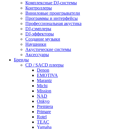
Комплексные DJ-системы
Контроллеры
Виниловые проигрыватели
Программы и интерфейсы
Профессиональная акустика
DJ-сэмплеры
DJ-эффекторы
Создание музыки
Наушники
Акустические системы
Аксессуары
Бренды
CD / SACD плееры
Denon
EMOTIVA
Marantz
Michi
Mission
NAD
Onkyo
Premiera
Primare
Rotel
TEAC
Yamaha