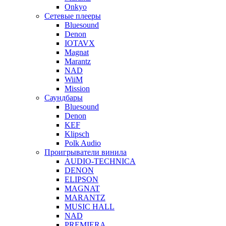
Onkyo
Сетевые плееры
Bluesound
Denon
IOTAVX
Magnat
Marantz
NAD
WiiM
Mission
Саундбары
Bluesound
Denon
KEF
Klipsch
Polk Audio
Проигрыватели винила
AUDIO-TECHNICA
DENON
ELIPSON
MAGNAT
MARANTZ
MUSIC HALL
NAD
PREMIERA