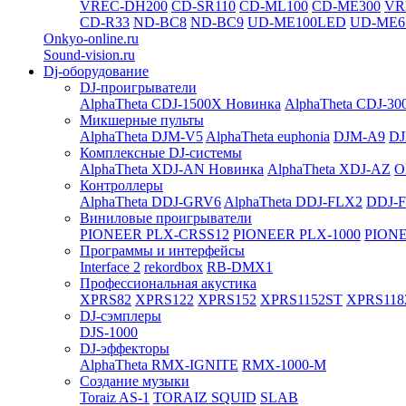
VREC-DH200
CD-SR110
CD-ML100
CD-ME300
VR
CD-R33
ND-BC8
ND-BC9
UD-ME100LED
UD-ME6
Onkyo-online.ru
Sound-vision.ru
Dj-оборудование
DJ-проигрыватели
AlphaTheta CDJ-1500X
Новинка
AlphaTheta CDJ-30
Микшерные пульты
AlphaTheta DJM-V5
AlphaTheta euphonia
DJM-A9
DJ
Комплексные DJ-системы
AlphaTheta XDJ-AN
Новинка
AlphaTheta XDJ-AZ
O
Контроллеры
AlphaTheta DDJ-GRV6
AlphaTheta DDJ-FLX2
DDJ-
Виниловые проигрыватели
PIONEER PLX-CRSS12
PIONEER PLX-1000
PIONE
Программы и интерфейсы
Interface 2
rekordbox
RB-DMX1
Профессиональная акустика
XPRS82
XPRS122
XPRS152
XPRS1152ST
XPRS118
DJ-сэмплеры
DJS-1000
DJ-эффекторы
AlphaTheta RMX-IGNITE
RMX-1000-M
Создание музыки
Toraiz AS-1
TORAIZ SQUID
SLAB