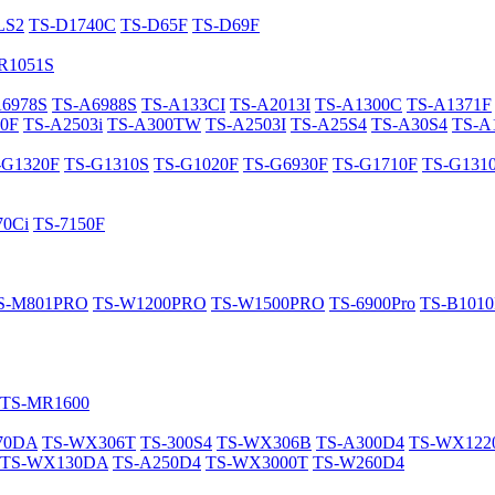
LS2
TS-D1740C
TS-D65F
TS-D69F
R1051S
A6978S
TS-A6988S
TS-A133CI
TS-A2013I
TS-A1300C
TS-A1371F
0F
TS-A2503i
TS-A300TW
TS-A2503I
TS-A25S4
TS-A30S4
TS-A
-G1320F
TS-G1310S
TS-G1020F
TS-G6930F
TS-G1710F
TS-G131
70Ci
TS-7150F
S-M801PRO
TS-W1200PRO
TS-W1500PRO
TS-6900Pro
TS-B101
TS-MR1600
70DA
TS-WX306T
TS-300S4
TS-WX306B
TS-A300D4
TS-WX12
TS-WX130DA
TS-A250D4
TS-WX3000T
TS-W260D4