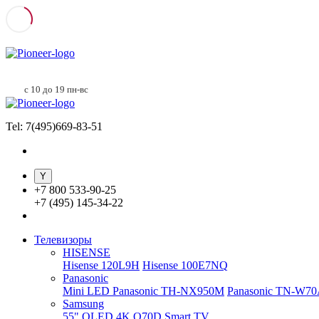
с 10 до 19 пн-вс
Tel: 7(495)669-83-51
+
7 800 533-90-25
+
7 (495) 145-34-22
Телевизоры
HISENSE
Hisense 120L9H
Hisense 100E7NQ
Panasonic
Mini LED Panasonic TH-NX950M
Panasonic TN-W7
Samsung
55" QLED 4K Q70D Smart TV