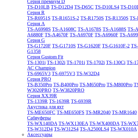
Cерия премиум D
TS-D10LB
TS-D12D4
TS-D65C
TS-D10LS4
TS-D10
Cерия R
TS-R6951S
TS-R1651S-2
TS-R1750S
TS-R1350S
TS-
Cерия A
TS-A6998S
TS-A1608C
TS-A1678S
TS-A1688S
TS-
A6880F
TS-A4670F
TS-A6970F
TS-A6960F
TS-A699
Cерия G
TS-G1720F
TS-G1710S
TS-G1620F
TS-G1610F-2
TS
G1358
Cерия Gustom Fit
TS-1301i
TS-1302i
TS-1701i
TS-1702i
TS-130Ci
TS-1
АС Champion
TS-6965V3
TS-6975V3
TS-W32D4
Cерия PRO
TS-B350Pro
TS-B400Pro
TS-M650Pro
TS-M800Pro
T
W3020PRO
TS-W3820PRO
Cерия XX39R
TS-1339R
TS-1639R
TS-6939R
Акустика для яхт
TS-ME650FC
TS-ME650FS
TS-MR2040
TS-MR1640
Сабвуферы
TS-WX140DA
TS-WX130EA
TS-WX400DA
TS-WX
TS-W312D4
TS-W312S4
TS-A2500LS4
TS-WX010A
Аксессуары