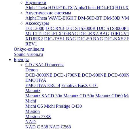
Наушники
AlphaTheta HDJ-F10-TX
AlphaTheta HDJ-F10
HDJ-X
Акустические системы
AlphaTheta WAVE-EIGHT
DM-50D-BT
DM-50D
VM
Аксессуары
DJC-3000
DJC-RX3
DJC-STS3000B
DJC-STS3000P
MULTI1
DJC-FLX10-BAG
DJC-RX2-BAG
DJRC-V1
XDJRX2
DJC-TAS1 BAG
DJC-S9 BAG
DJC-NXS2 
REV1
Onkyo-online.ru
Sound-vision.ru
Бренды
CD / SACD плееры
Denon
DCD-3000NE
DCD-1700NE
DCD-900NE
DCD-600
EMOTIVA
EMOTIVA ERC-4
Emotiva BasX CD1
Marantz
Marantz SACD 30n
Marantz CD 50n
Marantz CD60
Ma
Michi
Michi Q5
Michi Prestige Q430
Mission
Mission 778X
NAD
NAD C 538
NAD C568