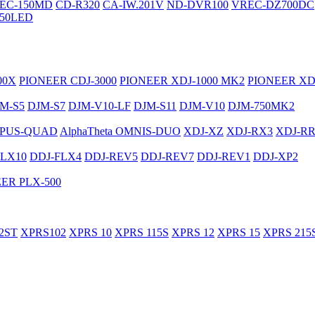
EC-150MD
CD-R320
CA-IW.201V
ND-DVR100
VREC-DZ700DC
50LED
00X
PIONEER CDJ-3000
PIONEER XDJ-1000 MK2
PIONEER XD
M-S5
DJM-S7
DJM-V10-LF
DJM-S11
DJM-V10
DJM-750MK2
PUS-QUAD
AlphaTheta OMNIS-DUO
XDJ-XZ
XDJ-RX3
XDJ-R
FLX10
DDJ-FLX4
DDJ-REV5
DDJ-REV7
DDJ-REV1
DDJ-XP2
ER PLX-500
2ST
XPRS102
XPRS 10
XPRS 115S
XPRS 12
XPRS 15
XPRS 215