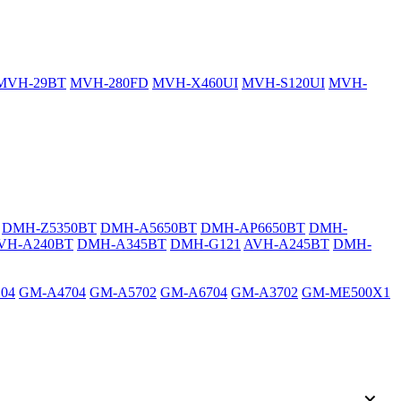
MVH-29BT
MVH-280FD
MVH-X460UI
MVH-S120UI
MVH-
DMH-Z5350BT
DMH-A5650BT
DMH-AP6650BT
DMH-
VH-A240BT
DMH-A345BT
DMH-G121
AVH-A245BT
DMH-
04
GM-A4704
GM-A5702
GM-A6704
GM-A3702
GM-ME500X1