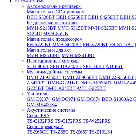
Авто-Системы
Автомобильные ресиверы
Магнитолы с CD-приводом
DEH-S520BT
DEH-S5250BT
DEH-S4250BT
DEH-S2
Бездисковые магнитолы
MVH-S215BT
MVH-S315BT
MVH-S325BT
MVH-S
S125UI
MVH-85UB
Магнитолы с процессором
FH-S725BT
MVH-S620BT
FH-X720BT
FH-S525BT
Магнитолы и для яхт
MVH-MS510BT
MVH-MS410BT
Навигационные системы
STH-80BT
SPH-DA240BT
SPH-10BT
ND-PS1
Мультимедийные системы
DMH-ZF9350BT
DMH-ZF9650BT
DMH-ZS9350BT
A5450BT
DMH-G221BT
DMH-AF555BT
DMH-A44
G225BT
DMH-A245BT
AVH-G225BT
Усилители
GM-DX874
GM-DC971
GM-DC874
DEQ-S1000A2
GM-ME400X4
Акустические системы
Cерия PRS
TS-C132PRS
TS-C172PRS
TS-W252PRS
Cерия премиум Z
TS-Z65CH
TS-Z65C
TS-Z65F
TS-Z10LS4