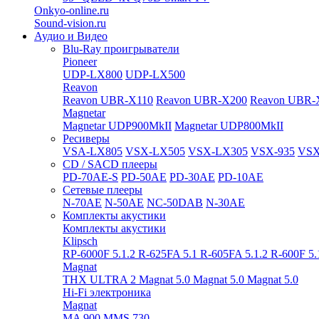
Onkyo-online.ru
Sound-vision.ru
Аудио и Видео
Blu-Ray проигрыватели
Pioneer
UDP-LX800
UDP-LX500
Reavon
Reavon UBR-X110
Reavon UBR-X200
Reavon UBR-
Magnetar
Magnetar UDP900MkII
Magnetar UDP800MkII
Ресиверы
VSA-LX805
VSX-LX505
VSX-LX305
VSX-935
VSX
CD / SACD плееры
PD-70AE-S
PD-50AE
PD-30AE
PD-10AE
Сетевые плееры
N-70AE
N-50AE
NC-50DAB
N-30AE
Комплекты акустики
Комплекты акустики
Klipsch
RP-6000F 5.1.2
R-625FA 5.1
R-605FA 5.1.2
R-600F 5
Magnat
THX ULTRA 2
Magnat 5.0
Magnat 5.0
Magnat 5.0
Hi-Fi электроника
Magnat
MA 900
MMS 730