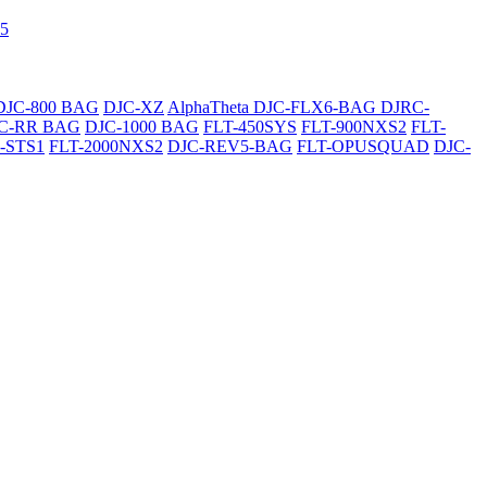
5
DJC-800 BAG
DJC-XZ
AlphaTheta DJC-FLX6-BAG
DJRC-
C-RR BAG
DJC-1000 BAG
FLT-450SYS
FLT-900NXS2
FLT-
-STS1
FLT-2000NXS2
DJC-REV5-BAG
FLT-OPUSQUAD
DJC-