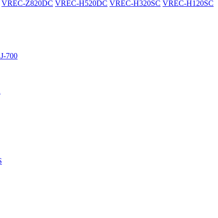
VREC-Z820DC
VREC-H520DC
VREC-H320SC
VREC-H120SC
J-700
R
S