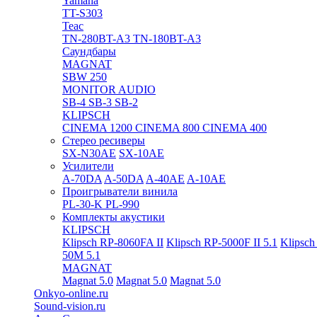
Yamaha
TT-S303
Teac
TN-280BT-A3
TN-180BT-A3
Саундбары
MAGNAT
SBW 250
MONITOR AUDIO
SB-4
SB-3
SB-2
KLIPSCH
CINEMA 1200
CINEMA 800
CINEMA 400
Стерео ресиверы
SX-N30AE
SX-10AE
Усилители
A-70DA
A-50DA
A-40AE
A-10AE
Проигрыватели винила
PL-30-K
PL-990
Комплекты акустики
KLIPSCH
Klipsch RP-8060FA II
Klipsch RP-5000F II 5.1
Klipsch
50M 5.1
MAGNAT
Magnat 5.0
Magnat 5.0
Magnat 5.0
Onkyo-online.ru
Sound-vision.ru