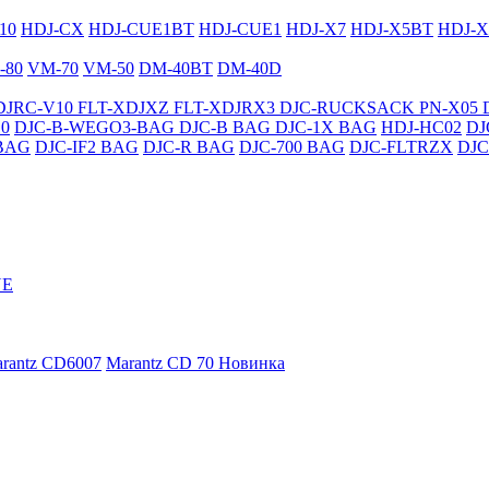
10
HDJ-CX
HDJ-CUE1BT
HDJ-CUE1
HDJ-X7
HDJ-X5BT
HDJ-X
-80
VM-70
VM-50
DM-40BT
DM-40D
DJRC-V10
FLT-XDJXZ
FLT-XDJRX3
DJC-RUCKSACK
PN-X05
0
DJC-B-WEGO3-BAG
DJC-B BAG
DJC-1X BAG
HDJ-HC02
DJ
BAG
DJC-IF2 BAG
DJC-R BAG
DJC-700 BAG
DJC-FLTRZX
DJC
NE
rantz CD6007
Marantz CD 70
Новинка