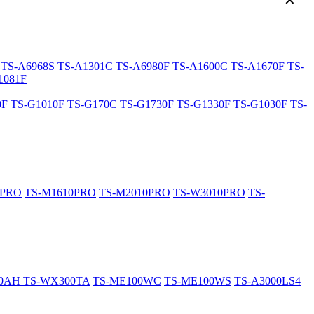
✕
TS-A6968S
TS-A1301C
TS-A6980F
TS-A1600C
TS-A1670F
TS-
1081F
0F
TS-G1010F
TS-G170C
TS-G1730F
TS-G1330F
TS-G1030F
TS-
0PRO
TS-M1610PRO
TS-M2010PRO
TS-W3010PRO
TS-
20AH
TS-WX300TA
TS-ME100WC
TS-ME100WS
TS-A3000LS4